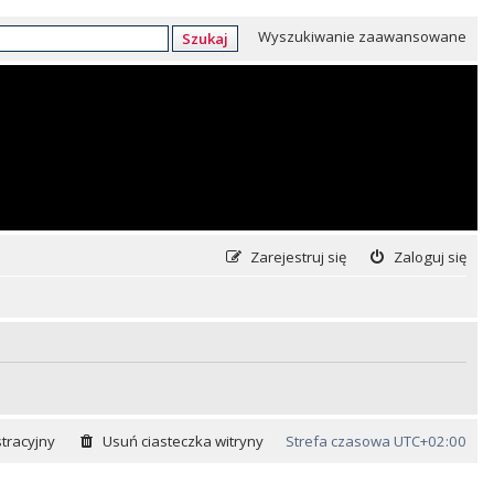
Wyszukiwanie zaawansowane
Szukaj
Zarejestruj się
Zaloguj się
tracyjny
Usuń ciasteczka witryny
Strefa czasowa
UTC+02:00