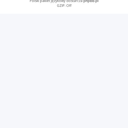
Polski pakiet językowy dostarcza
phpBB.pl
GZIP: Off