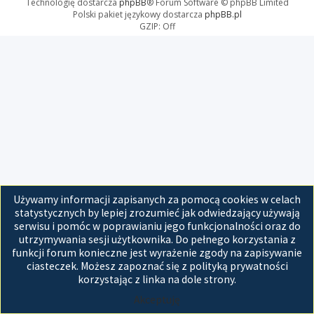
Technologię dostarcza
phpBB
® Forum Software © phpBB Limited
Polski pakiet językowy dostarcza
phpBB.pl
GZIP: Off
Używamy informacji zapisanych za pomocą cookies w celach
statystycznych by lepiej zrozumieć jak odwiedzający używają
serwisu i pomóc w poprawianiu jego funkcjonalności oraz do
utrzymywania sesji użytkownika. Do pełnego korzystania z
funkcji forum konieczne jest wyrażenie zgody na zapisywanie
ciasteczek. Możesz zapoznać się z polityką prywatności
korzystając z linka na dole strony.
Akceptuję