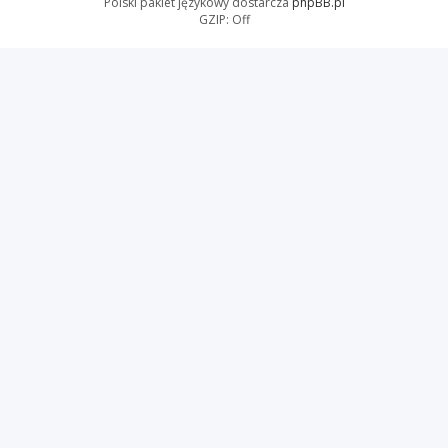
Polski pakiet językowy dostarcza
phpBB.pl
GZIP: Off