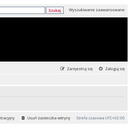
Wyszukiwanie zaawansowane
Szukaj
Zarejestruj się
Zaloguj się
tracyjny
Usuń ciasteczka witryny
Strefa czasowa
UTC+02:00