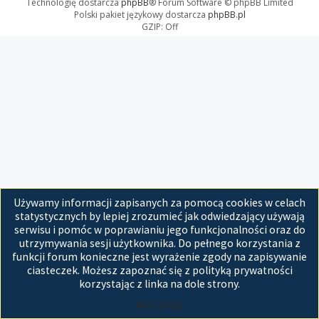
Technologię dostarcza
phpBB
® Forum Software © phpBB Limited
Polski pakiet językowy dostarcza
phpBB.pl
GZIP: Off
Używamy informacji zapisanych za pomocą cookies w celach
statystycznych by lepiej zrozumieć jak odwiedzający używają
serwisu i pomóc w poprawianiu jego funkcjonalności oraz do
utrzymywania sesji użytkownika. Do pełnego korzystania z
funkcji forum konieczne jest wyrażenie zgody na zapisywanie
ciasteczek. Możesz zapoznać się z polityką prywatności
korzystając z linka na dole strony.
Akceptuję