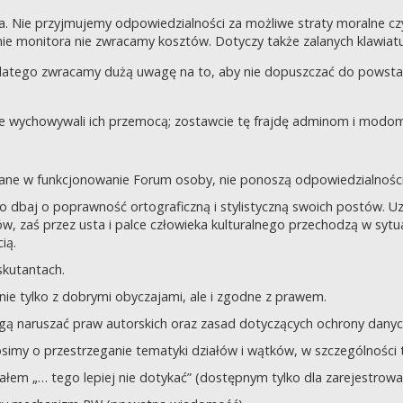
a. Nie przyjmujemy odpowiedzialności za możliwe straty moralne 
e monitora nie zwracamy kosztów. Dotyczy także zalanych klawiatur
dlatego zwracamy dużą uwagę na to, aby nie dopuszczać do powst
nie wychowywali ich przemocą; zostawcie tę frajdę adminom i modom 
owane w funkcjonowanie Forum osoby, nie ponoszą odpowiedzialności
tego dbaj o poprawność ortograficzną i stylistyczną swoich postów.
, zaś przez usta i palce człowieka kulturalnego przechodzą w sytua
ią.
yskutantach.
ie tylko z dobrymi obyczajami, ale i zgodne z prawem.
mogą naruszać praw autorskich oraz zasad dotyczących ochrony dan
rosimy o przestrzeganie tematyki działów i wątków, w szczególności 
ziałem „… tego lepiej nie dotykać” (dostępnym tylko dla zarejestrow