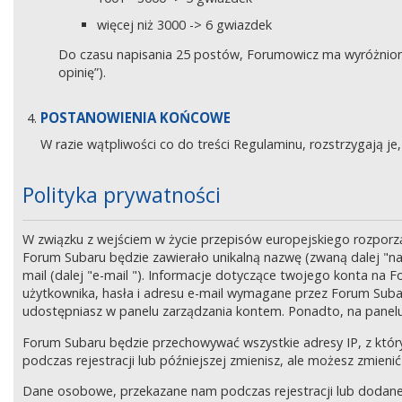
więcej niż 3000 -> 6 gwiazdek
Do czasu napisania 25 postów, Forumowicz ma wyróżniony 
opinię”).
POSTANOWIENIA KOŃCOWE
W razie wątpliwości co do treści Regulaminu, rozstrzygają 
Polityka prywatności
W związku z wejściem w życie przepisów europejskiego rozpor
Forum Subaru będzie zawierało unikalną nazwę (zwaną dalej "na
mail (dalej "e-mail "). Informacje dotyczące twojego konta na
użytkownika, hasła i adresu e-mail wymagane przez Forum Subaru
udostępniasz w panelu zarządzania kontem. Ponadto, na panel
Forum Subaru będzie przechowywać wszystkie adresy IP, z który
podczas rejestracji lub późniejszej zmienisz, ale możesz zmi
Dane osobowe, przekazane nam podczas rejestracji lub dodane