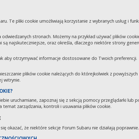
aru. Te pliki cookie umożliwiają korzystanie z wybranych usług i fu
 odwiedzanych stronach. Możemy na przykład używać plików cookie d
i są najskuteczniejsze, oraz określa, dlaczego niektóre strony gene
tak aby otrzymywać informacje dostosowane do Twoich preferencji.
zczanie plików cookie należących do którejkolwiek z powyższych ka
 witrynie.
OKIE?
 Ciebie uruchamiane, zapoznaj się z sekcją pomocy przeglądarki lub 
 temat zarządzania, kontroli i usuwania plików cookie.
g
e się okazać, że niektóre sekcje Forum Subaru nie działają poprawnie.
ECZNOŚCIOWYCH