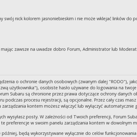
swój nick kolorem jasnoniebieskim i nie może wklejać linków do po
je, mając zawsze na uwadze dobro Forum, Administrator lub Moderat
ządzenia o ochronie danych osobowych (zwanym dalej "RODO"), jak
zwą użytkownika"), osobiste hasło używane do logowania na twoje k
 Forum Subaru są chronione przez prawa dotyczące ochrony danych o
 podczas procesu rejestracji, są opcjonalne. Przez cały czas masz
u zarządzania kontem możesz włączyć lub wyłączyć automatycznie 
ch wysyłasz posty. W zależności od Twoich preferencji, Forum Suba
enić te preferencje w swoim panelu zarządzania kontem w dowolnym 
 później, będą wykorzystywane wyłącznie do celów funkcjonowania