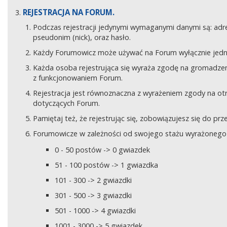
REJESTRACJA NA FORUM.
Podczas rejestracji jedynymi wymaganymi danymi są: adre
pseudonim (nick), oraz hasło.
Każdy Forumowicz może używać na Forum wyłącznie jedne
Każda osoba rejestrująca się wyraża zgodę na gromadzeni
z funkcjonowaniem Forum.
Rejestracja jest równoznaczna z wyrażeniem zgody na o
dotyczących Forum.
Pamiętaj też, że rejestrując się, zobowiązujesz się do pr
Forumowicze w zależności od swojego stażu wyrażonego w
0 - 50 postów -> 0 gwiazdek
51 - 100 postów -> 1 gwiazdka
101 - 300 -> 2 gwiazdki
301 - 500 -> 3 gwiazdki
501 - 1000 -> 4 gwiazdki
1001 - 3000 -> 5 gwiazdek