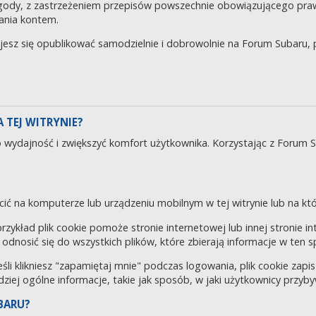
gody, z zastrzeżeniem przepisów powszechnie obowiązującego pra
ania kontem.
ujesz się opublikować samodzielnie i dobrowolnie na Forum Subaru
 TEJ WITRYNIE?
o wydajność i zwiększyć komfort użytkownika. Korzystając z Forum 
cić na komputerze lub urządzeniu mobilnym w tej witrynie lub na któr
 przykład plik cookie pomoże stronie internetowej lub innej stronie 
odnosić się do wszystkich plików, które zbierają informacje w ten 
eśli klikniesz "zapamiętaj mnie" podczas logowania, plik cookie za
rdziej ogólne informacje, takie jak sposób, w jaki użytkownicy przyby
BARU?