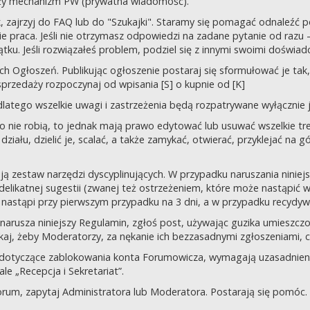
uży mechanizm PW (prywatna wiadomość).
tek, zajrzyj do FAQ lub do "Szukajki". Staramy się pomagać odnaleź
 praca. Jeśli nie otrzymasz odpowiedzi na zadane pytanie od razu – n
tku. Jeśli rozwiązałeś problem, podziel się z innymi swoimi doświad
 Ogłoszeń. Publikując ogłoszenie postaraj się sformułować je tak, 
przedaży rozpoczynaj od wpisania [S] o kupnie od [K]
latego wszelkie uwagi i zastrzeżenia będą rozpatrywane wyłącznie j
o nie robią, to jednak mają prawo edytować lub usuwać wszelkie tre
ziału, dzielić je, scalać, a także zamykać, otwierać, przyklejać na g
ją zestaw narzędzi dyscyplinujących. W przypadku naruszania nini
delikatnej sugestii (zwanej też ostrzeżeniem, które może nastąpić 
 nastąpi przy pierwszym przypadku na 3 dni, a w przypadku recydywy,
 co narusza niniejszy Regulamin, zgłoś post, używając guzika umies
iskaj, żeby Moderatorzy, za nękanie ich bezzasadnymi zgłoszeniami, cz
 dotyczące zablokowania konta Forumowicza, wymagają uzasadnien
 „Recepcja i Sekretariat”.
orum, zapytaj Administratora lub Moderatora. Postarają się pomóc.