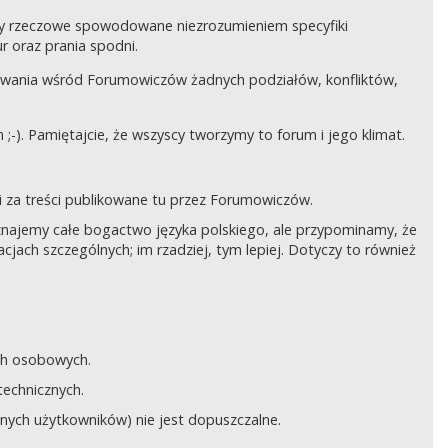
czy rzeczowe spowodowane niezrozumieniem specyfiki
 oraz prania spodni.
awania wśród Forumowiczów żadnych podziałów, konfliktów,
;-). Pamiętajcie, że wszyscy tworzymy to forum i jego klimat.
 za treści publikowane tu przez Forumowiczów.
 Uznajemy całe bogactwo języka polskiego, ale przypominamy, że
cjach szczególnych; im rzadziej, tym lepiej. Dotyczy to również
ych osobowych.
technicznych.
anych użytkowników) nie jest dopuszczalne.