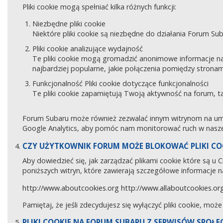
Pliki cookie mogą spełniać kilka różnych funkcji:
Niezbędne pliki cookie
Niektóre pliki cookie są niezbędne do działania Forum Sub
Pliki cookie analizujące wydajność
Te pliki cookie mogą gromadzić anonimowe informacje na
najbardziej popularne, jakie połączenia pomiędzy stronam
Funkcjonalność Pliki cookie dotyczące funkcjonalności
Te pliki cookie zapamiętują Twoją aktywność na forum, 
Forum Subaru może również zezwalać innym witrynom na umies
Google Analytics, aby pomóc nam monitorować ruch w naszej
CZY UŻYTKOWNIK FORUM MOŻE BLOKOWAĆ PLIKI CO
Aby dowiedzieć się, jak zarządzać plikami cookie które są u
poniższych witryn, które zawierają szczegółowe informacje na
http://www.aboutcookies.org
http://www.allaboutcookies.or
Pamiętaj, że jeśli zdecydujesz się wyłączyć pliki cookie, moż
PLIKI COOKIE NA FORUM SUBARU Z SERWISÓW SPOŁ