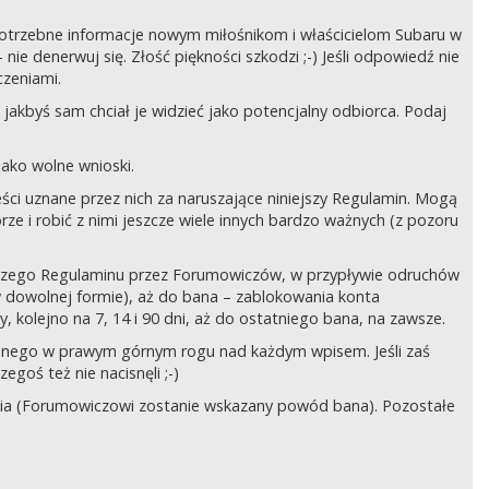
ć potrzebne informacje nowym miłośnikom i właścicielom Subaru w
ie denerwuj się. Złość piękności szkodzi ;-) Jeśli odpowiedź nie
czeniami.
jakbyś sam chciał je widzieć jako potencjalny odbiorca. Podaj
ako wolne wnioski.
ści uznane przez nich za naruszające niniejszy Regulamin. Mogą
órze i robić z nimi jeszcze wiele innych bardzo ważnych (z pozoru
ejszego Regulaminu przez Forumowiczów, w przypływie odruchów
w dowolnej formie), aż do bana – zablokowania konta
 kolejno na 7, 14 i 90 dni, aż do ostatniego bana, na zawsze.
zczonego w prawym górnym rogu nad każdym wpisem. Jeśli zaś
egoś też nie nacisnęli ;-)
ia (Forumowiczowi zostanie wskazany powód bana). Pozostałe