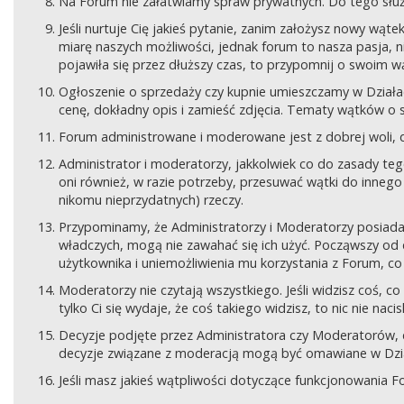
Na Forum nie załatwiamy spraw prywatnych. Do tego sł
Jeśli nurtuje Cię jakieś pytanie, zanim założysz nowy wą
miarę naszych możliwości, jednak forum to nasza pasja, nie
pojawiła się przez dłuższy czas, to przypomnij o swoim wą
Ogłoszenie o sprzedaży czy kupnie umieszczamy w Działach
cenę, dokładny opis i zamieść zdjęcia. Tematy wątków o s
Forum administrowane i moderowane jest z dobrej woli, d
Administrator i moderatorzy, jakkolwiek co do zasady teg
oni również, w razie potrzeby, przesuwać wątki do innego d
nikomu nieprzydatnych) rzeczy.
Przypominamy, że Administratorzy i Moderatorzy posiada
władczych, mogą nie zawahać się ich użyć. Począwszy od 
użytkownika i uniemożliwienia mu korzystania z Forum, co
Moderatorzy nie czytają wszystkiego. Jeśli widzisz coś,
tylko Ci się wydaje, że coś takiego widzisz, to nic nie nac
Decyzje podjęte przez Administratora czy Moderatorów,
decyzje związane z moderacją mogą być omawiane w Dziale
Jeśli masz jakieś wątpliwości dotyczące funkcjonowania F