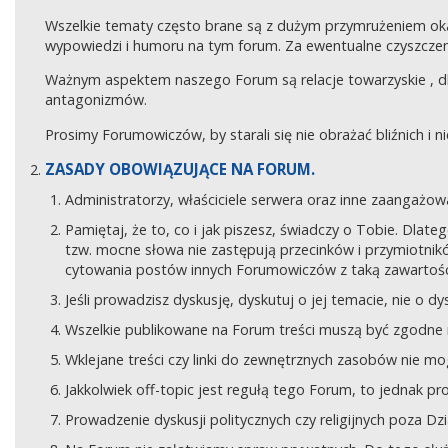
Wszelkie tematy często brane są z dużym przymrużeniem ok
wypowiedzi i humoru na tym forum. Za ewentualne czyszczeni
Ważnym aspektem naszego Forum są relacje towarzyskie , 
antagonizmów.
Prosimy Forumowiczów, by starali się nie obrażać bliźnich i 
ZASADY OBOWIĄZUJĄCE NA FORUM.
Administratorzy, właściciele serwera oraz inne zaangaż
Pamiętaj, że to, co i jak piszesz, świadczy o Tobie. Dla
tzw. mocne słowa nie zastępują przecinków i przymiotników
cytowania postów innych Forumowiczów z taką zawartośc
Jeśli prowadzisz dyskusję, dyskutuj o jej temacie, nie o d
Wszelkie publikowane na Forum treści muszą być zgodne n
Wklejane treści czy linki do zewnętrznych zasobów nie 
Jakkolwiek off-topic jest regułą tego Forum, to jednak p
Prowadzenie dyskusji politycznych czy religijnych poza D