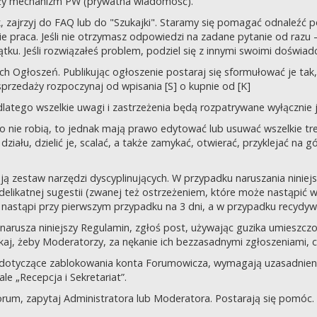
uży mechanizm PW (prywatna wiadomość).
tek, zajrzyj do FAQ lub do "Szukajki". Staramy się pomagać odnaleź
 praca. Jeśli nie otrzymasz odpowiedzi na zadane pytanie od razu – n
tku. Jeśli rozwiązałeś problem, podziel się z innymi swoimi doświad
 Ogłoszeń. Publikując ogłoszenie postaraj się sformułować je tak, 
przedaży rozpoczynaj od wpisania [S] o kupnie od [K]
latego wszelkie uwagi i zastrzeżenia będą rozpatrywane wyłącznie j
o nie robią, to jednak mają prawo edytować lub usuwać wszelkie tre
ziału, dzielić je, scalać, a także zamykać, otwierać, przyklejać na g
ją zestaw narzędzi dyscyplinujących. W przypadku naruszania nini
delikatnej sugestii (zwanej też ostrzeżeniem, które może nastąpić 
 nastąpi przy pierwszym przypadku na 3 dni, a w przypadku recydywy,
 co narusza niniejszy Regulamin, zgłoś post, używając guzika umies
iskaj, żeby Moderatorzy, za nękanie ich bezzasadnymi zgłoszeniami, cz
 dotyczące zablokowania konta Forumowicza, wymagają uzasadnien
 „Recepcja i Sekretariat”.
orum, zapytaj Administratora lub Moderatora. Postarają się pomóc.