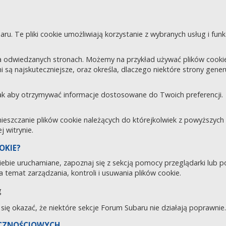
aru. Te pliki cookie umożliwiają korzystanie z wybranych usług i fu
 odwiedzanych stronach. Możemy na przykład używać plików cookie d
i są najskuteczniejsze, oraz określa, dlaczego niektóre strony gene
tak aby otrzymywać informacje dostosowane do Twoich preferencji.
zczanie plików cookie należących do którejkolwiek z powyższych ka
 witrynie.
OKIE?
 Ciebie uruchamiane, zapoznaj się z sekcją pomocy przeglądarki lub 
 temat zarządzania, kontroli i usuwania plików cookie.
g
e się okazać, że niektóre sekcje Forum Subaru nie działają poprawnie.
ECZNOŚCIOWYCH