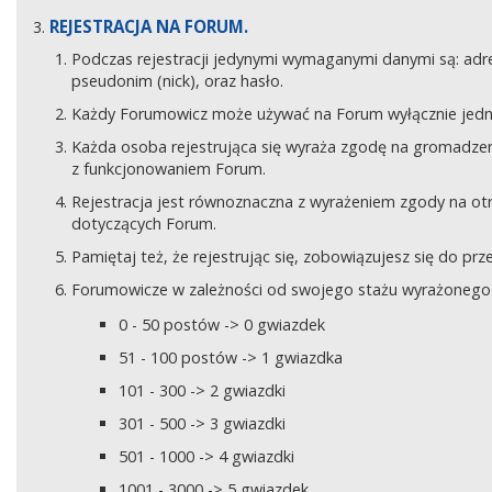
REJESTRACJA NA FORUM.
Podczas rejestracji jedynymi wymaganymi danymi są: adre
pseudonim (nick), oraz hasło.
Każdy Forumowicz może używać na Forum wyłącznie jedne
Każda osoba rejestrująca się wyraża zgodę na gromadzeni
z funkcjonowaniem Forum.
Rejestracja jest równoznaczna z wyrażeniem zgody na o
dotyczących Forum.
Pamiętaj też, że rejestrując się, zobowiązujesz się do pr
Forumowicze w zależności od swojego stażu wyrażonego w
0 - 50 postów -> 0 gwiazdek
51 - 100 postów -> 1 gwiazdka
101 - 300 -> 2 gwiazdki
301 - 500 -> 3 gwiazdki
501 - 1000 -> 4 gwiazdki
1001 - 3000 -> 5 gwiazdek