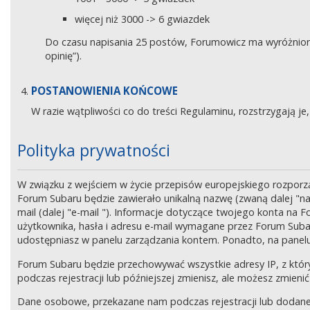
więcej niż 3000 -> 6 gwiazdek
Do czasu napisania 25 postów, Forumowicz ma wyróżniony 
opinię”).
POSTANOWIENIA KOŃCOWE
W razie wątpliwości co do treści Regulaminu, rozstrzygają 
Polityka prywatności
W związku z wejściem w życie przepisów europejskiego rozpor
Forum Subaru będzie zawierało unikalną nazwę (zwaną dalej "na
mail (dalej "e-mail "). Informacje dotyczące twojego konta na
użytkownika, hasła i adresu e-mail wymagane przez Forum Subaru
udostępniasz w panelu zarządzania kontem. Ponadto, na panel
Forum Subaru będzie przechowywać wszystkie adresy IP, z który
podczas rejestracji lub późniejszej zmienisz, ale możesz zmi
Dane osobowe, przekazane nam podczas rejestracji lub dodane