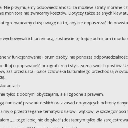
a. Nie przyjmujemy odpowiedzialności za możliwe straty moralne 
e monitora nie zwracamy kosztów. Dotyczy także zalanych klawiatur
dlatego zwracamy dużą uwagę na to, aby nie dopuszczać do powst
nie wychowywali ich przemocą; zostawcie tę frajdę adminom i modom 
owane w funkcjonowanie Forum osoby, nie ponoszą odpowiedzialności
tego dbaj o poprawność ortograficzną i stylistyczną swoich postów.
, zaś przez usta i palce człowieka kulturalnego przechodzą w sytua
ią.
yskutantach.
ie tylko z dobrymi obyczajami, ale i zgodne z prawem.
mogą naruszać praw autorskich oraz zasad dotyczących ochrony dan
rosimy o przestrzeganie tematyki działów i wątków, w szczególności 
ziałem „… tego lepiej nie dotykać” (dostępnym tylko dla zarejestrow