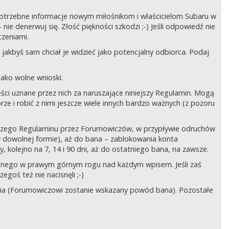
ć potrzebne informacje nowym miłośnikom i właścicielom Subaru w
ie denerwuj się. Złość piękności szkodzi ;-) Jeśli odpowiedź nie
czeniami.
jakbyś sam chciał je widzieć jako potencjalny odbiorca. Podaj
ako wolne wnioski.
ści uznane przez nich za naruszające niniejszy Regulamin. Mogą
órze i robić z nimi jeszcze wiele innych bardzo ważnych (z pozoru
ejszego Regulaminu przez Forumowiczów, w przypływie odruchów
w dowolnej formie), aż do bana – zablokowania konta
 kolejno na 7, 14 i 90 dni, aż do ostatniego bana, na zawsze.
zczonego w prawym górnym rogu nad każdym wpisem. Jeśli zaś
egoś też nie nacisnęli ;-)
ia (Forumowiczowi zostanie wskazany powód bana). Pozostałe