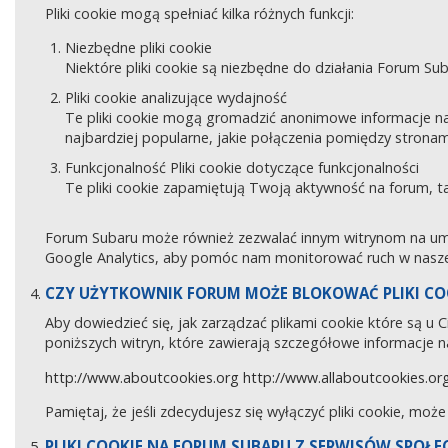
Pliki cookie mogą spełniać kilka różnych funkcji:
Niezbędne pliki cookie
Niektóre pliki cookie są niezbędne do działania Forum Sub
Pliki cookie analizujące wydajność
Te pliki cookie mogą gromadzić anonimowe informacje na
najbardziej popularne, jakie połączenia pomiędzy stronam
Funkcjonalność Pliki cookie dotyczące funkcjonalności
Te pliki cookie zapamiętują Twoją aktywność na forum, 
Forum Subaru może również zezwalać innym witrynom na umies
Google Analytics, aby pomóc nam monitorować ruch w naszej
CZY UŻYTKOWNIK FORUM MOŻE BLOKOWAĆ PLIKI CO
Aby dowiedzieć się, jak zarządzać plikami cookie które są u
poniższych witryn, które zawierają szczegółowe informacje na
http://www.aboutcookies.org
http://www.allaboutcookies.or
Pamiętaj, że jeśli zdecydujesz się wyłączyć pliki cookie, moż
PLIKI COOKIE NA FORUM SUBARU Z SERWISÓW SPOŁ