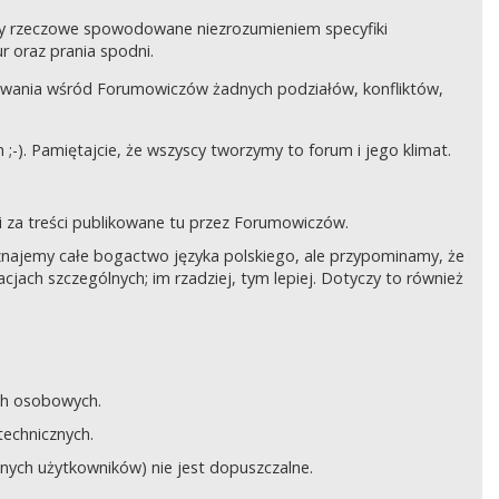
czy rzeczowe spowodowane niezrozumieniem specyfiki
 oraz prania spodni.
awania wśród Forumowiczów żadnych podziałów, konfliktów,
;-). Pamiętajcie, że wszyscy tworzymy to forum i jego klimat.
 za treści publikowane tu przez Forumowiczów.
 Uznajemy całe bogactwo języka polskiego, ale przypominamy, że
cjach szczególnych; im rzadziej, tym lepiej. Dotyczy to również
ych osobowych.
technicznych.
anych użytkowników) nie jest dopuszczalne.