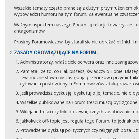
Wszelkie tematy często brane są z dużym przymrużeniem ok
wypowiedzi i humoru na tym forum. Za ewentualne czyszczeni
Ważnym aspektem naszego Forum są relacje towarzyskie , 
antagonizmów.
Prosimy Forumowiczów, by starali się nie obrażać bliźnich i 
ZASADY OBOWIĄZUJĄCE NA FORUM.
Administratorzy, właściciele serwera oraz inne zaangaż
Pamiętaj, że to, co i jak piszesz, świadczy o Tobie. Dla
tzw. mocne słowa nie zastępują przecinków i przymiotników
cytowania postów innych Forumowiczów z taką zawartośc
Jeśli prowadzisz dyskusję, dyskutuj o jej temacie, nie o d
Wszelkie publikowane na Forum treści muszą być zgodne n
Wklejane treści czy linki do zewnętrznych zasobów nie 
Jakkolwiek off-topic jest regułą tego Forum, to jednak p
Prowadzenie dyskusji politycznych czy religijnych poza D