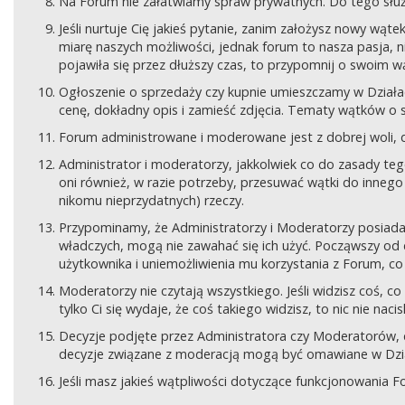
Na Forum nie załatwiamy spraw prywatnych. Do tego sł
Jeśli nurtuje Cię jakieś pytanie, zanim założysz nowy wą
miarę naszych możliwości, jednak forum to nasza pasja, nie
pojawiła się przez dłuższy czas, to przypomnij o swoim wą
Ogłoszenie o sprzedaży czy kupnie umieszczamy w Działach
cenę, dokładny opis i zamieść zdjęcia. Tematy wątków o s
Forum administrowane i moderowane jest z dobrej woli, d
Administrator i moderatorzy, jakkolwiek co do zasady teg
oni również, w razie potrzeby, przesuwać wątki do innego d
nikomu nieprzydatnych) rzeczy.
Przypominamy, że Administratorzy i Moderatorzy posiada
władczych, mogą nie zawahać się ich użyć. Począwszy od 
użytkownika i uniemożliwienia mu korzystania z Forum, co
Moderatorzy nie czytają wszystkiego. Jeśli widzisz coś,
tylko Ci się wydaje, że coś takiego widzisz, to nic nie nac
Decyzje podjęte przez Administratora czy Moderatorów,
decyzje związane z moderacją mogą być omawiane w Dziale
Jeśli masz jakieś wątpliwości dotyczące funkcjonowania F