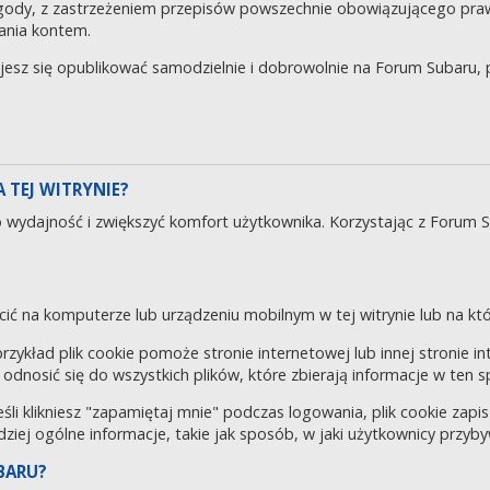
gody, z zastrzeżeniem przepisów powszechnie obowiązującego pra
ania kontem.
ujesz się opublikować samodzielnie i dobrowolnie na Forum Subaru
 TEJ WITRYNIE?
o wydajność i zwiększyć komfort użytkownika. Korzystając z Forum 
cić na komputerze lub urządzeniu mobilnym w tej witrynie lub na któr
 przykład plik cookie pomoże stronie internetowej lub innej stronie 
odnosić się do wszystkich plików, które zbierają informacje w ten 
eśli klikniesz "zapamiętaj mnie" podczas logowania, plik cookie za
rdziej ogólne informacje, takie jak sposób, w jaki użytkownicy przyby
BARU?