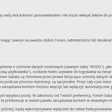
swój nick kolorem jasnoniebieskim i nie może wklejać linków do po
je, mając zawsze na uwadze dobro Forum, Administrator lub Moderat
ządzenia o ochronie danych osobowych (zwanym dalej "RODO"), jak
zwą użytkownika"), osobiste hasło używane do logowania na twoje k
 Forum Subaru są chronione przez prawa dotyczące ochrony danych o
 podczas procesu rejestracji, są opcjonalne. Przez cały czas masz
u zarządzania kontem możesz włączyć lub wyłączyć automatycznie 
ch wysyłasz posty. W zależności od Twoich preferencji, Forum Suba
enić te preferencje w swoim panelu zarządzania kontem w dowolnym 
 później, będą wykorzystywane wyłącznie do celów funkcjonowania