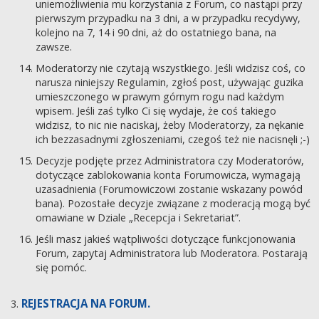
uniemożliwienia mu korzystania z Forum, co nastąpi przy
pierwszym przypadku na 3 dni, a w przypadku recydywy,
kolejno na 7, 14 i 90 dni, aż do ostatniego bana, na
zawsze.
Moderatorzy nie czytają wszystkiego. Jeśli widzisz coś, co
narusza niniejszy Regulamin, zgłoś post, używając guzika
umieszczonego w prawym górnym rogu nad każdym
wpisem. Jeśli zaś tylko Ci się wydaje, że coś takiego
widzisz, to nic nie naciskaj, żeby Moderatorzy, za nękanie
ich bezzasadnymi zgłoszeniami, czegoś też nie nacisnęli ;-)
Decyzje podjęte przez Administratora czy Moderatorów,
dotyczące zablokowania konta Forumowicza, wymagają
uzasadnienia (Forumowiczowi zostanie wskazany powód
bana). Pozostałe decyzje związane z moderacją mogą być
omawiane w Dziale „Recepcja i Sekretariat”.
Jeśli masz jakieś wątpliwości dotyczące funkcjonowania
Forum, zapytaj Administratora lub Moderatora. Postarają
się pomóc.
REJESTRACJA NA FORUM.