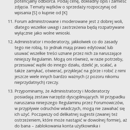
potencjalny odbiorca. Podaj cenę, dokładny opis i zamieść
zdjęcia. Tematy wątków o sprzedaży rozpoczynaj od
wpisania [S] o kupnie od [K]
Forum administrowane i moderowane jest z dobrej woli,
dlatego wszelkie uwagi i zastrzeżenia będą rozpatrywane
wyłącznie jako wolne wnioski.
Administrator i moderatorzy, jakkolwiek co do zasady
tego nie robią, to jednak mają prawo edytować lub
usuwać wszelkie treści uznane przez nich za naruszające
niniejszy Regulamin. Mogą oni również, w razie potrzeby,
przesuwać wątki do innego działu, dzielić je, scalać, a
także zamykać, otwierać, przyklejać na górze i robić z nimi
jeszcze wiele innych bardzo ważnych (z pozoru nikomu
nieprzydatnych) rzeczy.
Przypominamy, że Administratorzy i Moderatorzy
posiadają zestaw narzędzi dyscyplinujących. W przypadku
naruszania niniejszego Regulaminu przez Forumowiczów,
w przypływie odruchów władczych, mogą nie zawahać się
ich użyć. Począwszy od delikatnej sugestii (zwanej też
ostrzeżeniem, które może nastąpić w dowolnej formie), aż
do bana – zablokowania konta użytkownika i