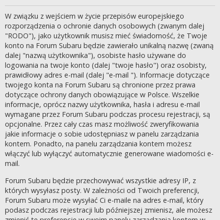
W związku z wejściem w życie przepisów europejskiego
rozporządzenia o ochronie danych osobowych (zwanym dalej
"RODO"), jako użytkownik musisz mieć świadomość, że Twoje
konto na Forum Subaru będzie zawierało unikalną nazwę (zwaną
dalej "nazwą użytkownika"), osobiste hasło używane do
logowania na twoje konto (dalej "twoje hasło") oraz osobisty,
prawidłowy adres e-mail (dalej "e-mail "). Informacje dotyczące
twojego konta na Forum Subaru są chronione przez prawa
dotyczące ochrony danych obowiązujące w Polsce. Wszelkie
informacje, oprócz nazwy użytkownika, hasła i adresu e-mail
wymagane przez Forum Subaru podczas procesu rejestracji, są
opcjonalne. Przez cały czas masz możliwość zweryfikowania
jakie informacje o sobie udostępniasz w panelu zarządzania
kontem. Ponadto, na panelu zarządzania kontem możesz
włączyć lub wyłączyć automatycznie generowane wiadomości e-
mail.
Forum Subaru będzie przechowywać wszystkie adresy IP, z
których wysyłasz posty. W zależności od Twoich preferencji,
Forum Subaru może wysyłać Ci e-maile na adres e-mail, który
podasz podczas rejestracji lub późniejszej zmienisz, ale możesz
zmienić te preferencje w swoim panelu zarządzania kontem w