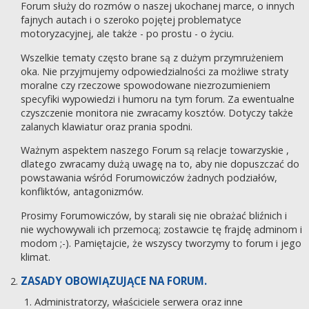
Forum służy do rozmów o naszej ukochanej marce, o innych
fajnych autach i o szeroko pojętej problematyce
motoryzacyjnej, ale także - po prostu - o życiu.
Wszelkie tematy często brane są z dużym przymrużeniem
oka. Nie przyjmujemy odpowiedzialności za możliwe straty
moralne czy rzeczowe spowodowane niezrozumieniem
specyfiki wypowiedzi i humoru na tym forum. Za ewentualne
czyszczenie monitora nie zwracamy kosztów. Dotyczy także
zalanych klawiatur oraz prania spodni.
Ważnym aspektem naszego Forum są relacje towarzyskie ,
dlatego zwracamy dużą uwagę na to, aby nie dopuszczać do
powstawania wśród Forumowiczów żadnych podziałów,
konfliktów, antagonizmów.
Prosimy Forumowiczów, by starali się nie obrażać bliźnich i
nie wychowywali ich przemocą; zostawcie tę frajdę adminom i
modom ;-). Pamiętajcie, że wszyscy tworzymy to forum i jego
klimat.
ZASADY OBOWIĄZUJĄCE NA FORUM.
Administratorzy, właściciele serwera oraz inne