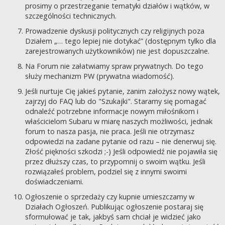
prosimy o przestrzeganie tematyki działów i wątków, w
szczególności technicznych.
Prowadzenie dyskusji politycznych czy religijnych poza
Działem „… tego lepiej nie dotykać” (dostępnym tylko dla
zarejestrowanych użytkowników) nie jest dopuszczalne.
Na Forum nie załatwiamy spraw prywatnych. Do tego
służy mechanizm PW (prywatna wiadomość).
Jeśli nurtuje Cię jakieś pytanie, zanim założysz nowy wątek,
zajrzyj do FAQ lub do "Szukajki". Staramy się pomagać
odnaleźć potrzebne informacje nowym miłośnikom i
właścicielom Subaru w miarę naszych możliwości, jednak
forum to nasza pasja, nie praca. Jeśli nie otrzymasz
odpowiedzi na zadane pytanie od razu – nie denerwuj się.
Złość piękności szkodzi ;-) Jeśli odpowiedź nie pojawiła się
przez dłuższy czas, to przypomnij o swoim wątku. Jeśli
rozwiązałeś problem, podziel się z innymi swoimi
doświadczeniami.
Ogłoszenie o sprzedaży czy kupnie umieszczamy w
Działach Ogłoszeń. Publikując ogłoszenie postaraj się
sformułować je tak, jakbyś sam chciał je widzieć jako