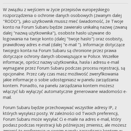
W związku z wejściem w życie przepisów europejskiego
rozporządzenia o ochronie danych osobowych (zwanym dalej
"RODO"), jako użytkownik musisz mieć świadomość, że Twoje
konto na Forum Subaru będzie zawierało unikalną nazwę (zwaną
dalej "nazwą użytkownika"), osobiste hasło używane do
logowania na twoje konto (dalej "twoje hasło") oraz osobisty,
prawidłowy adres e-mail (dalej "e-mail "). Informacje dotyczące
twojego konta na Forum Subaru są chronione przez prawa
dotyczące ochrony danych obowiązujące w Polsce. Wszelkie
informacje, oprócz nazwy użytkownika, hasła i adresu e-mail
wymagane przez Forum Subaru podczas procesu rejestracji, są
opcjonalne. Przez cały czas masz możliwość zweryfikowania
jakie informacje o sobie udostępniasz w panelu zarządzania
kontem. Ponadto, na panelu zarządzania kontem możesz
włączyć lub wyłączyć automatycznie generowane wiadomości e-
mail.
Forum Subaru będzie przechowywać wszystkie adresy IP, z
których wysyłasz posty. W zależności od Twoich preferencji,
Forum Subaru może wysyłać Ci e-maile na adres e-mail, który
podasz podczas rejestracji lub późniejszej zmienisz, ale możesz
zmienić te preferencje w swoim panelu zarządzania kontem w