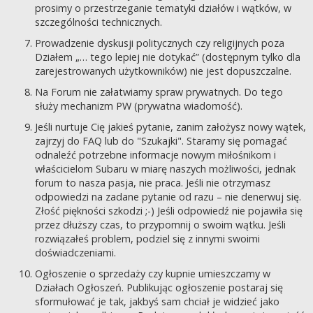
prosimy o przestrzeganie tematyki działów i wątków, w
szczególności technicznych.
Prowadzenie dyskusji politycznych czy religijnych poza
Działem „… tego lepiej nie dotykać” (dostępnym tylko dla
zarejestrowanych użytkowników) nie jest dopuszczalne.
Na Forum nie załatwiamy spraw prywatnych. Do tego
służy mechanizm PW (prywatna wiadomość).
Jeśli nurtuje Cię jakieś pytanie, zanim założysz nowy wątek,
zajrzyj do FAQ lub do "Szukajki". Staramy się pomagać
odnaleźć potrzebne informacje nowym miłośnikom i
właścicielom Subaru w miarę naszych możliwości, jednak
forum to nasza pasja, nie praca. Jeśli nie otrzymasz
odpowiedzi na zadane pytanie od razu – nie denerwuj się.
Złość piękności szkodzi ;-) Jeśli odpowiedź nie pojawiła się
przez dłuższy czas, to przypomnij o swoim wątku. Jeśli
rozwiązałeś problem, podziel się z innymi swoimi
doświadczeniami.
Ogłoszenie o sprzedaży czy kupnie umieszczamy w
Działach Ogłoszeń. Publikując ogłoszenie postaraj się
sformułować je tak, jakbyś sam chciał je widzieć jako