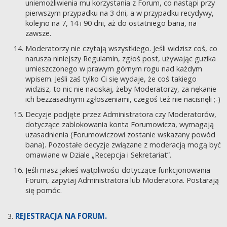
uniemożliwienia mu korzystania z Forum, co nastąpi przy
pierwszym przypadku na 3 dni, a w przypadku recydywy,
kolejno na 7, 14 i 90 dni, aż do ostatniego bana, na
zawsze.
Moderatorzy nie czytają wszystkiego. Jeśli widzisz coś, co
narusza niniejszy Regulamin, zgłoś post, używając guzika
umieszczonego w prawym górnym rogu nad każdym
wpisem. Jeśli zaś tylko Ci się wydaje, że coś takiego
widzisz, to nic nie naciskaj, żeby Moderatorzy, za nękanie
ich bezzasadnymi zgłoszeniami, czegoś też nie nacisnęli ;-)
Decyzje podjęte przez Administratora czy Moderatorów,
dotyczące zablokowania konta Forumowicza, wymagają
uzasadnienia (Forumowiczowi zostanie wskazany powód
bana). Pozostałe decyzje związane z moderacją mogą być
omawiane w Dziale „Recepcja i Sekretariat”.
Jeśli masz jakieś wątpliwości dotyczące funkcjonowania
Forum, zapytaj Administratora lub Moderatora. Postarają
się pomóc.
REJESTRACJA NA FORUM.