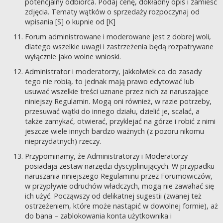
potencjalny odbiorca. Podaj cenę, dokładny opis i zamieść
zdjęcia. Tematy wątków o sprzedaży rozpoczynaj od
wpisania [S] o kupnie od [K]
Forum administrowane i moderowane jest z dobrej woli,
dlatego wszelkie uwagi i zastrzeżenia będą rozpatrywane
wyłącznie jako wolne wnioski.
Administrator i moderatorzy, jakkolwiek co do zasady
tego nie robią, to jednak mają prawo edytować lub
usuwać wszelkie treści uznane przez nich za naruszające
niniejszy Regulamin. Mogą oni również, w razie potrzeby,
przesuwać wątki do innego działu, dzielić je, scalać, a
także zamykać, otwierać, przyklejać na górze i robić z nimi
jeszcze wiele innych bardzo ważnych (z pozoru nikomu
nieprzydatnych) rzeczy.
Przypominamy, że Administratorzy i Moderatorzy
posiadają zestaw narzędzi dyscyplinujących. W przypadku
naruszania niniejszego Regulaminu przez Forumowiczów,
w przypływie odruchów władczych, mogą nie zawahać się
ich użyć. Począwszy od delikatnej sugestii (zwanej też
ostrzeżeniem, które może nastąpić w dowolnej formie), aż
do bana – zablokowania konta użytkownika i