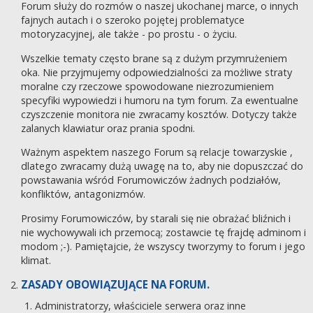
Forum służy do rozmów o naszej ukochanej marce, o innych
fajnych autach i o szeroko pojętej problematyce
motoryzacyjnej, ale także - po prostu - o życiu.
Wszelkie tematy często brane są z dużym przymrużeniem
oka. Nie przyjmujemy odpowiedzialności za możliwe straty
moralne czy rzeczowe spowodowane niezrozumieniem
specyfiki wypowiedzi i humoru na tym forum. Za ewentualne
czyszczenie monitora nie zwracamy kosztów. Dotyczy także
zalanych klawiatur oraz prania spodni.
Ważnym aspektem naszego Forum są relacje towarzyskie ,
dlatego zwracamy dużą uwagę na to, aby nie dopuszczać do
powstawania wśród Forumowiczów żadnych podziałów,
konfliktów, antagonizmów.
Prosimy Forumowiczów, by starali się nie obrażać bliźnich i
nie wychowywali ich przemocą; zostawcie tę frajdę adminom i
modom ;-). Pamiętajcie, że wszyscy tworzymy to forum i jego
klimat.
ZASADY OBOWIĄZUJĄCE NA FORUM.
Administratorzy, właściciele serwera oraz inne