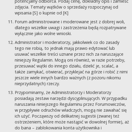
potencjalny odbiorca. Podaj cenę, dokładny opis i zamieść
zdjęcia. Tematy wątków o sprzedaży rozpoczynaj od
wpisania [S] o kupnie od [K]
Forum administrowane i moderowane jest z dobrej woli,
dlatego wszelkie uwagi i zastrzeżenia będą rozpatrywane
wyłącznie jako wolne wnioski.
Administrator i moderatorzy, jakkolwiek co do zasady
tego nie robią, to jednak mają prawo edytować lub
usuwać wszelkie treści uznane przez nich za naruszające
niniejszy Regulamin. Mogą oni również, w razie potrzeby,
przesuwać wątki do innego działu, dzielić je, scalać, a
także zamykać, otwierać, przyklejać na górze i robić z nimi
jeszcze wiele innych bardzo ważnych (z pozoru nikomu
nieprzydatnych) rzeczy.
Przypominamy, że Administratorzy i Moderatorzy
posiadają zestaw narzędzi dyscyplinujących. W przypadku
naruszania niniejszego Regulaminu przez Forumowiczów,
w przypływie odruchów władczych, mogą nie zawahać się
ich użyć. Począwszy od delikatnej sugestii (zwanej też
ostrzeżeniem, które może nastąpić w dowolnej formie), aż
do bana – zablokowania konta użytkownika i