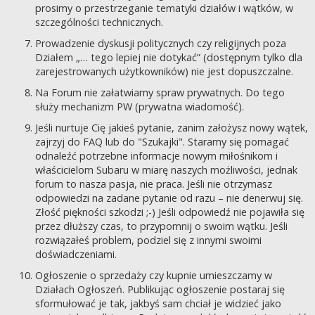
prosimy o przestrzeganie tematyki działów i wątków, w
szczególności technicznych.
Prowadzenie dyskusji politycznych czy religijnych poza
Działem „… tego lepiej nie dotykać” (dostępnym tylko dla
zarejestrowanych użytkowników) nie jest dopuszczalne.
Na Forum nie załatwiamy spraw prywatnych. Do tego
służy mechanizm PW (prywatna wiadomość).
Jeśli nurtuje Cię jakieś pytanie, zanim założysz nowy wątek,
zajrzyj do FAQ lub do "Szukajki". Staramy się pomagać
odnaleźć potrzebne informacje nowym miłośnikom i
właścicielom Subaru w miarę naszych możliwości, jednak
forum to nasza pasja, nie praca. Jeśli nie otrzymasz
odpowiedzi na zadane pytanie od razu – nie denerwuj się.
Złość piękności szkodzi ;-) Jeśli odpowiedź nie pojawiła się
przez dłuższy czas, to przypomnij o swoim wątku. Jeśli
rozwiązałeś problem, podziel się z innymi swoimi
doświadczeniami.
Ogłoszenie o sprzedaży czy kupnie umieszczamy w
Działach Ogłoszeń. Publikując ogłoszenie postaraj się
sformułować je tak, jakbyś sam chciał je widzieć jako