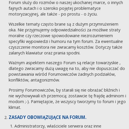
Forum służy do rozmów o naszej ukochanej marce, o innych
fajnych autach i o szeroko pojętej problematyce
motoryzacyjnej, ale także - po prostu - o życiu.
Wszelkie tematy często brane są z dużym przymrużeniem
oka. Nie przyjmujemy odpowiedzialności za możliwe straty
moralne czy rzeczowe spowodowane niezrozumieniem
specyfiki wypowiedzi i humoru na tym forum. Za ewentualne
czyszczenie monitora nie zwracamy kosztów. Dotyczy także
zalanych klawiatur oraz prania spodni.
Ważnym aspektem naszego Forum są relacje towarzyskie ,
dlatego zwracamy dużą uwagę na to, aby nie dopuszczać do
powstawania wśród Forumowiczów żadnych podziałów,
konfliktów, antagonizmów.
Prosimy Forumowiczów, by starali się nie obrażać bliźnich i
nie wychowywali ich przemocą; zostawcie tę frajdę adminom i
modom ;-). Pamiętajcie, że wszyscy tworzymy to forum i jego
klimat.
ZASADY OBOWIĄZUJĄCE NA FORUM.
Administratorzy, właściciele serwera oraz inne