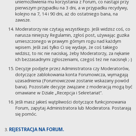
uniemożliwienia mu korzystania z Forum, co nastąpi przy
pierwszym przypadku na 3 dni, a w przypadku recydywy,
kolejno na 7, 14 i 90 dni, aż do ostatniego bana, na
zawsze.
Moderatorzy nie czytają wszystkiego. Jeśli widzisz coś, co
narusza niniejszy Regulamin, zgłoś post, używając guzika
umieszczonego w prawym górnym rogu nad każdym
wpisem. Jeśli zaś tylko Ci się wydaje, że coś takiego
widzisz, to nic nie naciskaj, żeby Moderatorzy, za nękanie
ich bezzasadnymi zgłoszeniami, czegoś też nie nacisnęli ;-)
Decyzje podjęte przez Administratora czy Moderatorów,
dotyczące zablokowania konta Forumowicza, wymagają
uzasadnienia (Forumowiczowi zostanie wskazany powód
bana). Pozostałe decyzje związane z moderacją mogą być
omawiane w Dziale „Recepcja i Sekretariat”.
Jeśli masz jakieś wątpliwości dotyczące funkcjonowania
Forum, zapytaj Administratora lub Moderatora. Postarają
się pomóc.
REJESTRACJA NA FORUM.