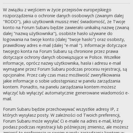
W związku z wejściem w życie przepisów europejskiego
rozporządzenia o ochronie danych osobowych (zwanym dalej
"RODO"), jako użytkownik musisz mieć świadomość, że Twoje
konto na Forum Subaru będzie zawierało unikalną nazwę (zwaną
dalej "nazwą użytkownika"), osobiste hasło używane do
logowania na twoje konto (dalej "twoje hasło") oraz osobisty,
prawidłowy adres e-mail (dalej "e-mail "). Informacje dotyczące
twojego konta na Forum Subaru są chronione przez prawa
dotyczące ochrony danych obowiązujące w Polsce. Wszelkie
informacje, oprócz nazwy użytkownika, hasła i adresu e-mail
wymagane przez Forum Subaru podczas procesu rejestracji, są
opcjonalne. Przez cały czas masz możliwość zweryfikowania
jakie informacje o sobie udostępniasz w panelu zarządzania
kontem. Ponadto, na panelu zarządzania kontem możesz
włączyć lub wyłączyć automatycznie generowane wiadomości e-
mail.
Forum Subaru będzie przechowywać wszystkie adresy IP, z
których wysyłasz posty. W zależności od Twoich preferencji,
Forum Subaru może wysyłać Ci e-maile na adres e-mail, który
podasz podczas rejestracji lub późniejszej zmienisz, ale możesz
zmienić te preferencje w swoim panelu zarządzania kontem w