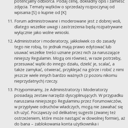
potencjalny odbiorca. Podaj cenę, dokładny opis i zamieść
zdjęcia. Tematy wątków o sprzedaży rozpoczynaj od
wpisania [S] o kupnie od [K]
Forum administrowane i moderowane jest z dobrej woli,
dlatego wszelkie uwagi i zastrzeżenia będą rozpatrywane
wyłącznie jako wolne wnioski.
Administrator i moderatorzy, jakkolwiek co do zasady
tego nie robią, to jednak mają prawo edytować lub
usuwać wszelkie treści uznane przez nich za naruszające
niniejszy Regulamin. Mogą oni również, w razie potrzeby,
przesuwać wątki do innego działu, dzielić je, scalać, a
także zamykać, otwierać, przyklejać na górze i robić z nimi
jeszcze wiele innych bardzo ważnych (z pozoru nikomu
nieprzydatnych) rzeczy.
Przypominamy, że Administratorzy i Moderatorzy
posiadają zestaw narzędzi dyscyplinujących. W przypadku
naruszania niniejszego Regulaminu przez Forumowiczów,
w przypływie odruchów władczych, mogą nie zawahać się
ich użyć. Począwszy od delikatnej sugestii (zwanej też
ostrzeżeniem, które może nastąpić w dowolnej formie), aż
do bana – zablokowania konta użytkownika i