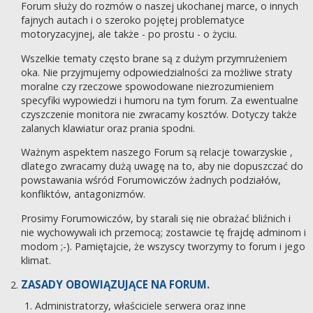
Forum służy do rozmów o naszej ukochanej marce, o innych
fajnych autach i o szeroko pojętej problematyce
motoryzacyjnej, ale także - po prostu - o życiu.
Wszelkie tematy często brane są z dużym przymrużeniem
oka. Nie przyjmujemy odpowiedzialności za możliwe straty
moralne czy rzeczowe spowodowane niezrozumieniem
specyfiki wypowiedzi i humoru na tym forum. Za ewentualne
czyszczenie monitora nie zwracamy kosztów. Dotyczy także
zalanych klawiatur oraz prania spodni.
Ważnym aspektem naszego Forum są relacje towarzyskie ,
dlatego zwracamy dużą uwagę na to, aby nie dopuszczać do
powstawania wśród Forumowiczów żadnych podziałów,
konfliktów, antagonizmów.
Prosimy Forumowiczów, by starali się nie obrażać bliźnich i
nie wychowywali ich przemocą; zostawcie tę frajdę adminom i
modom ;-). Pamiętajcie, że wszyscy tworzymy to forum i jego
klimat.
ZASADY OBOWIĄZUJĄCE NA FORUM.
Administratorzy, właściciele serwera oraz inne