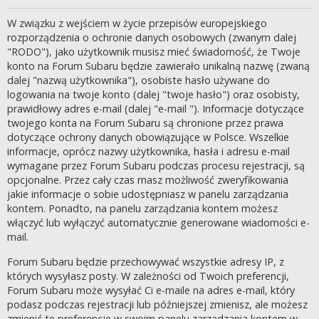
W związku z wejściem w życie przepisów europejskiego
rozporządzenia o ochronie danych osobowych (zwanym dalej
"RODO"), jako użytkownik musisz mieć świadomość, że Twoje
konto na Forum Subaru będzie zawierało unikalną nazwę (zwaną
dalej "nazwą użytkownika"), osobiste hasło używane do
logowania na twoje konto (dalej "twoje hasło") oraz osobisty,
prawidłowy adres e-mail (dalej "e-mail "). Informacje dotyczące
twojego konta na Forum Subaru są chronione przez prawa
dotyczące ochrony danych obowiązujące w Polsce. Wszelkie
informacje, oprócz nazwy użytkownika, hasła i adresu e-mail
wymagane przez Forum Subaru podczas procesu rejestracji, są
opcjonalne. Przez cały czas masz możliwość zweryfikowania
jakie informacje o sobie udostępniasz w panelu zarządzania
kontem. Ponadto, na panelu zarządzania kontem możesz
włączyć lub wyłączyć automatycznie generowane wiadomości e-
mail.
Forum Subaru będzie przechowywać wszystkie adresy IP, z
których wysyłasz posty. W zależności od Twoich preferencji,
Forum Subaru może wysyłać Ci e-maile na adres e-mail, który
podasz podczas rejestracji lub późniejszej zmienisz, ale możesz
zmienić te preferencje w swoim panelu zarządzania kontem w