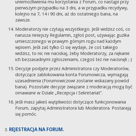
uniemożliwienia mu korzystania z Forum, co nastąpi przy
pierwszym przypadku na 3 dni, a w przypadku recydywy,
kolejno na 7, 14 i 90 dni, aż do ostatniego bana, na
zawsze.
Moderatorzy nie czytają wszystkiego. Jeśli widzisz coś, co
narusza niniejszy Regulamin, zgłoś post, używając guzika
umieszczonego w prawym górnym rogu nad każdym
wpisem. Jeśli zaś tylko Ci się wydaje, że coś takiego
widzisz, to nic nie naciskaj, żeby Moderatorzy, za nękanie
ich bezzasadnymi zgłoszeniami, czegoś też nie nacisnęli ;-)
Decyzje podjęte przez Administratora czy Moderatorów,
dotyczące zablokowania konta Forumowicza, wymagają
uzasadnienia (Forumowiczowi zostanie wskazany powód
bana). Pozostałe decyzje związane z moderacją mogą być
omawiane w Dziale „Recepcja i Sekretariat”.
Jeśli masz jakieś wątpliwości dotyczące funkcjonowania
Forum, zapytaj Administratora lub Moderatora. Postarają
się pomóc.
REJESTRACJA NA FORUM.