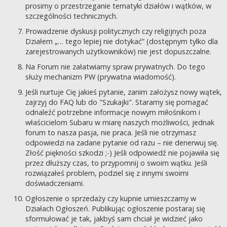
prosimy o przestrzeganie tematyki działów i wątków, w
szczególności technicznych.
Prowadzenie dyskusji politycznych czy religijnych poza
Działem „… tego lepiej nie dotykać” (dostępnym tylko dla
zarejestrowanych użytkowników) nie jest dopuszczalne.
Na Forum nie załatwiamy spraw prywatnych. Do tego
służy mechanizm PW (prywatna wiadomość).
Jeśli nurtuje Cię jakieś pytanie, zanim założysz nowy wątek,
zajrzyj do FAQ lub do "Szukajki". Staramy się pomagać
odnaleźć potrzebne informacje nowym miłośnikom i
właścicielom Subaru w miarę naszych możliwości, jednak
forum to nasza pasja, nie praca. Jeśli nie otrzymasz
odpowiedzi na zadane pytanie od razu – nie denerwuj się.
Złość piękności szkodzi ;-) Jeśli odpowiedź nie pojawiła się
przez dłuższy czas, to przypomnij o swoim wątku. Jeśli
rozwiązałeś problem, podziel się z innymi swoimi
doświadczeniami.
Ogłoszenie o sprzedaży czy kupnie umieszczamy w
Działach Ogłoszeń. Publikując ogłoszenie postaraj się
sformułować je tak, jakbyś sam chciał je widzieć jako