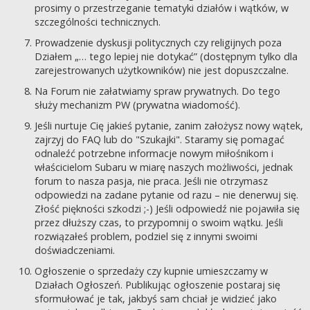
prosimy o przestrzeganie tematyki działów i wątków, w
szczególności technicznych.
Prowadzenie dyskusji politycznych czy religijnych poza
Działem „… tego lepiej nie dotykać” (dostępnym tylko dla
zarejestrowanych użytkowników) nie jest dopuszczalne.
Na Forum nie załatwiamy spraw prywatnych. Do tego
służy mechanizm PW (prywatna wiadomość).
Jeśli nurtuje Cię jakieś pytanie, zanim założysz nowy wątek,
zajrzyj do FAQ lub do "Szukajki". Staramy się pomagać
odnaleźć potrzebne informacje nowym miłośnikom i
właścicielom Subaru w miarę naszych możliwości, jednak
forum to nasza pasja, nie praca. Jeśli nie otrzymasz
odpowiedzi na zadane pytanie od razu – nie denerwuj się.
Złość piękności szkodzi ;-) Jeśli odpowiedź nie pojawiła się
przez dłuższy czas, to przypomnij o swoim wątku. Jeśli
rozwiązałeś problem, podziel się z innymi swoimi
doświadczeniami.
Ogłoszenie o sprzedaży czy kupnie umieszczamy w
Działach Ogłoszeń. Publikując ogłoszenie postaraj się
sformułować je tak, jakbyś sam chciał je widzieć jako