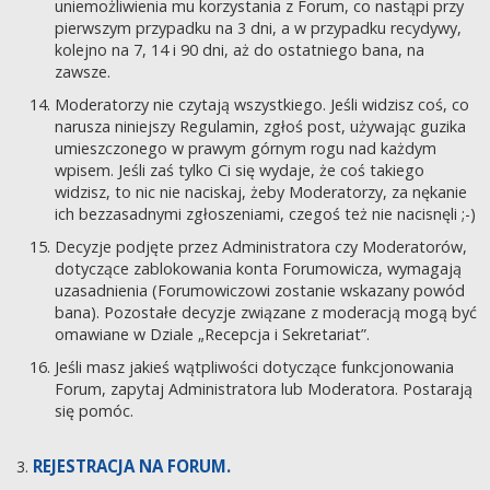
uniemożliwienia mu korzystania z Forum, co nastąpi przy
pierwszym przypadku na 3 dni, a w przypadku recydywy,
kolejno na 7, 14 i 90 dni, aż do ostatniego bana, na
zawsze.
Moderatorzy nie czytają wszystkiego. Jeśli widzisz coś, co
narusza niniejszy Regulamin, zgłoś post, używając guzika
umieszczonego w prawym górnym rogu nad każdym
wpisem. Jeśli zaś tylko Ci się wydaje, że coś takiego
widzisz, to nic nie naciskaj, żeby Moderatorzy, za nękanie
ich bezzasadnymi zgłoszeniami, czegoś też nie nacisnęli ;-)
Decyzje podjęte przez Administratora czy Moderatorów,
dotyczące zablokowania konta Forumowicza, wymagają
uzasadnienia (Forumowiczowi zostanie wskazany powód
bana). Pozostałe decyzje związane z moderacją mogą być
omawiane w Dziale „Recepcja i Sekretariat”.
Jeśli masz jakieś wątpliwości dotyczące funkcjonowania
Forum, zapytaj Administratora lub Moderatora. Postarają
się pomóc.
REJESTRACJA NA FORUM.