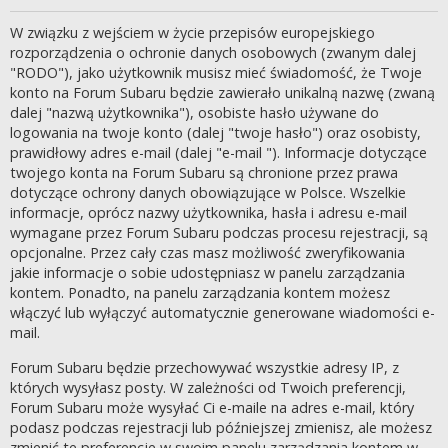
W związku z wejściem w życie przepisów europejskiego
rozporządzenia o ochronie danych osobowych (zwanym dalej
"RODO"), jako użytkownik musisz mieć świadomość, że Twoje
konto na Forum Subaru będzie zawierało unikalną nazwę (zwaną
dalej "nazwą użytkownika"), osobiste hasło używane do
logowania na twoje konto (dalej "twoje hasło") oraz osobisty,
prawidłowy adres e-mail (dalej "e-mail "). Informacje dotyczące
twojego konta na Forum Subaru są chronione przez prawa
dotyczące ochrony danych obowiązujące w Polsce. Wszelkie
informacje, oprócz nazwy użytkownika, hasła i adresu e-mail
wymagane przez Forum Subaru podczas procesu rejestracji, są
opcjonalne. Przez cały czas masz możliwość zweryfikowania
jakie informacje o sobie udostępniasz w panelu zarządzania
kontem. Ponadto, na panelu zarządzania kontem możesz
włączyć lub wyłączyć automatycznie generowane wiadomości e-
mail.
Forum Subaru będzie przechowywać wszystkie adresy IP, z
których wysyłasz posty. W zależności od Twoich preferencji,
Forum Subaru może wysyłać Ci e-maile na adres e-mail, który
podasz podczas rejestracji lub późniejszej zmienisz, ale możesz
zmienić te preferencje w swoim panelu zarządzania kontem w