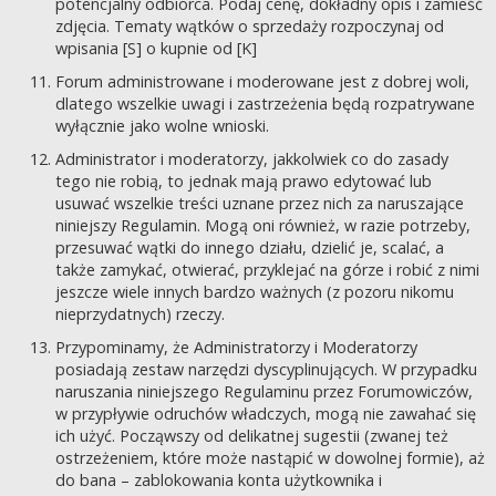
potencjalny odbiorca. Podaj cenę, dokładny opis i zamieść
zdjęcia. Tematy wątków o sprzedaży rozpoczynaj od
wpisania [S] o kupnie od [K]
Forum administrowane i moderowane jest z dobrej woli,
dlatego wszelkie uwagi i zastrzeżenia będą rozpatrywane
wyłącznie jako wolne wnioski.
Administrator i moderatorzy, jakkolwiek co do zasady
tego nie robią, to jednak mają prawo edytować lub
usuwać wszelkie treści uznane przez nich za naruszające
niniejszy Regulamin. Mogą oni również, w razie potrzeby,
przesuwać wątki do innego działu, dzielić je, scalać, a
także zamykać, otwierać, przyklejać na górze i robić z nimi
jeszcze wiele innych bardzo ważnych (z pozoru nikomu
nieprzydatnych) rzeczy.
Przypominamy, że Administratorzy i Moderatorzy
posiadają zestaw narzędzi dyscyplinujących. W przypadku
naruszania niniejszego Regulaminu przez Forumowiczów,
w przypływie odruchów władczych, mogą nie zawahać się
ich użyć. Począwszy od delikatnej sugestii (zwanej też
ostrzeżeniem, które może nastąpić w dowolnej formie), aż
do bana – zablokowania konta użytkownika i