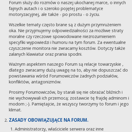
Forum służy do rozmów o naszej ukochanej marce, o innych
fajnych autach i o szeroko pojętej problematyce
motoryzacyjnej, ale także - po prostu - o życiu.
Wszelkie tematy często brane są z dużym przymrużeniem
oka. Nie przyjmujemy odpowiedzialności za możliwe straty
moralne czy rzeczowe spowodowane niezrozumieniem
specyfiki wypowiedzi i humoru na tym forum. Za ewentualne
czyszczenie monitora nie zwracamy kosztów. Dotyczy także
zalanych klawiatur oraz prania spodni.
Ważnym aspektem naszego Forum są relacje towarzyskie ,
dlatego zwracamy dużą uwagę na to, aby nie dopuszczać do
powstawania wśród Forumowiczów żadnych podziałów,
konfliktów, antagonizmów.
Prosimy Forumowiczów, by starali się nie obrażać bliźnich i
nie wychowywali ich przemocą; zostawcie tę frajdę adminom i
modom ;-). Pamiętajcie, że wszyscy tworzymy to forum i jego
klimat.
ZASADY OBOWIĄZUJĄCE NA FORUM.
Administratorzy, właściciele serwera oraz inne