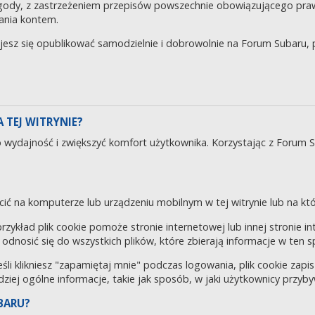
gody, z zastrzeżeniem przepisów powszechnie obowiązującego pra
ania kontem.
ujesz się opublikować samodzielnie i dobrowolnie na Forum Subaru
 TEJ WITRYNIE?
o wydajność i zwiększyć komfort użytkownika. Korzystając z Forum 
cić na komputerze lub urządzeniu mobilnym w tej witrynie lub na któr
 przykład plik cookie pomoże stronie internetowej lub innej stronie 
odnosić się do wszystkich plików, które zbierają informacje w ten 
eśli klikniesz "zapamiętaj mnie" podczas logowania, plik cookie za
rdziej ogólne informacje, takie jak sposób, w jaki użytkownicy przyby
BARU?