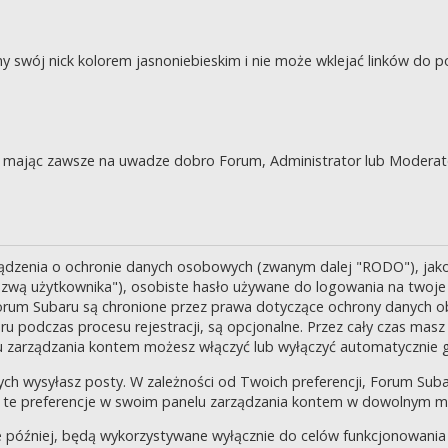
swój nick kolorem jasnoniebieskim i nie może wklejać linków do po
je, mając zawsze na uwadze dobro Forum, Administrator lub Moderat
ządzenia o ochronie danych osobowych (zwanym dalej "RODO"), jak
zwą użytkownika"), osobiste hasło używane do logowania na twoje k
 Forum Subaru są chronione przez prawa dotyczące ochrony danych o
 podczas procesu rejestracji, są opcjonalne. Przez cały czas masz
u zarządzania kontem możesz włączyć lub wyłączyć automatycznie 
ch wysyłasz posty. W zależności od Twoich preferencji, Forum Suba
enić te preferencje w swoim panelu zarządzania kontem w dowolnym 
 później, będą wykorzystywane wyłącznie do celów funkcjonowania