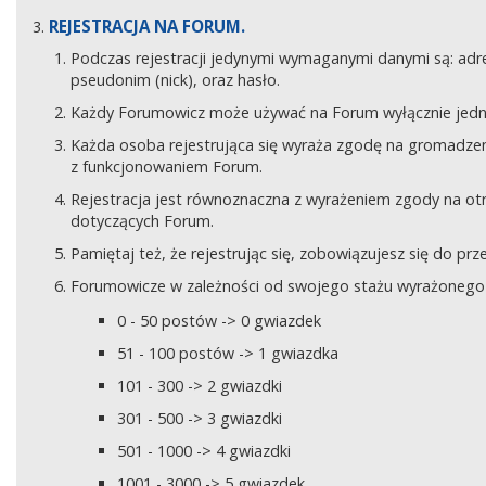
REJESTRACJA NA FORUM.
Podczas rejestracji jedynymi wymaganymi danymi są: adre
pseudonim (nick), oraz hasło.
Każdy Forumowicz może używać na Forum wyłącznie jedne
Każda osoba rejestrująca się wyraża zgodę na gromadzeni
z funkcjonowaniem Forum.
Rejestracja jest równoznaczna z wyrażeniem zgody na o
dotyczących Forum.
Pamiętaj też, że rejestrując się, zobowiązujesz się do pr
Forumowicze w zależności od swojego stażu wyrażonego w
0 - 50 postów -> 0 gwiazdek
51 - 100 postów -> 1 gwiazdka
101 - 300 -> 2 gwiazdki
301 - 500 -> 3 gwiazdki
501 - 1000 -> 4 gwiazdki
1001 - 3000 -> 5 gwiazdek