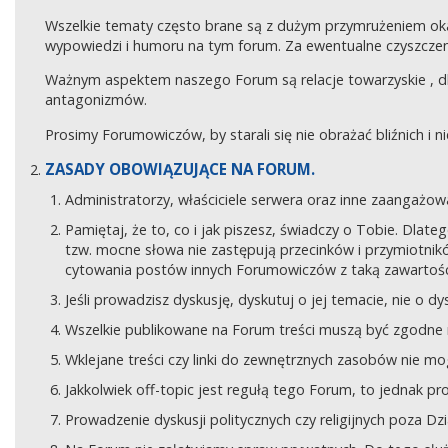
Wszelkie tematy często brane są z dużym przymrużeniem ok
wypowiedzi i humoru na tym forum. Za ewentualne czyszczeni
Ważnym aspektem naszego Forum są relacje towarzyskie , 
antagonizmów.
Prosimy Forumowiczów, by starali się nie obrażać bliźnich i 
ZASADY OBOWIĄZUJĄCE NA FORUM.
Administratorzy, właściciele serwera oraz inne zaangaż
Pamiętaj, że to, co i jak piszesz, świadczy o Tobie. Dla
tzw. mocne słowa nie zastępują przecinków i przymiotników
cytowania postów innych Forumowiczów z taką zawartośc
Jeśli prowadzisz dyskusję, dyskutuj o jej temacie, nie o d
Wszelkie publikowane na Forum treści muszą być zgodne n
Wklejane treści czy linki do zewnętrznych zasobów nie 
Jakkolwiek off-topic jest regułą tego Forum, to jednak p
Prowadzenie dyskusji politycznych czy religijnych poza D