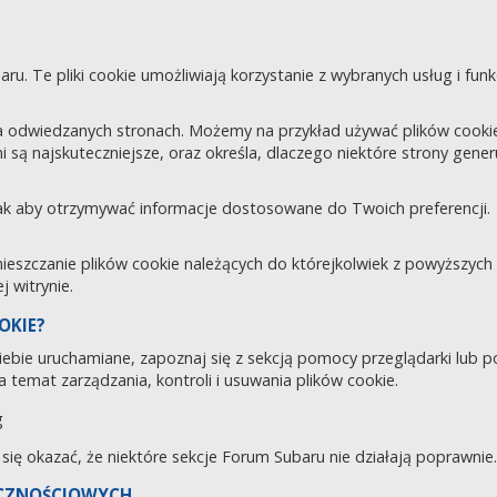
aru. Te pliki cookie umożliwiają korzystanie z wybranych usług i fu
 odwiedzanych stronach. Możemy na przykład używać plików cookie d
i są najskuteczniejsze, oraz określa, dlaczego niektóre strony gene
tak aby otrzymywać informacje dostosowane do Twoich preferencji.
zczanie plików cookie należących do którejkolwiek z powyższych ka
 witrynie.
OKIE?
 Ciebie uruchamiane, zapoznaj się z sekcją pomocy przeglądarki lub 
 temat zarządzania, kontroli i usuwania plików cookie.
g
e się okazać, że niektóre sekcje Forum Subaru nie działają poprawnie.
ECZNOŚCIOWYCH