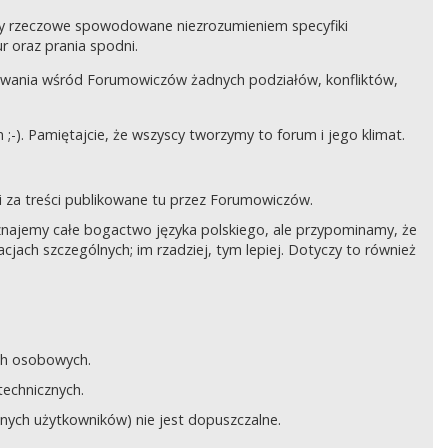
czy rzeczowe spowodowane niezrozumieniem specyfiki
 oraz prania spodni.
awania wśród Forumowiczów żadnych podziałów, konfliktów,
;-). Pamiętajcie, że wszyscy tworzymy to forum i jego klimat.
 za treści publikowane tu przez Forumowiczów.
 Uznajemy całe bogactwo języka polskiego, ale przypominamy, że
cjach szczególnych; im rzadziej, tym lepiej. Dotyczy to również
ych osobowych.
technicznych.
anych użytkowników) nie jest dopuszczalne.