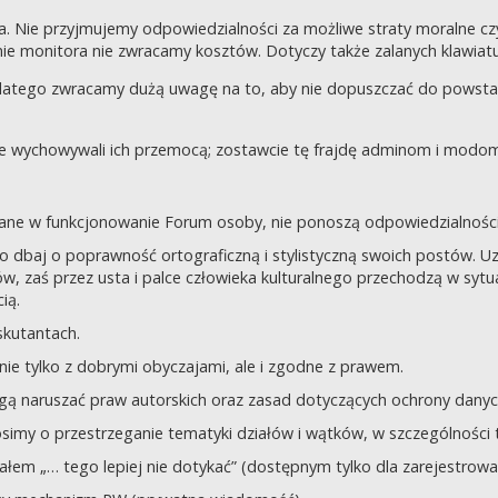
a. Nie przyjmujemy odpowiedzialności za możliwe straty moralne 
e monitora nie zwracamy kosztów. Dotyczy także zalanych klawiatur
dlatego zwracamy dużą uwagę na to, aby nie dopuszczać do powst
nie wychowywali ich przemocą; zostawcie tę frajdę adminom i modom 
owane w funkcjonowanie Forum osoby, nie ponoszą odpowiedzialności
tego dbaj o poprawność ortograficzną i stylistyczną swoich postów.
, zaś przez usta i palce człowieka kulturalnego przechodzą w sytua
ią.
yskutantach.
ie tylko z dobrymi obyczajami, ale i zgodne z prawem.
mogą naruszać praw autorskich oraz zasad dotyczących ochrony dan
rosimy o przestrzeganie tematyki działów i wątków, w szczególności 
ziałem „… tego lepiej nie dotykać” (dostępnym tylko dla zarejestrow