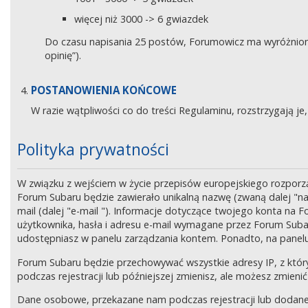
więcej niż 3000 -> 6 gwiazdek
Do czasu napisania 25 postów, Forumowicz ma wyróżniony 
opinię”).
POSTANOWIENIA KOŃCOWE
W razie wątpliwości co do treści Regulaminu, rozstrzygają 
Polityka prywatności
W związku z wejściem w życie przepisów europejskiego rozpor
Forum Subaru będzie zawierało unikalną nazwę (zwaną dalej "na
mail (dalej "e-mail "). Informacje dotyczące twojego konta na
użytkownika, hasła i adresu e-mail wymagane przez Forum Subaru
udostępniasz w panelu zarządzania kontem. Ponadto, na panel
Forum Subaru będzie przechowywać wszystkie adresy IP, z który
podczas rejestracji lub późniejszej zmienisz, ale możesz zmi
Dane osobowe, przekazane nam podczas rejestracji lub dodane