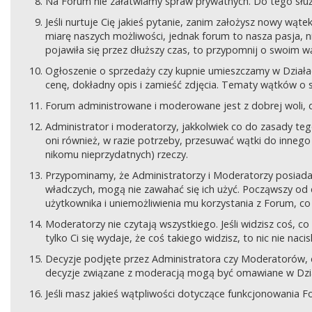
Na Forum nie załatwiamy spraw prywatnych. Do tego sł
Jeśli nurtuje Cię jakieś pytanie, zanim założysz nowy wą
miarę naszych możliwości, jednak forum to nasza pasja, nie
pojawiła się przez dłuższy czas, to przypomnij o swoim wą
Ogłoszenie o sprzedaży czy kupnie umieszczamy w Działach
cenę, dokładny opis i zamieść zdjęcia. Tematy wątków o s
Forum administrowane i moderowane jest z dobrej woli, d
Administrator i moderatorzy, jakkolwiek co do zasady teg
oni również, w razie potrzeby, przesuwać wątki do innego d
nikomu nieprzydatnych) rzeczy.
Przypominamy, że Administratorzy i Moderatorzy posiada
władczych, mogą nie zawahać się ich użyć. Począwszy od 
użytkownika i uniemożliwienia mu korzystania z Forum, co
Moderatorzy nie czytają wszystkiego. Jeśli widzisz coś,
tylko Ci się wydaje, że coś takiego widzisz, to nic nie nac
Decyzje podjęte przez Administratora czy Moderatorów,
decyzje związane z moderacją mogą być omawiane w Dziale
Jeśli masz jakieś wątpliwości dotyczące funkcjonowania F