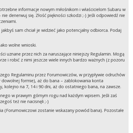
ć potrzebne informacje nowym miłośnikom i właścicielom Subaru w
ie denerwuj się. Złość piękności szkodzi ;-) Jeśli odpowiedź nie
czeniami.
jakbyś sam chciał je widzieć jako potencjalny odbiorca. Podaj
ako wolne wnioski.
ści uznane przez nich za naruszające niniejszy Regulamin. Mogą
órze i robić z nimi jeszcze wiele innych bardzo ważnych (z pozoru
ejszego Regulaminu przez Forumowiczów, w przypływie odruchów
w dowolnej formie), aż do bana – zablokowania konta
 kolejno na 7, 14 i 90 dni, aż do ostatniego bana, na zawsze.
zczonego w prawym górnym rogu nad każdym wpisem. Jeśli zaś
egoś też nie nacisnęli ;-)
ia (Forumowiczowi zostanie wskazany powód bana). Pozostałe