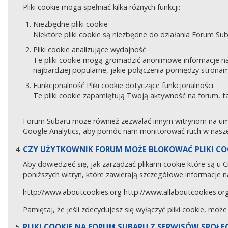
Pliki cookie mogą spełniać kilka różnych funkcji:
Niezbędne pliki cookie
Niektóre pliki cookie są niezbędne do działania Forum Sub
Pliki cookie analizujące wydajność
Te pliki cookie mogą gromadzić anonimowe informacje na
najbardziej popularne, jakie połączenia pomiędzy stronam
Funkcjonalność Pliki cookie dotyczące funkcjonalności
Te pliki cookie zapamiętują Twoją aktywność na forum, 
Forum Subaru może również zezwalać innym witrynom na umies
Google Analytics, aby pomóc nam monitorować ruch w naszej
CZY UŻYTKOWNIK FORUM MOŻE BLOKOWAĆ PLIKI CO
Aby dowiedzieć się, jak zarządzać plikami cookie które są u
poniższych witryn, które zawierają szczegółowe informacje na
http://www.aboutcookies.org
http://www.allaboutcookies.or
Pamiętaj, że jeśli zdecydujesz się wyłączyć pliki cookie, moż
PLIKI COOKIE NA FORUM SUBARU Z SERWISÓW SPOŁ