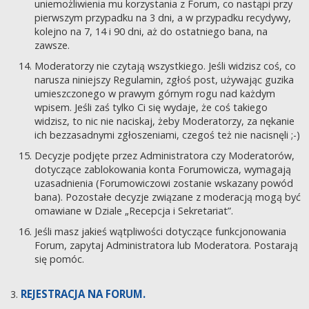
uniemożliwienia mu korzystania z Forum, co nastąpi przy
pierwszym przypadku na 3 dni, a w przypadku recydywy,
kolejno na 7, 14 i 90 dni, aż do ostatniego bana, na
zawsze.
Moderatorzy nie czytają wszystkiego. Jeśli widzisz coś, co
narusza niniejszy Regulamin, zgłoś post, używając guzika
umieszczonego w prawym górnym rogu nad każdym
wpisem. Jeśli zaś tylko Ci się wydaje, że coś takiego
widzisz, to nic nie naciskaj, żeby Moderatorzy, za nękanie
ich bezzasadnymi zgłoszeniami, czegoś też nie nacisnęli ;-)
Decyzje podjęte przez Administratora czy Moderatorów,
dotyczące zablokowania konta Forumowicza, wymagają
uzasadnienia (Forumowiczowi zostanie wskazany powód
bana). Pozostałe decyzje związane z moderacją mogą być
omawiane w Dziale „Recepcja i Sekretariat”.
Jeśli masz jakieś wątpliwości dotyczące funkcjonowania
Forum, zapytaj Administratora lub Moderatora. Postarają
się pomóc.
REJESTRACJA NA FORUM.