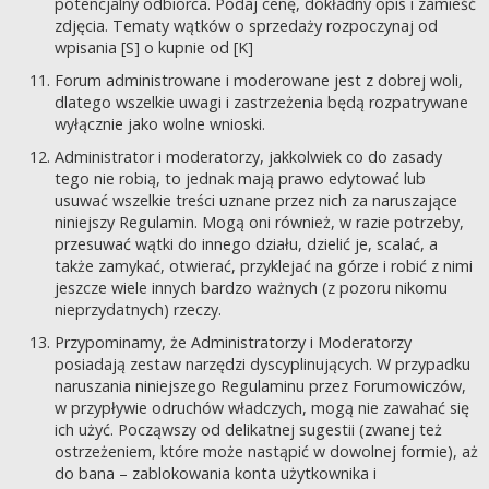
potencjalny odbiorca. Podaj cenę, dokładny opis i zamieść
zdjęcia. Tematy wątków o sprzedaży rozpoczynaj od
wpisania [S] o kupnie od [K]
Forum administrowane i moderowane jest z dobrej woli,
dlatego wszelkie uwagi i zastrzeżenia będą rozpatrywane
wyłącznie jako wolne wnioski.
Administrator i moderatorzy, jakkolwiek co do zasady
tego nie robią, to jednak mają prawo edytować lub
usuwać wszelkie treści uznane przez nich za naruszające
niniejszy Regulamin. Mogą oni również, w razie potrzeby,
przesuwać wątki do innego działu, dzielić je, scalać, a
także zamykać, otwierać, przyklejać na górze i robić z nimi
jeszcze wiele innych bardzo ważnych (z pozoru nikomu
nieprzydatnych) rzeczy.
Przypominamy, że Administratorzy i Moderatorzy
posiadają zestaw narzędzi dyscyplinujących. W przypadku
naruszania niniejszego Regulaminu przez Forumowiczów,
w przypływie odruchów władczych, mogą nie zawahać się
ich użyć. Począwszy od delikatnej sugestii (zwanej też
ostrzeżeniem, które może nastąpić w dowolnej formie), aż
do bana – zablokowania konta użytkownika i