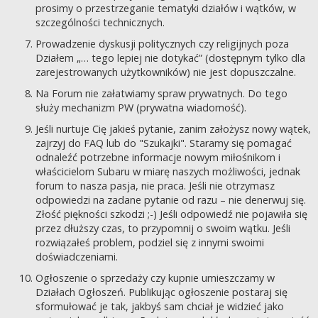
prosimy o przestrzeganie tematyki działów i wątków, w
szczególności technicznych.
Prowadzenie dyskusji politycznych czy religijnych poza
Działem „… tego lepiej nie dotykać” (dostępnym tylko dla
zarejestrowanych użytkowników) nie jest dopuszczalne.
Na Forum nie załatwiamy spraw prywatnych. Do tego
służy mechanizm PW (prywatna wiadomość).
Jeśli nurtuje Cię jakieś pytanie, zanim założysz nowy wątek,
zajrzyj do FAQ lub do "Szukajki". Staramy się pomagać
odnaleźć potrzebne informacje nowym miłośnikom i
właścicielom Subaru w miarę naszych możliwości, jednak
forum to nasza pasja, nie praca. Jeśli nie otrzymasz
odpowiedzi na zadane pytanie od razu – nie denerwuj się.
Złość piękności szkodzi ;-) Jeśli odpowiedź nie pojawiła się
przez dłuższy czas, to przypomnij o swoim wątku. Jeśli
rozwiązałeś problem, podziel się z innymi swoimi
doświadczeniami.
Ogłoszenie o sprzedaży czy kupnie umieszczamy w
Działach Ogłoszeń. Publikując ogłoszenie postaraj się
sformułować je tak, jakbyś sam chciał je widzieć jako