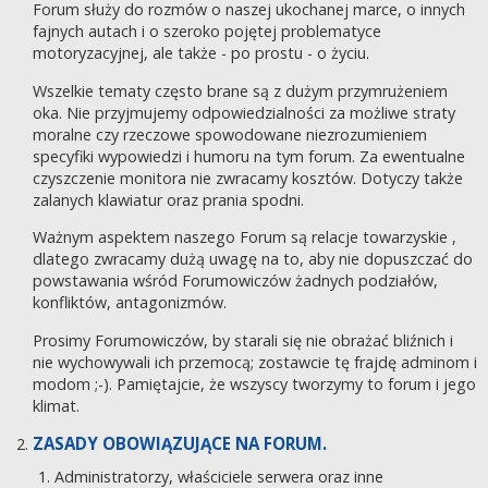
Forum służy do rozmów o naszej ukochanej marce, o innych
fajnych autach i o szeroko pojętej problematyce
motoryzacyjnej, ale także - po prostu - o życiu.
Wszelkie tematy często brane są z dużym przymrużeniem
oka. Nie przyjmujemy odpowiedzialności za możliwe straty
moralne czy rzeczowe spowodowane niezrozumieniem
specyfiki wypowiedzi i humoru na tym forum. Za ewentualne
czyszczenie monitora nie zwracamy kosztów. Dotyczy także
zalanych klawiatur oraz prania spodni.
Ważnym aspektem naszego Forum są relacje towarzyskie ,
dlatego zwracamy dużą uwagę na to, aby nie dopuszczać do
powstawania wśród Forumowiczów żadnych podziałów,
konfliktów, antagonizmów.
Prosimy Forumowiczów, by starali się nie obrażać bliźnich i
nie wychowywali ich przemocą; zostawcie tę frajdę adminom i
modom ;-). Pamiętajcie, że wszyscy tworzymy to forum i jego
klimat.
ZASADY OBOWIĄZUJĄCE NA FORUM.
Administratorzy, właściciele serwera oraz inne