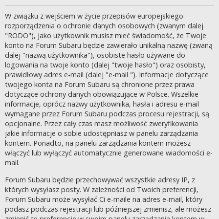
W związku z wejściem w życie przepisów europejskiego
rozporządzenia o ochronie danych osobowych (zwanym dalej
"RODO"), jako użytkownik musisz mieć świadomość, że Twoje
konto na Forum Subaru będzie zawierało unikalną nazwę (zwaną
dalej "nazwą użytkownika"), osobiste hasło używane do
logowania na twoje konto (dalej "twoje hasło") oraz osobisty,
prawidłowy adres e-mail (dalej "e-mail "). Informacje dotyczące
twojego konta na Forum Subaru są chronione przez prawa
dotyczące ochrony danych obowiązujące w Polsce. Wszelkie
informacje, oprócz nazwy użytkownika, hasła i adresu e-mail
wymagane przez Forum Subaru podczas procesu rejestracji, są
opcjonalne. Przez cały czas masz możliwość zweryfikowania
jakie informacje o sobie udostępniasz w panelu zarządzania
kontem. Ponadto, na panelu zarządzania kontem możesz
włączyć lub wyłączyć automatycznie generowane wiadomości e-
mail.
Forum Subaru będzie przechowywać wszystkie adresy IP, z
których wysyłasz posty. W zależności od Twoich preferencji,
Forum Subaru może wysyłać Ci e-maile na adres e-mail, który
podasz podczas rejestracji lub późniejszej zmienisz, ale możesz
zmienić te preferencje w swoim panelu zarządzania kontem w