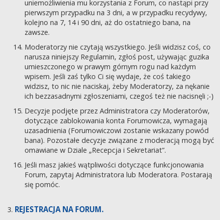
uniemożliwienia mu korzystania z Forum, co nastąpi przy
pierwszym przypadku na 3 dni, a w przypadku recydywy,
kolejno na 7, 14 i 90 dni, aż do ostatniego bana, na
zawsze.
Moderatorzy nie czytają wszystkiego. Jeśli widzisz coś, co
narusza niniejszy Regulamin, zgłoś post, używając guzika
umieszczonego w prawym górnym rogu nad każdym
wpisem. Jeśli zaś tylko Ci się wydaje, że coś takiego
widzisz, to nic nie naciskaj, żeby Moderatorzy, za nękanie
ich bezzasadnymi zgłoszeniami, czegoś też nie nacisnęli ;-)
Decyzje podjęte przez Administratora czy Moderatorów,
dotyczące zablokowania konta Forumowicza, wymagają
uzasadnienia (Forumowiczowi zostanie wskazany powód
bana). Pozostałe decyzje związane z moderacją mogą być
omawiane w Dziale „Recepcja i Sekretariat”.
Jeśli masz jakieś wątpliwości dotyczące funkcjonowania
Forum, zapytaj Administratora lub Moderatora. Postarają
się pomóc.
REJESTRACJA NA FORUM.