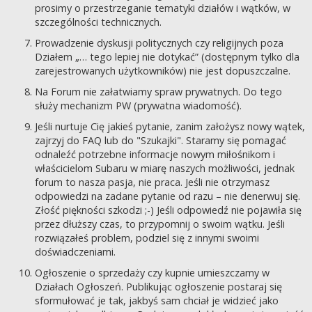
prosimy o przestrzeganie tematyki działów i wątków, w
szczególności technicznych.
Prowadzenie dyskusji politycznych czy religijnych poza
Działem „… tego lepiej nie dotykać” (dostępnym tylko dla
zarejestrowanych użytkowników) nie jest dopuszczalne.
Na Forum nie załatwiamy spraw prywatnych. Do tego
służy mechanizm PW (prywatna wiadomość).
Jeśli nurtuje Cię jakieś pytanie, zanim założysz nowy wątek,
zajrzyj do FAQ lub do "Szukajki". Staramy się pomagać
odnaleźć potrzebne informacje nowym miłośnikom i
właścicielom Subaru w miarę naszych możliwości, jednak
forum to nasza pasja, nie praca. Jeśli nie otrzymasz
odpowiedzi na zadane pytanie od razu – nie denerwuj się.
Złość piękności szkodzi ;-) Jeśli odpowiedź nie pojawiła się
przez dłuższy czas, to przypomnij o swoim wątku. Jeśli
rozwiązałeś problem, podziel się z innymi swoimi
doświadczeniami.
Ogłoszenie o sprzedaży czy kupnie umieszczamy w
Działach Ogłoszeń. Publikując ogłoszenie postaraj się
sformułować je tak, jakbyś sam chciał je widzieć jako