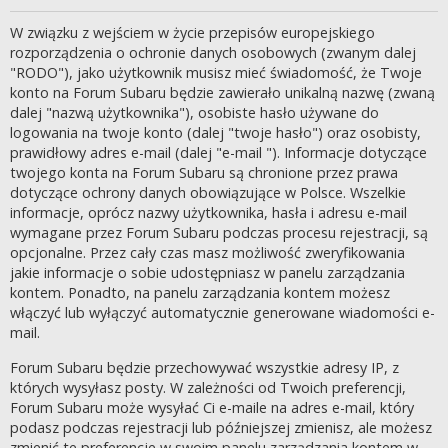
W związku z wejściem w życie przepisów europejskiego
rozporządzenia o ochronie danych osobowych (zwanym dalej
"RODO"), jako użytkownik musisz mieć świadomość, że Twoje
konto na Forum Subaru będzie zawierało unikalną nazwę (zwaną
dalej "nazwą użytkownika"), osobiste hasło używane do
logowania na twoje konto (dalej "twoje hasło") oraz osobisty,
prawidłowy adres e-mail (dalej "e-mail "). Informacje dotyczące
twojego konta na Forum Subaru są chronione przez prawa
dotyczące ochrony danych obowiązujące w Polsce. Wszelkie
informacje, oprócz nazwy użytkownika, hasła i adresu e-mail
wymagane przez Forum Subaru podczas procesu rejestracji, są
opcjonalne. Przez cały czas masz możliwość zweryfikowania
jakie informacje o sobie udostępniasz w panelu zarządzania
kontem. Ponadto, na panelu zarządzania kontem możesz
włączyć lub wyłączyć automatycznie generowane wiadomości e-
mail.
Forum Subaru będzie przechowywać wszystkie adresy IP, z
których wysyłasz posty. W zależności od Twoich preferencji,
Forum Subaru może wysyłać Ci e-maile na adres e-mail, który
podasz podczas rejestracji lub późniejszej zmienisz, ale możesz
zmienić te preferencje w swoim panelu zarządzania kontem w