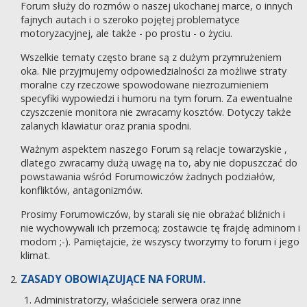
Forum służy do rozmów o naszej ukochanej marce, o innych
fajnych autach i o szeroko pojętej problematyce
motoryzacyjnej, ale także - po prostu - o życiu.
Wszelkie tematy często brane są z dużym przymrużeniem
oka. Nie przyjmujemy odpowiedzialności za możliwe straty
moralne czy rzeczowe spowodowane niezrozumieniem
specyfiki wypowiedzi i humoru na tym forum. Za ewentualne
czyszczenie monitora nie zwracamy kosztów. Dotyczy także
zalanych klawiatur oraz prania spodni.
Ważnym aspektem naszego Forum są relacje towarzyskie ,
dlatego zwracamy dużą uwagę na to, aby nie dopuszczać do
powstawania wśród Forumowiczów żadnych podziałów,
konfliktów, antagonizmów.
Prosimy Forumowiczów, by starali się nie obrażać bliźnich i
nie wychowywali ich przemocą; zostawcie tę frajdę adminom i
modom ;-). Pamiętajcie, że wszyscy tworzymy to forum i jego
klimat.
ZASADY OBOWIĄZUJĄCE NA FORUM.
Administratorzy, właściciele serwera oraz inne