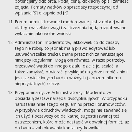
potencjalny odbiorca. Podaj cenę, dokładny opis i zamieść
zdjęcia. Tematy wątków o sprzedaży rozpoczynaj od
wpisania [S] o kupnie od [K]
Forum administrowane i moderowane jest z dobrej woli,
dlatego wszelkie uwagi i zastrzeżenia będą rozpatrywane
wyłącznie jako wolne wnioski.
Administrator i moderatorzy, jakkolwiek co do zasady
tego nie robią, to jednak mają prawo edytować lub
usuwać wszelkie treści uznane przez nich za naruszające
niniejszy Regulamin. Mogą oni również, w razie potrzeby,
przesuwać wątki do innego działu, dzielić je, scalać, a
także zamykać, otwierać, przyklejać na górze i robić z nimi
jeszcze wiele innych bardzo ważnych (z pozoru nikomu
nieprzydatnych) rzeczy.
Przypominamy, że Administratorzy i Moderatorzy
posiadają zestaw narzędzi dyscyplinujących. W przypadku
naruszania niniejszego Regulaminu przez Forumowiczów,
w przypływie odruchów władczych, mogą nie zawahać się
ich użyć. Począwszy od delikatnej sugestii (zwanej też
ostrzeżeniem, które może nastąpić w dowolnej formie), aż
do bana – zablokowania konta użytkownika i