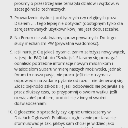
prosimy o przestrzeganie tematyki działów i wątków, w
szczególności technicznych.
Prowadzenie dyskusji politycznych czy religijnych poza
Działem „… tego lepiej nie dotykać” (dostępnym tylko dla
zarejestrowanych użytkowników) nie jest dopuszczalne.
Na Forum nie załatwiamy spraw prywatnych. Do tego
służy mechanizm PW (prywatna wiadomość).
Jeśli nurtuje Cię jakieś pytanie, zanim założysz nowy wątek,
zajrzyj do FAQ lub do "Szukajki". Staramy się pomagać
odnaleźć potrzebne informacje nowym miłośnikom i
właścicielom Subaru w miarę naszych możliwości, jednak
forum to nasza pasja, nie praca. Jeśli nie otrzymasz
odpowiedzi na zadane pytanie od razu – nie denerwuj się.
Złość piękności szkodzi ;-) Jeśli odpowiedź nie pojawiła się
przez dłuższy czas, to przypomnij o swoim wątku. Jeśli
rozwiązałeś problem, podziel się z innymi swoimi
doświadczeniami.
Ogłoszenie o sprzedaży czy kupnie umieszczamy w
Działach Ogłoszeń. Publikując ogłoszenie postaraj się
sformułować je tak, jakbyś sam chciał je widzieć jako