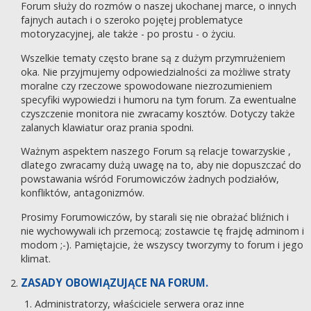
Forum służy do rozmów o naszej ukochanej marce, o innych
fajnych autach i o szeroko pojętej problematyce
motoryzacyjnej, ale także - po prostu - o życiu.
Wszelkie tematy często brane są z dużym przymrużeniem
oka. Nie przyjmujemy odpowiedzialności za możliwe straty
moralne czy rzeczowe spowodowane niezrozumieniem
specyfiki wypowiedzi i humoru na tym forum. Za ewentualne
czyszczenie monitora nie zwracamy kosztów. Dotyczy także
zalanych klawiatur oraz prania spodni.
Ważnym aspektem naszego Forum są relacje towarzyskie ,
dlatego zwracamy dużą uwagę na to, aby nie dopuszczać do
powstawania wśród Forumowiczów żadnych podziałów,
konfliktów, antagonizmów.
Prosimy Forumowiczów, by starali się nie obrażać bliźnich i
nie wychowywali ich przemocą; zostawcie tę frajdę adminom i
modom ;-). Pamiętajcie, że wszyscy tworzymy to forum i jego
klimat.
ZASADY OBOWIĄZUJĄCE NA FORUM.
Administratorzy, właściciele serwera oraz inne