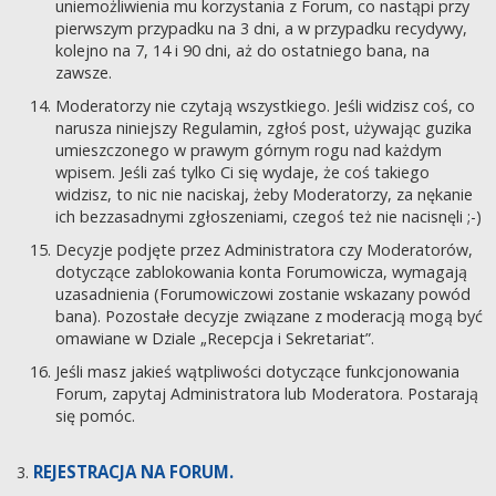
uniemożliwienia mu korzystania z Forum, co nastąpi przy
pierwszym przypadku na 3 dni, a w przypadku recydywy,
kolejno na 7, 14 i 90 dni, aż do ostatniego bana, na
zawsze.
Moderatorzy nie czytają wszystkiego. Jeśli widzisz coś, co
narusza niniejszy Regulamin, zgłoś post, używając guzika
umieszczonego w prawym górnym rogu nad każdym
wpisem. Jeśli zaś tylko Ci się wydaje, że coś takiego
widzisz, to nic nie naciskaj, żeby Moderatorzy, za nękanie
ich bezzasadnymi zgłoszeniami, czegoś też nie nacisnęli ;-)
Decyzje podjęte przez Administratora czy Moderatorów,
dotyczące zablokowania konta Forumowicza, wymagają
uzasadnienia (Forumowiczowi zostanie wskazany powód
bana). Pozostałe decyzje związane z moderacją mogą być
omawiane w Dziale „Recepcja i Sekretariat”.
Jeśli masz jakieś wątpliwości dotyczące funkcjonowania
Forum, zapytaj Administratora lub Moderatora. Postarają
się pomóc.
REJESTRACJA NA FORUM.