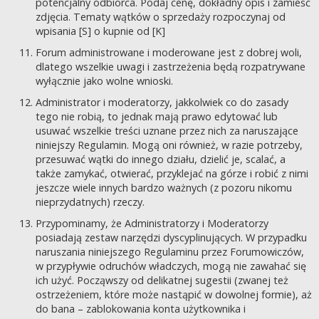
potencjalny odbiorca. Podaj cenę, dokładny opis i zamieść
zdjęcia. Tematy wątków o sprzedaży rozpoczynaj od
wpisania [S] o kupnie od [K]
Forum administrowane i moderowane jest z dobrej woli,
dlatego wszelkie uwagi i zastrzeżenia będą rozpatrywane
wyłącznie jako wolne wnioski.
Administrator i moderatorzy, jakkolwiek co do zasady
tego nie robią, to jednak mają prawo edytować lub
usuwać wszelkie treści uznane przez nich za naruszające
niniejszy Regulamin. Mogą oni również, w razie potrzeby,
przesuwać wątki do innego działu, dzielić je, scalać, a
także zamykać, otwierać, przyklejać na górze i robić z nimi
jeszcze wiele innych bardzo ważnych (z pozoru nikomu
nieprzydatnych) rzeczy.
Przypominamy, że Administratorzy i Moderatorzy
posiadają zestaw narzędzi dyscyplinujących. W przypadku
naruszania niniejszego Regulaminu przez Forumowiczów,
w przypływie odruchów władczych, mogą nie zawahać się
ich użyć. Począwszy od delikatnej sugestii (zwanej też
ostrzeżeniem, które może nastąpić w dowolnej formie), aż
do bana – zablokowania konta użytkownika i