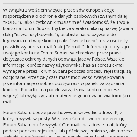
W związku z wejściem w życie przepisów europejskiego
rozporządzenia o ochronie danych osobowych (zwanym dalej
"RODO"), jako użytkownik musisz mieć świadomość, że Twoje
konto na Forum Subaru będzie zawierało unikalną nazwę (zwaną
dalej "nazwą użytkownika"), osobiste hasło używane do
logowania na twoje konto (dalej "twoje hasło") oraz osobisty,
prawidłowy adres e-mail (dalej "e-mail "). Informacje dotyczące
twojego konta na Forum Subaru są chronione przez prawa
dotyczące ochrony danych obowiązujące w Polsce. Wszelkie
informacje, oprócz nazwy użytkownika, hasła i adresu e-mail
wymagane przez Forum Subaru podczas procesu rejestracji, są
opcjonalne. Przez cały czas masz możliwość zweryfikowania
jakie informacje o sobie udostępniasz w panelu zarządzania
kontem. Ponadto, na panelu zarządzania kontem możesz
włączyć lub wyłączyć automatycznie generowane wiadomości e-
mail.
Forum Subaru będzie przechowywać wszystkie adresy IP, z
których wysyłasz posty. W zależności od Twoich preferencji,
Forum Subaru może wysyłać Ci e-maile na adres e-mail, który
podasz podczas rejestracji lub późniejszej zmienisz, ale możesz
zmienić te preferencje w swoim panelu zarządzania kontem w