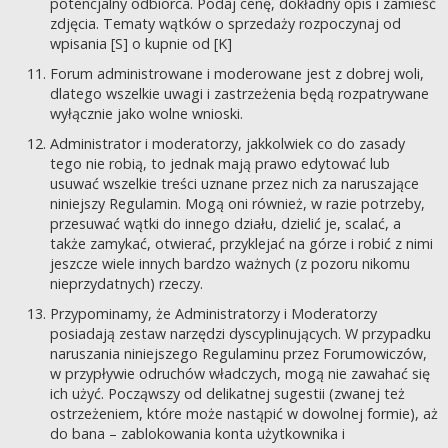
potencjalny odbiorca. Podaj cenę, dokładny opis i zamieść
zdjęcia. Tematy wątków o sprzedaży rozpoczynaj od
wpisania [S] o kupnie od [K]
Forum administrowane i moderowane jest z dobrej woli,
dlatego wszelkie uwagi i zastrzeżenia będą rozpatrywane
wyłącznie jako wolne wnioski.
Administrator i moderatorzy, jakkolwiek co do zasady
tego nie robią, to jednak mają prawo edytować lub
usuwać wszelkie treści uznane przez nich za naruszające
niniejszy Regulamin. Mogą oni również, w razie potrzeby,
przesuwać wątki do innego działu, dzielić je, scalać, a
także zamykać, otwierać, przyklejać na górze i robić z nimi
jeszcze wiele innych bardzo ważnych (z pozoru nikomu
nieprzydatnych) rzeczy.
Przypominamy, że Administratorzy i Moderatorzy
posiadają zestaw narzędzi dyscyplinujących. W przypadku
naruszania niniejszego Regulaminu przez Forumowiczów,
w przypływie odruchów władczych, mogą nie zawahać się
ich użyć. Począwszy od delikatnej sugestii (zwanej też
ostrzeżeniem, które może nastąpić w dowolnej formie), aż
do bana – zablokowania konta użytkownika i