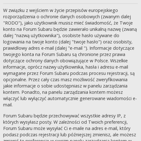
W związku z wejściem w życie przepisów europejskiego
rozporządzenia o ochronie danych osobowych (zwanym dalej
"RODO"), jako użytkownik musisz mieć świadomość, że Twoje
konto na Forum Subaru będzie zawierało unikalną nazwę (zwaną
dalej "nazwą użytkownika"), osobiste hasło używane do
logowania na twoje konto (dalej "twoje hasło") oraz osobisty,
prawidłowy adres e-mail (dalej "e-mail "). Informacje dotyczące
twojego konta na Forum Subaru są chronione przez prawa
dotyczące ochrony danych obowiązujące w Polsce. Wszelkie
informacje, oprócz nazwy użytkownika, hasła i adresu e-mail
wymagane przez Forum Subaru podczas procesu rejestracji, są
opcjonalne. Przez cały czas masz możliwość zweryfikowania
jakie informacje o sobie udostępniasz w panelu zarządzania
kontem. Ponadto, na panelu zarządzania kontem możesz
włączyć lub wyłączyć automatycznie generowane wiadomości e-
mail.
Forum Subaru będzie przechowywać wszystkie adresy IP, z
których wysyłasz posty. W zależności od Twoich preferencji,
Forum Subaru może wysyłać Ci e-maile na adres e-mail, który
podasz podczas rejestracji lub późniejszej zmienisz, ale możesz
zmienić te preferencje w swoim panelu zarządzania kontem w