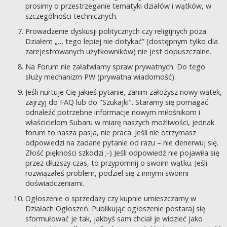
prosimy o przestrzeganie tematyki działów i wątków, w
szczególności technicznych.
Prowadzenie dyskusji politycznych czy religijnych poza
Działem „… tego lepiej nie dotykać” (dostępnym tylko dla
zarejestrowanych użytkowników) nie jest dopuszczalne.
Na Forum nie załatwiamy spraw prywatnych. Do tego
służy mechanizm PW (prywatna wiadomość).
Jeśli nurtuje Cię jakieś pytanie, zanim założysz nowy wątek,
zajrzyj do FAQ lub do "Szukajki". Staramy się pomagać
odnaleźć potrzebne informacje nowym miłośnikom i
właścicielom Subaru w miarę naszych możliwości, jednak
forum to nasza pasja, nie praca. Jeśli nie otrzymasz
odpowiedzi na zadane pytanie od razu – nie denerwuj się.
Złość piękności szkodzi ;-) Jeśli odpowiedź nie pojawiła się
przez dłuższy czas, to przypomnij o swoim wątku. Jeśli
rozwiązałeś problem, podziel się z innymi swoimi
doświadczeniami.
Ogłoszenie o sprzedaży czy kupnie umieszczamy w
Działach Ogłoszeń. Publikując ogłoszenie postaraj się
sformułować je tak, jakbyś sam chciał je widzieć jako