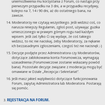
uniemożliwienia mu korzystania z Forum, co nastąpi przy
pierwszym przypadku na 3 dni, a w przypadku recydywy,
kolejno na 7, 14 i 90 dni, aż do ostatniego bana, na
zawsze.
Moderatorzy nie czytają wszystkiego. Jeśli widzisz coś, co
narusza niniejszy Regulamin, zgłoś post, używając guzika
umieszczonego w prawym górnym rogu nad każdym
wpisem. Jeśli zaś tylko Ci się wydaje, że coś takiego
widzisz, to nic nie naciskaj, żeby Moderatorzy, za nękanie
ich bezzasadnymi zgłoszeniami, czegoś też nie nacisnęli ;-)
Decyzje podjęte przez Administratora czy Moderatorów,
dotyczące zablokowania konta Forumowicza, wymagają
uzasadnienia (Forumowiczowi zostanie wskazany powód
bana). Pozostałe decyzje związane z moderacją mogą być
omawiane w Dziale „Recepcja i Sekretariat”.
Jeśli masz jakieś wątpliwości dotyczące funkcjonowania
Forum, zapytaj Administratora lub Moderatora. Postarają
się pomóc.
REJESTRACJA NA FORUM.