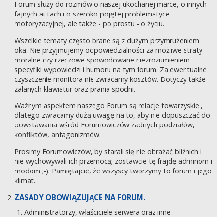
Forum służy do rozmów o naszej ukochanej marce, o innych
fajnych autach i o szeroko pojętej problematyce
motoryzacyjnej, ale także - po prostu - o życiu.
Wszelkie tematy często brane są z dużym przymrużeniem
oka. Nie przyjmujemy odpowiedzialności za możliwe straty
moralne czy rzeczowe spowodowane niezrozumieniem
specyfiki wypowiedzi i humoru na tym forum. Za ewentualne
czyszczenie monitora nie zwracamy kosztów. Dotyczy także
zalanych klawiatur oraz prania spodni.
Ważnym aspektem naszego Forum są relacje towarzyskie ,
dlatego zwracamy dużą uwagę na to, aby nie dopuszczać do
powstawania wśród Forumowiczów żadnych podziałów,
konfliktów, antagonizmów.
Prosimy Forumowiczów, by starali się nie obrażać bliźnich i
nie wychowywali ich przemocą; zostawcie tę frajdę adminom i
modom ;-). Pamiętajcie, że wszyscy tworzymy to forum i jego
klimat.
ZASADY OBOWIĄZUJĄCE NA FORUM.
Administratorzy, właściciele serwera oraz inne