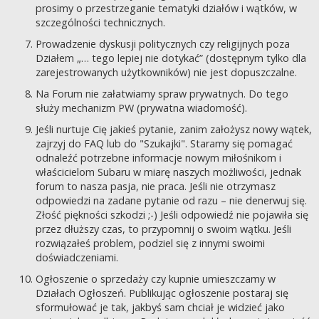
prosimy o przestrzeganie tematyki działów i wątków, w
szczególności technicznych.
Prowadzenie dyskusji politycznych czy religijnych poza
Działem „… tego lepiej nie dotykać” (dostępnym tylko dla
zarejestrowanych użytkowników) nie jest dopuszczalne.
Na Forum nie załatwiamy spraw prywatnych. Do tego
służy mechanizm PW (prywatna wiadomość).
Jeśli nurtuje Cię jakieś pytanie, zanim założysz nowy wątek,
zajrzyj do FAQ lub do "Szukajki". Staramy się pomagać
odnaleźć potrzebne informacje nowym miłośnikom i
właścicielom Subaru w miarę naszych możliwości, jednak
forum to nasza pasja, nie praca. Jeśli nie otrzymasz
odpowiedzi na zadane pytanie od razu – nie denerwuj się.
Złość piękności szkodzi ;-) Jeśli odpowiedź nie pojawiła się
przez dłuższy czas, to przypomnij o swoim wątku. Jeśli
rozwiązałeś problem, podziel się z innymi swoimi
doświadczeniami.
Ogłoszenie o sprzedaży czy kupnie umieszczamy w
Działach Ogłoszeń. Publikując ogłoszenie postaraj się
sformułować je tak, jakbyś sam chciał je widzieć jako