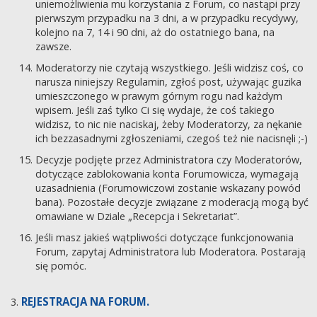
uniemożliwienia mu korzystania z Forum, co nastąpi przy
pierwszym przypadku na 3 dni, a w przypadku recydywy,
kolejno na 7, 14 i 90 dni, aż do ostatniego bana, na
zawsze.
Moderatorzy nie czytają wszystkiego. Jeśli widzisz coś, co
narusza niniejszy Regulamin, zgłoś post, używając guzika
umieszczonego w prawym górnym rogu nad każdym
wpisem. Jeśli zaś tylko Ci się wydaje, że coś takiego
widzisz, to nic nie naciskaj, żeby Moderatorzy, za nękanie
ich bezzasadnymi zgłoszeniami, czegoś też nie nacisnęli ;-)
Decyzje podjęte przez Administratora czy Moderatorów,
dotyczące zablokowania konta Forumowicza, wymagają
uzasadnienia (Forumowiczowi zostanie wskazany powód
bana). Pozostałe decyzje związane z moderacją mogą być
omawiane w Dziale „Recepcja i Sekretariat”.
Jeśli masz jakieś wątpliwości dotyczące funkcjonowania
Forum, zapytaj Administratora lub Moderatora. Postarają
się pomóc.
REJESTRACJA NA FORUM.