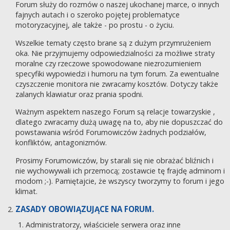
Forum służy do rozmów o naszej ukochanej marce, o innych
fajnych autach i o szeroko pojętej problematyce
motoryzacyjnej, ale także - po prostu - o życiu.
Wszelkie tematy często brane są z dużym przymrużeniem
oka. Nie przyjmujemy odpowiedzialności za możliwe straty
moralne czy rzeczowe spowodowane niezrozumieniem
specyfiki wypowiedzi i humoru na tym forum. Za ewentualne
czyszczenie monitora nie zwracamy kosztów. Dotyczy także
zalanych klawiatur oraz prania spodni.
Ważnym aspektem naszego Forum są relacje towarzyskie ,
dlatego zwracamy dużą uwagę na to, aby nie dopuszczać do
powstawania wśród Forumowiczów żadnych podziałów,
konfliktów, antagonizmów.
Prosimy Forumowiczów, by starali się nie obrażać bliźnich i
nie wychowywali ich przemocą; zostawcie tę frajdę adminom i
modom ;-). Pamiętajcie, że wszyscy tworzymy to forum i jego
klimat.
ZASADY OBOWIĄZUJĄCE NA FORUM.
Administratorzy, właściciele serwera oraz inne