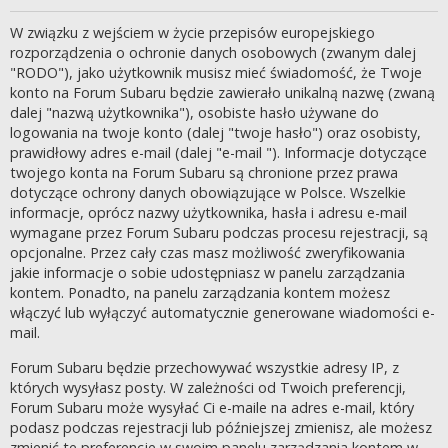
W związku z wejściem w życie przepisów europejskiego
rozporządzenia o ochronie danych osobowych (zwanym dalej
"RODO"), jako użytkownik musisz mieć świadomość, że Twoje
konto na Forum Subaru będzie zawierało unikalną nazwę (zwaną
dalej "nazwą użytkownika"), osobiste hasło używane do
logowania na twoje konto (dalej "twoje hasło") oraz osobisty,
prawidłowy adres e-mail (dalej "e-mail "). Informacje dotyczące
twojego konta na Forum Subaru są chronione przez prawa
dotyczące ochrony danych obowiązujące w Polsce. Wszelkie
informacje, oprócz nazwy użytkownika, hasła i adresu e-mail
wymagane przez Forum Subaru podczas procesu rejestracji, są
opcjonalne. Przez cały czas masz możliwość zweryfikowania
jakie informacje o sobie udostępniasz w panelu zarządzania
kontem. Ponadto, na panelu zarządzania kontem możesz
włączyć lub wyłączyć automatycznie generowane wiadomości e-
mail.
Forum Subaru będzie przechowywać wszystkie adresy IP, z
których wysyłasz posty. W zależności od Twoich preferencji,
Forum Subaru może wysyłać Ci e-maile na adres e-mail, który
podasz podczas rejestracji lub późniejszej zmienisz, ale możesz
zmienić te preferencje w swoim panelu zarządzania kontem w