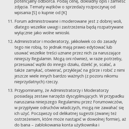
potencjalny odbiorca. Podaj cenę, dokładny opis i zamieść
zdjęcia. Tematy wątków o sprzedaży rozpoczynaj od
wpisania [S] o kupnie od [K]
Forum administrowane i moderowane jest z dobrej woli,
dlatego wszelkie uwagi i zastrzeżenia będą rozpatrywane
wyłącznie jako wolne wnioski.
Administrator i moderatorzy, jakkolwiek co do zasady
tego nie robią, to jednak mają prawo edytować lub
usuwać wszelkie treści uznane przez nich za naruszające
niniejszy Regulamin. Mogą oni również, w razie potrzeby,
przesuwać wątki do innego działu, dzielić je, scalać, a
także zamykać, otwierać, przyklejać na górze i robić z nimi
jeszcze wiele innych bardzo ważnych (z pozoru nikomu
nieprzydatnych) rzeczy.
Przypominamy, że Administratorzy i Moderatorzy
posiadają zestaw narzędzi dyscyplinujących. W przypadku
naruszania niniejszego Regulaminu przez Forumowiczów,
w przypływie odruchów władczych, mogą nie zawahać się
ich użyć. Począwszy od delikatnej sugestii (zwanej też
ostrzeżeniem, które może nastąpić w dowolnej formie), aż
do bana – zablokowania konta użytkownika i