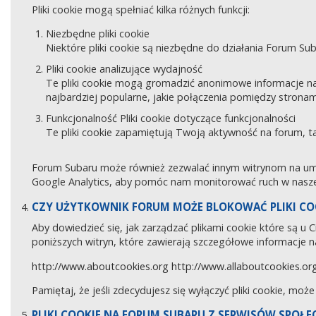
Pliki cookie mogą spełniać kilka różnych funkcji:
Niezbędne pliki cookie
Niektóre pliki cookie są niezbędne do działania Forum Sub
Pliki cookie analizujące wydajność
Te pliki cookie mogą gromadzić anonimowe informacje na
najbardziej popularne, jakie połączenia pomiędzy stronam
Funkcjonalność Pliki cookie dotyczące funkcjonalności
Te pliki cookie zapamiętują Twoją aktywność na forum, 
Forum Subaru może również zezwalać innym witrynom na umies
Google Analytics, aby pomóc nam monitorować ruch w naszej
CZY UŻYTKOWNIK FORUM MOŻE BLOKOWAĆ PLIKI CO
Aby dowiedzieć się, jak zarządzać plikami cookie które są u
poniższych witryn, które zawierają szczegółowe informacje na
http://www.aboutcookies.org
http://www.allaboutcookies.or
Pamiętaj, że jeśli zdecydujesz się wyłączyć pliki cookie, moż
PLIKI COOKIE NA FORUM SUBARU Z SERWISÓW SPOŁ