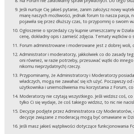
Na Forum nie załatwiamy spraw prywatnych. Do tego sł
Jeśli nurtuje Cię jakieś pytanie, zanim założysz nowy wą
miarę naszych możliwości, jednak forum to nasza pasja, nie
pojawiła się przez dłuższy czas, to przypomnij o swoim wą
Ogłoszenie o sprzedaży czy kupnie umieszczamy w Działach
cenę, dokładny opis i zamieść zdjęcia. Tematy wątków o s
Forum administrowane i moderowane jest z dobrej woli, d
Administrator i moderatorzy, jakkolwiek co do zasady teg
oni również, w razie potrzeby, przesuwać wątki do innego d
nikomu nieprzydatnych) rzeczy.
Przypominamy, że Administratorzy i Moderatorzy posiada
władczych, mogą nie zawahać się ich użyć. Począwszy od 
użytkownika i uniemożliwienia mu korzystania z Forum, co
Moderatorzy nie czytają wszystkiego. Jeśli widzisz coś,
tylko Ci się wydaje, że coś takiego widzisz, to nic nie nac
Decyzje podjęte przez Administratora czy Moderatorów,
decyzje związane z moderacją mogą być omawiane w Dziale
Jeśli masz jakieś wątpliwości dotyczące funkcjonowania F