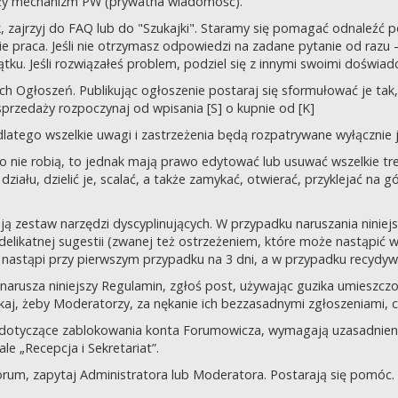
uży mechanizm PW (prywatna wiadomość).
tek, zajrzyj do FAQ lub do "Szukajki". Staramy się pomagać odnaleź
 praca. Jeśli nie otrzymasz odpowiedzi na zadane pytanie od razu – n
tku. Jeśli rozwiązałeś problem, podziel się z innymi swoimi doświad
 Ogłoszeń. Publikując ogłoszenie postaraj się sformułować je tak, 
przedaży rozpoczynaj od wpisania [S] o kupnie od [K]
latego wszelkie uwagi i zastrzeżenia będą rozpatrywane wyłącznie j
o nie robią, to jednak mają prawo edytować lub usuwać wszelkie tre
ziału, dzielić je, scalać, a także zamykać, otwierać, przyklejać na g
ją zestaw narzędzi dyscyplinujących. W przypadku naruszania nini
delikatnej sugestii (zwanej też ostrzeżeniem, które może nastąpić 
 nastąpi przy pierwszym przypadku na 3 dni, a w przypadku recydywy,
 co narusza niniejszy Regulamin, zgłoś post, używając guzika umies
iskaj, żeby Moderatorzy, za nękanie ich bezzasadnymi zgłoszeniami, cz
 dotyczące zablokowania konta Forumowicza, wymagają uzasadnien
 „Recepcja i Sekretariat”.
orum, zapytaj Administratora lub Moderatora. Postarają się pomóc.