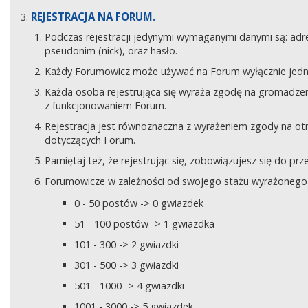
REJESTRACJA NA FORUM.
Podczas rejestracji jedynymi wymaganymi danymi są: adre
pseudonim (nick), oraz hasło.
Każdy Forumowicz może używać na Forum wyłącznie jedne
Każda osoba rejestrująca się wyraża zgodę na gromadzeni
z funkcjonowaniem Forum.
Rejestracja jest równoznaczna z wyrażeniem zgody na o
dotyczących Forum.
Pamiętaj też, że rejestrując się, zobowiązujesz się do pr
Forumowicze w zależności od swojego stażu wyrażonego w
0 - 50 postów -> 0 gwiazdek
51 - 100 postów -> 1 gwiazdka
101 - 300 -> 2 gwiazdki
301 - 500 -> 3 gwiazdki
501 - 1000 -> 4 gwiazdki
1001 - 3000 -> 5 gwiazdek