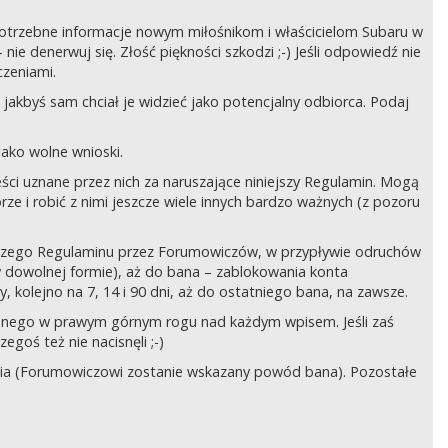
ć potrzebne informacje nowym miłośnikom i właścicielom Subaru w
ie denerwuj się. Złość piękności szkodzi ;-) Jeśli odpowiedź nie
czeniami.
jakbyś sam chciał je widzieć jako potencjalny odbiorca. Podaj
ako wolne wnioski.
ści uznane przez nich za naruszające niniejszy Regulamin. Mogą
órze i robić z nimi jeszcze wiele innych bardzo ważnych (z pozoru
ejszego Regulaminu przez Forumowiczów, w przypływie odruchów
w dowolnej formie), aż do bana – zablokowania konta
 kolejno na 7, 14 i 90 dni, aż do ostatniego bana, na zawsze.
zczonego w prawym górnym rogu nad każdym wpisem. Jeśli zaś
egoś też nie nacisnęli ;-)
ia (Forumowiczowi zostanie wskazany powód bana). Pozostałe