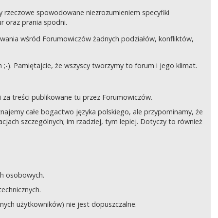
czy rzeczowe spowodowane niezrozumieniem specyfiki
 oraz prania spodni.
awania wśród Forumowiczów żadnych podziałów, konfliktów,
;-). Pamiętajcie, że wszyscy tworzymy to forum i jego klimat.
 za treści publikowane tu przez Forumowiczów.
 Uznajemy całe bogactwo języka polskiego, ale przypominamy, że
cjach szczególnych; im rzadziej, tym lepiej. Dotyczy to również
ych osobowych.
technicznych.
anych użytkowników) nie jest dopuszczalne.