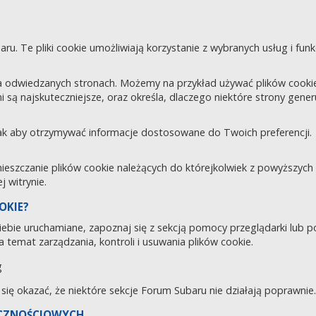
aru. Te pliki cookie umożliwiają korzystanie z wybranych usług i fu
 odwiedzanych stronach. Możemy na przykład używać plików cookie d
i są najskuteczniejsze, oraz określa, dlaczego niektóre strony gene
tak aby otrzymywać informacje dostosowane do Twoich preferencji.
zczanie plików cookie należących do którejkolwiek z powyższych ka
 witrynie.
OKIE?
 Ciebie uruchamiane, zapoznaj się z sekcją pomocy przeglądarki lub 
 temat zarządzania, kontroli i usuwania plików cookie.
g
e się okazać, że niektóre sekcje Forum Subaru nie działają poprawnie.
ECZNOŚCIOWYCH