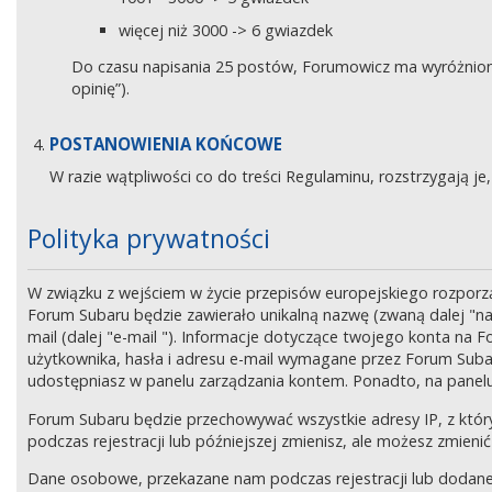
więcej niż 3000 -> 6 gwiazdek
Do czasu napisania 25 postów, Forumowicz ma wyróżniony 
opinię”).
POSTANOWIENIA KOŃCOWE
W razie wątpliwości co do treści Regulaminu, rozstrzygają 
Polityka prywatności
W związku z wejściem w życie przepisów europejskiego rozpor
Forum Subaru będzie zawierało unikalną nazwę (zwaną dalej "na
mail (dalej "e-mail "). Informacje dotyczące twojego konta na
użytkownika, hasła i adresu e-mail wymagane przez Forum Subaru
udostępniasz w panelu zarządzania kontem. Ponadto, na panel
Forum Subaru będzie przechowywać wszystkie adresy IP, z który
podczas rejestracji lub późniejszej zmienisz, ale możesz zmi
Dane osobowe, przekazane nam podczas rejestracji lub dodane