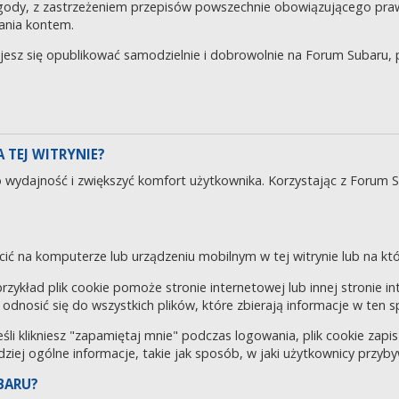
gody, z zastrzeżeniem przepisów powszechnie obowiązującego pra
ania kontem.
ujesz się opublikować samodzielnie i dobrowolnie na Forum Subaru
 TEJ WITRYNIE?
o wydajność i zwiększyć komfort użytkownika. Korzystając z Forum 
cić na komputerze lub urządzeniu mobilnym w tej witrynie lub na któr
 przykład plik cookie pomoże stronie internetowej lub innej stronie 
odnosić się do wszystkich plików, które zbierają informacje w ten 
eśli klikniesz "zapamiętaj mnie" podczas logowania, plik cookie za
rdziej ogólne informacje, takie jak sposób, w jaki użytkownicy przyby
BARU?