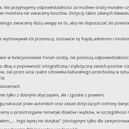
a. Nie przyjmujemy odpowiedzialności za możliwe straty moralne 
e monitora nie zwracamy kosztów. Dotyczy także zalanych klawiatur
dlatego zwracamy dużą uwagę na to, aby nie dopuszczać do powst
nie wychowywali ich przemocą; zostawcie tę frajdę adminom i modom 
owane w funkcjonowanie Forum osoby, nie ponoszą odpowiedzialności
tego dbaj o poprawność ortograficzną i stylistyczną swoich postów.
, zaś przez usta i palce człowieka kulturalnego przechodzą w sytua
ią.
yskutantach.
ie tylko z dobrymi obyczajami, ale i zgodne z prawem.
mogą naruszać praw autorskich oraz zasad dotyczących ochrony dan
rosimy o przestrzeganie tematyki działów i wątków, w szczególności 
ziałem „… tego lepiej nie dotykać” (dostępnym tylko dla zarejestrow