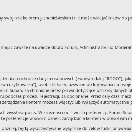
swój nick kolorem jasnoniebieskim i nie może wklejać linków do po
je, mając zawsze na uwadze dobro Forum, Administrator lub Moderat
ządzenia o ochronie danych osobowych (zwanym dalej "RODO"), jak
zwą użytkownika"), osobiste hasło używane do logowania na twoje k
 Forum Subaru są chronione przez prawa dotyczące ochrony danych o
 podczas procesu rejestracji, są opcjonalne. Przez cały czas masz
u zarządzania kontem możesz włączyć lub wyłączyć automatycznie 
ch wysyłasz posty. W zależności od Twoich preferencji, Forum Suba
enić te preferencje w swoim panelu zarządzania kontem w dowolnym 
 później, będą wykorzystywane wyłącznie do celów funkcjonowania