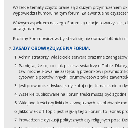
Wszelkie tematy często brane są z dużym przymrużeniem ok
wypowiedzi i humoru na tym forum. Za ewentualne czyszczeni
Ważnym aspektem naszego Forum są relacje towarzyskie , 
antagonizmów.
Prosimy Forumowiczów, by starali się nie obrażać bliźnich i 
ZASADY OBOWIĄZUJĄCE NA FORUM.
Administratorzy, właściciele serwera oraz inne zaangaż
Pamiętaj, że to, co i jak piszesz, świadczy o Tobie. Dla
tzw. mocne słowa nie zastępują przecinków i przymiotników
cytowania postów innych Forumowiczów z taką zawartośc
Jeśli prowadzisz dyskusję, dyskutuj o jej temacie, nie o d
Wszelkie publikowane na Forum treści muszą być zgodne n
Wklejane treści czy linki do zewnętrznych zasobów nie 
Jakkolwiek off-topic jest regułą tego Forum, to jednak p
Prowadzenie dyskusji politycznych czy religijnych poza D