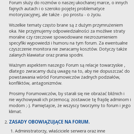
Forum służy do rozmów o naszej ukochanej marce, o innych
fajnych autach i o szeroko pojętej problematyce
motoryzacyjnej, ale także - po prostu - o życiu.
Wszelkie tematy często brane są z dużym przymrużeniem
oka. Nie przyjmujemy odpowiedzialności za możliwe straty
moralne czy rzeczowe spowodowane niezrozumieniem
specyfiki wypowiedzi i humoru na tym forum. Za ewentualne
czyszczenie monitora nie zwracamy kosztów. Dotyczy także
zalanych klawiatur oraz prania spodni.
Ważnym aspektem naszego Forum są relacje towarzyskie ,
dlatego zwracamy dużą uwagę na to, aby nie dopuszczać do
powstawania wśród Forumowiczów żadnych podziałów,
konfliktów, antagonizmów.
Prosimy Forumowiczów, by starali się nie obrażać bliźnich i
nie wychowywali ich przemocą; zostawcie tę frajdę adminom i
modom ;-). Pamiętajcie, że wszyscy tworzymy to forum i jego
klimat.
ZASADY OBOWIĄZUJĄCE NA FORUM.
Administratorzy, właściciele serwera oraz inne