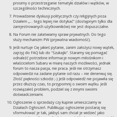
prosimy o przestrzeganie tematyki działów i wątków, w
szczególności technicznych.
Prowadzenie dyskusji politycznych czy religijnych poza
Działem „… tego lepiej nie dotykać” (dostępnym tylko dla
zarejestrowanych użytkowników) nie jest dopuszczalne.
Na Forum nie załatwiamy spraw prywatnych. Do tego
służy mechanizm PW (prywatna wiadomość).
Jeśli nurtuje Cię jakieś pytanie, zanim założysz nowy wątek,
zajrzyj do FAQ lub do "Szukajki". Staramy się pomagać
odnaleźć potrzebne informacje nowym miłośnikom i
właścicielom Subaru w miarę naszych możliwości, jednak
forum to nasza pasja, nie praca. Jeśli nie otrzymasz
odpowiedzi na zadane pytanie od razu – nie denerwuj się.
Złość piękności szkodzi ;-) Jeśli odpowiedź nie pojawiła się
przez dłuższy czas, to przypomnij o swoim wątku. Jeśli
rozwiązałeś problem, podziel się z innymi swoimi
doświadczeniami.
Ogłoszenie o sprzedaży czy kupnie umieszczamy w
Działach Ogłoszeń. Publikując ogłoszenie postaraj się
sformułować je tak, jakbyś sam chciał je widzieć jako