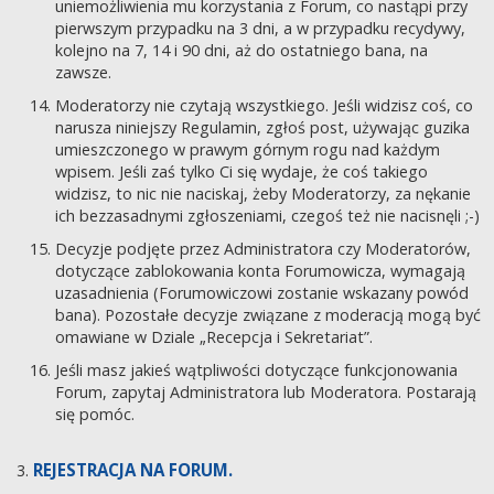
uniemożliwienia mu korzystania z Forum, co nastąpi przy
pierwszym przypadku na 3 dni, a w przypadku recydywy,
kolejno na 7, 14 i 90 dni, aż do ostatniego bana, na
zawsze.
Moderatorzy nie czytają wszystkiego. Jeśli widzisz coś, co
narusza niniejszy Regulamin, zgłoś post, używając guzika
umieszczonego w prawym górnym rogu nad każdym
wpisem. Jeśli zaś tylko Ci się wydaje, że coś takiego
widzisz, to nic nie naciskaj, żeby Moderatorzy, za nękanie
ich bezzasadnymi zgłoszeniami, czegoś też nie nacisnęli ;-)
Decyzje podjęte przez Administratora czy Moderatorów,
dotyczące zablokowania konta Forumowicza, wymagają
uzasadnienia (Forumowiczowi zostanie wskazany powód
bana). Pozostałe decyzje związane z moderacją mogą być
omawiane w Dziale „Recepcja i Sekretariat”.
Jeśli masz jakieś wątpliwości dotyczące funkcjonowania
Forum, zapytaj Administratora lub Moderatora. Postarają
się pomóc.
REJESTRACJA NA FORUM.