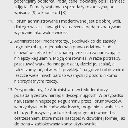
potencjalny odbiorca. Podaj cenę, dokładny opis i zamieść
zdjęcia. Tematy wątków o sprzedaży rozpoczynaj od
wpisania [S] o kupnie od [K]
Forum administrowane i moderowane jest z dobrej woli,
dlatego wszelkie uwagi i zastrzeżenia będą rozpatrywane
wyłącznie jako wolne wnioski.
Administrator i moderatorzy, jakkolwiek co do zasady
tego nie robią, to jednak mają prawo edytować lub
usuwać wszelkie treści uznane przez nich za naruszające
niniejszy Regulamin. Mogą oni również, w razie potrzeby,
przesuwać wątki do innego działu, dzielić je, scalać, a
także zamykać, otwierać, przyklejać na górze i robić z nimi
jeszcze wiele innych bardzo ważnych (z pozoru nikomu
nieprzydatnych) rzeczy.
Przypominamy, że Administratorzy i Moderatorzy
posiadają zestaw narzędzi dyscyplinujących. W przypadku
naruszania niniejszego Regulaminu przez Forumowiczów,
w przypływie odruchów władczych, mogą nie zawahać się
ich użyć. Począwszy od delikatnej sugestii (zwanej też
ostrzeżeniem, które może nastąpić w dowolnej formie), aż
do bana – zablokowania konta użytkownika i