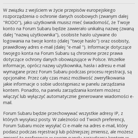
W związku z wejściem w życie przepisów europejskiego
rozporządzenia o ochronie danych osobowych (zwanym dalej
"RODO"), jako użytkownik musisz mieć świadomość, że Twoje
konto na Forum Subaru będzie zawierało unikalną nazwę (zwaną
dalej "nazwą użytkownika"), osobiste hasło używane do
logowania na twoje konto (dalej "twoje hasło") oraz osobisty,
prawidłowy adres e-mail (dalej "e-mail "). Informacje dotyczące
twojego konta na Forum Subaru są chronione przez prawa
dotyczące ochrony danych obowiązujące w Polsce. Wszelkie
informacje, oprócz nazwy użytkownika, hasła i adresu e-mail
wymagane przez Forum Subaru podczas procesu rejestracji, są
opcjonalne. Przez cały czas masz możliwość zweryfikowania
jakie informacje o sobie udostępniasz w panelu zarządzania
kontem. Ponadto, na panelu zarządzania kontem możesz
włączyć lub wyłączyć automatycznie generowane wiadomości e-
mail.
Forum Subaru będzie przechowywać wszystkie adresy IP, z
których wysyłasz posty. W zależności od Twoich preferencji,
Forum Subaru może wysyłać Ci e-maile na adres e-mail, który
podasz podczas rejestracji lub późniejszej zmienisz, ale możesz
zmienić te preferencje w swoim panelu zarządzania kontem w