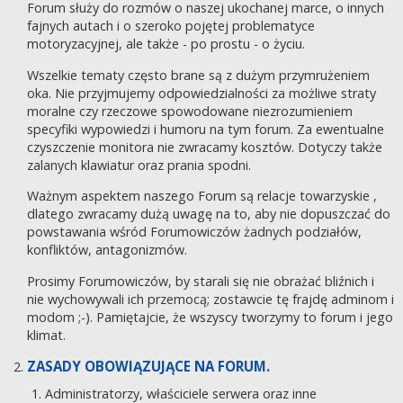
Forum służy do rozmów o naszej ukochanej marce, o innych
fajnych autach i o szeroko pojętej problematyce
motoryzacyjnej, ale także - po prostu - o życiu.
Wszelkie tematy często brane są z dużym przymrużeniem
oka. Nie przyjmujemy odpowiedzialności za możliwe straty
moralne czy rzeczowe spowodowane niezrozumieniem
specyfiki wypowiedzi i humoru na tym forum. Za ewentualne
czyszczenie monitora nie zwracamy kosztów. Dotyczy także
zalanych klawiatur oraz prania spodni.
Ważnym aspektem naszego Forum są relacje towarzyskie ,
dlatego zwracamy dużą uwagę na to, aby nie dopuszczać do
powstawania wśród Forumowiczów żadnych podziałów,
konfliktów, antagonizmów.
Prosimy Forumowiczów, by starali się nie obrażać bliźnich i
nie wychowywali ich przemocą; zostawcie tę frajdę adminom i
modom ;-). Pamiętajcie, że wszyscy tworzymy to forum i jego
klimat.
ZASADY OBOWIĄZUJĄCE NA FORUM.
Administratorzy, właściciele serwera oraz inne