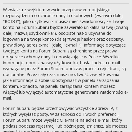
W związku z wejściem w życie przepisów europejskiego
rozporządzenia o ochronie danych osobowych (zwanym dalej
"RODO"), jako użytkownik musisz mieć świadomość, że Twoje
konto na Forum Subaru będzie zawierało unikalną nazwę (zwaną
dalej "nazwą użytkownika"), osobiste hasło używane do
logowania na twoje konto (dalej "twoje hasło") oraz osobisty,
prawidłowy adres e-mail (dalej "e-mail "). Informacje dotyczące
twojego konta na Forum Subaru są chronione przez prawa
dotyczące ochrony danych obowiązujące w Polsce. Wszelkie
informacje, oprócz nazwy użytkownika, hasła i adresu e-mail
wymagane przez Forum Subaru podczas procesu rejestracji, są
opcjonalne. Przez cały czas masz możliwość zweryfikowania
jakie informacje o sobie udostępniasz w panelu zarządzania
kontem. Ponadto, na panelu zarządzania kontem możesz
włączyć lub wyłączyć automatycznie generowane wiadomości e-
mail.
Forum Subaru będzie przechowywać wszystkie adresy IP, z
których wysyłasz posty. W zależności od Twoich preferencji,
Forum Subaru może wysyłać Ci e-maile na adres e-mail, który
podasz podczas rejestracji lub późniejszej zmienisz, ale możesz
zmienić te preferencje w swoim panelu zarządzania kontem w