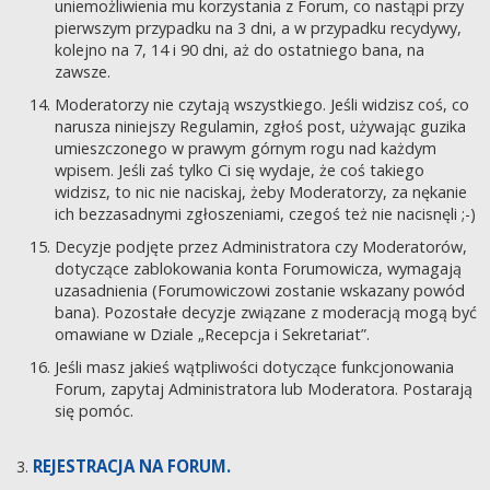
uniemożliwienia mu korzystania z Forum, co nastąpi przy
pierwszym przypadku na 3 dni, a w przypadku recydywy,
kolejno na 7, 14 i 90 dni, aż do ostatniego bana, na
zawsze.
Moderatorzy nie czytają wszystkiego. Jeśli widzisz coś, co
narusza niniejszy Regulamin, zgłoś post, używając guzika
umieszczonego w prawym górnym rogu nad każdym
wpisem. Jeśli zaś tylko Ci się wydaje, że coś takiego
widzisz, to nic nie naciskaj, żeby Moderatorzy, za nękanie
ich bezzasadnymi zgłoszeniami, czegoś też nie nacisnęli ;-)
Decyzje podjęte przez Administratora czy Moderatorów,
dotyczące zablokowania konta Forumowicza, wymagają
uzasadnienia (Forumowiczowi zostanie wskazany powód
bana). Pozostałe decyzje związane z moderacją mogą być
omawiane w Dziale „Recepcja i Sekretariat”.
Jeśli masz jakieś wątpliwości dotyczące funkcjonowania
Forum, zapytaj Administratora lub Moderatora. Postarają
się pomóc.
REJESTRACJA NA FORUM.