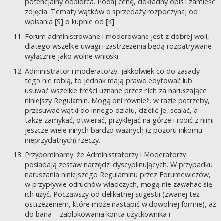
potencjalny odbiorca. Podaj cenę, dokładny opis i zamieść
zdjęcia. Tematy wątków o sprzedaży rozpoczynaj od
wpisania [S] o kupnie od [K]
Forum administrowane i moderowane jest z dobrej woli,
dlatego wszelkie uwagi i zastrzeżenia będą rozpatrywane
wyłącznie jako wolne wnioski.
Administrator i moderatorzy, jakkolwiek co do zasady
tego nie robią, to jednak mają prawo edytować lub
usuwać wszelkie treści uznane przez nich za naruszające
niniejszy Regulamin. Mogą oni również, w razie potrzeby,
przesuwać wątki do innego działu, dzielić je, scalać, a
także zamykać, otwierać, przyklejać na górze i robić z nimi
jeszcze wiele innych bardzo ważnych (z pozoru nikomu
nieprzydatnych) rzeczy.
Przypominamy, że Administratorzy i Moderatorzy
posiadają zestaw narzędzi dyscyplinujących. W przypadku
naruszania niniejszego Regulaminu przez Forumowiczów,
w przypływie odruchów władczych, mogą nie zawahać się
ich użyć. Począwszy od delikatnej sugestii (zwanej też
ostrzeżeniem, które może nastąpić w dowolnej formie), aż
do bana – zablokowania konta użytkownika i