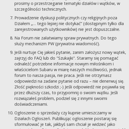
prosimy o przestrzeganie tematyki działów i wątków, w
szczególności technicznych.
Prowadzenie dyskusji politycznych czy religijnych poza
Działem „… tego lepiej nie dotykać” (dostępnym tylko dla
zarejestrowanych użytkowników) nie jest dopuszczalne.
Na Forum nie załatwiamy spraw prywatnych. Do tego
służy mechanizm PW (prywatna wiadomość).
Jeśli nurtuje Cię jakieś pytanie, zanim założysz nowy wątek,
zajrzyj do FAQ lub do "Szukajki". Staramy się pomagać
odnaleźć potrzebne informacje nowym miłośnikom i
właścicielom Subaru w miarę naszych możliwości, jednak
forum to nasza pasja, nie praca. Jeśli nie otrzymasz
odpowiedzi na zadane pytanie od razu – nie denerwuj się.
Złość piękności szkodzi ;-) Jeśli odpowiedź nie pojawiła się
przez dłuższy czas, to przypomnij o swoim wątku. Jeśli
rozwiązałeś problem, podziel się z innymi swoimi
doświadczeniami.
Ogłoszenie o sprzedaży czy kupnie umieszczamy w
Działach Ogłoszeń. Publikując ogłoszenie postaraj się
sformułować je tak, jakbyś sam chciał je widzieć jako