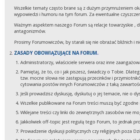
Wszelkie tematy często brane są z dużym przymrużeniem ok
wypowiedzi i humoru na tym forum. Za ewentualne czyszczeni
Ważnym aspektem naszego Forum są relacje towarzyskie , 
antagonizmów.
Prosimy Forumowiczów, by starali się nie obrażać bliźnich i 
ZASADY OBOWIĄZUJĄCE NA FORUM.
Administratorzy, właściciele serwera oraz inne zaangaż
Pamiętaj, że to, co i jak piszesz, świadczy o Tobie. Dla
tzw. mocne słowa nie zastępują przecinków i przymiotników
cytowania postów innych Forumowiczów z taką zawartośc
Jeśli prowadzisz dyskusję, dyskutuj o jej temacie, nie o d
Wszelkie publikowane na Forum treści muszą być zgodne n
Wklejane treści czy linki do zewnętrznych zasobów nie 
Jakkolwiek off-topic jest regułą tego Forum, to jednak p
Prowadzenie dyskusji politycznych czy religijnych poza D