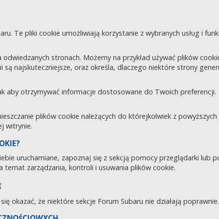
aru. Te pliki cookie umożliwiają korzystanie z wybranych usług i fu
 odwiedzanych stronach. Możemy na przykład używać plików cookie d
i są najskuteczniejsze, oraz określa, dlaczego niektóre strony gene
tak aby otrzymywać informacje dostosowane do Twoich preferencji.
zczanie plików cookie należących do którejkolwiek z powyższych ka
 witrynie.
OKIE?
 Ciebie uruchamiane, zapoznaj się z sekcją pomocy przeglądarki lub 
 temat zarządzania, kontroli i usuwania plików cookie.
g
e się okazać, że niektóre sekcje Forum Subaru nie działają poprawnie.
ECZNOŚCIOWYCH