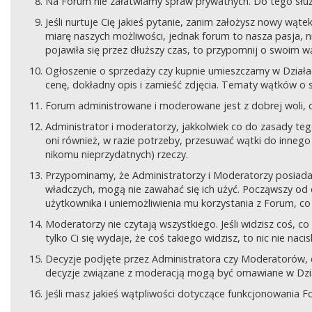
Na Forum nie załatwiamy spraw prywatnych. Do tego sł
Jeśli nurtuje Cię jakieś pytanie, zanim założysz nowy wą
miarę naszych możliwości, jednak forum to nasza pasja, nie
pojawiła się przez dłuższy czas, to przypomnij o swoim wą
Ogłoszenie o sprzedaży czy kupnie umieszczamy w Działach
cenę, dokładny opis i zamieść zdjęcia. Tematy wątków o s
Forum administrowane i moderowane jest z dobrej woli, d
Administrator i moderatorzy, jakkolwiek co do zasady teg
oni również, w razie potrzeby, przesuwać wątki do innego d
nikomu nieprzydatnych) rzeczy.
Przypominamy, że Administratorzy i Moderatorzy posiada
władczych, mogą nie zawahać się ich użyć. Począwszy od 
użytkownika i uniemożliwienia mu korzystania z Forum, co
Moderatorzy nie czytają wszystkiego. Jeśli widzisz coś,
tylko Ci się wydaje, że coś takiego widzisz, to nic nie nac
Decyzje podjęte przez Administratora czy Moderatorów,
decyzje związane z moderacją mogą być omawiane w Dziale
Jeśli masz jakieś wątpliwości dotyczące funkcjonowania F