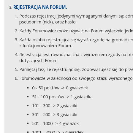
REJESTRACJA NA FORUM.
Podczas rejestracji jedynymi wymaganymi danymi są: adre
pseudonim (nick), oraz hasło.
Każdy Forumowicz może używać na Forum wyłącznie jedne
Każda osoba rejestrująca się wyraża zgodę na gromadzeni
z funkcjonowaniem Forum.
Rejestracja jest równoznaczna z wyrażeniem zgody na o
dotyczących Forum.
Pamiętaj też, że rejestrując się, zobowiązujesz się do pr
Forumowicze w zależności od swojego stażu wyrażonego w
0 - 50 postów -> 0 gwiazdek
51 - 100 postów -> 1 gwiazdka
101 - 300 -> 2 gwiazdki
301 - 500 -> 3 gwiazdki
501 - 1000 -> 4 gwiazdki
1001 - 3000 -> 5 gwiazdek