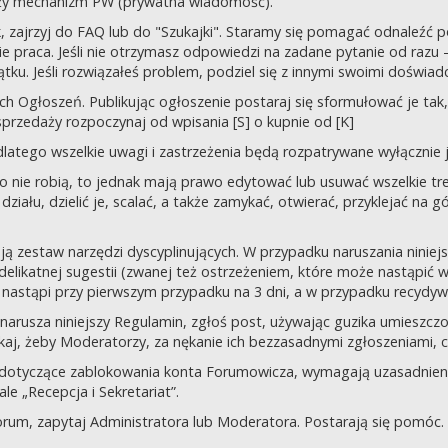
uży mechanizm PW (prywatna wiadomość).
tek, zajrzyj do FAQ lub do "Szukajki". Staramy się pomagać odnaleź
 praca. Jeśli nie otrzymasz odpowiedzi na zadane pytanie od razu – n
tku. Jeśli rozwiązałeś problem, podziel się z innymi swoimi doświad
 Ogłoszeń. Publikując ogłoszenie postaraj się sformułować je tak, 
przedaży rozpoczynaj od wpisania [S] o kupnie od [K]
latego wszelkie uwagi i zastrzeżenia będą rozpatrywane wyłącznie j
o nie robią, to jednak mają prawo edytować lub usuwać wszelkie tre
ziału, dzielić je, scalać, a także zamykać, otwierać, przyklejać na g
ją zestaw narzędzi dyscyplinujących. W przypadku naruszania nini
delikatnej sugestii (zwanej też ostrzeżeniem, które może nastąpić 
 nastąpi przy pierwszym przypadku na 3 dni, a w przypadku recydywy,
 co narusza niniejszy Regulamin, zgłoś post, używając guzika umies
iskaj, żeby Moderatorzy, za nękanie ich bezzasadnymi zgłoszeniami, cz
 dotyczące zablokowania konta Forumowicza, wymagają uzasadnien
 „Recepcja i Sekretariat”.
orum, zapytaj Administratora lub Moderatora. Postarają się pomóc.