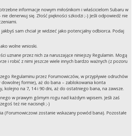
ć potrzebne informacje nowym miłośnikom i właścicielom Subaru w
ie denerwuj się. Złość piękności szkodzi ;-) Jeśli odpowiedź nie
czeniami.
jakbyś sam chciał je widzieć jako potencjalny odbiorca. Podaj
ako wolne wnioski.
ści uznane przez nich za naruszające niniejszy Regulamin. Mogą
órze i robić z nimi jeszcze wiele innych bardzo ważnych (z pozoru
ejszego Regulaminu przez Forumowiczów, w przypływie odruchów
w dowolnej formie), aż do bana – zablokowania konta
 kolejno na 7, 14 i 90 dni, aż do ostatniego bana, na zawsze.
zczonego w prawym górnym rogu nad każdym wpisem. Jeśli zaś
egoś też nie nacisnęli ;-)
ia (Forumowiczowi zostanie wskazany powód bana). Pozostałe