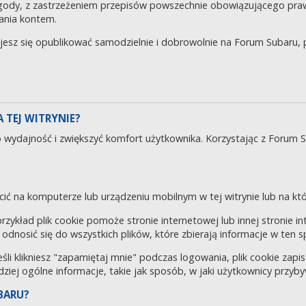
gody, z zastrzeżeniem przepisów powszechnie obowiązującego pra
ania kontem.
ujesz się opublikować samodzielnie i dobrowolnie na Forum Subaru
 TEJ WITRYNIE?
o wydajność i zwiększyć komfort użytkownika. Korzystając z Forum 
cić na komputerze lub urządzeniu mobilnym w tej witrynie lub na któr
 przykład plik cookie pomoże stronie internetowej lub innej stronie 
odnosić się do wszystkich plików, które zbierają informacje w ten 
eśli klikniesz "zapamiętaj mnie" podczas logowania, plik cookie za
rdziej ogólne informacje, takie jak sposób, w jaki użytkownicy przyby
BARU?