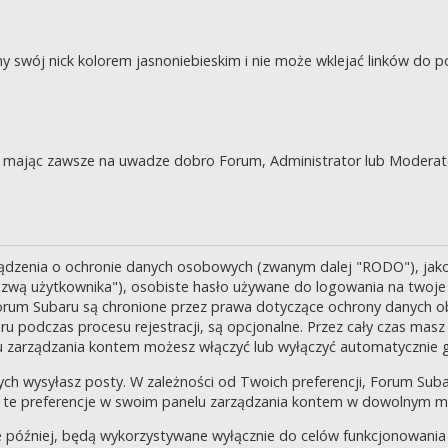
swój nick kolorem jasnoniebieskim i nie może wklejać linków do po
je, mając zawsze na uwadze dobro Forum, Administrator lub Moderat
ządzenia o ochronie danych osobowych (zwanym dalej "RODO"), jak
zwą użytkownika"), osobiste hasło używane do logowania na twoje k
 Forum Subaru są chronione przez prawa dotyczące ochrony danych o
 podczas procesu rejestracji, są opcjonalne. Przez cały czas masz
u zarządzania kontem możesz włączyć lub wyłączyć automatycznie 
ch wysyłasz posty. W zależności od Twoich preferencji, Forum Suba
enić te preferencje w swoim panelu zarządzania kontem w dowolnym 
 później, będą wykorzystywane wyłącznie do celów funkcjonowania