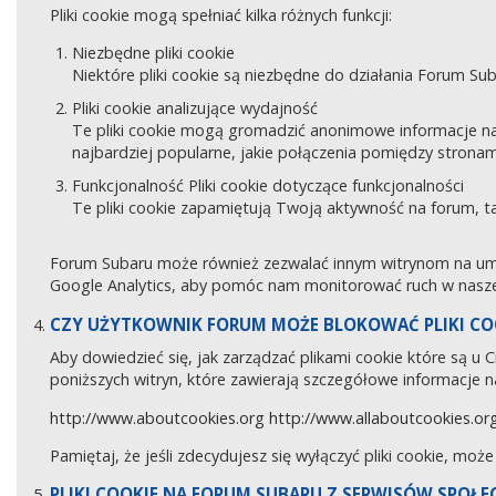
Pliki cookie mogą spełniać kilka różnych funkcji:
Niezbędne pliki cookie
Niektóre pliki cookie są niezbędne do działania Forum Sub
Pliki cookie analizujące wydajność
Te pliki cookie mogą gromadzić anonimowe informacje na
najbardziej popularne, jakie połączenia pomiędzy stronam
Funkcjonalność Pliki cookie dotyczące funkcjonalności
Te pliki cookie zapamiętują Twoją aktywność na forum, 
Forum Subaru może również zezwalać innym witrynom na umies
Google Analytics, aby pomóc nam monitorować ruch w naszej
CZY UŻYTKOWNIK FORUM MOŻE BLOKOWAĆ PLIKI CO
Aby dowiedzieć się, jak zarządzać plikami cookie które są u
poniższych witryn, które zawierają szczegółowe informacje na
http://www.aboutcookies.org
http://www.allaboutcookies.or
Pamiętaj, że jeśli zdecydujesz się wyłączyć pliki cookie, moż
PLIKI COOKIE NA FORUM SUBARU Z SERWISÓW SPOŁ