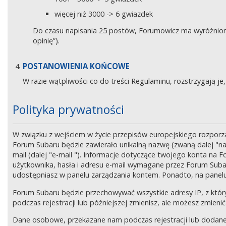
więcej niż 3000 -> 6 gwiazdek
Do czasu napisania 25 postów, Forumowicz ma wyróżniony 
opinię”).
POSTANOWIENIA KOŃCOWE
W razie wątpliwości co do treści Regulaminu, rozstrzygają 
Polityka prywatności
W związku z wejściem w życie przepisów europejskiego rozpor
Forum Subaru będzie zawierało unikalną nazwę (zwaną dalej "na
mail (dalej "e-mail "). Informacje dotyczące twojego konta na
użytkownika, hasła i adresu e-mail wymagane przez Forum Subaru
udostępniasz w panelu zarządzania kontem. Ponadto, na panel
Forum Subaru będzie przechowywać wszystkie adresy IP, z który
podczas rejestracji lub późniejszej zmienisz, ale możesz zmi
Dane osobowe, przekazane nam podczas rejestracji lub dodane