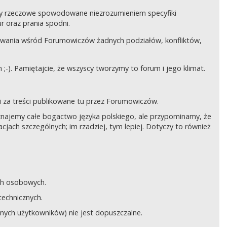
czy rzeczowe spowodowane niezrozumieniem specyfiki
 oraz prania spodni.
awania wśród Forumowiczów żadnych podziałów, konfliktów,
;-). Pamiętajcie, że wszyscy tworzymy to forum i jego klimat.
 za treści publikowane tu przez Forumowiczów.
 Uznajemy całe bogactwo języka polskiego, ale przypominamy, że
cjach szczególnych; im rzadziej, tym lepiej. Dotyczy to również
ych osobowych.
technicznych.
anych użytkowników) nie jest dopuszczalne.