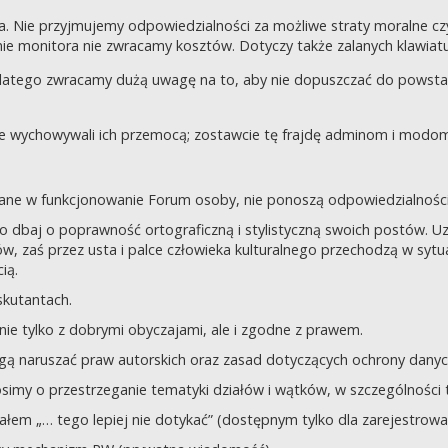
a. Nie przyjmujemy odpowiedzialności za możliwe straty moralne 
e monitora nie zwracamy kosztów. Dotyczy także zalanych klawiatur
dlatego zwracamy dużą uwagę na to, aby nie dopuszczać do powst
nie wychowywali ich przemocą; zostawcie tę frajdę adminom i modom 
owane w funkcjonowanie Forum osoby, nie ponoszą odpowiedzialności
tego dbaj o poprawność ortograficzną i stylistyczną swoich postów.
, zaś przez usta i palce człowieka kulturalnego przechodzą w sytua
ią.
yskutantach.
ie tylko z dobrymi obyczajami, ale i zgodne z prawem.
mogą naruszać praw autorskich oraz zasad dotyczących ochrony dan
rosimy o przestrzeganie tematyki działów i wątków, w szczególności 
ziałem „… tego lepiej nie dotykać” (dostępnym tylko dla zarejestrow