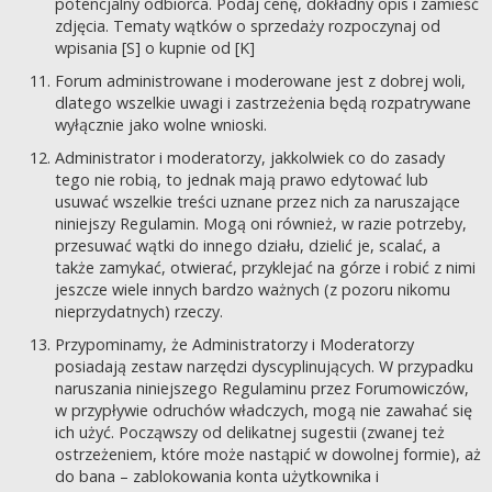
potencjalny odbiorca. Podaj cenę, dokładny opis i zamieść
zdjęcia. Tematy wątków o sprzedaży rozpoczynaj od
wpisania [S] o kupnie od [K]
Forum administrowane i moderowane jest z dobrej woli,
dlatego wszelkie uwagi i zastrzeżenia będą rozpatrywane
wyłącznie jako wolne wnioski.
Administrator i moderatorzy, jakkolwiek co do zasady
tego nie robią, to jednak mają prawo edytować lub
usuwać wszelkie treści uznane przez nich za naruszające
niniejszy Regulamin. Mogą oni również, w razie potrzeby,
przesuwać wątki do innego działu, dzielić je, scalać, a
także zamykać, otwierać, przyklejać na górze i robić z nimi
jeszcze wiele innych bardzo ważnych (z pozoru nikomu
nieprzydatnych) rzeczy.
Przypominamy, że Administratorzy i Moderatorzy
posiadają zestaw narzędzi dyscyplinujących. W przypadku
naruszania niniejszego Regulaminu przez Forumowiczów,
w przypływie odruchów władczych, mogą nie zawahać się
ich użyć. Począwszy od delikatnej sugestii (zwanej też
ostrzeżeniem, które może nastąpić w dowolnej formie), aż
do bana – zablokowania konta użytkownika i