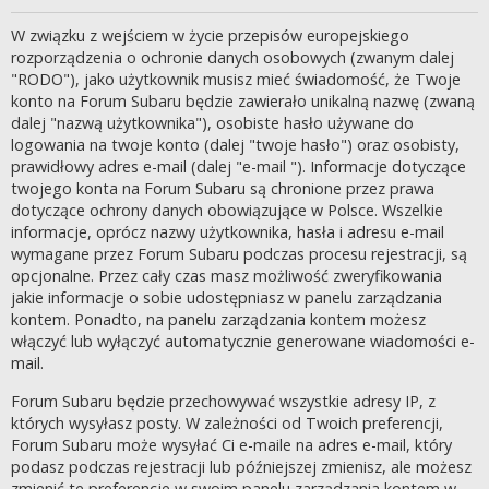
W związku z wejściem w życie przepisów europejskiego
rozporządzenia o ochronie danych osobowych (zwanym dalej
"RODO"), jako użytkownik musisz mieć świadomość, że Twoje
konto na Forum Subaru będzie zawierało unikalną nazwę (zwaną
dalej "nazwą użytkownika"), osobiste hasło używane do
logowania na twoje konto (dalej "twoje hasło") oraz osobisty,
prawidłowy adres e-mail (dalej "e-mail "). Informacje dotyczące
twojego konta na Forum Subaru są chronione przez prawa
dotyczące ochrony danych obowiązujące w Polsce. Wszelkie
informacje, oprócz nazwy użytkownika, hasła i adresu e-mail
wymagane przez Forum Subaru podczas procesu rejestracji, są
opcjonalne. Przez cały czas masz możliwość zweryfikowania
jakie informacje o sobie udostępniasz w panelu zarządzania
kontem. Ponadto, na panelu zarządzania kontem możesz
włączyć lub wyłączyć automatycznie generowane wiadomości e-
mail.
Forum Subaru będzie przechowywać wszystkie adresy IP, z
których wysyłasz posty. W zależności od Twoich preferencji,
Forum Subaru może wysyłać Ci e-maile na adres e-mail, który
podasz podczas rejestracji lub późniejszej zmienisz, ale możesz
zmienić te preferencje w swoim panelu zarządzania kontem w