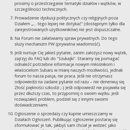
prosimy o przestrzeganie tematyki działów i wątków, w
szczególności technicznych.
Prowadzenie dyskusji politycznych czy religijnych poza
Działem „… tego lepiej nie dotykać” (dostępnym tylko dla
zarejestrowanych użytkowników) nie jest dopuszczalne.
Na Forum nie załatwiamy spraw prywatnych. Do tego
służy mechanizm PW (prywatna wiadomość).
Jeśli nurtuje Cię jakieś pytanie, zanim założysz nowy wątek,
zajrzyj do FAQ lub do "Szukajki". Staramy się pomagać
odnaleźć potrzebne informacje nowym miłośnikom i
właścicielom Subaru w miarę naszych możliwości, jednak
forum to nasza pasja, nie praca. Jeśli nie otrzymasz
odpowiedzi na zadane pytanie od razu – nie denerwuj się.
Złość piękności szkodzi ;-) Jeśli odpowiedź nie pojawiła się
przez dłuższy czas, to przypomnij o swoim wątku. Jeśli
rozwiązałeś problem, podziel się z innymi swoimi
doświadczeniami.
Ogłoszenie o sprzedaży czy kupnie umieszczamy w
Działach Ogłoszeń. Publikując ogłoszenie postaraj się
sformułować je tak, jakbyś sam chciał je widzieć jako