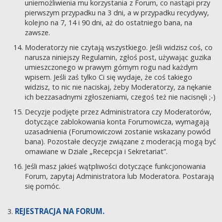
uniemożliwienia mu korzystania z Forum, co nastąpi przy
pierwszym przypadku na 3 dni, a w przypadku recydywy,
kolejno na 7, 14 i 90 dni, aż do ostatniego bana, na
zawsze.
Moderatorzy nie czytają wszystkiego. Jeśli widzisz coś, co
narusza niniejszy Regulamin, zgłoś post, używając guzika
umieszczonego w prawym górnym rogu nad każdym
wpisem. Jeśli zaś tylko Ci się wydaje, że coś takiego
widzisz, to nic nie naciskaj, żeby Moderatorzy, za nękanie
ich bezzasadnymi zgłoszeniami, czegoś też nie nacisnęli ;-)
Decyzje podjęte przez Administratora czy Moderatorów,
dotyczące zablokowania konta Forumowicza, wymagają
uzasadnienia (Forumowiczowi zostanie wskazany powód
bana). Pozostałe decyzje związane z moderacją mogą być
omawiane w Dziale „Recepcja i Sekretariat”.
Jeśli masz jakieś wątpliwości dotyczące funkcjonowania
Forum, zapytaj Administratora lub Moderatora. Postarają
się pomóc.
REJESTRACJA NA FORUM.