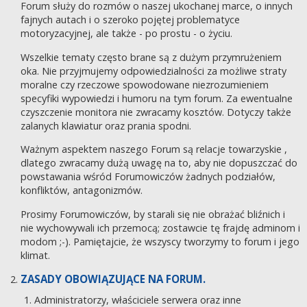
Forum służy do rozmów o naszej ukochanej marce, o innych
fajnych autach i o szeroko pojętej problematyce
motoryzacyjnej, ale także - po prostu - o życiu.
Wszelkie tematy często brane są z dużym przymrużeniem
oka. Nie przyjmujemy odpowiedzialności za możliwe straty
moralne czy rzeczowe spowodowane niezrozumieniem
specyfiki wypowiedzi i humoru na tym forum. Za ewentualne
czyszczenie monitora nie zwracamy kosztów. Dotyczy także
zalanych klawiatur oraz prania spodni.
Ważnym aspektem naszego Forum są relacje towarzyskie ,
dlatego zwracamy dużą uwagę na to, aby nie dopuszczać do
powstawania wśród Forumowiczów żadnych podziałów,
konfliktów, antagonizmów.
Prosimy Forumowiczów, by starali się nie obrażać bliźnich i
nie wychowywali ich przemocą; zostawcie tę frajdę adminom i
modom ;-). Pamiętajcie, że wszyscy tworzymy to forum i jego
klimat.
ZASADY OBOWIĄZUJĄCE NA FORUM.
Administratorzy, właściciele serwera oraz inne