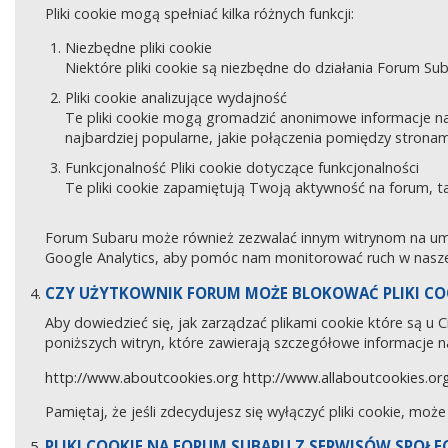
Pliki cookie mogą spełniać kilka różnych funkcji:
Niezbędne pliki cookie
Niektóre pliki cookie są niezbędne do działania Forum Sub
Pliki cookie analizujące wydajność
Te pliki cookie mogą gromadzić anonimowe informacje na
najbardziej popularne, jakie połączenia pomiędzy stronam
Funkcjonalność Pliki cookie dotyczące funkcjonalności
Te pliki cookie zapamiętują Twoją aktywność na forum, 
Forum Subaru może również zezwalać innym witrynom na umies
Google Analytics, aby pomóc nam monitorować ruch w naszej
CZY UŻYTKOWNIK FORUM MOŻE BLOKOWAĆ PLIKI CO
Aby dowiedzieć się, jak zarządzać plikami cookie które są u
poniższych witryn, które zawierają szczegółowe informacje na
http://www.aboutcookies.org
http://www.allaboutcookies.or
Pamiętaj, że jeśli zdecydujesz się wyłączyć pliki cookie, moż
PLIKI COOKIE NA FORUM SUBARU Z SERWISÓW SPOŁ