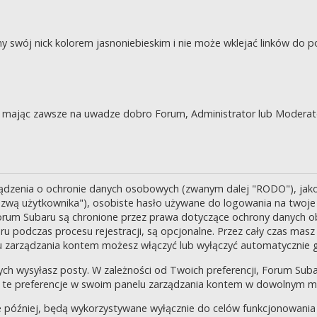
swój nick kolorem jasnoniebieskim i nie może wklejać linków do po
je, mając zawsze na uwadze dobro Forum, Administrator lub Moderat
ządzenia o ochronie danych osobowych (zwanym dalej "RODO"), jak
zwą użytkownika"), osobiste hasło używane do logowania na twoje k
 Forum Subaru są chronione przez prawa dotyczące ochrony danych o
 podczas procesu rejestracji, są opcjonalne. Przez cały czas masz
u zarządzania kontem możesz włączyć lub wyłączyć automatycznie 
ch wysyłasz posty. W zależności od Twoich preferencji, Forum Suba
enić te preferencje w swoim panelu zarządzania kontem w dowolnym 
 później, będą wykorzystywane wyłącznie do celów funkcjonowania