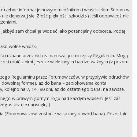
ć potrzebne informacje nowym miłośnikom i właścicielom Subaru w
ie denerwuj się. Złość piękności szkodzi ;-) Jeśli odpowiedź nie
czeniami.
jakbyś sam chciał je widzieć jako potencjalny odbiorca. Podaj
ako wolne wnioski.
ści uznane przez nich za naruszające niniejszy Regulamin. Mogą
órze i robić z nimi jeszcze wiele innych bardzo ważnych (z pozoru
ejszego Regulaminu przez Forumowiczów, w przypływie odruchów
w dowolnej formie), aż do bana – zablokowania konta
 kolejno na 7, 14 i 90 dni, aż do ostatniego bana, na zawsze.
zczonego w prawym górnym rogu nad każdym wpisem. Jeśli zaś
egoś też nie nacisnęli ;-)
ia (Forumowiczowi zostanie wskazany powód bana). Pozostałe