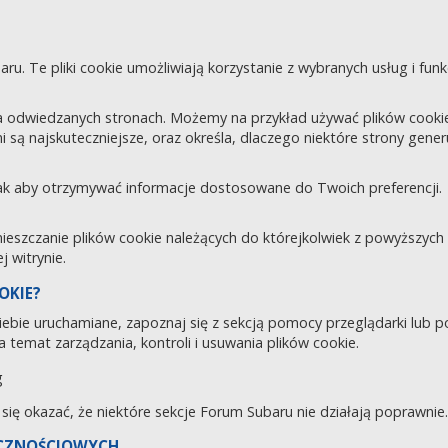
aru. Te pliki cookie umożliwiają korzystanie z wybranych usług i fu
 odwiedzanych stronach. Możemy na przykład używać plików cookie d
i są najskuteczniejsze, oraz określa, dlaczego niektóre strony gene
tak aby otrzymywać informacje dostosowane do Twoich preferencji.
zczanie plików cookie należących do którejkolwiek z powyższych ka
 witrynie.
OKIE?
 Ciebie uruchamiane, zapoznaj się z sekcją pomocy przeglądarki lub 
 temat zarządzania, kontroli i usuwania plików cookie.
g
e się okazać, że niektóre sekcje Forum Subaru nie działają poprawnie.
ECZNOŚCIOWYCH