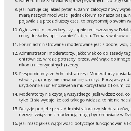
Na Forum nie załatwiamy spraw prywatnych. Do tego sł
Jeśli nurtuje Cię jakieś pytanie, zanim założysz nowy wą
miarę naszych możliwości, jednak forum to nasza pasja, nie
pojawiła się przez dłuższy czas, to przypomnij o swoim wą
Ogłoszenie o sprzedaży czy kupnie umieszczamy w Działach
cenę, dokładny opis i zamieść zdjęcia. Tematy wątków o s
Forum administrowane i moderowane jest z dobrej woli, d
Administrator i moderatorzy, jakkolwiek co do zasady teg
oni również, w razie potrzeby, przesuwać wątki do innego d
nikomu nieprzydatnych) rzeczy.
Przypominamy, że Administratorzy i Moderatorzy posiada
władczych, mogą nie zawahać się ich użyć. Począwszy od 
użytkownika i uniemożliwienia mu korzystania z Forum, co
Moderatorzy nie czytają wszystkiego. Jeśli widzisz coś,
tylko Ci się wydaje, że coś takiego widzisz, to nic nie nac
Decyzje podjęte przez Administratora czy Moderatorów,
decyzje związane z moderacją mogą być omawiane w Dziale
Jeśli masz jakieś wątpliwości dotyczące funkcjonowania F