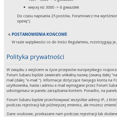
więcej niż 3000 -> 6 gwiazdek
Do czasu napisania 25 postów, Forumowicz ma wyróżniony 
opinię”).
POSTANOWIENIA KOŃCOWE
W razie wątpliwości co do treści Regulaminu, rozstrzygają 
Polityka prywatności
W związku z wejściem w życie przepisów europejskiego rozpor
Forum Subaru będzie zawierało unikalną nazwę (zwaną dalej "na
mail (dalej "e-mail "). Informacje dotyczące twojego konta na
użytkownika, hasła i adresu e-mail wymagane przez Forum Subaru
udostępniasz w panelu zarządzania kontem. Ponadto, na panel
Forum Subaru będzie przechowywać wszystkie adresy IP, z który
podczas rejestracji lub późniejszej zmienisz, ale możesz zmi
Dane osobowe, przekazane nam podczas rejestracji lub dodane