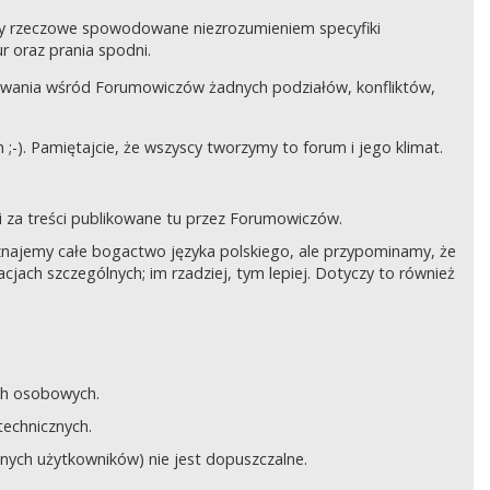
czy rzeczowe spowodowane niezrozumieniem specyfiki
 oraz prania spodni.
awania wśród Forumowiczów żadnych podziałów, konfliktów,
;-). Pamiętajcie, że wszyscy tworzymy to forum i jego klimat.
 za treści publikowane tu przez Forumowiczów.
 Uznajemy całe bogactwo języka polskiego, ale przypominamy, że
cjach szczególnych; im rzadziej, tym lepiej. Dotyczy to również
ych osobowych.
technicznych.
anych użytkowników) nie jest dopuszczalne.