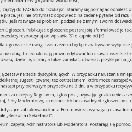
uży mechanizm PW (prywatna wiadomość).
tek, zajrzyj do FAQ lub do "Szukajki". Staramy się pomagać odnaleź
 praca. Jeśli nie otrzymasz odpowiedzi na zadane pytanie od razu – n
tku. Jeśli rozwiązałeś problem, podziel się z innymi swoimi doświad
 Ogłoszeń. Publikując ogłoszenie postaraj się sformułować je tak, 
przedaży rozpoczynaj od wpisania [S] o kupnie od [K]
latego wszelkie uwagi i zastrzeżenia będą rozpatrywane wyłącznie j
o nie robią, to jednak mają prawo edytować lub usuwać wszelkie tre
ziału, dzielić je, scalać, a także zamykać, otwierać, przyklejać na g
ją zestaw narzędzi dyscyplinujących. W przypadku naruszania nini
delikatnej sugestii (zwanej też ostrzeżeniem, które może nastąpić 
 nastąpi przy pierwszym przypadku na 3 dni, a w przypadku recydywy,
 co narusza niniejszy Regulamin, zgłoś post, używając guzika umies
iskaj, żeby Moderatorzy, za nękanie ich bezzasadnymi zgłoszeniami, cz
 dotyczące zablokowania konta Forumowicza, wymagają uzasadnien
 „Recepcja i Sekretariat”.
orum, zapytaj Administratora lub Moderatora. Postarają się pomóc.