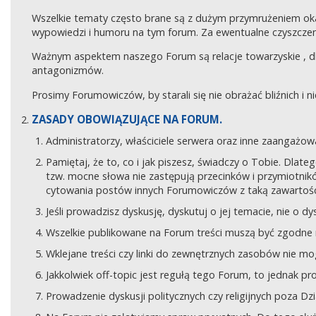
Wszelkie tematy często brane są z dużym przymrużeniem ok
wypowiedzi i humoru na tym forum. Za ewentualne czyszczeni
Ważnym aspektem naszego Forum są relacje towarzyskie , 
antagonizmów.
Prosimy Forumowiczów, by starali się nie obrażać bliźnich i 
ZASADY OBOWIĄZUJĄCE NA FORUM.
Administratorzy, właściciele serwera oraz inne zaangaż
Pamiętaj, że to, co i jak piszesz, świadczy o Tobie. Dla
tzw. mocne słowa nie zastępują przecinków i przymiotników
cytowania postów innych Forumowiczów z taką zawartośc
Jeśli prowadzisz dyskusję, dyskutuj o jej temacie, nie o d
Wszelkie publikowane na Forum treści muszą być zgodne n
Wklejane treści czy linki do zewnętrznych zasobów nie 
Jakkolwiek off-topic jest regułą tego Forum, to jednak p
Prowadzenie dyskusji politycznych czy religijnych poza D