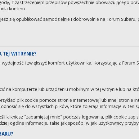
gody, z zastrzeżeniem przepisów powszechnie obowiązującego pra
ania kontem.
ujesz się opublikować samodzielnie i dobrowolnie na Forum Subaru
 TEJ WITRYNIE?
o wydajność i zwiększyć komfort użytkownika. Korzystając z Forum 
cić na komputerze lub urządzeniu mobilnym w tej witrynie lub na któr
 przykład plik cookie pomoże stronie internetowej lub innej stronie 
odnosić się do wszystkich plików, które zbierają informacje w ten 
eśli klikniesz "zapamiętaj mnie" podczas logowania, plik cookie za
rdziej ogólne informacje, takie jak sposób, w jaki użytkownicy przyby
BARU?