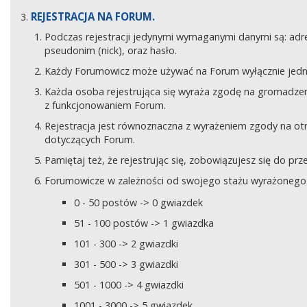
REJESTRACJA NA FORUM.
Podczas rejestracji jedynymi wymaganymi danymi są: adre
pseudonim (nick), oraz hasło.
Każdy Forumowicz może używać na Forum wyłącznie jedne
Każda osoba rejestrująca się wyraża zgodę na gromadzeni
z funkcjonowaniem Forum.
Rejestracja jest równoznaczna z wyrażeniem zgody na o
dotyczących Forum.
Pamiętaj też, że rejestrując się, zobowiązujesz się do pr
Forumowicze w zależności od swojego stażu wyrażonego w
0 - 50 postów -> 0 gwiazdek
51 - 100 postów -> 1 gwiazdka
101 - 300 -> 2 gwiazdki
301 - 500 -> 3 gwiazdki
501 - 1000 -> 4 gwiazdki
1001 - 3000 -> 5 gwiazdek