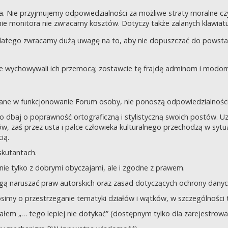
a. Nie przyjmujemy odpowiedzialności za możliwe straty moralne 
e monitora nie zwracamy kosztów. Dotyczy także zalanych klawiatur
dlatego zwracamy dużą uwagę na to, aby nie dopuszczać do powst
nie wychowywali ich przemocą; zostawcie tę frajdę adminom i modom 
owane w funkcjonowanie Forum osoby, nie ponoszą odpowiedzialności
tego dbaj o poprawność ortograficzną i stylistyczną swoich postów.
, zaś przez usta i palce człowieka kulturalnego przechodzą w sytua
ią.
yskutantach.
ie tylko z dobrymi obyczajami, ale i zgodne z prawem.
mogą naruszać praw autorskich oraz zasad dotyczących ochrony dan
rosimy o przestrzeganie tematyki działów i wątków, w szczególności 
ziałem „… tego lepiej nie dotykać” (dostępnym tylko dla zarejestrow