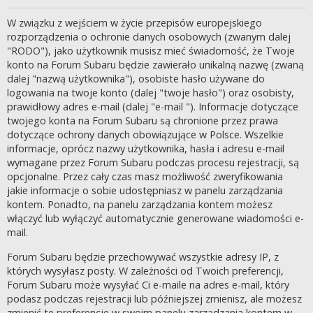
W związku z wejściem w życie przepisów europejskiego
rozporządzenia o ochronie danych osobowych (zwanym dalej
"RODO"), jako użytkownik musisz mieć świadomość, że Twoje
konto na Forum Subaru będzie zawierało unikalną nazwę (zwaną
dalej "nazwą użytkownika"), osobiste hasło używane do
logowania na twoje konto (dalej "twoje hasło") oraz osobisty,
prawidłowy adres e-mail (dalej "e-mail "). Informacje dotyczące
twojego konta na Forum Subaru są chronione przez prawa
dotyczące ochrony danych obowiązujące w Polsce. Wszelkie
informacje, oprócz nazwy użytkownika, hasła i adresu e-mail
wymagane przez Forum Subaru podczas procesu rejestracji, są
opcjonalne. Przez cały czas masz możliwość zweryfikowania
jakie informacje o sobie udostępniasz w panelu zarządzania
kontem. Ponadto, na panelu zarządzania kontem możesz
włączyć lub wyłączyć automatycznie generowane wiadomości e-
mail.
Forum Subaru będzie przechowywać wszystkie adresy IP, z
których wysyłasz posty. W zależności od Twoich preferencji,
Forum Subaru może wysyłać Ci e-maile na adres e-mail, który
podasz podczas rejestracji lub późniejszej zmienisz, ale możesz
zmienić te preferencje w swoim panelu zarządzania kontem w