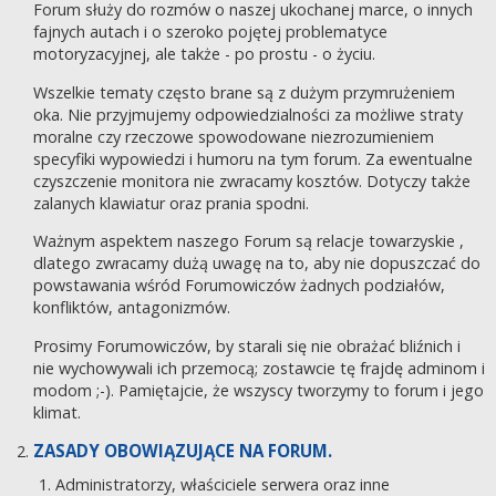
Forum służy do rozmów o naszej ukochanej marce, o innych
fajnych autach i o szeroko pojętej problematyce
motoryzacyjnej, ale także - po prostu - o życiu.
Wszelkie tematy często brane są z dużym przymrużeniem
oka. Nie przyjmujemy odpowiedzialności za możliwe straty
moralne czy rzeczowe spowodowane niezrozumieniem
specyfiki wypowiedzi i humoru na tym forum. Za ewentualne
czyszczenie monitora nie zwracamy kosztów. Dotyczy także
zalanych klawiatur oraz prania spodni.
Ważnym aspektem naszego Forum są relacje towarzyskie ,
dlatego zwracamy dużą uwagę na to, aby nie dopuszczać do
powstawania wśród Forumowiczów żadnych podziałów,
konfliktów, antagonizmów.
Prosimy Forumowiczów, by starali się nie obrażać bliźnich i
nie wychowywali ich przemocą; zostawcie tę frajdę adminom i
modom ;-). Pamiętajcie, że wszyscy tworzymy to forum i jego
klimat.
ZASADY OBOWIĄZUJĄCE NA FORUM.
Administratorzy, właściciele serwera oraz inne