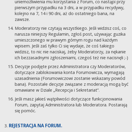
uniemożliwienia mu korzystania z Forum, co nastąpi przy
pierwszym przypadku na 3 dni, a w przypadku recydywy,
kolejno na 7, 14 i 90 dni, aż do ostatniego bana, na
zawsze.
Moderatorzy nie czytają wszystkiego. Jeśli widzisz coś, co
narusza niniejszy Regulamin, zgłoś post, używając guzika
umieszczonego w prawym górnym rogu nad każdym
wpisem. Jeśli zaś tylko Ci się wydaje, że coś takiego
widzisz, to nic nie naciskaj, żeby Moderatorzy, za nękanie
ich bezzasadnymi zgłoszeniami, czegoś też nie nacisnęli ;-)
Decyzje podjęte przez Administratora czy Moderatorów,
dotyczące zablokowania konta Forumowicza, wymagają
uzasadnienia (Forumowiczowi zostanie wskazany powód
bana). Pozostałe decyzje związane z moderacją mogą być
omawiane w Dziale „Recepcja i Sekretariat”.
Jeśli masz jakieś wątpliwości dotyczące funkcjonowania
Forum, zapytaj Administratora lub Moderatora. Postarają
się pomóc.
REJESTRACJA NA FORUM.