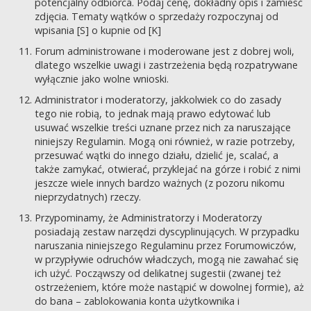
potencjalny odbiorca. Podaj cenę, dokładny opis i zamieść
zdjęcia. Tematy wątków o sprzedaży rozpoczynaj od
wpisania [S] o kupnie od [K]
Forum administrowane i moderowane jest z dobrej woli,
dlatego wszelkie uwagi i zastrzeżenia będą rozpatrywane
wyłącznie jako wolne wnioski.
Administrator i moderatorzy, jakkolwiek co do zasady
tego nie robią, to jednak mają prawo edytować lub
usuwać wszelkie treści uznane przez nich za naruszające
niniejszy Regulamin. Mogą oni również, w razie potrzeby,
przesuwać wątki do innego działu, dzielić je, scalać, a
także zamykać, otwierać, przyklejać na górze i robić z nimi
jeszcze wiele innych bardzo ważnych (z pozoru nikomu
nieprzydatnych) rzeczy.
Przypominamy, że Administratorzy i Moderatorzy
posiadają zestaw narzędzi dyscyplinujących. W przypadku
naruszania niniejszego Regulaminu przez Forumowiczów,
w przypływie odruchów władczych, mogą nie zawahać się
ich użyć. Począwszy od delikatnej sugestii (zwanej też
ostrzeżeniem, które może nastąpić w dowolnej formie), aż
do bana – zablokowania konta użytkownika i