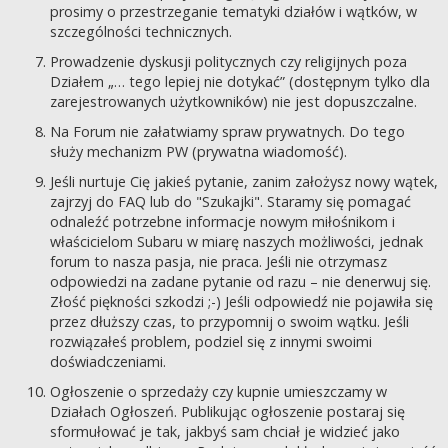
prosimy o przestrzeganie tematyki działów i wątków, w
szczególności technicznych.
Prowadzenie dyskusji politycznych czy religijnych poza
Działem „… tego lepiej nie dotykać” (dostępnym tylko dla
zarejestrowanych użytkowników) nie jest dopuszczalne.
Na Forum nie załatwiamy spraw prywatnych. Do tego
służy mechanizm PW (prywatna wiadomość).
Jeśli nurtuje Cię jakieś pytanie, zanim założysz nowy wątek,
zajrzyj do FAQ lub do "Szukajki". Staramy się pomagać
odnaleźć potrzebne informacje nowym miłośnikom i
właścicielom Subaru w miarę naszych możliwości, jednak
forum to nasza pasja, nie praca. Jeśli nie otrzymasz
odpowiedzi na zadane pytanie od razu – nie denerwuj się.
Złość piękności szkodzi ;-) Jeśli odpowiedź nie pojawiła się
przez dłuższy czas, to przypomnij o swoim wątku. Jeśli
rozwiązałeś problem, podziel się z innymi swoimi
doświadczeniami.
Ogłoszenie o sprzedaży czy kupnie umieszczamy w
Działach Ogłoszeń. Publikując ogłoszenie postaraj się
sformułować je tak, jakbyś sam chciał je widzieć jako