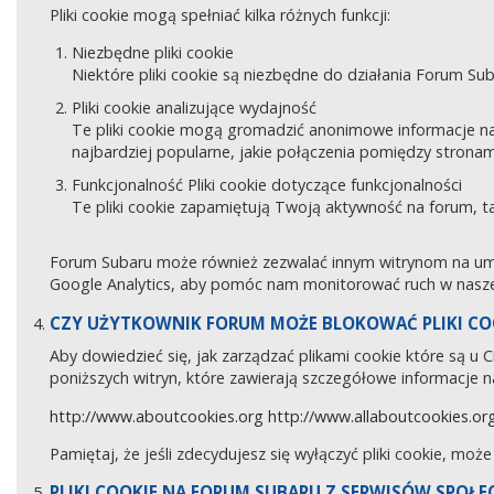
Pliki cookie mogą spełniać kilka różnych funkcji:
Niezbędne pliki cookie
Niektóre pliki cookie są niezbędne do działania Forum Sub
Pliki cookie analizujące wydajność
Te pliki cookie mogą gromadzić anonimowe informacje na
najbardziej popularne, jakie połączenia pomiędzy stronam
Funkcjonalność Pliki cookie dotyczące funkcjonalności
Te pliki cookie zapamiętują Twoją aktywność na forum, 
Forum Subaru może również zezwalać innym witrynom na umies
Google Analytics, aby pomóc nam monitorować ruch w naszej
CZY UŻYTKOWNIK FORUM MOŻE BLOKOWAĆ PLIKI CO
Aby dowiedzieć się, jak zarządzać plikami cookie które są u
poniższych witryn, które zawierają szczegółowe informacje na
http://www.aboutcookies.org
http://www.allaboutcookies.or
Pamiętaj, że jeśli zdecydujesz się wyłączyć pliki cookie, moż
PLIKI COOKIE NA FORUM SUBARU Z SERWISÓW SPOŁ