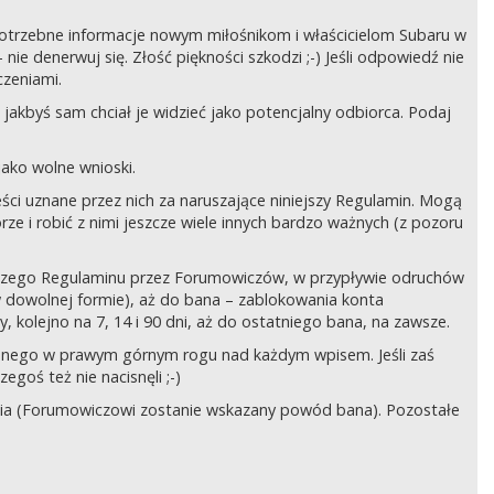
ć potrzebne informacje nowym miłośnikom i właścicielom Subaru w
ie denerwuj się. Złość piękności szkodzi ;-) Jeśli odpowiedź nie
czeniami.
jakbyś sam chciał je widzieć jako potencjalny odbiorca. Podaj
ako wolne wnioski.
ści uznane przez nich za naruszające niniejszy Regulamin. Mogą
órze i robić z nimi jeszcze wiele innych bardzo ważnych (z pozoru
ejszego Regulaminu przez Forumowiczów, w przypływie odruchów
w dowolnej formie), aż do bana – zablokowania konta
 kolejno na 7, 14 i 90 dni, aż do ostatniego bana, na zawsze.
zczonego w prawym górnym rogu nad każdym wpisem. Jeśli zaś
egoś też nie nacisnęli ;-)
ia (Forumowiczowi zostanie wskazany powód bana). Pozostałe