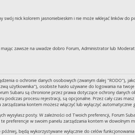
swój nick kolorem jasnoniebieskim i nie może wklejać linków do po
je, mając zawsze na uwadze dobro Forum, Administrator lub Moderat
ządzenia o ochronie danych osobowych (zwanym dalej "RODO"), jak
zwą użytkownika"), osobiste hasło używane do logowania na twoje k
 Forum Subaru są chronione przez prawa dotyczące ochrony danych o
 podczas procesu rejestracji, są opcjonalne. Przez cały czas masz
u zarządzania kontem możesz włączyć lub wyłączyć automatycznie 
ch wysyłasz posty. W zależności od Twoich preferencji, Forum Suba
enić te preferencje w swoim panelu zarządzania kontem w dowolnym 
 później, będą wykorzystywane wyłącznie do celów funkcjonowania