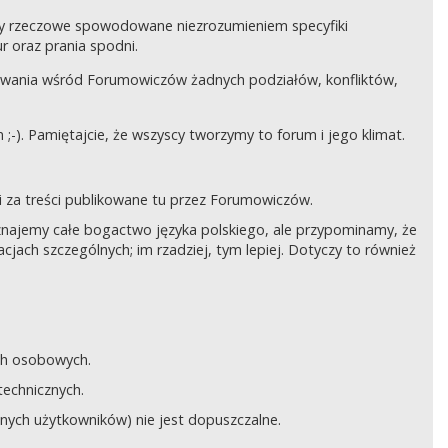
czy rzeczowe spowodowane niezrozumieniem specyfiki
 oraz prania spodni.
awania wśród Forumowiczów żadnych podziałów, konfliktów,
;-). Pamiętajcie, że wszyscy tworzymy to forum i jego klimat.
 za treści publikowane tu przez Forumowiczów.
 Uznajemy całe bogactwo języka polskiego, ale przypominamy, że
cjach szczególnych; im rzadziej, tym lepiej. Dotyczy to również
ych osobowych.
technicznych.
anych użytkowników) nie jest dopuszczalne.