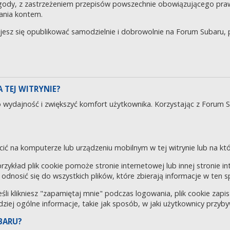
gody, z zastrzeżeniem przepisów powszechnie obowiązującego pra
ania kontem.
ujesz się opublikować samodzielnie i dobrowolnie na Forum Subaru
 TEJ WITRYNIE?
o wydajność i zwiększyć komfort użytkownika. Korzystając z Forum 
cić na komputerze lub urządzeniu mobilnym w tej witrynie lub na któr
 przykład plik cookie pomoże stronie internetowej lub innej stronie 
odnosić się do wszystkich plików, które zbierają informacje w ten 
eśli klikniesz "zapamiętaj mnie" podczas logowania, plik cookie za
rdziej ogólne informacje, takie jak sposób, w jaki użytkownicy przyby
BARU?