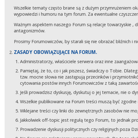
Wszelkie tematy często brane są z dużym przymrużeniem ok
wypowiedzi i humoru na tym forum. Za ewentualne czyszczeni
Ważnym aspektem naszego Forum są relacje towarzyskie , 
antagonizmów.
Prosimy Forumowiczów, by starali się nie obrażać bliźnich i 
ZASADY OBOWIĄZUJĄCE NA FORUM.
Administratorzy, właściciele serwera oraz inne zaangaż
Pamiętaj, że to, co i jak piszesz, świadczy o Tobie. Dla
tzw. mocne słowa nie zastępują przecinków i przymiotników
cytowania postów innych Forumowiczów z taką zawartośc
Jeśli prowadzisz dyskusję, dyskutuj o jej temacie, nie o d
Wszelkie publikowane na Forum treści muszą być zgodne n
Wklejane treści czy linki do zewnętrznych zasobów nie 
Jakkolwiek off-topic jest regułą tego Forum, to jednak p
Prowadzenie dyskusji politycznych czy religijnych poza D