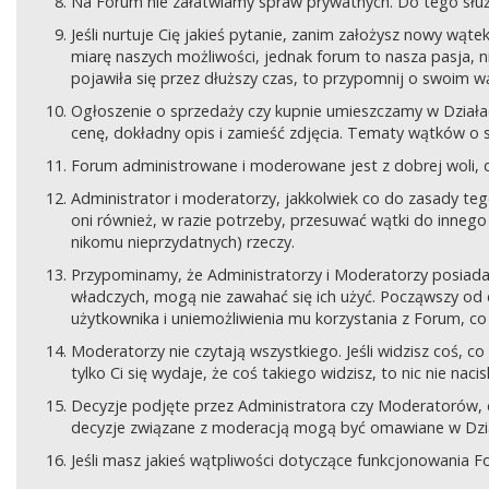
Na Forum nie załatwiamy spraw prywatnych. Do tego sł
Jeśli nurtuje Cię jakieś pytanie, zanim założysz nowy wą
miarę naszych możliwości, jednak forum to nasza pasja, nie
pojawiła się przez dłuższy czas, to przypomnij o swoim wą
Ogłoszenie o sprzedaży czy kupnie umieszczamy w Działach
cenę, dokładny opis i zamieść zdjęcia. Tematy wątków o s
Forum administrowane i moderowane jest z dobrej woli, d
Administrator i moderatorzy, jakkolwiek co do zasady teg
oni również, w razie potrzeby, przesuwać wątki do innego d
nikomu nieprzydatnych) rzeczy.
Przypominamy, że Administratorzy i Moderatorzy posiada
władczych, mogą nie zawahać się ich użyć. Począwszy od 
użytkownika i uniemożliwienia mu korzystania z Forum, co
Moderatorzy nie czytają wszystkiego. Jeśli widzisz coś,
tylko Ci się wydaje, że coś takiego widzisz, to nic nie nac
Decyzje podjęte przez Administratora czy Moderatorów,
decyzje związane z moderacją mogą być omawiane w Dziale
Jeśli masz jakieś wątpliwości dotyczące funkcjonowania F