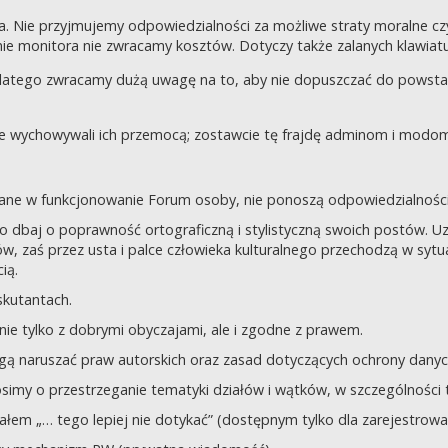
a. Nie przyjmujemy odpowiedzialności za możliwe straty moralne 
e monitora nie zwracamy kosztów. Dotyczy także zalanych klawiatur
dlatego zwracamy dużą uwagę na to, aby nie dopuszczać do powst
nie wychowywali ich przemocą; zostawcie tę frajdę adminom i modom 
owane w funkcjonowanie Forum osoby, nie ponoszą odpowiedzialności
tego dbaj o poprawność ortograficzną i stylistyczną swoich postów.
, zaś przez usta i palce człowieka kulturalnego przechodzą w sytua
ią.
yskutantach.
ie tylko z dobrymi obyczajami, ale i zgodne z prawem.
mogą naruszać praw autorskich oraz zasad dotyczących ochrony dan
rosimy o przestrzeganie tematyki działów i wątków, w szczególności 
ziałem „… tego lepiej nie dotykać” (dostępnym tylko dla zarejestrow