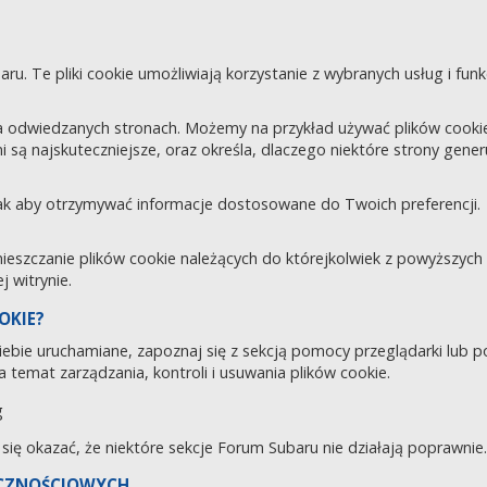
aru. Te pliki cookie umożliwiają korzystanie z wybranych usług i fu
 odwiedzanych stronach. Możemy na przykład używać plików cookie d
i są najskuteczniejsze, oraz określa, dlaczego niektóre strony gene
tak aby otrzymywać informacje dostosowane do Twoich preferencji.
zczanie plików cookie należących do którejkolwiek z powyższych ka
 witrynie.
OKIE?
 Ciebie uruchamiane, zapoznaj się z sekcją pomocy przeglądarki lub 
 temat zarządzania, kontroli i usuwania plików cookie.
g
e się okazać, że niektóre sekcje Forum Subaru nie działają poprawnie.
ECZNOŚCIOWYCH