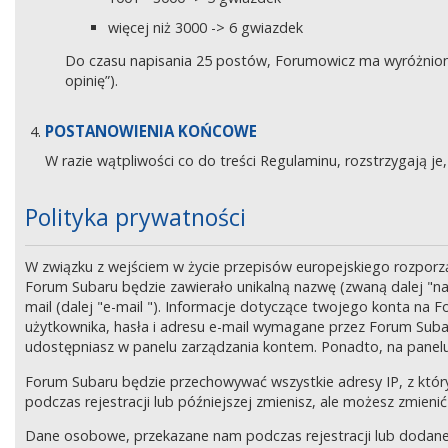
więcej niż 3000 -> 6 gwiazdek
Do czasu napisania 25 postów, Forumowicz ma wyróżniony 
opinię”).
POSTANOWIENIA KOŃCOWE
W razie wątpliwości co do treści Regulaminu, rozstrzygają 
Polityka prywatności
W związku z wejściem w życie przepisów europejskiego rozpor
Forum Subaru będzie zawierało unikalną nazwę (zwaną dalej "na
mail (dalej "e-mail "). Informacje dotyczące twojego konta na
użytkownika, hasła i adresu e-mail wymagane przez Forum Subaru
udostępniasz w panelu zarządzania kontem. Ponadto, na panel
Forum Subaru będzie przechowywać wszystkie adresy IP, z który
podczas rejestracji lub późniejszej zmienisz, ale możesz zmi
Dane osobowe, przekazane nam podczas rejestracji lub dodane