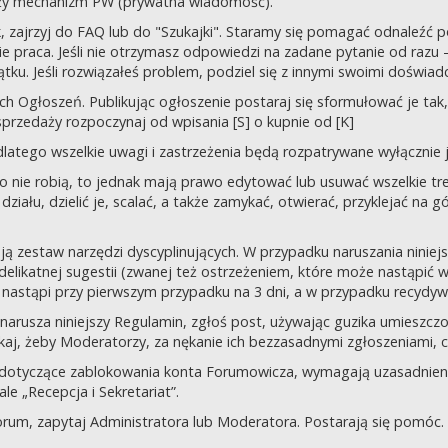
uży mechanizm PW (prywatna wiadomość).
tek, zajrzyj do FAQ lub do "Szukajki". Staramy się pomagać odnaleź
 praca. Jeśli nie otrzymasz odpowiedzi na zadane pytanie od razu – n
tku. Jeśli rozwiązałeś problem, podziel się z innymi swoimi doświad
 Ogłoszeń. Publikując ogłoszenie postaraj się sformułować je tak, 
przedaży rozpoczynaj od wpisania [S] o kupnie od [K]
latego wszelkie uwagi i zastrzeżenia będą rozpatrywane wyłącznie j
o nie robią, to jednak mają prawo edytować lub usuwać wszelkie tre
ziału, dzielić je, scalać, a także zamykać, otwierać, przyklejać na g
ją zestaw narzędzi dyscyplinujących. W przypadku naruszania nini
delikatnej sugestii (zwanej też ostrzeżeniem, które może nastąpić 
 nastąpi przy pierwszym przypadku na 3 dni, a w przypadku recydywy,
 co narusza niniejszy Regulamin, zgłoś post, używając guzika umies
iskaj, żeby Moderatorzy, za nękanie ich bezzasadnymi zgłoszeniami, cz
 dotyczące zablokowania konta Forumowicza, wymagają uzasadnien
 „Recepcja i Sekretariat”.
orum, zapytaj Administratora lub Moderatora. Postarają się pomóc.