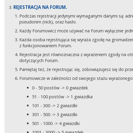
REJESTRACJA NA FORUM.
Podczas rejestracji jedynymi wymaganymi danymi są: adre
pseudonim (nick), oraz hasło.
Każdy Forumowicz może używać na Forum wyłącznie jedne
Każda osoba rejestrująca się wyraża zgodę na gromadzeni
z funkcjonowaniem Forum.
Rejestracja jest równoznaczna z wyrażeniem zgody na o
dotyczących Forum.
Pamiętaj też, że rejestrując się, zobowiązujesz się do pr
Forumowicze w zależności od swojego stażu wyrażonego w
0 - 50 postów -> 0 gwiazdek
51 - 100 postów -> 1 gwiazdka
101 - 300 -> 2 gwiazdki
301 - 500 -> 3 gwiazdki
501 - 1000 -> 4 gwiazdki
1001 - 3000 -> 5 gwiazdek