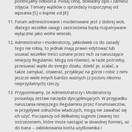
potencjalny odbiorca. Podaj cenę, dokładny opis i zamieść
zdjęcia. Tematy wątków o sprzedaży rozpoczynaj od
wpisania [S] o kupnie od [K]
Forum administrowane i moderowane jest z dobrej woli,
dlatego wszelkie uwagi i zastrzeżenia będą rozpatrywane
wyłącznie jako wolne wnioski.
Administrator i moderatorzy, jakkolwiek co do zasady
tego nie robią, to jednak mają prawo edytować lub
usuwać wszelkie treści uznane przez nich za naruszające
niniejszy Regulamin. Mogą oni również, w razie potrzeby,
przesuwać wątki do innego działu, dzielić je, scalać, a
także zamykać, otwierać, przyklejać na górze i robić z nimi
jeszcze wiele innych bardzo ważnych (z pozoru nikomu
nieprzydatnych) rzeczy.
Przypominamy, że Administratorzy i Moderatorzy
posiadają zestaw narzędzi dyscyplinujących. W przypadku
naruszania niniejszego Regulaminu przez Forumowiczów,
w przypływie odruchów władczych, mogą nie zawahać się
ich użyć. Począwszy od delikatnej sugestii (zwanej też
ostrzeżeniem, które może nastąpić w dowolnej formie), aż
do bana – zablokowania konta użytkownika i