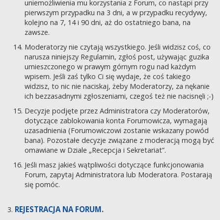
uniemożliwienia mu korzystania z Forum, co nastąpi przy
pierwszym przypadku na 3 dni, a w przypadku recydywy,
kolejno na 7, 14 i 90 dni, aż do ostatniego bana, na
zawsze.
Moderatorzy nie czytają wszystkiego. Jeśli widzisz coś, co
narusza niniejszy Regulamin, zgłoś post, używając guzika
umieszczonego w prawym górnym rogu nad każdym
wpisem. Jeśli zaś tylko Ci się wydaje, że coś takiego
widzisz, to nic nie naciskaj, żeby Moderatorzy, za nękanie
ich bezzasadnymi zgłoszeniami, czegoś też nie nacisnęli ;-)
Decyzje podjęte przez Administratora czy Moderatorów,
dotyczące zablokowania konta Forumowicza, wymagają
uzasadnienia (Forumowiczowi zostanie wskazany powód
bana). Pozostałe decyzje związane z moderacją mogą być
omawiane w Dziale „Recepcja i Sekretariat”.
Jeśli masz jakieś wątpliwości dotyczące funkcjonowania
Forum, zapytaj Administratora lub Moderatora. Postarają
się pomóc.
REJESTRACJA NA FORUM.