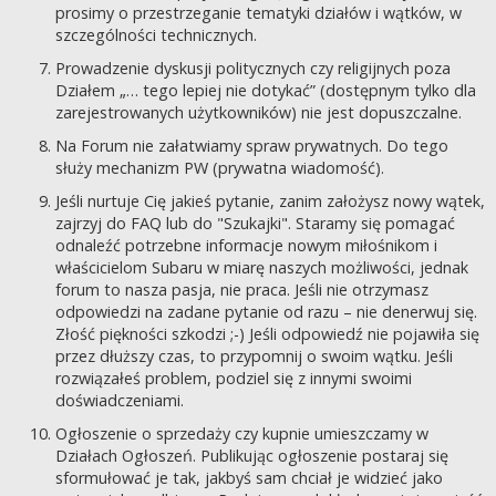
prosimy o przestrzeganie tematyki działów i wątków, w
szczególności technicznych.
Prowadzenie dyskusji politycznych czy religijnych poza
Działem „… tego lepiej nie dotykać” (dostępnym tylko dla
zarejestrowanych użytkowników) nie jest dopuszczalne.
Na Forum nie załatwiamy spraw prywatnych. Do tego
służy mechanizm PW (prywatna wiadomość).
Jeśli nurtuje Cię jakieś pytanie, zanim założysz nowy wątek,
zajrzyj do FAQ lub do "Szukajki". Staramy się pomagać
odnaleźć potrzebne informacje nowym miłośnikom i
właścicielom Subaru w miarę naszych możliwości, jednak
forum to nasza pasja, nie praca. Jeśli nie otrzymasz
odpowiedzi na zadane pytanie od razu – nie denerwuj się.
Złość piękności szkodzi ;-) Jeśli odpowiedź nie pojawiła się
przez dłuższy czas, to przypomnij o swoim wątku. Jeśli
rozwiązałeś problem, podziel się z innymi swoimi
doświadczeniami.
Ogłoszenie o sprzedaży czy kupnie umieszczamy w
Działach Ogłoszeń. Publikując ogłoszenie postaraj się
sformułować je tak, jakbyś sam chciał je widzieć jako