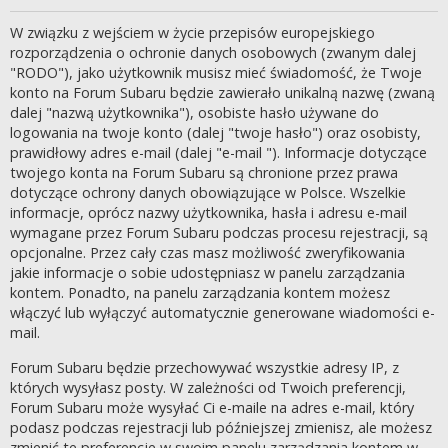
W związku z wejściem w życie przepisów europejskiego
rozporządzenia o ochronie danych osobowych (zwanym dalej
"RODO"), jako użytkownik musisz mieć świadomość, że Twoje
konto na Forum Subaru będzie zawierało unikalną nazwę (zwaną
dalej "nazwą użytkownika"), osobiste hasło używane do
logowania na twoje konto (dalej "twoje hasło") oraz osobisty,
prawidłowy adres e-mail (dalej "e-mail "). Informacje dotyczące
twojego konta na Forum Subaru są chronione przez prawa
dotyczące ochrony danych obowiązujące w Polsce. Wszelkie
informacje, oprócz nazwy użytkownika, hasła i adresu e-mail
wymagane przez Forum Subaru podczas procesu rejestracji, są
opcjonalne. Przez cały czas masz możliwość zweryfikowania
jakie informacje o sobie udostępniasz w panelu zarządzania
kontem. Ponadto, na panelu zarządzania kontem możesz
włączyć lub wyłączyć automatycznie generowane wiadomości e-
mail.
Forum Subaru będzie przechowywać wszystkie adresy IP, z
których wysyłasz posty. W zależności od Twoich preferencji,
Forum Subaru może wysyłać Ci e-maile na adres e-mail, który
podasz podczas rejestracji lub późniejszej zmienisz, ale możesz
zmienić te preferencje w swoim panelu zarządzania kontem w