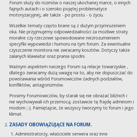
Forum służy do rozmów o naszej ukochanej marce, o innych
fajnych autach i o szeroko pojętej problematyce
motoryzacyjnej, ale także - po prostu - o życiu.
Wszelkie tematy często brane są z dużym przymrużeniem
oka. Nie przyjmujemy odpowiedzialności za możliwe straty
moralne czy rzeczowe spowodowane niezrozumieniem
specyfiki wypowiedzi i humoru na tym forum. Za ewentualne
czyszczenie monitora nie zwracamy kosztów. Dotyczy także
zalanych klawiatur oraz prania spodni.
Ważnym aspektem naszego Forum są relacje towarzyskie ,
dlatego zwracamy dużą uwagę na to, aby nie dopuszczać do
powstawania wśród Forumowiczów żadnych podziałów,
konfliktów, antagonizmów.
Prosimy Forumowiczów, by starali się nie obrażać bliźnich i
nie wychowywali ich przemocą; zostawcie tę frajdę adminom i
modom ;-). Pamiętajcie, że wszyscy tworzymy to forum i jego
klimat.
ZASADY OBOWIĄZUJĄCE NA FORUM.
Administratorzy, właściciele serwera oraz inne