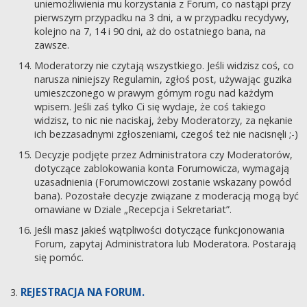
uniemożliwienia mu korzystania z Forum, co nastąpi przy
pierwszym przypadku na 3 dni, a w przypadku recydywy,
kolejno na 7, 14 i 90 dni, aż do ostatniego bana, na
zawsze.
Moderatorzy nie czytają wszystkiego. Jeśli widzisz coś, co
narusza niniejszy Regulamin, zgłoś post, używając guzika
umieszczonego w prawym górnym rogu nad każdym
wpisem. Jeśli zaś tylko Ci się wydaje, że coś takiego
widzisz, to nic nie naciskaj, żeby Moderatorzy, za nękanie
ich bezzasadnymi zgłoszeniami, czegoś też nie nacisnęli ;-)
Decyzje podjęte przez Administratora czy Moderatorów,
dotyczące zablokowania konta Forumowicza, wymagają
uzasadnienia (Forumowiczowi zostanie wskazany powód
bana). Pozostałe decyzje związane z moderacją mogą być
omawiane w Dziale „Recepcja i Sekretariat”.
Jeśli masz jakieś wątpliwości dotyczące funkcjonowania
Forum, zapytaj Administratora lub Moderatora. Postarają
się pomóc.
REJESTRACJA NA FORUM.