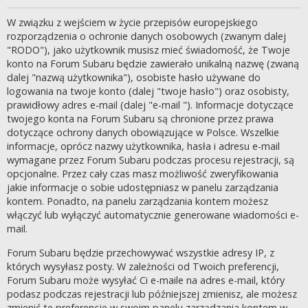
W związku z wejściem w życie przepisów europejskiego
rozporządzenia o ochronie danych osobowych (zwanym dalej
"RODO"), jako użytkownik musisz mieć świadomość, że Twoje
konto na Forum Subaru będzie zawierało unikalną nazwę (zwaną
dalej "nazwą użytkownika"), osobiste hasło używane do
logowania na twoje konto (dalej "twoje hasło") oraz osobisty,
prawidłowy adres e-mail (dalej "e-mail "). Informacje dotyczące
twojego konta na Forum Subaru są chronione przez prawa
dotyczące ochrony danych obowiązujące w Polsce. Wszelkie
informacje, oprócz nazwy użytkownika, hasła i adresu e-mail
wymagane przez Forum Subaru podczas procesu rejestracji, są
opcjonalne. Przez cały czas masz możliwość zweryfikowania
jakie informacje o sobie udostępniasz w panelu zarządzania
kontem. Ponadto, na panelu zarządzania kontem możesz
włączyć lub wyłączyć automatycznie generowane wiadomości e-
mail.
Forum Subaru będzie przechowywać wszystkie adresy IP, z
których wysyłasz posty. W zależności od Twoich preferencji,
Forum Subaru może wysyłać Ci e-maile na adres e-mail, który
podasz podczas rejestracji lub późniejszej zmienisz, ale możesz
zmienić te preferencje w swoim panelu zarządzania kontem w