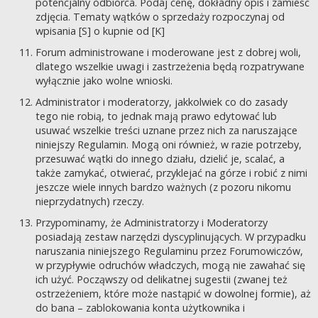
potencjalny odbiorca. Podaj cenę, dokładny opis i zamieść
zdjęcia. Tematy wątków o sprzedaży rozpoczynaj od
wpisania [S] o kupnie od [K]
Forum administrowane i moderowane jest z dobrej woli,
dlatego wszelkie uwagi i zastrzeżenia będą rozpatrywane
wyłącznie jako wolne wnioski.
Administrator i moderatorzy, jakkolwiek co do zasady
tego nie robią, to jednak mają prawo edytować lub
usuwać wszelkie treści uznane przez nich za naruszające
niniejszy Regulamin. Mogą oni również, w razie potrzeby,
przesuwać wątki do innego działu, dzielić je, scalać, a
także zamykać, otwierać, przyklejać na górze i robić z nimi
jeszcze wiele innych bardzo ważnych (z pozoru nikomu
nieprzydatnych) rzeczy.
Przypominamy, że Administratorzy i Moderatorzy
posiadają zestaw narzędzi dyscyplinujących. W przypadku
naruszania niniejszego Regulaminu przez Forumowiczów,
w przypływie odruchów władczych, mogą nie zawahać się
ich użyć. Począwszy od delikatnej sugestii (zwanej też
ostrzeżeniem, które może nastąpić w dowolnej formie), aż
do bana – zablokowania konta użytkownika i