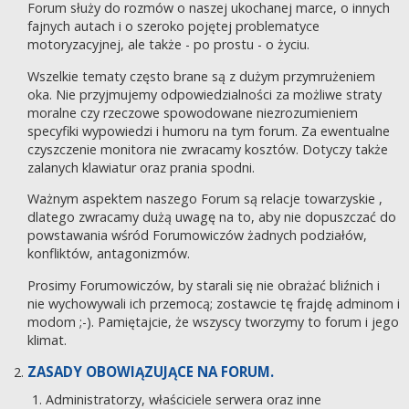
Forum służy do rozmów o naszej ukochanej marce, o innych
fajnych autach i o szeroko pojętej problematyce
motoryzacyjnej, ale także - po prostu - o życiu.
Wszelkie tematy często brane są z dużym przymrużeniem
oka. Nie przyjmujemy odpowiedzialności za możliwe straty
moralne czy rzeczowe spowodowane niezrozumieniem
specyfiki wypowiedzi i humoru na tym forum. Za ewentualne
czyszczenie monitora nie zwracamy kosztów. Dotyczy także
zalanych klawiatur oraz prania spodni.
Ważnym aspektem naszego Forum są relacje towarzyskie ,
dlatego zwracamy dużą uwagę na to, aby nie dopuszczać do
powstawania wśród Forumowiczów żadnych podziałów,
konfliktów, antagonizmów.
Prosimy Forumowiczów, by starali się nie obrażać bliźnich i
nie wychowywali ich przemocą; zostawcie tę frajdę adminom i
modom ;-). Pamiętajcie, że wszyscy tworzymy to forum i jego
klimat.
ZASADY OBOWIĄZUJĄCE NA FORUM.
Administratorzy, właściciele serwera oraz inne