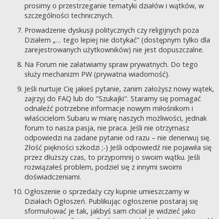
prosimy o przestrzeganie tematyki działów i wątków, w
szczególności technicznych.
Prowadzenie dyskusji politycznych czy religijnych poza
Działem „… tego lepiej nie dotykać” (dostępnym tylko dla
zarejestrowanych użytkowników) nie jest dopuszczalne.
Na Forum nie załatwiamy spraw prywatnych. Do tego
służy mechanizm PW (prywatna wiadomość).
Jeśli nurtuje Cię jakieś pytanie, zanim założysz nowy wątek,
zajrzyj do FAQ lub do "Szukajki". Staramy się pomagać
odnaleźć potrzebne informacje nowym miłośnikom i
właścicielom Subaru w miarę naszych możliwości, jednak
forum to nasza pasja, nie praca. Jeśli nie otrzymasz
odpowiedzi na zadane pytanie od razu – nie denerwuj się.
Złość piękności szkodzi ;-) Jeśli odpowiedź nie pojawiła się
przez dłuższy czas, to przypomnij o swoim wątku. Jeśli
rozwiązałeś problem, podziel się z innymi swoimi
doświadczeniami.
Ogłoszenie o sprzedaży czy kupnie umieszczamy w
Działach Ogłoszeń. Publikując ogłoszenie postaraj się
sformułować je tak, jakbyś sam chciał je widzieć jako