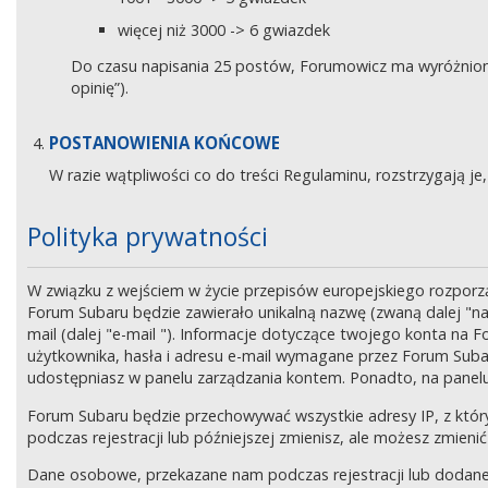
więcej niż 3000 -> 6 gwiazdek
Do czasu napisania 25 postów, Forumowicz ma wyróżniony 
opinię”).
POSTANOWIENIA KOŃCOWE
W razie wątpliwości co do treści Regulaminu, rozstrzygają 
Polityka prywatności
W związku z wejściem w życie przepisów europejskiego rozpor
Forum Subaru będzie zawierało unikalną nazwę (zwaną dalej "na
mail (dalej "e-mail "). Informacje dotyczące twojego konta na
użytkownika, hasła i adresu e-mail wymagane przez Forum Subaru
udostępniasz w panelu zarządzania kontem. Ponadto, na panel
Forum Subaru będzie przechowywać wszystkie adresy IP, z który
podczas rejestracji lub późniejszej zmienisz, ale możesz zmi
Dane osobowe, przekazane nam podczas rejestracji lub dodane