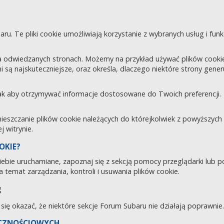
aru. Te pliki cookie umożliwiają korzystanie z wybranych usług i fu
 odwiedzanych stronach. Możemy na przykład używać plików cookie d
i są najskuteczniejsze, oraz określa, dlaczego niektóre strony gene
tak aby otrzymywać informacje dostosowane do Twoich preferencji.
zczanie plików cookie należących do którejkolwiek z powyższych ka
 witrynie.
OKIE?
 Ciebie uruchamiane, zapoznaj się z sekcją pomocy przeglądarki lub 
 temat zarządzania, kontroli i usuwania plików cookie.
g
e się okazać, że niektóre sekcje Forum Subaru nie działają poprawnie.
ECZNOŚCIOWYCH