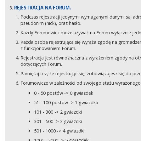
REJESTRACJA NA FORUM.
Podczas rejestracji jedynymi wymaganymi danymi są: adre
pseudonim (nick), oraz hasło.
Każdy Forumowicz może używać na Forum wyłącznie jedne
Każda osoba rejestrująca się wyraża zgodę na gromadzeni
z funkcjonowaniem Forum.
Rejestracja jest równoznaczna z wyrażeniem zgody na o
dotyczących Forum.
Pamiętaj też, że rejestrując się, zobowiązujesz się do pr
Forumowicze w zależności od swojego stażu wyrażonego w
0 - 50 postów -> 0 gwiazdek
51 - 100 postów -> 1 gwiazdka
101 - 300 -> 2 gwiazdki
301 - 500 -> 3 gwiazdki
501 - 1000 -> 4 gwiazdki
1001 - 3000 -> 5 gwiazdek