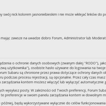
swój nick kolorem jasnoniebieskim i nie może wklejać linków do po
je, mając zawsze na uwadze dobro Forum, Administrator lub Moderat
ządzenia o ochronie danych osobowych (zwanym dalej "RODO"), jak
zwą użytkownika"), osobiste hasło używane do logowania na twoje k
 Forum Subaru są chronione przez prawa dotyczące ochrony danych o
 podczas procesu rejestracji, są opcjonalne. Przez cały czas masz
u zarządzania kontem możesz włączyć lub wyłączyć automatycznie 
ch wysyłasz posty. W zależności od Twoich preferencji, Forum Suba
enić te preferencje w swoim panelu zarządzania kontem w dowolnym 
 później, będą wykorzystywane wyłącznie do celów funkcjonowania