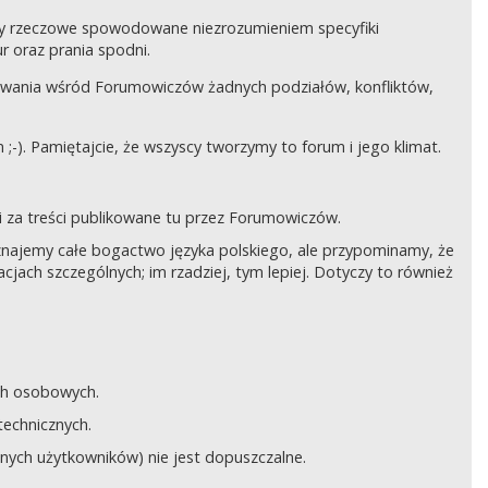
czy rzeczowe spowodowane niezrozumieniem specyfiki
 oraz prania spodni.
awania wśród Forumowiczów żadnych podziałów, konfliktów,
;-). Pamiętajcie, że wszyscy tworzymy to forum i jego klimat.
 za treści publikowane tu przez Forumowiczów.
 Uznajemy całe bogactwo języka polskiego, ale przypominamy, że
cjach szczególnych; im rzadziej, tym lepiej. Dotyczy to również
ych osobowych.
technicznych.
anych użytkowników) nie jest dopuszczalne.