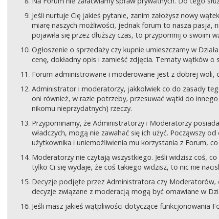
Na Forum nie załatwiamy spraw prywatnych. Do tego sł
Jeśli nurtuje Cię jakieś pytanie, zanim założysz nowy wą
miarę naszych możliwości, jednak forum to nasza pasja, nie
pojawiła się przez dłuższy czas, to przypomnij o swoim wą
Ogłoszenie o sprzedaży czy kupnie umieszczamy w Działach
cenę, dokładny opis i zamieść zdjęcia. Tematy wątków o s
Forum administrowane i moderowane jest z dobrej woli, d
Administrator i moderatorzy, jakkolwiek co do zasady teg
oni również, w razie potrzeby, przesuwać wątki do innego d
nikomu nieprzydatnych) rzeczy.
Przypominamy, że Administratorzy i Moderatorzy posiada
władczych, mogą nie zawahać się ich użyć. Począwszy od 
użytkownika i uniemożliwienia mu korzystania z Forum, co
Moderatorzy nie czytają wszystkiego. Jeśli widzisz coś,
tylko Ci się wydaje, że coś takiego widzisz, to nic nie nac
Decyzje podjęte przez Administratora czy Moderatorów,
decyzje związane z moderacją mogą być omawiane w Dziale
Jeśli masz jakieś wątpliwości dotyczące funkcjonowania F