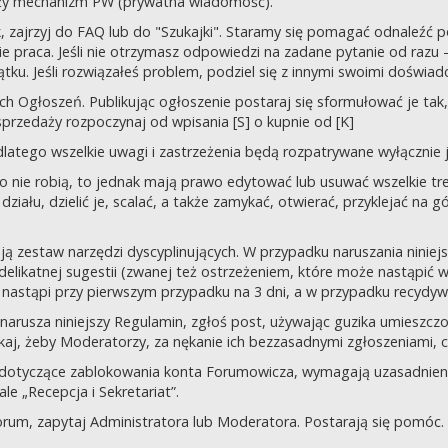
uży mechanizm PW (prywatna wiadomość).
tek, zajrzyj do FAQ lub do "Szukajki". Staramy się pomagać odnaleź
 praca. Jeśli nie otrzymasz odpowiedzi na zadane pytanie od razu – n
tku. Jeśli rozwiązałeś problem, podziel się z innymi swoimi doświad
 Ogłoszeń. Publikując ogłoszenie postaraj się sformułować je tak, 
przedaży rozpoczynaj od wpisania [S] o kupnie od [K]
latego wszelkie uwagi i zastrzeżenia będą rozpatrywane wyłącznie j
o nie robią, to jednak mają prawo edytować lub usuwać wszelkie tre
ziału, dzielić je, scalać, a także zamykać, otwierać, przyklejać na g
ją zestaw narzędzi dyscyplinujących. W przypadku naruszania nini
delikatnej sugestii (zwanej też ostrzeżeniem, które może nastąpić 
 nastąpi przy pierwszym przypadku na 3 dni, a w przypadku recydywy,
 co narusza niniejszy Regulamin, zgłoś post, używając guzika umies
iskaj, żeby Moderatorzy, za nękanie ich bezzasadnymi zgłoszeniami, cz
 dotyczące zablokowania konta Forumowicza, wymagają uzasadnien
 „Recepcja i Sekretariat”.
orum, zapytaj Administratora lub Moderatora. Postarają się pomóc.