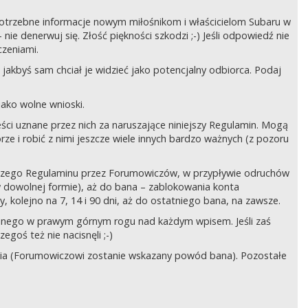
ć potrzebne informacje nowym miłośnikom i właścicielom Subaru w
ie denerwuj się. Złość piękności szkodzi ;-) Jeśli odpowiedź nie
czeniami.
jakbyś sam chciał je widzieć jako potencjalny odbiorca. Podaj
ako wolne wnioski.
ści uznane przez nich za naruszające niniejszy Regulamin. Mogą
órze i robić z nimi jeszcze wiele innych bardzo ważnych (z pozoru
ejszego Regulaminu przez Forumowiczów, w przypływie odruchów
w dowolnej formie), aż do bana – zablokowania konta
 kolejno na 7, 14 i 90 dni, aż do ostatniego bana, na zawsze.
zczonego w prawym górnym rogu nad każdym wpisem. Jeśli zaś
egoś też nie nacisnęli ;-)
ia (Forumowiczowi zostanie wskazany powód bana). Pozostałe