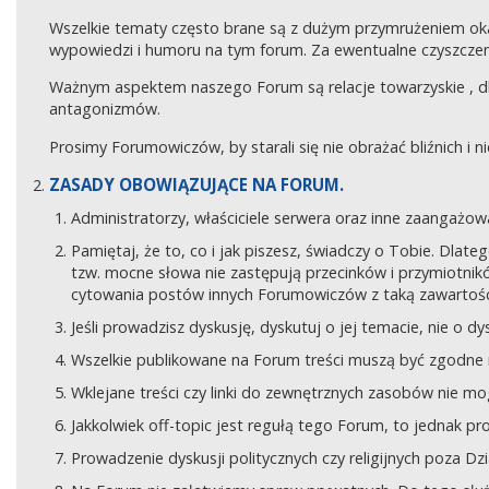
Wszelkie tematy często brane są z dużym przymrużeniem ok
wypowiedzi i humoru na tym forum. Za ewentualne czyszczeni
Ważnym aspektem naszego Forum są relacje towarzyskie , 
antagonizmów.
Prosimy Forumowiczów, by starali się nie obrażać bliźnich i 
ZASADY OBOWIĄZUJĄCE NA FORUM.
Administratorzy, właściciele serwera oraz inne zaangaż
Pamiętaj, że to, co i jak piszesz, świadczy o Tobie. Dla
tzw. mocne słowa nie zastępują przecinków i przymiotników
cytowania postów innych Forumowiczów z taką zawartośc
Jeśli prowadzisz dyskusję, dyskutuj o jej temacie, nie o d
Wszelkie publikowane na Forum treści muszą być zgodne n
Wklejane treści czy linki do zewnętrznych zasobów nie 
Jakkolwiek off-topic jest regułą tego Forum, to jednak p
Prowadzenie dyskusji politycznych czy religijnych poza D