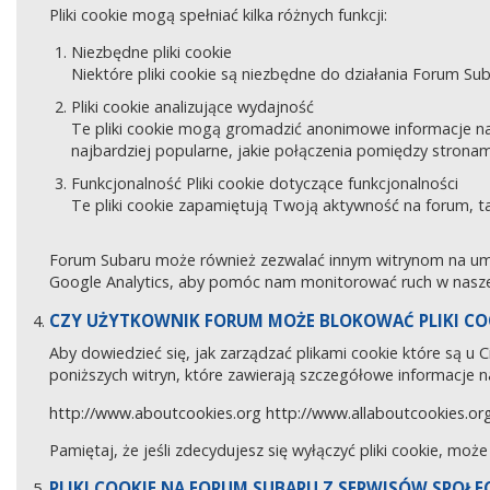
Pliki cookie mogą spełniać kilka różnych funkcji:
Niezbędne pliki cookie
Niektóre pliki cookie są niezbędne do działania Forum Sub
Pliki cookie analizujące wydajność
Te pliki cookie mogą gromadzić anonimowe informacje na
najbardziej popularne, jakie połączenia pomiędzy stronam
Funkcjonalność Pliki cookie dotyczące funkcjonalności
Te pliki cookie zapamiętują Twoją aktywność na forum, 
Forum Subaru może również zezwalać innym witrynom na umies
Google Analytics, aby pomóc nam monitorować ruch w naszej
CZY UŻYTKOWNIK FORUM MOŻE BLOKOWAĆ PLIKI CO
Aby dowiedzieć się, jak zarządzać plikami cookie które są u
poniższych witryn, które zawierają szczegółowe informacje na
http://www.aboutcookies.org
http://www.allaboutcookies.or
Pamiętaj, że jeśli zdecydujesz się wyłączyć pliki cookie, moż
PLIKI COOKIE NA FORUM SUBARU Z SERWISÓW SPOŁ