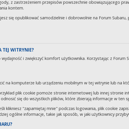
gody, z zastrzeżeniem przepisów powszechnie obowiązującego pra
ania kontem.
ujesz się opublikować samodzielnie i dobrowolnie na Forum Subaru
 TEJ WITRYNIE?
o wydajność i zwiększyć komfort użytkownika. Korzystając z Forum 
cić na komputerze lub urządzeniu mobilnym w tej witrynie lub na któr
 przykład plik cookie pomoże stronie internetowej lub innej stronie 
odnosić się do wszystkich plików, które zbierają informacje w ten 
eśli klikniesz "zapamiętaj mnie" podczas logowania, plik cookie za
rdziej ogólne informacje, takie jak sposób, w jaki użytkownicy przyby
BARU?