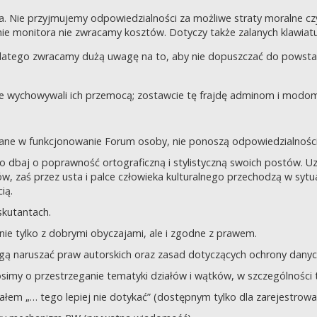
a. Nie przyjmujemy odpowiedzialności za możliwe straty moralne 
e monitora nie zwracamy kosztów. Dotyczy także zalanych klawiatur
dlatego zwracamy dużą uwagę na to, aby nie dopuszczać do powst
nie wychowywali ich przemocą; zostawcie tę frajdę adminom i modom 
owane w funkcjonowanie Forum osoby, nie ponoszą odpowiedzialności
tego dbaj o poprawność ortograficzną i stylistyczną swoich postów.
, zaś przez usta i palce człowieka kulturalnego przechodzą w sytua
ią.
yskutantach.
ie tylko z dobrymi obyczajami, ale i zgodne z prawem.
mogą naruszać praw autorskich oraz zasad dotyczących ochrony dan
rosimy o przestrzeganie tematyki działów i wątków, w szczególności 
ziałem „… tego lepiej nie dotykać” (dostępnym tylko dla zarejestrow