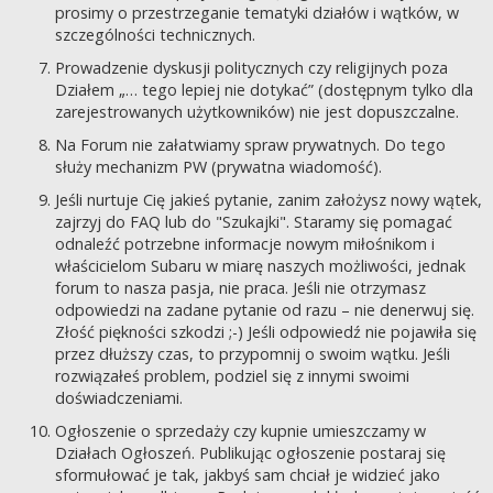
prosimy o przestrzeganie tematyki działów i wątków, w
szczególności technicznych.
Prowadzenie dyskusji politycznych czy religijnych poza
Działem „… tego lepiej nie dotykać” (dostępnym tylko dla
zarejestrowanych użytkowników) nie jest dopuszczalne.
Na Forum nie załatwiamy spraw prywatnych. Do tego
służy mechanizm PW (prywatna wiadomość).
Jeśli nurtuje Cię jakieś pytanie, zanim założysz nowy wątek,
zajrzyj do FAQ lub do "Szukajki". Staramy się pomagać
odnaleźć potrzebne informacje nowym miłośnikom i
właścicielom Subaru w miarę naszych możliwości, jednak
forum to nasza pasja, nie praca. Jeśli nie otrzymasz
odpowiedzi na zadane pytanie od razu – nie denerwuj się.
Złość piękności szkodzi ;-) Jeśli odpowiedź nie pojawiła się
przez dłuższy czas, to przypomnij o swoim wątku. Jeśli
rozwiązałeś problem, podziel się z innymi swoimi
doświadczeniami.
Ogłoszenie o sprzedaży czy kupnie umieszczamy w
Działach Ogłoszeń. Publikując ogłoszenie postaraj się
sformułować je tak, jakbyś sam chciał je widzieć jako