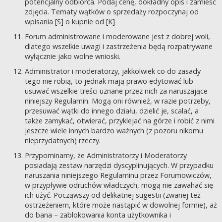
potencjalny odbiorca. Podaj cenę, dokładny opis i zamieść
zdjęcia. Tematy wątków o sprzedaży rozpoczynaj od
wpisania [S] o kupnie od [K]
Forum administrowane i moderowane jest z dobrej woli,
dlatego wszelkie uwagi i zastrzeżenia będą rozpatrywane
wyłącznie jako wolne wnioski.
Administrator i moderatorzy, jakkolwiek co do zasady
tego nie robią, to jednak mają prawo edytować lub
usuwać wszelkie treści uznane przez nich za naruszające
niniejszy Regulamin. Mogą oni również, w razie potrzeby,
przesuwać wątki do innego działu, dzielić je, scalać, a
także zamykać, otwierać, przyklejać na górze i robić z nimi
jeszcze wiele innych bardzo ważnych (z pozoru nikomu
nieprzydatnych) rzeczy.
Przypominamy, że Administratorzy i Moderatorzy
posiadają zestaw narzędzi dyscyplinujących. W przypadku
naruszania niniejszego Regulaminu przez Forumowiczów,
w przypływie odruchów władczych, mogą nie zawahać się
ich użyć. Począwszy od delikatnej sugestii (zwanej też
ostrzeżeniem, które może nastąpić w dowolnej formie), aż
do bana – zablokowania konta użytkownika i