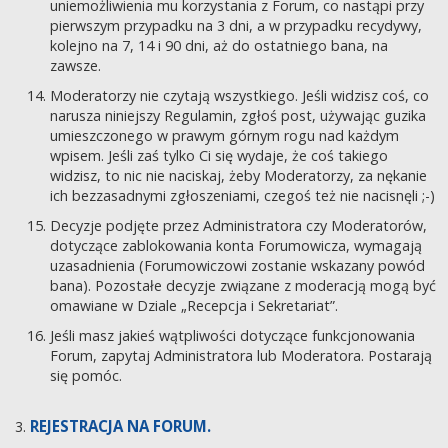
uniemożliwienia mu korzystania z Forum, co nastąpi przy
pierwszym przypadku na 3 dni, a w przypadku recydywy,
kolejno na 7, 14 i 90 dni, aż do ostatniego bana, na
zawsze.
Moderatorzy nie czytają wszystkiego. Jeśli widzisz coś, co
narusza niniejszy Regulamin, zgłoś post, używając guzika
umieszczonego w prawym górnym rogu nad każdym
wpisem. Jeśli zaś tylko Ci się wydaje, że coś takiego
widzisz, to nic nie naciskaj, żeby Moderatorzy, za nękanie
ich bezzasadnymi zgłoszeniami, czegoś też nie nacisnęli ;-)
Decyzje podjęte przez Administratora czy Moderatorów,
dotyczące zablokowania konta Forumowicza, wymagają
uzasadnienia (Forumowiczowi zostanie wskazany powód
bana). Pozostałe decyzje związane z moderacją mogą być
omawiane w Dziale „Recepcja i Sekretariat”.
Jeśli masz jakieś wątpliwości dotyczące funkcjonowania
Forum, zapytaj Administratora lub Moderatora. Postarają
się pomóc.
REJESTRACJA NA FORUM.