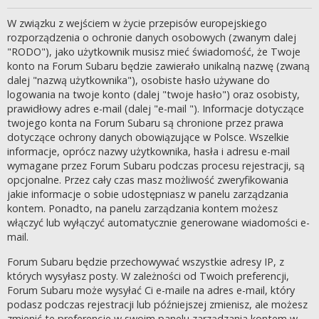
W związku z wejściem w życie przepisów europejskiego
rozporządzenia o ochronie danych osobowych (zwanym dalej
"RODO"), jako użytkownik musisz mieć świadomość, że Twoje
konto na Forum Subaru będzie zawierało unikalną nazwę (zwaną
dalej "nazwą użytkownika"), osobiste hasło używane do
logowania na twoje konto (dalej "twoje hasło") oraz osobisty,
prawidłowy adres e-mail (dalej "e-mail "). Informacje dotyczące
twojego konta na Forum Subaru są chronione przez prawa
dotyczące ochrony danych obowiązujące w Polsce. Wszelkie
informacje, oprócz nazwy użytkownika, hasła i adresu e-mail
wymagane przez Forum Subaru podczas procesu rejestracji, są
opcjonalne. Przez cały czas masz możliwość zweryfikowania
jakie informacje o sobie udostępniasz w panelu zarządzania
kontem. Ponadto, na panelu zarządzania kontem możesz
włączyć lub wyłączyć automatycznie generowane wiadomości e-
mail.
Forum Subaru będzie przechowywać wszystkie adresy IP, z
których wysyłasz posty. W zależności od Twoich preferencji,
Forum Subaru może wysyłać Ci e-maile na adres e-mail, który
podasz podczas rejestracji lub późniejszej zmienisz, ale możesz
zmienić te preferencje w swoim panelu zarządzania kontem w