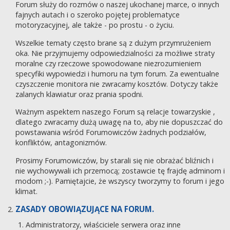
Forum służy do rozmów o naszej ukochanej marce, o innych
fajnych autach i o szeroko pojętej problematyce
motoryzacyjnej, ale także - po prostu - o życiu.
Wszelkie tematy często brane są z dużym przymrużeniem
oka. Nie przyjmujemy odpowiedzialności za możliwe straty
moralne czy rzeczowe spowodowane niezrozumieniem
specyfiki wypowiedzi i humoru na tym forum. Za ewentualne
czyszczenie monitora nie zwracamy kosztów. Dotyczy także
zalanych klawiatur oraz prania spodni.
Ważnym aspektem naszego Forum są relacje towarzyskie ,
dlatego zwracamy dużą uwagę na to, aby nie dopuszczać do
powstawania wśród Forumowiczów żadnych podziałów,
konfliktów, antagonizmów.
Prosimy Forumowiczów, by starali się nie obrażać bliźnich i
nie wychowywali ich przemocą; zostawcie tę frajdę adminom i
modom ;-). Pamiętajcie, że wszyscy tworzymy to forum i jego
klimat.
ZASADY OBOWIĄZUJĄCE NA FORUM.
Administratorzy, właściciele serwera oraz inne