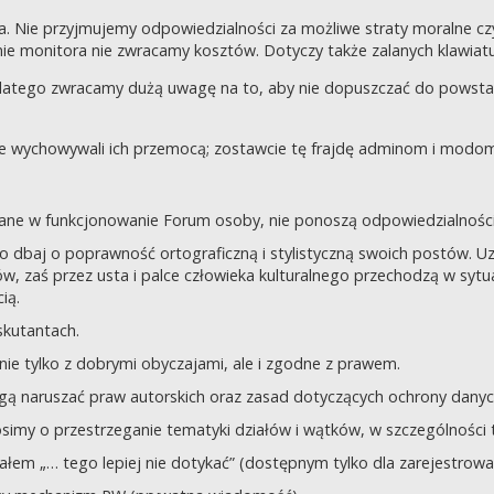
a. Nie przyjmujemy odpowiedzialności za możliwe straty moralne 
e monitora nie zwracamy kosztów. Dotyczy także zalanych klawiatur
dlatego zwracamy dużą uwagę na to, aby nie dopuszczać do powst
nie wychowywali ich przemocą; zostawcie tę frajdę adminom i modom 
owane w funkcjonowanie Forum osoby, nie ponoszą odpowiedzialności
tego dbaj o poprawność ortograficzną i stylistyczną swoich postów.
, zaś przez usta i palce człowieka kulturalnego przechodzą w sytua
ią.
yskutantach.
ie tylko z dobrymi obyczajami, ale i zgodne z prawem.
mogą naruszać praw autorskich oraz zasad dotyczących ochrony dan
rosimy o przestrzeganie tematyki działów i wątków, w szczególności 
ziałem „… tego lepiej nie dotykać” (dostępnym tylko dla zarejestrow