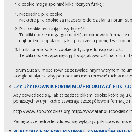
Pliki cookie mogą spełniać kilka różnych funkcji:
Niezbędne pliki cookie
Niektóre pliki cookie są niezbędne do działania Forum Sub
Pliki cookie analizujące wydajność
Te pliki cookie mogą gromadzić anonimowe informacje na
najbardziej popularne, jakie połączenia pomiędzy stronam
Funkcjonalność Pliki cookie dotyczące funkcjonalności
Te pliki cookie zapamiętują Twoją aktywność na forum, 
Forum Subaru może również zezwalać innym witrynom na umies
Google Analytics, aby pomóc nam monitorować ruch w naszej
CZY UŻYTKOWNIK FORUM MOŻE BLOKOWAĆ PLIKI CO
Aby dowiedzieć się, jak zarządzać plikami cookie które są u
poniższych witryn, które zawierają szczegółowe informacje na
http://www.aboutcookies.org
http://www.allaboutcookies.or
Pamiętaj, że jeśli zdecydujesz się wyłączyć pliki cookie, moż
PLIKI COOKIE NA FORUM SUBARU Z SERWISÓW SPOŁ