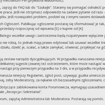
uży mechanizm PW (prywatna wiadomość).
tek, zajrzyj do FAQ lub do "Szukajki". Staramy się pomagać odnaleź
 praca. Jeśli nie otrzymasz odpowiedzi na zadane pytanie od razu – n
tku. Jeśli rozwiązałeś problem, podziel się z innymi swoimi doświad
 Ogłoszeń. Publikując ogłoszenie postaraj się sformułować je tak, 
przedaży rozpoczynaj od wpisania [S] o kupnie od [K]
latego wszelkie uwagi i zastrzeżenia będą rozpatrywane wyłącznie j
o nie robią, to jednak mają prawo edytować lub usuwać wszelkie tre
ziału, dzielić je, scalać, a także zamykać, otwierać, przyklejać na g
ją zestaw narzędzi dyscyplinujących. W przypadku naruszania nini
delikatnej sugestii (zwanej też ostrzeżeniem, które może nastąpić 
 nastąpi przy pierwszym przypadku na 3 dni, a w przypadku recydywy,
 co narusza niniejszy Regulamin, zgłoś post, używając guzika umies
iskaj, żeby Moderatorzy, za nękanie ich bezzasadnymi zgłoszeniami, cz
 dotyczące zablokowania konta Forumowicza, wymagają uzasadnien
 „Recepcja i Sekretariat”.
orum, zapytaj Administratora lub Moderatora. Postarają się pomóc.