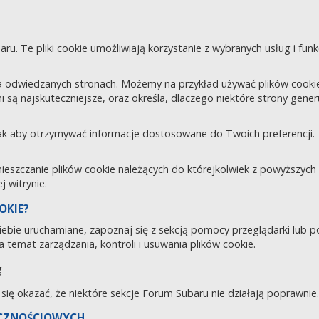
aru. Te pliki cookie umożliwiają korzystanie z wybranych usług i fu
 odwiedzanych stronach. Możemy na przykład używać plików cookie d
i są najskuteczniejsze, oraz określa, dlaczego niektóre strony gene
tak aby otrzymywać informacje dostosowane do Twoich preferencji.
zczanie plików cookie należących do którejkolwiek z powyższych ka
 witrynie.
OKIE?
 Ciebie uruchamiane, zapoznaj się z sekcją pomocy przeglądarki lub 
 temat zarządzania, kontroli i usuwania plików cookie.
g
e się okazać, że niektóre sekcje Forum Subaru nie działają poprawnie.
ECZNOŚCIOWYCH