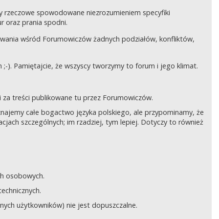
czy rzeczowe spowodowane niezrozumieniem specyfiki
 oraz prania spodni.
awania wśród Forumowiczów żadnych podziałów, konfliktów,
;-). Pamiętajcie, że wszyscy tworzymy to forum i jego klimat.
 za treści publikowane tu przez Forumowiczów.
 Uznajemy całe bogactwo języka polskiego, ale przypominamy, że
cjach szczególnych; im rzadziej, tym lepiej. Dotyczy to również
ych osobowych.
technicznych.
anych użytkowników) nie jest dopuszczalne.