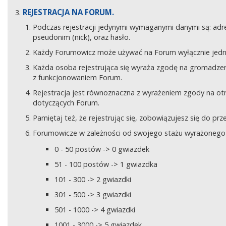
REJESTRACJA NA FORUM.
Podczas rejestracji jedynymi wymaganymi danymi są: adre
pseudonim (nick), oraz hasło.
Każdy Forumowicz może używać na Forum wyłącznie jedne
Każda osoba rejestrująca się wyraża zgodę na gromadzeni
z funkcjonowaniem Forum.
Rejestracja jest równoznaczna z wyrażeniem zgody na o
dotyczących Forum.
Pamiętaj też, że rejestrując się, zobowiązujesz się do pr
Forumowicze w zależności od swojego stażu wyrażonego w
0 - 50 postów -> 0 gwiazdek
51 - 100 postów -> 1 gwiazdka
101 - 300 -> 2 gwiazdki
301 - 500 -> 3 gwiazdki
501 - 1000 -> 4 gwiazdki
1001 - 3000 -> 5 gwiazdek