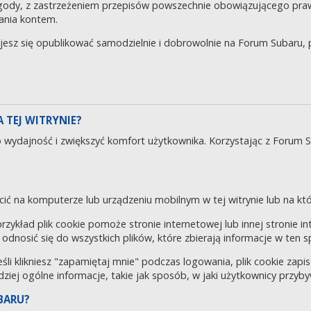
gody, z zastrzeżeniem przepisów powszechnie obowiązującego pra
ania kontem.
ujesz się opublikować samodzielnie i dobrowolnie na Forum Subaru
 TEJ WITRYNIE?
o wydajność i zwiększyć komfort użytkownika. Korzystając z Forum 
cić na komputerze lub urządzeniu mobilnym w tej witrynie lub na któr
 przykład plik cookie pomoże stronie internetowej lub innej stronie 
odnosić się do wszystkich plików, które zbierają informacje w ten 
eśli klikniesz "zapamiętaj mnie" podczas logowania, plik cookie za
rdziej ogólne informacje, takie jak sposób, w jaki użytkownicy przyby
BARU?