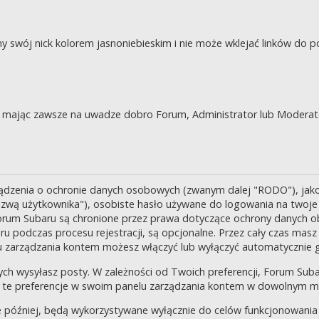
swój nick kolorem jasnoniebieskim i nie może wklejać linków do po
je, mając zawsze na uwadze dobro Forum, Administrator lub Moderat
ządzenia o ochronie danych osobowych (zwanym dalej "RODO"), jak
zwą użytkownika"), osobiste hasło używane do logowania na twoje k
 Forum Subaru są chronione przez prawa dotyczące ochrony danych o
 podczas procesu rejestracji, są opcjonalne. Przez cały czas masz
u zarządzania kontem możesz włączyć lub wyłączyć automatycznie 
ch wysyłasz posty. W zależności od Twoich preferencji, Forum Suba
enić te preferencje w swoim panelu zarządzania kontem w dowolnym 
 później, będą wykorzystywane wyłącznie do celów funkcjonowania