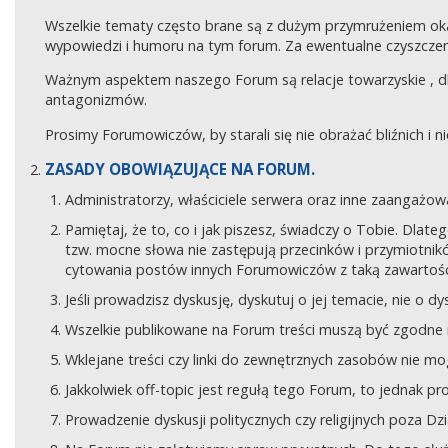
Wszelkie tematy często brane są z dużym przymrużeniem ok
wypowiedzi i humoru na tym forum. Za ewentualne czyszczeni
Ważnym aspektem naszego Forum są relacje towarzyskie , 
antagonizmów.
Prosimy Forumowiczów, by starali się nie obrażać bliźnich i 
ZASADY OBOWIĄZUJĄCE NA FORUM.
Administratorzy, właściciele serwera oraz inne zaangaż
Pamiętaj, że to, co i jak piszesz, świadczy o Tobie. Dla
tzw. mocne słowa nie zastępują przecinków i przymiotników
cytowania postów innych Forumowiczów z taką zawartośc
Jeśli prowadzisz dyskusję, dyskutuj o jej temacie, nie o d
Wszelkie publikowane na Forum treści muszą być zgodne n
Wklejane treści czy linki do zewnętrznych zasobów nie 
Jakkolwiek off-topic jest regułą tego Forum, to jednak p
Prowadzenie dyskusji politycznych czy religijnych poza D