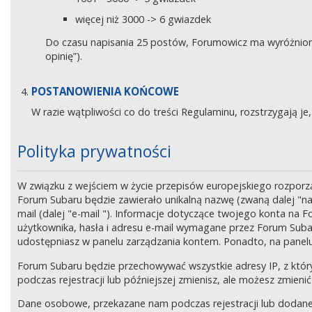
więcej niż 3000 -> 6 gwiazdek
Do czasu napisania 25 postów, Forumowicz ma wyróżniony 
opinię”).
POSTANOWIENIA KOŃCOWE
W razie wątpliwości co do treści Regulaminu, rozstrzygają 
Polityka prywatności
W związku z wejściem w życie przepisów europejskiego rozpor
Forum Subaru będzie zawierało unikalną nazwę (zwaną dalej "na
mail (dalej "e-mail "). Informacje dotyczące twojego konta na
użytkownika, hasła i adresu e-mail wymagane przez Forum Subaru
udostępniasz w panelu zarządzania kontem. Ponadto, na panel
Forum Subaru będzie przechowywać wszystkie adresy IP, z który
podczas rejestracji lub późniejszej zmienisz, ale możesz zmi
Dane osobowe, przekazane nam podczas rejestracji lub dodane