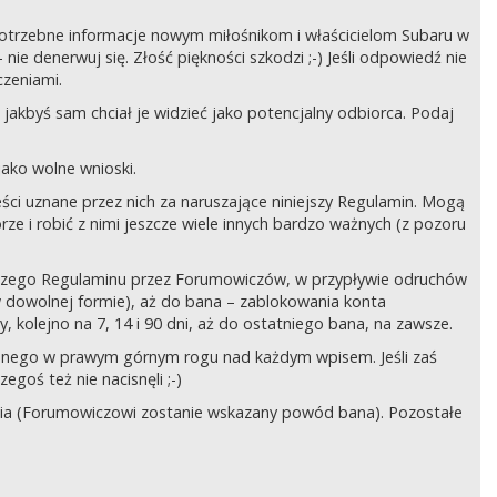
ć potrzebne informacje nowym miłośnikom i właścicielom Subaru w
ie denerwuj się. Złość piękności szkodzi ;-) Jeśli odpowiedź nie
czeniami.
jakbyś sam chciał je widzieć jako potencjalny odbiorca. Podaj
ako wolne wnioski.
ści uznane przez nich za naruszające niniejszy Regulamin. Mogą
órze i robić z nimi jeszcze wiele innych bardzo ważnych (z pozoru
ejszego Regulaminu przez Forumowiczów, w przypływie odruchów
w dowolnej formie), aż do bana – zablokowania konta
 kolejno na 7, 14 i 90 dni, aż do ostatniego bana, na zawsze.
zczonego w prawym górnym rogu nad każdym wpisem. Jeśli zaś
egoś też nie nacisnęli ;-)
ia (Forumowiczowi zostanie wskazany powód bana). Pozostałe