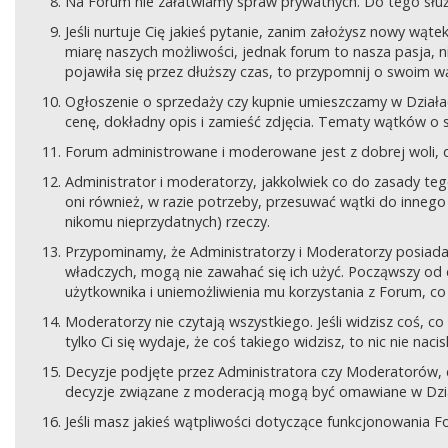
Na Forum nie załatwiamy spraw prywatnych. Do tego sł
Jeśli nurtuje Cię jakieś pytanie, zanim założysz nowy wą
miarę naszych możliwości, jednak forum to nasza pasja, nie
pojawiła się przez dłuższy czas, to przypomnij o swoim wą
Ogłoszenie o sprzedaży czy kupnie umieszczamy w Działach
cenę, dokładny opis i zamieść zdjęcia. Tematy wątków o s
Forum administrowane i moderowane jest z dobrej woli, d
Administrator i moderatorzy, jakkolwiek co do zasady teg
oni również, w razie potrzeby, przesuwać wątki do innego d
nikomu nieprzydatnych) rzeczy.
Przypominamy, że Administratorzy i Moderatorzy posiada
władczych, mogą nie zawahać się ich użyć. Począwszy od 
użytkownika i uniemożliwienia mu korzystania z Forum, co
Moderatorzy nie czytają wszystkiego. Jeśli widzisz coś,
tylko Ci się wydaje, że coś takiego widzisz, to nic nie nac
Decyzje podjęte przez Administratora czy Moderatorów,
decyzje związane z moderacją mogą być omawiane w Dziale
Jeśli masz jakieś wątpliwości dotyczące funkcjonowania F