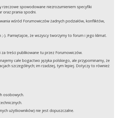
czy rzeczowe spowodowane niezrozumieniem specyfiki
 oraz prania spodni.
awania wśród Forumowiczów żadnych podziałów, konfliktów,
;-). Pamiętajcie, że wszyscy tworzymy to forum i jego klimat.
 za treści publikowane tu przez Forumowiczów.
 Uznajemy całe bogactwo języka polskiego, ale przypominamy, że
cjach szczególnych; im rzadziej, tym lepiej. Dotyczy to również
ych osobowych.
technicznych.
anych użytkowników) nie jest dopuszczalne.