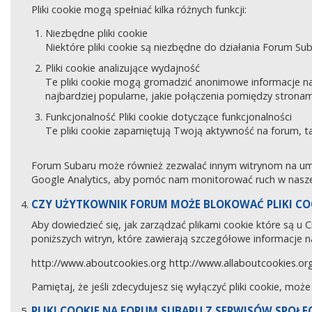
Pliki cookie mogą spełniać kilka różnych funkcji:
Niezbędne pliki cookie
Niektóre pliki cookie są niezbędne do działania Forum Sub
Pliki cookie analizujące wydajność
Te pliki cookie mogą gromadzić anonimowe informacje na
najbardziej popularne, jakie połączenia pomiędzy stronam
Funkcjonalność Pliki cookie dotyczące funkcjonalności
Te pliki cookie zapamiętują Twoją aktywność na forum, 
Forum Subaru może również zezwalać innym witrynom na umies
Google Analytics, aby pomóc nam monitorować ruch w naszej
CZY UŻYTKOWNIK FORUM MOŻE BLOKOWAĆ PLIKI CO
Aby dowiedzieć się, jak zarządzać plikami cookie które są u
poniższych witryn, które zawierają szczegółowe informacje na
http://www.aboutcookies.org
http://www.allaboutcookies.or
Pamiętaj, że jeśli zdecydujesz się wyłączyć pliki cookie, moż
PLIKI COOKIE NA FORUM SUBARU Z SERWISÓW SPOŁ