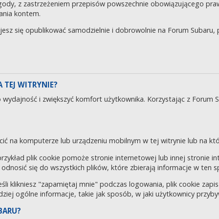
gody, z zastrzeżeniem przepisów powszechnie obowiązującego pra
ania kontem.
ujesz się opublikować samodzielnie i dobrowolnie na Forum Subaru
 TEJ WITRYNIE?
o wydajność i zwiększyć komfort użytkownika. Korzystając z Forum 
cić na komputerze lub urządzeniu mobilnym w tej witrynie lub na któr
 przykład plik cookie pomoże stronie internetowej lub innej stronie 
odnosić się do wszystkich plików, które zbierają informacje w ten 
eśli klikniesz "zapamiętaj mnie" podczas logowania, plik cookie za
rdziej ogólne informacje, takie jak sposób, w jaki użytkownicy przyby
BARU?