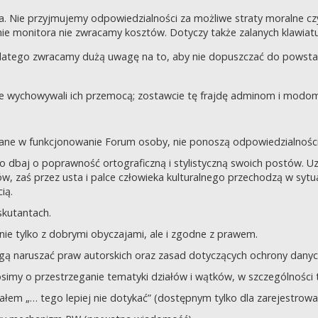
a. Nie przyjmujemy odpowiedzialności za możliwe straty moralne 
e monitora nie zwracamy kosztów. Dotyczy także zalanych klawiatur
dlatego zwracamy dużą uwagę na to, aby nie dopuszczać do powst
nie wychowywali ich przemocą; zostawcie tę frajdę adminom i modom 
owane w funkcjonowanie Forum osoby, nie ponoszą odpowiedzialności
tego dbaj o poprawność ortograficzną i stylistyczną swoich postów.
, zaś przez usta i palce człowieka kulturalnego przechodzą w sytua
ią.
yskutantach.
ie tylko z dobrymi obyczajami, ale i zgodne z prawem.
mogą naruszać praw autorskich oraz zasad dotyczących ochrony dan
rosimy o przestrzeganie tematyki działów i wątków, w szczególności 
ziałem „… tego lepiej nie dotykać” (dostępnym tylko dla zarejestrow