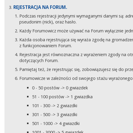
REJESTRACJA NA FORUM.
Podczas rejestracji jedynymi wymaganymi danymi są: adre
pseudonim (nick), oraz hasło.
Każdy Forumowicz może używać na Forum wyłącznie jedne
Każda osoba rejestrująca się wyraża zgodę na gromadzeni
z funkcjonowaniem Forum.
Rejestracja jest równoznaczna z wyrażeniem zgody na o
dotyczących Forum.
Pamiętaj też, że rejestrując się, zobowiązujesz się do pr
Forumowicze w zależności od swojego stażu wyrażonego w
0 - 50 postów -> 0 gwiazdek
51 - 100 postów -> 1 gwiazdka
101 - 300 -> 2 gwiazdki
301 - 500 -> 3 gwiazdki
501 - 1000 -> 4 gwiazdki
1001 - 3000 -> 5 gwiazdek