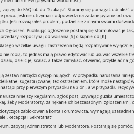
uży mechanizm PW (prywatna wiadomość).
tek, zajrzyj do FAQ lub do "Szukajki". Staramy się pomagać odnaleź
 praca. Jeśli nie otrzymasz odpowiedzi na zadane pytanie od razu – n
tku. Jeśli rozwiązałeś problem, podziel się z innymi swoimi doświad
 Ogłoszeń. Publikując ogłoszenie postaraj się sformułować je tak, 
przedaży rozpoczynaj od wpisania [S] o kupnie od [K]
latego wszelkie uwagi i zastrzeżenia będą rozpatrywane wyłącznie j
o nie robią, to jednak mają prawo edytować lub usuwać wszelkie tre
ziału, dzielić je, scalać, a także zamykać, otwierać, przyklejać na g
ją zestaw narzędzi dyscyplinujących. W przypadku naruszania nini
delikatnej sugestii (zwanej też ostrzeżeniem, które może nastąpić 
 nastąpi przy pierwszym przypadku na 3 dni, a w przypadku recydywy,
 co narusza niniejszy Regulamin, zgłoś post, używając guzika umies
iskaj, żeby Moderatorzy, za nękanie ich bezzasadnymi zgłoszeniami, cz
 dotyczące zablokowania konta Forumowicza, wymagają uzasadnien
 „Recepcja i Sekretariat”.
orum, zapytaj Administratora lub Moderatora. Postarają się pomóc.