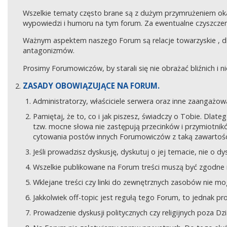
Wszelkie tematy często brane są z dużym przymrużeniem ok
wypowiedzi i humoru na tym forum. Za ewentualne czyszczeni
Ważnym aspektem naszego Forum są relacje towarzyskie , 
antagonizmów.
Prosimy Forumowiczów, by starali się nie obrażać bliźnich i 
ZASADY OBOWIĄZUJĄCE NA FORUM.
Administratorzy, właściciele serwera oraz inne zaangaż
Pamiętaj, że to, co i jak piszesz, świadczy o Tobie. Dla
tzw. mocne słowa nie zastępują przecinków i przymiotników
cytowania postów innych Forumowiczów z taką zawartośc
Jeśli prowadzisz dyskusję, dyskutuj o jej temacie, nie o d
Wszelkie publikowane na Forum treści muszą być zgodne n
Wklejane treści czy linki do zewnętrznych zasobów nie 
Jakkolwiek off-topic jest regułą tego Forum, to jednak p
Prowadzenie dyskusji politycznych czy religijnych poza D