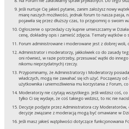
Na Forum nie załatwiamy spraw prywatnych. Do tego sł
Jeśli nurtuje Cię jakieś pytanie, zanim założysz nowy wą
miarę naszych możliwości, jednak forum to nasza pasja, nie
pojawiła się przez dłuższy czas, to przypomnij o swoim wą
Ogłoszenie o sprzedaży czy kupnie umieszczamy w Działach
cenę, dokładny opis i zamieść zdjęcia. Tematy wątków o s
Forum administrowane i moderowane jest z dobrej woli, d
Administrator i moderatorzy, jakkolwiek co do zasady teg
oni również, w razie potrzeby, przesuwać wątki do innego d
nikomu nieprzydatnych) rzeczy.
Przypominamy, że Administratorzy i Moderatorzy posiada
władczych, mogą nie zawahać się ich użyć. Począwszy od 
użytkownika i uniemożliwienia mu korzystania z Forum, co
Moderatorzy nie czytają wszystkiego. Jeśli widzisz coś,
tylko Ci się wydaje, że coś takiego widzisz, to nic nie nac
Decyzje podjęte przez Administratora czy Moderatorów,
decyzje związane z moderacją mogą być omawiane w Dziale
Jeśli masz jakieś wątpliwości dotyczące funkcjonowania F