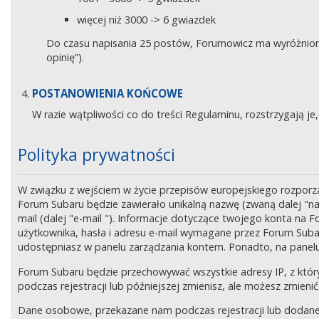
więcej niż 3000 -> 6 gwiazdek
Do czasu napisania 25 postów, Forumowicz ma wyróżniony 
opinię”).
POSTANOWIENIA KOŃCOWE
W razie wątpliwości co do treści Regulaminu, rozstrzygają 
Polityka prywatności
W związku z wejściem w życie przepisów europejskiego rozpor
Forum Subaru będzie zawierało unikalną nazwę (zwaną dalej "na
mail (dalej "e-mail "). Informacje dotyczące twojego konta na
użytkownika, hasła i adresu e-mail wymagane przez Forum Subaru
udostępniasz w panelu zarządzania kontem. Ponadto, na panel
Forum Subaru będzie przechowywać wszystkie adresy IP, z który
podczas rejestracji lub późniejszej zmienisz, ale możesz zmi
Dane osobowe, przekazane nam podczas rejestracji lub dodane