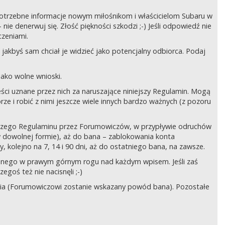
ć potrzebne informacje nowym miłośnikom i właścicielom Subaru w
ie denerwuj się. Złość piękności szkodzi ;-) Jeśli odpowiedź nie
czeniami.
jakbyś sam chciał je widzieć jako potencjalny odbiorca. Podaj
ako wolne wnioski.
ści uznane przez nich za naruszające niniejszy Regulamin. Mogą
órze i robić z nimi jeszcze wiele innych bardzo ważnych (z pozoru
ejszego Regulaminu przez Forumowiczów, w przypływie odruchów
w dowolnej formie), aż do bana – zablokowania konta
 kolejno na 7, 14 i 90 dni, aż do ostatniego bana, na zawsze.
zczonego w prawym górnym rogu nad każdym wpisem. Jeśli zaś
egoś też nie nacisnęli ;-)
ia (Forumowiczowi zostanie wskazany powód bana). Pozostałe