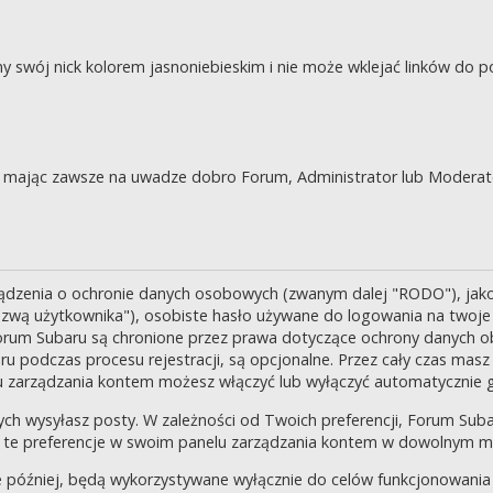
swój nick kolorem jasnoniebieskim i nie może wklejać linków do po
je, mając zawsze na uwadze dobro Forum, Administrator lub Moderat
ządzenia o ochronie danych osobowych (zwanym dalej "RODO"), jak
zwą użytkownika"), osobiste hasło używane do logowania na twoje k
 Forum Subaru są chronione przez prawa dotyczące ochrony danych o
 podczas procesu rejestracji, są opcjonalne. Przez cały czas masz
u zarządzania kontem możesz włączyć lub wyłączyć automatycznie 
ch wysyłasz posty. W zależności od Twoich preferencji, Forum Suba
enić te preferencje w swoim panelu zarządzania kontem w dowolnym 
 później, będą wykorzystywane wyłącznie do celów funkcjonowania