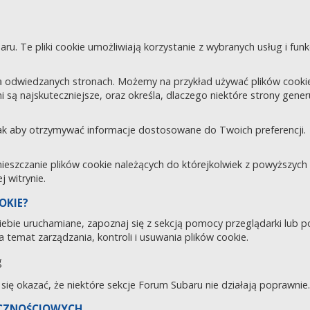
aru. Te pliki cookie umożliwiają korzystanie z wybranych usług i fu
 odwiedzanych stronach. Możemy na przykład używać plików cookie d
i są najskuteczniejsze, oraz określa, dlaczego niektóre strony gene
tak aby otrzymywać informacje dostosowane do Twoich preferencji.
zczanie plików cookie należących do którejkolwiek z powyższych ka
 witrynie.
OKIE?
 Ciebie uruchamiane, zapoznaj się z sekcją pomocy przeglądarki lub 
 temat zarządzania, kontroli i usuwania plików cookie.
g
e się okazać, że niektóre sekcje Forum Subaru nie działają poprawnie.
ECZNOŚCIOWYCH