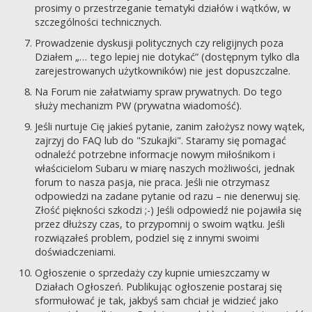
prosimy o przestrzeganie tematyki działów i wątków, w
szczególności technicznych.
Prowadzenie dyskusji politycznych czy religijnych poza
Działem „… tego lepiej nie dotykać” (dostępnym tylko dla
zarejestrowanych użytkowników) nie jest dopuszczalne.
Na Forum nie załatwiamy spraw prywatnych. Do tego
służy mechanizm PW (prywatna wiadomość).
Jeśli nurtuje Cię jakieś pytanie, zanim założysz nowy wątek,
zajrzyj do FAQ lub do "Szukajki". Staramy się pomagać
odnaleźć potrzebne informacje nowym miłośnikom i
właścicielom Subaru w miarę naszych możliwości, jednak
forum to nasza pasja, nie praca. Jeśli nie otrzymasz
odpowiedzi na zadane pytanie od razu – nie denerwuj się.
Złość piękności szkodzi ;-) Jeśli odpowiedź nie pojawiła się
przez dłuższy czas, to przypomnij o swoim wątku. Jeśli
rozwiązałeś problem, podziel się z innymi swoimi
doświadczeniami.
Ogłoszenie o sprzedaży czy kupnie umieszczamy w
Działach Ogłoszeń. Publikując ogłoszenie postaraj się
sformułować je tak, jakbyś sam chciał je widzieć jako