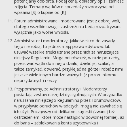
potencjalny odbiorca. Podaj cenę, dokładny opis i zamieść
zdjęcia. Tematy wątków o sprzedaży rozpoczynaj od
wpisania [S] o kupnie od [K]
Forum administrowane i moderowane jest z dobrej woli,
dlatego wszelkie uwagi i zastrzeżenia będą rozpatrywane
wyłącznie jako wolne wnioski.
Administrator i moderatorzy, jakkolwiek co do zasady
tego nie robią, to jednak mają prawo edytować lub
usuwać wszelkie treści uznane przez nich za naruszające
niniejszy Regulamin. Mogą oni również, w razie potrzeby,
przesuwać wątki do innego działu, dzielić je, scalać, a
także zamykać, otwierać, przyklejać na górze i robić z nimi
jeszcze wiele innych bardzo ważnych (z pozoru nikomu
nieprzydatnych) rzeczy.
Przypominamy, że Administratorzy i Moderatorzy
posiadają zestaw narzędzi dyscyplinujących. W przypadku
naruszania niniejszego Regulaminu przez Forumowiczów,
w przypływie odruchów władczych, mogą nie zawahać się
ich użyć. Począwszy od delikatnej sugestii (zwanej też
ostrzeżeniem, które może nastąpić w dowolnej formie), aż
do bana – zablokowania konta użytkownika i