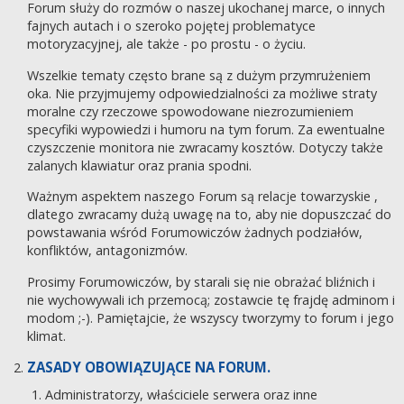
Forum służy do rozmów o naszej ukochanej marce, o innych
fajnych autach i o szeroko pojętej problematyce
motoryzacyjnej, ale także - po prostu - o życiu.
Wszelkie tematy często brane są z dużym przymrużeniem
oka. Nie przyjmujemy odpowiedzialności za możliwe straty
moralne czy rzeczowe spowodowane niezrozumieniem
specyfiki wypowiedzi i humoru na tym forum. Za ewentualne
czyszczenie monitora nie zwracamy kosztów. Dotyczy także
zalanych klawiatur oraz prania spodni.
Ważnym aspektem naszego Forum są relacje towarzyskie ,
dlatego zwracamy dużą uwagę na to, aby nie dopuszczać do
powstawania wśród Forumowiczów żadnych podziałów,
konfliktów, antagonizmów.
Prosimy Forumowiczów, by starali się nie obrażać bliźnich i
nie wychowywali ich przemocą; zostawcie tę frajdę adminom i
modom ;-). Pamiętajcie, że wszyscy tworzymy to forum i jego
klimat.
ZASADY OBOWIĄZUJĄCE NA FORUM.
Administratorzy, właściciele serwera oraz inne