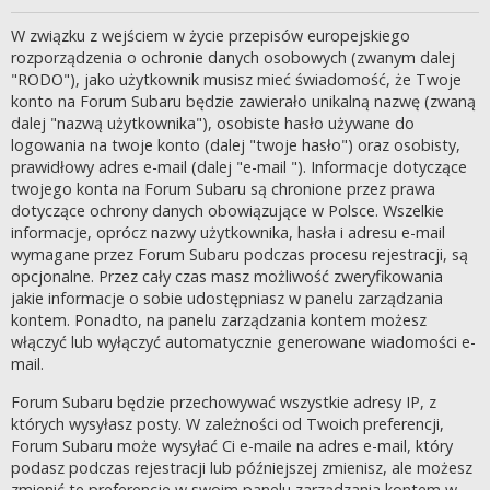
W związku z wejściem w życie przepisów europejskiego
rozporządzenia o ochronie danych osobowych (zwanym dalej
"RODO"), jako użytkownik musisz mieć świadomość, że Twoje
konto na Forum Subaru będzie zawierało unikalną nazwę (zwaną
dalej "nazwą użytkownika"), osobiste hasło używane do
logowania na twoje konto (dalej "twoje hasło") oraz osobisty,
prawidłowy adres e-mail (dalej "e-mail "). Informacje dotyczące
twojego konta na Forum Subaru są chronione przez prawa
dotyczące ochrony danych obowiązujące w Polsce. Wszelkie
informacje, oprócz nazwy użytkownika, hasła i adresu e-mail
wymagane przez Forum Subaru podczas procesu rejestracji, są
opcjonalne. Przez cały czas masz możliwość zweryfikowania
jakie informacje o sobie udostępniasz w panelu zarządzania
kontem. Ponadto, na panelu zarządzania kontem możesz
włączyć lub wyłączyć automatycznie generowane wiadomości e-
mail.
Forum Subaru będzie przechowywać wszystkie adresy IP, z
których wysyłasz posty. W zależności od Twoich preferencji,
Forum Subaru może wysyłać Ci e-maile na adres e-mail, który
podasz podczas rejestracji lub późniejszej zmienisz, ale możesz
zmienić te preferencje w swoim panelu zarządzania kontem w