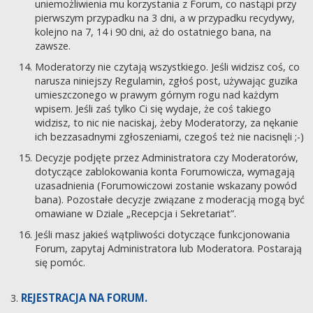
uniemożliwienia mu korzystania z Forum, co nastąpi przy
pierwszym przypadku na 3 dni, a w przypadku recydywy,
kolejno na 7, 14 i 90 dni, aż do ostatniego bana, na
zawsze.
Moderatorzy nie czytają wszystkiego. Jeśli widzisz coś, co
narusza niniejszy Regulamin, zgłoś post, używając guzika
umieszczonego w prawym górnym rogu nad każdym
wpisem. Jeśli zaś tylko Ci się wydaje, że coś takiego
widzisz, to nic nie naciskaj, żeby Moderatorzy, za nękanie
ich bezzasadnymi zgłoszeniami, czegoś też nie nacisnęli ;-)
Decyzje podjęte przez Administratora czy Moderatorów,
dotyczące zablokowania konta Forumowicza, wymagają
uzasadnienia (Forumowiczowi zostanie wskazany powód
bana). Pozostałe decyzje związane z moderacją mogą być
omawiane w Dziale „Recepcja i Sekretariat”.
Jeśli masz jakieś wątpliwości dotyczące funkcjonowania
Forum, zapytaj Administratora lub Moderatora. Postarają
się pomóc.
REJESTRACJA NA FORUM.