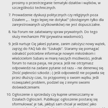
prosimy o przestrzeganie tematyki działów i wątków, w
szczególności technicznych.
Prowadzenie dyskusji politycznych czy religijnych poza
Działem „… tego lepiej nie dotykać” (dostępnym tylko dla
zarejestrowanych użytkowników) nie jest dopuszczalne.
Na Forum nie załatwiamy spraw prywatnych. Do tego
służy mechanizm PW (prywatna wiadomość).
Jeśli nurtuje Cię jakieś pytanie, zanim założysz nowy wątek,
zajrzyj do FAQ lub do "Szukajki". Staramy się pomagać
odnaleźć potrzebne informacje nowym miłośnikom i
właścicielom Subaru w miarę naszych możliwości, jednak
forum to nasza pasja, nie praca. Jeśli nie otrzymasz
odpowiedzi na zadane pytanie od razu – nie denerwuj się.
Złość piękności szkodzi ;-) Jeśli odpowiedź nie pojawiła się
przez dłuższy czas, to przypomnij o swoim wątku. Jeśli
rozwiązałeś problem, podziel się z innymi swoimi
doświadczeniami.
Ogłoszenie o sprzedaży czy kupnie umieszczamy w
Działach Ogłoszeń. Publikując ogłoszenie postaraj się
sformułować je tak, jakbyś sam chciał je widzieć jako