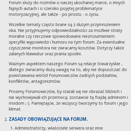
Forum służy do rozmów o naszej ukochanej marce, o innych
fajnych autach i o szeroko pojętej problematyce
motoryzacyjnej, ale także - po prostu - o życiu.
Wszelkie tematy często brane są z dużym przymrużeniem
oka. Nie przyjmujemy odpowiedzialności za możliwe straty
moralne czy rzeczowe spowodowane niezrozumieniem
specyfiki wypowiedzi i humoru na tym forum. Za ewentualne
czyszczenie monitora nie zwracamy kosztów. Dotyczy także
zalanych klawiatur oraz prania spodni.
Ważnym aspektem naszego Forum są relacje towarzyskie ,
dlatego zwracamy dużą uwagę na to, aby nie dopuszczać do
powstawania wśród Forumowiczów żadnych podziałów,
konfliktów, antagonizmów.
Prosimy Forumowiczów, by starali się nie obrażać bliźnich i
nie wychowywali ich przemocą; zostawcie tę frajdę adminom i
modom ;-). Pamiętajcie, że wszyscy tworzymy to forum i jego
klimat.
ZASADY OBOWIĄZUJĄCE NA FORUM.
Administratorzy, właściciele serwera oraz inne