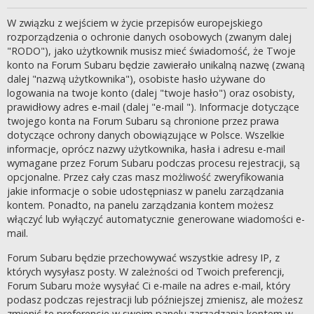
W związku z wejściem w życie przepisów europejskiego
rozporządzenia o ochronie danych osobowych (zwanym dalej
"RODO"), jako użytkownik musisz mieć świadomość, że Twoje
konto na Forum Subaru będzie zawierało unikalną nazwę (zwaną
dalej "nazwą użytkownika"), osobiste hasło używane do
logowania na twoje konto (dalej "twoje hasło") oraz osobisty,
prawidłowy adres e-mail (dalej "e-mail "). Informacje dotyczące
twojego konta na Forum Subaru są chronione przez prawa
dotyczące ochrony danych obowiązujące w Polsce. Wszelkie
informacje, oprócz nazwy użytkownika, hasła i adresu e-mail
wymagane przez Forum Subaru podczas procesu rejestracji, są
opcjonalne. Przez cały czas masz możliwość zweryfikowania
jakie informacje o sobie udostępniasz w panelu zarządzania
kontem. Ponadto, na panelu zarządzania kontem możesz
włączyć lub wyłączyć automatycznie generowane wiadomości e-
mail.
Forum Subaru będzie przechowywać wszystkie adresy IP, z
których wysyłasz posty. W zależności od Twoich preferencji,
Forum Subaru może wysyłać Ci e-maile na adres e-mail, który
podasz podczas rejestracji lub późniejszej zmienisz, ale możesz
zmienić te preferencje w swoim panelu zarządzania kontem w