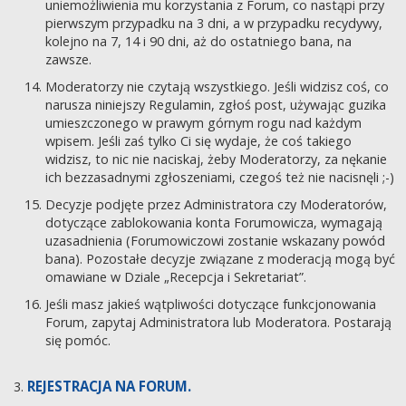
uniemożliwienia mu korzystania z Forum, co nastąpi przy
pierwszym przypadku na 3 dni, a w przypadku recydywy,
kolejno na 7, 14 i 90 dni, aż do ostatniego bana, na
zawsze.
Moderatorzy nie czytają wszystkiego. Jeśli widzisz coś, co
narusza niniejszy Regulamin, zgłoś post, używając guzika
umieszczonego w prawym górnym rogu nad każdym
wpisem. Jeśli zaś tylko Ci się wydaje, że coś takiego
widzisz, to nic nie naciskaj, żeby Moderatorzy, za nękanie
ich bezzasadnymi zgłoszeniami, czegoś też nie nacisnęli ;-)
Decyzje podjęte przez Administratora czy Moderatorów,
dotyczące zablokowania konta Forumowicza, wymagają
uzasadnienia (Forumowiczowi zostanie wskazany powód
bana). Pozostałe decyzje związane z moderacją mogą być
omawiane w Dziale „Recepcja i Sekretariat”.
Jeśli masz jakieś wątpliwości dotyczące funkcjonowania
Forum, zapytaj Administratora lub Moderatora. Postarają
się pomóc.
REJESTRACJA NA FORUM.