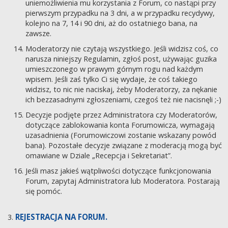
uniemożliwienia mu korzystania z Forum, co nastąpi przy
pierwszym przypadku na 3 dni, a w przypadku recydywy,
kolejno na 7, 14 i 90 dni, aż do ostatniego bana, na
zawsze.
Moderatorzy nie czytają wszystkiego. Jeśli widzisz coś, co
narusza niniejszy Regulamin, zgłoś post, używając guzika
umieszczonego w prawym górnym rogu nad każdym
wpisem. Jeśli zaś tylko Ci się wydaje, że coś takiego
widzisz, to nic nie naciskaj, żeby Moderatorzy, za nękanie
ich bezzasadnymi zgłoszeniami, czegoś też nie nacisnęli ;-)
Decyzje podjęte przez Administratora czy Moderatorów,
dotyczące zablokowania konta Forumowicza, wymagają
uzasadnienia (Forumowiczowi zostanie wskazany powód
bana). Pozostałe decyzje związane z moderacją mogą być
omawiane w Dziale „Recepcja i Sekretariat”.
Jeśli masz jakieś wątpliwości dotyczące funkcjonowania
Forum, zapytaj Administratora lub Moderatora. Postarają
się pomóc.
REJESTRACJA NA FORUM.