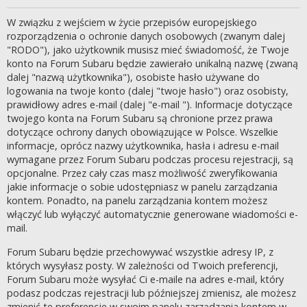
W związku z wejściem w życie przepisów europejskiego
rozporządzenia o ochronie danych osobowych (zwanym dalej
"RODO"), jako użytkownik musisz mieć świadomość, że Twoje
konto na Forum Subaru będzie zawierało unikalną nazwę (zwaną
dalej "nazwą użytkownika"), osobiste hasło używane do
logowania na twoje konto (dalej "twoje hasło") oraz osobisty,
prawidłowy adres e-mail (dalej "e-mail "). Informacje dotyczące
twojego konta na Forum Subaru są chronione przez prawa
dotyczące ochrony danych obowiązujące w Polsce. Wszelkie
informacje, oprócz nazwy użytkownika, hasła i adresu e-mail
wymagane przez Forum Subaru podczas procesu rejestracji, są
opcjonalne. Przez cały czas masz możliwość zweryfikowania
jakie informacje o sobie udostępniasz w panelu zarządzania
kontem. Ponadto, na panelu zarządzania kontem możesz
włączyć lub wyłączyć automatycznie generowane wiadomości e-
mail.
Forum Subaru będzie przechowywać wszystkie adresy IP, z
których wysyłasz posty. W zależności od Twoich preferencji,
Forum Subaru może wysyłać Ci e-maile na adres e-mail, który
podasz podczas rejestracji lub późniejszej zmienisz, ale możesz
zmienić te preferencje w swoim panelu zarządzania kontem w