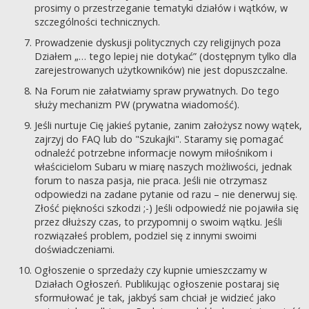
prosimy o przestrzeganie tematyki działów i wątków, w
szczególności technicznych.
Prowadzenie dyskusji politycznych czy religijnych poza
Działem „… tego lepiej nie dotykać” (dostępnym tylko dla
zarejestrowanych użytkowników) nie jest dopuszczalne.
Na Forum nie załatwiamy spraw prywatnych. Do tego
służy mechanizm PW (prywatna wiadomość).
Jeśli nurtuje Cię jakieś pytanie, zanim założysz nowy wątek,
zajrzyj do FAQ lub do "Szukajki". Staramy się pomagać
odnaleźć potrzebne informacje nowym miłośnikom i
właścicielom Subaru w miarę naszych możliwości, jednak
forum to nasza pasja, nie praca. Jeśli nie otrzymasz
odpowiedzi na zadane pytanie od razu – nie denerwuj się.
Złość piękności szkodzi ;-) Jeśli odpowiedź nie pojawiła się
przez dłuższy czas, to przypomnij o swoim wątku. Jeśli
rozwiązałeś problem, podziel się z innymi swoimi
doświadczeniami.
Ogłoszenie o sprzedaży czy kupnie umieszczamy w
Działach Ogłoszeń. Publikując ogłoszenie postaraj się
sformułować je tak, jakbyś sam chciał je widzieć jako