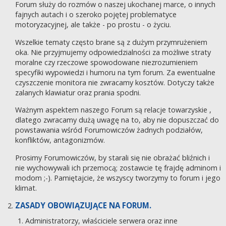
Forum służy do rozmów o naszej ukochanej marce, o innych
fajnych autach i o szeroko pojętej problematyce
motoryzacyjnej, ale także - po prostu - o życiu.
Wszelkie tematy często brane są z dużym przymrużeniem
oka. Nie przyjmujemy odpowiedzialności za możliwe straty
moralne czy rzeczowe spowodowane niezrozumieniem
specyfiki wypowiedzi i humoru na tym forum. Za ewentualne
czyszczenie monitora nie zwracamy kosztów. Dotyczy także
zalanych klawiatur oraz prania spodni.
Ważnym aspektem naszego Forum są relacje towarzyskie ,
dlatego zwracamy dużą uwagę na to, aby nie dopuszczać do
powstawania wśród Forumowiczów żadnych podziałów,
konfliktów, antagonizmów.
Prosimy Forumowiczów, by starali się nie obrażać bliźnich i
nie wychowywali ich przemocą; zostawcie tę frajdę adminom i
modom ;-). Pamiętajcie, że wszyscy tworzymy to forum i jego
klimat.
ZASADY OBOWIĄZUJĄCE NA FORUM.
Administratorzy, właściciele serwera oraz inne