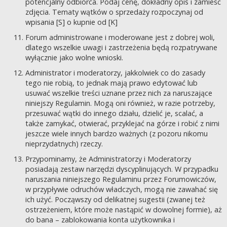
potencjalny odbiorca. Podaj cenę, dokładny opis i zamieść
zdjęcia. Tematy wątków o sprzedaży rozpoczynaj od
wpisania [S] o kupnie od [K]
Forum administrowane i moderowane jest z dobrej woli,
dlatego wszelkie uwagi i zastrzeżenia będą rozpatrywane
wyłącznie jako wolne wnioski.
Administrator i moderatorzy, jakkolwiek co do zasady
tego nie robią, to jednak mają prawo edytować lub
usuwać wszelkie treści uznane przez nich za naruszające
niniejszy Regulamin. Mogą oni również, w razie potrzeby,
przesuwać wątki do innego działu, dzielić je, scalać, a
także zamykać, otwierać, przyklejać na górze i robić z nimi
jeszcze wiele innych bardzo ważnych (z pozoru nikomu
nieprzydatnych) rzeczy.
Przypominamy, że Administratorzy i Moderatorzy
posiadają zestaw narzędzi dyscyplinujących. W przypadku
naruszania niniejszego Regulaminu przez Forumowiczów,
w przypływie odruchów władczych, mogą nie zawahać się
ich użyć. Począwszy od delikatnej sugestii (zwanej też
ostrzeżeniem, które może nastąpić w dowolnej formie), aż
do bana – zablokowania konta użytkownika i