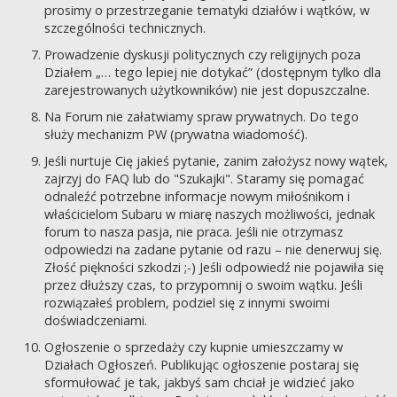
prosimy o przestrzeganie tematyki działów i wątków, w
szczególności technicznych.
Prowadzenie dyskusji politycznych czy religijnych poza
Działem „… tego lepiej nie dotykać” (dostępnym tylko dla
zarejestrowanych użytkowników) nie jest dopuszczalne.
Na Forum nie załatwiamy spraw prywatnych. Do tego
służy mechanizm PW (prywatna wiadomość).
Jeśli nurtuje Cię jakieś pytanie, zanim założysz nowy wątek,
zajrzyj do FAQ lub do "Szukajki". Staramy się pomagać
odnaleźć potrzebne informacje nowym miłośnikom i
właścicielom Subaru w miarę naszych możliwości, jednak
forum to nasza pasja, nie praca. Jeśli nie otrzymasz
odpowiedzi na zadane pytanie od razu – nie denerwuj się.
Złość piękności szkodzi ;-) Jeśli odpowiedź nie pojawiła się
przez dłuższy czas, to przypomnij o swoim wątku. Jeśli
rozwiązałeś problem, podziel się z innymi swoimi
doświadczeniami.
Ogłoszenie o sprzedaży czy kupnie umieszczamy w
Działach Ogłoszeń. Publikując ogłoszenie postaraj się
sformułować je tak, jakbyś sam chciał je widzieć jako