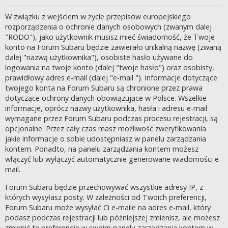
W związku z wejściem w życie przepisów europejskiego
rozporządzenia o ochronie danych osobowych (zwanym dalej
"RODO"), jako użytkownik musisz mieć świadomość, że Twoje
konto na Forum Subaru będzie zawierało unikalną nazwę (zwaną
dalej "nazwą użytkownika"), osobiste hasło używane do
logowania na twoje konto (dalej "twoje hasło") oraz osobisty,
prawidłowy adres e-mail (dalej "e-mail "). Informacje dotyczące
twojego konta na Forum Subaru są chronione przez prawa
dotyczące ochrony danych obowiązujące w Polsce. Wszelkie
informacje, oprócz nazwy użytkownika, hasła i adresu e-mail
wymagane przez Forum Subaru podczas procesu rejestracji, są
opcjonalne. Przez cały czas masz możliwość zweryfikowania
jakie informacje o sobie udostępniasz w panelu zarządzania
kontem. Ponadto, na panelu zarządzania kontem możesz
włączyć lub wyłączyć automatycznie generowane wiadomości e-
mail.
Forum Subaru będzie przechowywać wszystkie adresy IP, z
których wysyłasz posty. W zależności od Twoich preferencji,
Forum Subaru może wysyłać Ci e-maile na adres e-mail, który
podasz podczas rejestracji lub późniejszej zmienisz, ale możesz
zmienić te preferencje w swoim panelu zarządzania kontem w