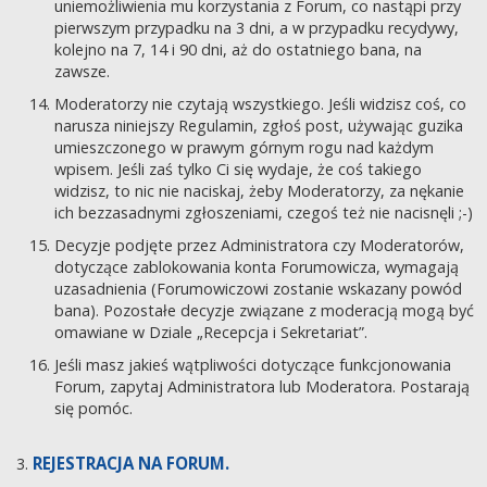
uniemożliwienia mu korzystania z Forum, co nastąpi przy
pierwszym przypadku na 3 dni, a w przypadku recydywy,
kolejno na 7, 14 i 90 dni, aż do ostatniego bana, na
zawsze.
Moderatorzy nie czytają wszystkiego. Jeśli widzisz coś, co
narusza niniejszy Regulamin, zgłoś post, używając guzika
umieszczonego w prawym górnym rogu nad każdym
wpisem. Jeśli zaś tylko Ci się wydaje, że coś takiego
widzisz, to nic nie naciskaj, żeby Moderatorzy, za nękanie
ich bezzasadnymi zgłoszeniami, czegoś też nie nacisnęli ;-)
Decyzje podjęte przez Administratora czy Moderatorów,
dotyczące zablokowania konta Forumowicza, wymagają
uzasadnienia (Forumowiczowi zostanie wskazany powód
bana). Pozostałe decyzje związane z moderacją mogą być
omawiane w Dziale „Recepcja i Sekretariat”.
Jeśli masz jakieś wątpliwości dotyczące funkcjonowania
Forum, zapytaj Administratora lub Moderatora. Postarają
się pomóc.
REJESTRACJA NA FORUM.