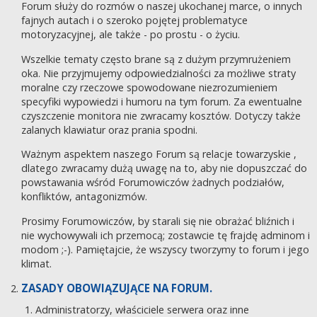
Forum służy do rozmów o naszej ukochanej marce, o innych
fajnych autach i o szeroko pojętej problematyce
motoryzacyjnej, ale także - po prostu - o życiu.
Wszelkie tematy często brane są z dużym przymrużeniem
oka. Nie przyjmujemy odpowiedzialności za możliwe straty
moralne czy rzeczowe spowodowane niezrozumieniem
specyfiki wypowiedzi i humoru na tym forum. Za ewentualne
czyszczenie monitora nie zwracamy kosztów. Dotyczy także
zalanych klawiatur oraz prania spodni.
Ważnym aspektem naszego Forum są relacje towarzyskie ,
dlatego zwracamy dużą uwagę na to, aby nie dopuszczać do
powstawania wśród Forumowiczów żadnych podziałów,
konfliktów, antagonizmów.
Prosimy Forumowiczów, by starali się nie obrażać bliźnich i
nie wychowywali ich przemocą; zostawcie tę frajdę adminom i
modom ;-). Pamiętajcie, że wszyscy tworzymy to forum i jego
klimat.
ZASADY OBOWIĄZUJĄCE NA FORUM.
Administratorzy, właściciele serwera oraz inne