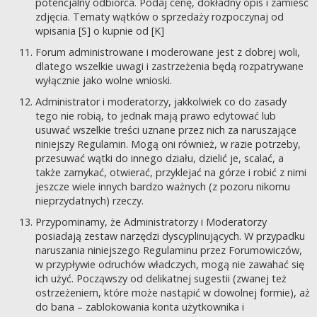
potencjalny odbiorca. Podaj cenę, dokładny opis i zamieść
zdjęcia. Tematy wątków o sprzedaży rozpoczynaj od
wpisania [S] o kupnie od [K]
Forum administrowane i moderowane jest z dobrej woli,
dlatego wszelkie uwagi i zastrzeżenia będą rozpatrywane
wyłącznie jako wolne wnioski.
Administrator i moderatorzy, jakkolwiek co do zasady
tego nie robią, to jednak mają prawo edytować lub
usuwać wszelkie treści uznane przez nich za naruszające
niniejszy Regulamin. Mogą oni również, w razie potrzeby,
przesuwać wątki do innego działu, dzielić je, scalać, a
także zamykać, otwierać, przyklejać na górze i robić z nimi
jeszcze wiele innych bardzo ważnych (z pozoru nikomu
nieprzydatnych) rzeczy.
Przypominamy, że Administratorzy i Moderatorzy
posiadają zestaw narzędzi dyscyplinujących. W przypadku
naruszania niniejszego Regulaminu przez Forumowiczów,
w przypływie odruchów władczych, mogą nie zawahać się
ich użyć. Począwszy od delikatnej sugestii (zwanej też
ostrzeżeniem, które może nastąpić w dowolnej formie), aż
do bana – zablokowania konta użytkownika i