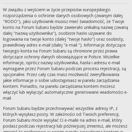
W związku z wejściem w życie przepisów europejskiego
rozporządzenia o ochronie danych osobowych (zwanym dalej
"RODO"), jako użytkownik musisz mieć świadomość, że Twoje
konto na Forum Subaru będzie zawierało unikalną nazwę (zwaną
dalej "nazwą użytkownika"), osobiste hasło używane do
logowania na twoje konto (dalej "twoje hasło") oraz osobisty,
prawidłowy adres e-mail (dalej "e-mail "). Informacje dotyczące
twojego konta na Forum Subaru są chronione przez prawa
dotyczące ochrony danych obowiązujące w Polsce. Wszelkie
informacje, oprócz nazwy użytkownika, hasła i adresu e-mail
wymagane przez Forum Subaru podczas procesu rejestracji, są
opcjonalne. Przez cały czas masz możliwość zweryfikowania
jakie informacje o sobie udostępniasz w panelu zarządzania
kontem. Ponadto, na panelu zarządzania kontem możesz
włączyć lub wyłączyć automatycznie generowane wiadomości e-
mail.
Forum Subaru będzie przechowywać wszystkie adresy IP, z
których wysyłasz posty. W zależności od Twoich preferencji,
Forum Subaru może wysyłać Ci e-maile na adres e-mail, który
podasz podczas rejestracji lub późniejszej zmienisz, ale możesz
zmienić te preferencje w swoim panelu zarządzania kontem w