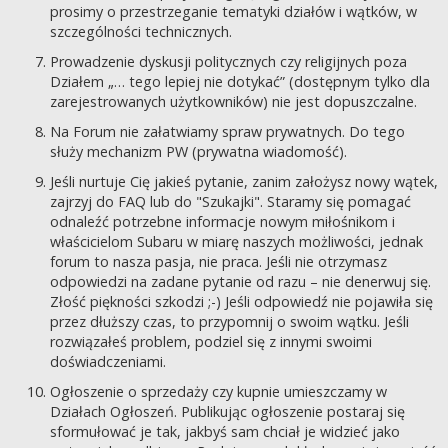
prosimy o przestrzeganie tematyki działów i wątków, w
szczególności technicznych.
Prowadzenie dyskusji politycznych czy religijnych poza
Działem „… tego lepiej nie dotykać” (dostępnym tylko dla
zarejestrowanych użytkowników) nie jest dopuszczalne.
Na Forum nie załatwiamy spraw prywatnych. Do tego
służy mechanizm PW (prywatna wiadomość).
Jeśli nurtuje Cię jakieś pytanie, zanim założysz nowy wątek,
zajrzyj do FAQ lub do "Szukajki". Staramy się pomagać
odnaleźć potrzebne informacje nowym miłośnikom i
właścicielom Subaru w miarę naszych możliwości, jednak
forum to nasza pasja, nie praca. Jeśli nie otrzymasz
odpowiedzi na zadane pytanie od razu – nie denerwuj się.
Złość piękności szkodzi ;-) Jeśli odpowiedź nie pojawiła się
przez dłuższy czas, to przypomnij o swoim wątku. Jeśli
rozwiązałeś problem, podziel się z innymi swoimi
doświadczeniami.
Ogłoszenie o sprzedaży czy kupnie umieszczamy w
Działach Ogłoszeń. Publikując ogłoszenie postaraj się
sformułować je tak, jakbyś sam chciał je widzieć jako