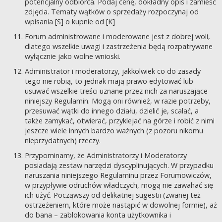
potencjalny odbiorca. Podaj cenę, dokładny opis i zamieść
zdjęcia. Tematy wątków o sprzedaży rozpoczynaj od
wpisania [S] o kupnie od [K]
Forum administrowane i moderowane jest z dobrej woli,
dlatego wszelkie uwagi i zastrzeżenia będą rozpatrywane
wyłącznie jako wolne wnioski.
Administrator i moderatorzy, jakkolwiek co do zasady
tego nie robią, to jednak mają prawo edytować lub
usuwać wszelkie treści uznane przez nich za naruszające
niniejszy Regulamin. Mogą oni również, w razie potrzeby,
przesuwać wątki do innego działu, dzielić je, scalać, a
także zamykać, otwierać, przyklejać na górze i robić z nimi
jeszcze wiele innych bardzo ważnych (z pozoru nikomu
nieprzydatnych) rzeczy.
Przypominamy, że Administratorzy i Moderatorzy
posiadają zestaw narzędzi dyscyplinujących. W przypadku
naruszania niniejszego Regulaminu przez Forumowiczów,
w przypływie odruchów władczych, mogą nie zawahać się
ich użyć. Począwszy od delikatnej sugestii (zwanej też
ostrzeżeniem, które może nastąpić w dowolnej formie), aż
do bana – zablokowania konta użytkownika i