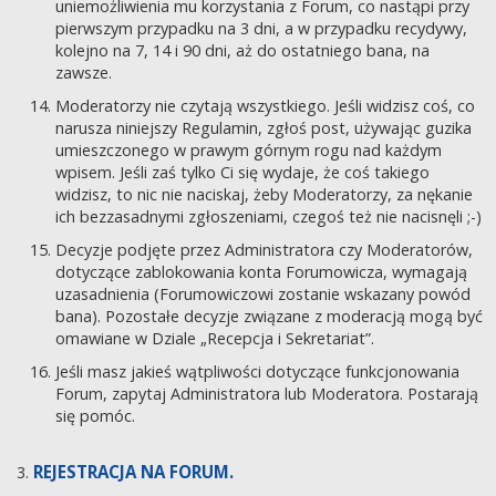
uniemożliwienia mu korzystania z Forum, co nastąpi przy
pierwszym przypadku na 3 dni, a w przypadku recydywy,
kolejno na 7, 14 i 90 dni, aż do ostatniego bana, na
zawsze.
Moderatorzy nie czytają wszystkiego. Jeśli widzisz coś, co
narusza niniejszy Regulamin, zgłoś post, używając guzika
umieszczonego w prawym górnym rogu nad każdym
wpisem. Jeśli zaś tylko Ci się wydaje, że coś takiego
widzisz, to nic nie naciskaj, żeby Moderatorzy, za nękanie
ich bezzasadnymi zgłoszeniami, czegoś też nie nacisnęli ;-)
Decyzje podjęte przez Administratora czy Moderatorów,
dotyczące zablokowania konta Forumowicza, wymagają
uzasadnienia (Forumowiczowi zostanie wskazany powód
bana). Pozostałe decyzje związane z moderacją mogą być
omawiane w Dziale „Recepcja i Sekretariat”.
Jeśli masz jakieś wątpliwości dotyczące funkcjonowania
Forum, zapytaj Administratora lub Moderatora. Postarają
się pomóc.
REJESTRACJA NA FORUM.