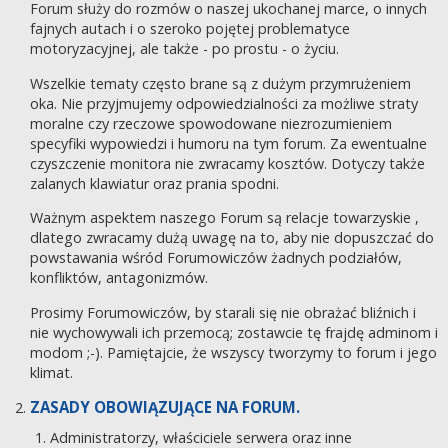
Forum służy do rozmów o naszej ukochanej marce, o innych
fajnych autach i o szeroko pojętej problematyce
motoryzacyjnej, ale także - po prostu - o życiu.
Wszelkie tematy często brane są z dużym przymrużeniem
oka. Nie przyjmujemy odpowiedzialności za możliwe straty
moralne czy rzeczowe spowodowane niezrozumieniem
specyfiki wypowiedzi i humoru na tym forum. Za ewentualne
czyszczenie monitora nie zwracamy kosztów. Dotyczy także
zalanych klawiatur oraz prania spodni.
Ważnym aspektem naszego Forum są relacje towarzyskie ,
dlatego zwracamy dużą uwagę na to, aby nie dopuszczać do
powstawania wśród Forumowiczów żadnych podziałów,
konfliktów, antagonizmów.
Prosimy Forumowiczów, by starali się nie obrażać bliźnich i
nie wychowywali ich przemocą; zostawcie tę frajdę adminom i
modom ;-). Pamiętajcie, że wszyscy tworzymy to forum i jego
klimat.
ZASADY OBOWIĄZUJĄCE NA FORUM.
Administratorzy, właściciele serwera oraz inne