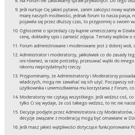
Na Forum nie załatwiamy spraw prywatnych. Do tego sł
Jeśli nurtuje Cię jakieś pytanie, zanim założysz nowy wą
miarę naszych możliwości, jednak forum to nasza pasja, nie
pojawiła się przez dłuższy czas, to przypomnij o swoim wą
Ogłoszenie o sprzedaży czy kupnie umieszczamy w Działach
cenę, dokładny opis i zamieść zdjęcia. Tematy wątków o s
Forum administrowane i moderowane jest z dobrej woli, d
Administrator i moderatorzy, jakkolwiek co do zasady teg
oni również, w razie potrzeby, przesuwać wątki do innego d
nikomu nieprzydatnych) rzeczy.
Przypominamy, że Administratorzy i Moderatorzy posiada
władczych, mogą nie zawahać się ich użyć. Począwszy od 
użytkownika i uniemożliwienia mu korzystania z Forum, co
Moderatorzy nie czytają wszystkiego. Jeśli widzisz coś,
tylko Ci się wydaje, że coś takiego widzisz, to nic nie nac
Decyzje podjęte przez Administratora czy Moderatorów,
decyzje związane z moderacją mogą być omawiane w Dziale
Jeśli masz jakieś wątpliwości dotyczące funkcjonowania F