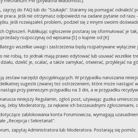
uży mechanizm PW (prywatna wiadomość).
tek, zajrzyj do FAQ lub do "Szukajki". Staramy się pomagać odnaleź
 praca. Jeśli nie otrzymasz odpowiedzi na zadane pytanie od razu – n
tku. Jeśli rozwiązałeś problem, podziel się z innymi swoimi doświad
 Ogłoszeń. Publikując ogłoszenie postaraj się sformułować je tak, 
przedaży rozpoczynaj od wpisania [S] o kupnie od [K]
latego wszelkie uwagi i zastrzeżenia będą rozpatrywane wyłącznie j
o nie robią, to jednak mają prawo edytować lub usuwać wszelkie tre
ziału, dzielić je, scalać, a także zamykać, otwierać, przyklejać na g
ją zestaw narzędzi dyscyplinujących. W przypadku naruszania nini
delikatnej sugestii (zwanej też ostrzeżeniem, które może nastąpić 
 nastąpi przy pierwszym przypadku na 3 dni, a w przypadku recydywy,
 co narusza niniejszy Regulamin, zgłoś post, używając guzika umies
iskaj, żeby Moderatorzy, za nękanie ich bezzasadnymi zgłoszeniami, cz
 dotyczące zablokowania konta Forumowicza, wymagają uzasadnien
 „Recepcja i Sekretariat”.
orum, zapytaj Administratora lub Moderatora. Postarają się pomóc.