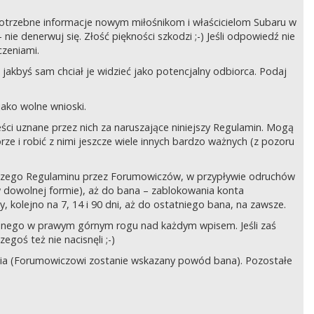
ć potrzebne informacje nowym miłośnikom i właścicielom Subaru w
ie denerwuj się. Złość piękności szkodzi ;-) Jeśli odpowiedź nie
czeniami.
jakbyś sam chciał je widzieć jako potencjalny odbiorca. Podaj
ako wolne wnioski.
ści uznane przez nich za naruszające niniejszy Regulamin. Mogą
órze i robić z nimi jeszcze wiele innych bardzo ważnych (z pozoru
ejszego Regulaminu przez Forumowiczów, w przypływie odruchów
w dowolnej formie), aż do bana – zablokowania konta
 kolejno na 7, 14 i 90 dni, aż do ostatniego bana, na zawsze.
zczonego w prawym górnym rogu nad każdym wpisem. Jeśli zaś
egoś też nie nacisnęli ;-)
ia (Forumowiczowi zostanie wskazany powód bana). Pozostałe