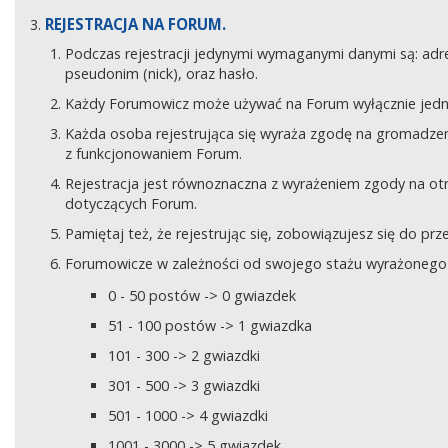
REJESTRACJA NA FORUM.
Podczas rejestracji jedynymi wymaganymi danymi są: adre
pseudonim (nick), oraz hasło.
Każdy Forumowicz może używać na Forum wyłącznie jedne
Każda osoba rejestrująca się wyraża zgodę na gromadzeni
z funkcjonowaniem Forum.
Rejestracja jest równoznaczna z wyrażeniem zgody na o
dotyczących Forum.
Pamiętaj też, że rejestrując się, zobowiązujesz się do pr
Forumowicze w zależności od swojego stażu wyrażonego w
0 - 50 postów -> 0 gwiazdek
51 - 100 postów -> 1 gwiazdka
101 - 300 -> 2 gwiazdki
301 - 500 -> 3 gwiazdki
501 - 1000 -> 4 gwiazdki
1001 - 3000 -> 5 gwiazdek