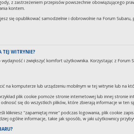
gody, z zastrzeżeniem przepisów powszechnie obowiązującego pra
ania kontem.
ujesz się opublikować samodzielnie i dobrowolnie na Forum Subaru
 TEJ WITRYNIE?
o wydajność i zwiększyć komfort użytkownika. Korzystając z Forum 
cić na komputerze lub urządzeniu mobilnym w tej witrynie lub na któr
 przykład plik cookie pomoże stronie internetowej lub innej stronie 
odnosić się do wszystkich plików, które zbierają informacje w ten 
eśli klikniesz "zapamiętaj mnie" podczas logowania, plik cookie za
rdziej ogólne informacje, takie jak sposób, w jaki użytkownicy przyby
BARU?