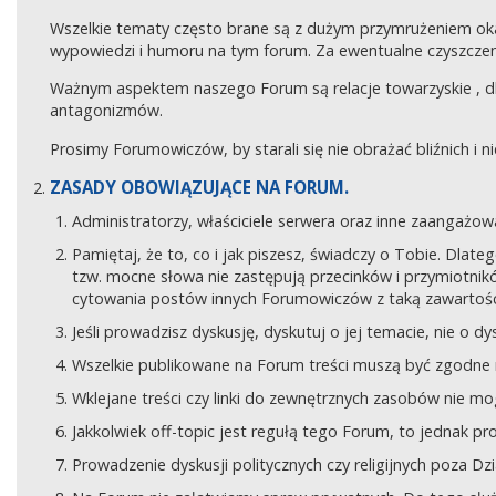
Wszelkie tematy często brane są z dużym przymrużeniem ok
wypowiedzi i humoru na tym forum. Za ewentualne czyszczeni
Ważnym aspektem naszego Forum są relacje towarzyskie , 
antagonizmów.
Prosimy Forumowiczów, by starali się nie obrażać bliźnich i 
ZASADY OBOWIĄZUJĄCE NA FORUM.
Administratorzy, właściciele serwera oraz inne zaangaż
Pamiętaj, że to, co i jak piszesz, świadczy o Tobie. Dla
tzw. mocne słowa nie zastępują przecinków i przymiotników
cytowania postów innych Forumowiczów z taką zawartośc
Jeśli prowadzisz dyskusję, dyskutuj o jej temacie, nie o d
Wszelkie publikowane na Forum treści muszą być zgodne n
Wklejane treści czy linki do zewnętrznych zasobów nie 
Jakkolwiek off-topic jest regułą tego Forum, to jednak p
Prowadzenie dyskusji politycznych czy religijnych poza D