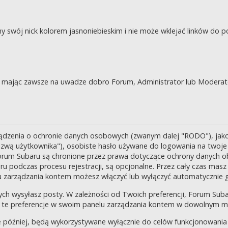
swój nick kolorem jasnoniebieskim i nie może wklejać linków do po
je, mając zawsze na uwadze dobro Forum, Administrator lub Moderat
ządzenia o ochronie danych osobowych (zwanym dalej "RODO"), jak
zwą użytkownika"), osobiste hasło używane do logowania na twoje k
 Forum Subaru są chronione przez prawa dotyczące ochrony danych o
 podczas procesu rejestracji, są opcjonalne. Przez cały czas masz
u zarządzania kontem możesz włączyć lub wyłączyć automatycznie 
ch wysyłasz posty. W zależności od Twoich preferencji, Forum Suba
enić te preferencje w swoim panelu zarządzania kontem w dowolnym 
 później, będą wykorzystywane wyłącznie do celów funkcjonowania