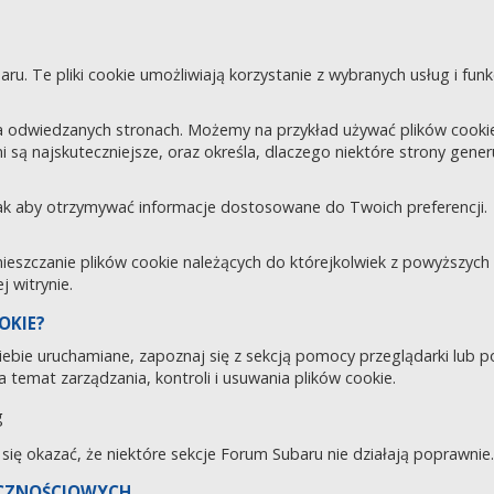
aru. Te pliki cookie umożliwiają korzystanie z wybranych usług i fu
 odwiedzanych stronach. Możemy na przykład używać plików cookie d
i są najskuteczniejsze, oraz określa, dlaczego niektóre strony gene
tak aby otrzymywać informacje dostosowane do Twoich preferencji.
zczanie plików cookie należących do którejkolwiek z powyższych ka
 witrynie.
OKIE?
 Ciebie uruchamiane, zapoznaj się z sekcją pomocy przeglądarki lub 
 temat zarządzania, kontroli i usuwania plików cookie.
g
e się okazać, że niektóre sekcje Forum Subaru nie działają poprawnie.
ECZNOŚCIOWYCH