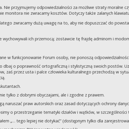
a. Nie przyjmujemy odpowiedzialności za możliwe straty moralne 
e monitora nie zwracamy kosztów. Dotyczy także zalanych klawiatur
dlatego zwracamy dużą uwagę na to, aby nie dopuszczać do powst
nie wychowywali ich przemocą; zostawcie tę frajdę adminom i modom 
owane w funkcjonowanie Forum osoby, nie ponoszą odpowiedzialności
tego dbaj o poprawność ortograficzną i stylistyczną swoich postów.
, zaś przez usta i palce człowieka kulturalnego przechodzą w sytua
ią.
yskutantach.
ie tylko z dobrymi obyczajami, ale i zgodne z prawem.
mogą naruszać praw autorskich oraz zasad dotyczących ochrony dan
rosimy o przestrzeganie tematyki działów i wątków, w szczególności 
ziałem „… tego lepiej nie dotykać” (dostępnym tylko dla zarejestrow