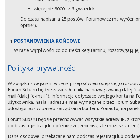
więcej niż 3000 -> 6 gwiazdek
Do czasu napisania 25 postów, Forumowicz ma wyróżniony 
opinię”).
POSTANOWIENIA KOŃCOWE
W razie wątpliwości co do treści Regulaminu, rozstrzygają 
Polityka prywatności
W związku z wejściem w życie przepisów europejskiego rozpor
Forum Subaru będzie zawierało unikalną nazwę (zwaną dalej "na
mail (dalej "e-mail "). Informacje dotyczące twojego konta na
użytkownika, hasła i adresu e-mail wymagane przez Forum Subaru
udostępniasz w panelu zarządzania kontem. Ponadto, na panel
Forum Subaru będzie przechowywać wszystkie adresy IP, z który
podczas rejestracji lub późniejszej zmienisz, ale możesz zmi
Dane osobowe, przekazane nam podczas rejestracji lub dodane