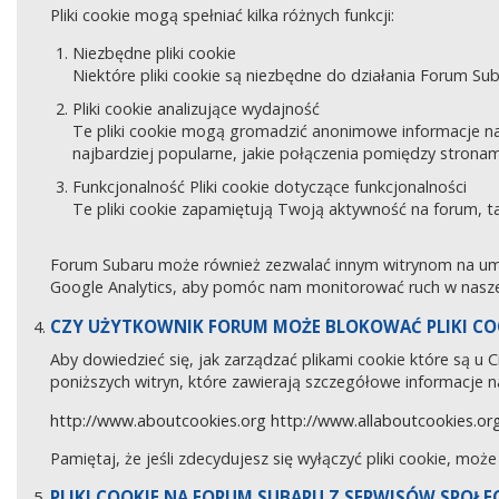
Pliki cookie mogą spełniać kilka różnych funkcji:
Niezbędne pliki cookie
Niektóre pliki cookie są niezbędne do działania Forum Sub
Pliki cookie analizujące wydajność
Te pliki cookie mogą gromadzić anonimowe informacje na
najbardziej popularne, jakie połączenia pomiędzy stronam
Funkcjonalność Pliki cookie dotyczące funkcjonalności
Te pliki cookie zapamiętują Twoją aktywność na forum, 
Forum Subaru może również zezwalać innym witrynom na umies
Google Analytics, aby pomóc nam monitorować ruch w naszej
CZY UŻYTKOWNIK FORUM MOŻE BLOKOWAĆ PLIKI CO
Aby dowiedzieć się, jak zarządzać plikami cookie które są u
poniższych witryn, które zawierają szczegółowe informacje na
http://www.aboutcookies.org
http://www.allaboutcookies.or
Pamiętaj, że jeśli zdecydujesz się wyłączyć pliki cookie, moż
PLIKI COOKIE NA FORUM SUBARU Z SERWISÓW SPOŁ