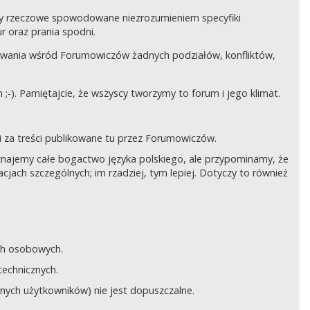
czy rzeczowe spowodowane niezrozumieniem specyfiki
 oraz prania spodni.
awania wśród Forumowiczów żadnych podziałów, konfliktów,
;-). Pamiętajcie, że wszyscy tworzymy to forum i jego klimat.
 za treści publikowane tu przez Forumowiczów.
 Uznajemy całe bogactwo języka polskiego, ale przypominamy, że
cjach szczególnych; im rzadziej, tym lepiej. Dotyczy to również
ych osobowych.
technicznych.
anych użytkowników) nie jest dopuszczalne.