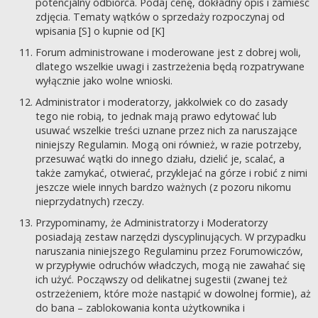
potencjalny odbiorca. Podaj cenę, dokładny opis i zamieść
zdjęcia. Tematy wątków o sprzedaży rozpoczynaj od
wpisania [S] o kupnie od [K]
Forum administrowane i moderowane jest z dobrej woli,
dlatego wszelkie uwagi i zastrzeżenia będą rozpatrywane
wyłącznie jako wolne wnioski.
Administrator i moderatorzy, jakkolwiek co do zasady
tego nie robią, to jednak mają prawo edytować lub
usuwać wszelkie treści uznane przez nich za naruszające
niniejszy Regulamin. Mogą oni również, w razie potrzeby,
przesuwać wątki do innego działu, dzielić je, scalać, a
także zamykać, otwierać, przyklejać na górze i robić z nimi
jeszcze wiele innych bardzo ważnych (z pozoru nikomu
nieprzydatnych) rzeczy.
Przypominamy, że Administratorzy i Moderatorzy
posiadają zestaw narzędzi dyscyplinujących. W przypadku
naruszania niniejszego Regulaminu przez Forumowiczów,
w przypływie odruchów władczych, mogą nie zawahać się
ich użyć. Począwszy od delikatnej sugestii (zwanej też
ostrzeżeniem, które może nastąpić w dowolnej formie), aż
do bana – zablokowania konta użytkownika i