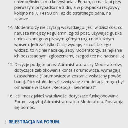
uniemożliwienia mu korzystania z Forum, co nastąpi przy
pierwszym przypadku na 3 dni, a w przypadku recydywy,
kolejno na 7, 14 i 90 dni, aż do ostatniego bana, na
zawsze.
Moderatorzy nie czytają wszystkiego. Jeśli widzisz coś, co
narusza niniejszy Regulamin, zgłoś post, używając guzika
umieszczonego w prawym górnym rogu nad każdym
wpisem. Jeśli zaś tylko Ci się wydaje, że coś takiego
widzisz, to nic nie naciskaj, żeby Moderatorzy, za nękanie
ich bezzasadnymi zgłoszeniami, czegoś też nie nacisnęli ;-)
Decyzje podjęte przez Administratora czy Moderatorów,
dotyczące zablokowania konta Forumowicza, wymagają
uzasadnienia (Forumowiczowi zostanie wskazany powód
bana). Pozostałe decyzje związane z moderacją mogą być
omawiane w Dziale „Recepcja i Sekretariat”.
Jeśli masz jakieś wątpliwości dotyczące funkcjonowania
Forum, zapytaj Administratora lub Moderatora. Postarają
się pomóc.
REJESTRACJA NA FORUM.