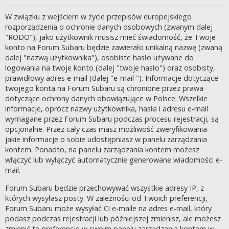
W związku z wejściem w życie przepisów europejskiego
rozporządzenia o ochronie danych osobowych (zwanym dalej
"RODO"), jako użytkownik musisz mieć świadomość, że Twoje
konto na Forum Subaru będzie zawierało unikalną nazwę (zwaną
dalej "nazwą użytkownika"), osobiste hasło używane do
logowania na twoje konto (dalej "twoje hasło") oraz osobisty,
prawidłowy adres e-mail (dalej "e-mail "). Informacje dotyczące
twojego konta na Forum Subaru są chronione przez prawa
dotyczące ochrony danych obowiązujące w Polsce. Wszelkie
informacje, oprócz nazwy użytkownika, hasła i adresu e-mail
wymagane przez Forum Subaru podczas procesu rejestracji, są
opcjonalne. Przez cały czas masz możliwość zweryfikowania
jakie informacje o sobie udostępniasz w panelu zarządzania
kontem. Ponadto, na panelu zarządzania kontem możesz
włączyć lub wyłączyć automatycznie generowane wiadomości e-
mail.
Forum Subaru będzie przechowywać wszystkie adresy IP, z
których wysyłasz posty. W zależności od Twoich preferencji,
Forum Subaru może wysyłać Ci e-maile na adres e-mail, który
podasz podczas rejestracji lub późniejszej zmienisz, ale możesz
zmienić te preferencje w swoim panelu zarządzania kontem w