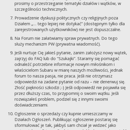
prosimy o przestrzeganie tematyki działów i wątków, w
szczególności technicznych.
Prowadzenie dyskusji politycznych czy religijnych poza
Działem „… tego lepiej nie dotykać” (dostępnym tylko dla
zarejestrowanych użytkowników) nie jest dopuszczalne.
Na Forum nie załatwiamy spraw prywatnych. Do tego
służy mechanizm PW (prywatna wiadomość).
Jeśli nurtuje Cię jakieś pytanie, zanim założysz nowy wątek,
zajrzyj do FAQ lub do "Szukajki". Staramy się pomagać
odnaleźć potrzebne informacje nowym miłośnikom i
właścicielom Subaru w miarę naszych możliwości, jednak
forum to nasza pasja, nie praca. Jeśli nie otrzymasz
odpowiedzi na zadane pytanie od razu – nie denerwuj się.
Złość piękności szkodzi ;-) Jeśli odpowiedź nie pojawiła się
przez dłuższy czas, to przypomnij o swoim wątku. Jeśli
rozwiązałeś problem, podziel się z innymi swoimi
doświadczeniami.
Ogłoszenie o sprzedaży czy kupnie umieszczamy w
Działach Ogłoszeń. Publikując ogłoszenie postaraj się
sformułować je tak, jakbyś sam chciał je widzieć jako