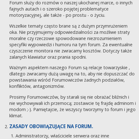
Forum służy do rozmów o naszej ukochanej marce, o innych
fajnych autach i o szeroko pojętej problematyce
motoryzacyjnej, ale także - po prostu - o życiu.
Wszelkie tematy często brane są z dużym przymrużeniem
oka. Nie przyjmujemy odpowiedzialności za możliwe straty
moralne czy rzeczowe spowodowane niezrozumieniem
specyfiki wypowiedzi i humoru na tym forum. Za ewentualne
czyszczenie monitora nie zwracamy kosztów. Dotyczy także
zalanych klawiatur oraz prania spodni.
Ważnym aspektem naszego Forum są relacje towarzyskie ,
dlatego zwracamy dużą uwagę na to, aby nie dopuszczać do
powstawania wśród Forumowiczów żadnych podziałów,
konfliktów, antagonizmów.
Prosimy Forumowiczów, by starali się nie obrażać bliźnich i
nie wychowywali ich przemocą; zostawcie tę frajdę adminom i
modom ;-). Pamiętajcie, że wszyscy tworzymy to forum i jego
klimat.
ZASADY OBOWIĄZUJĄCE NA FORUM.
Administratorzy, właściciele serwera oraz inne