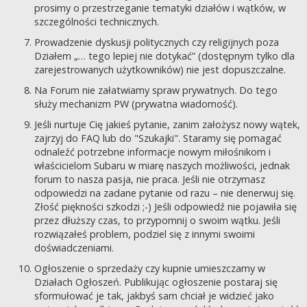
prosimy o przestrzeganie tematyki działów i wątków, w
szczególności technicznych.
Prowadzenie dyskusji politycznych czy religijnych poza
Działem „… tego lepiej nie dotykać” (dostępnym tylko dla
zarejestrowanych użytkowników) nie jest dopuszczalne.
Na Forum nie załatwiamy spraw prywatnych. Do tego
służy mechanizm PW (prywatna wiadomość).
Jeśli nurtuje Cię jakieś pytanie, zanim założysz nowy wątek,
zajrzyj do FAQ lub do "Szukajki". Staramy się pomagać
odnaleźć potrzebne informacje nowym miłośnikom i
właścicielom Subaru w miarę naszych możliwości, jednak
forum to nasza pasja, nie praca. Jeśli nie otrzymasz
odpowiedzi na zadane pytanie od razu – nie denerwuj się.
Złość piękności szkodzi ;-) Jeśli odpowiedź nie pojawiła się
przez dłuższy czas, to przypomnij o swoim wątku. Jeśli
rozwiązałeś problem, podziel się z innymi swoimi
doświadczeniami.
Ogłoszenie o sprzedaży czy kupnie umieszczamy w
Działach Ogłoszeń. Publikując ogłoszenie postaraj się
sformułować je tak, jakbyś sam chciał je widzieć jako