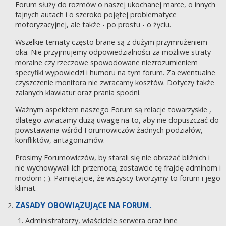
Forum służy do rozmów o naszej ukochanej marce, o innych
fajnych autach i o szeroko pojętej problematyce
motoryzacyjnej, ale także - po prostu - o życiu.
Wszelkie tematy często brane są z dużym przymrużeniem
oka. Nie przyjmujemy odpowiedzialności za możliwe straty
moralne czy rzeczowe spowodowane niezrozumieniem
specyfiki wypowiedzi i humoru na tym forum. Za ewentualne
czyszczenie monitora nie zwracamy kosztów. Dotyczy także
zalanych klawiatur oraz prania spodni.
Ważnym aspektem naszego Forum są relacje towarzyskie ,
dlatego zwracamy dużą uwagę na to, aby nie dopuszczać do
powstawania wśród Forumowiczów żadnych podziałów,
konfliktów, antagonizmów.
Prosimy Forumowiczów, by starali się nie obrażać bliźnich i
nie wychowywali ich przemocą; zostawcie tę frajdę adminom i
modom ;-). Pamiętajcie, że wszyscy tworzymy to forum i jego
klimat.
ZASADY OBOWIĄZUJĄCE NA FORUM.
Administratorzy, właściciele serwera oraz inne