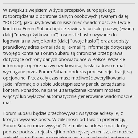
W związku z wejściem w życie przepisów europejskiego
rozporządzenia o ochronie danych osobowych (zwanym dalej
"RODO"), jako użytkownik musisz mieć świadomość, że Twoje
konto na Forum Subaru będzie zawierało unikalną nazwę (zwaną
dalej "nazwą użytkownika"), osobiste hasło używane do
logowania na twoje konto (dalej "twoje hasło") oraz osobisty,
prawidłowy adres e-mail (dalej "e-mail "). Informacje dotyczące
twojego konta na Forum Subaru są chronione przez prawa
dotyczące ochrony danych obowiązujące w Polsce. Wszelkie
informacje, oprócz nazwy użytkownika, hasła i adresu e-mail
wymagane przez Forum Subaru podczas procesu rejestracji, są
opcjonalne. Przez cały czas masz możliwość zweryfikowania
jakie informacje o sobie udostępniasz w panelu zarządzania
kontem. Ponadto, na panelu zarządzania kontem możesz
włączyć lub wyłączyć automatycznie generowane wiadomości e-
mail.
Forum Subaru będzie przechowywać wszystkie adresy IP, z
których wysyłasz posty. W zależności od Twoich preferencji,
Forum Subaru może wysyłać Ci e-maile na adres e-mail, który
podasz podczas rejestracji lub późniejszej zmienisz, ale możesz
zmienić te preferencje w swoim panelu zarządzania kontem w