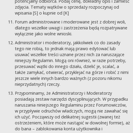
potencjalny odbiorca. Podaj cenę, dokładny opis i zamieść
zdjęcia. Tematy wątków o sprzedaży rozpoczynaj od
wpisania [S] o kupnie od [K]
Forum administrowane i moderowane jest z dobrej woli,
dlatego wszelkie uwagi i zastrzeżenia będą rozpatrywane
wyłącznie jako wolne wnioski.
Administrator i moderatorzy, jakkolwiek co do zasady
tego nie robią, to jednak mają prawo edytować lub
usuwać wszelkie treści uznane przez nich za naruszające
niniejszy Regulamin. Mogą oni również, w razie potrzeby,
przesuwać wątki do innego działu, dzielić je, scalać, a
także zamykać, otwierać, przyklejać na górze i robić z nimi
jeszcze wiele innych bardzo ważnych (z pozoru nikomu
nieprzydatnych) rzeczy.
Przypominamy, że Administratorzy i Moderatorzy
posiadają zestaw narzędzi dyscyplinujących. W przypadku
naruszania niniejszego Regulaminu przez Forumowiczów,
w przypływie odruchów władczych, mogą nie zawahać się
ich użyć. Począwszy od delikatnej sugestii (zwanej też
ostrzeżeniem, które może nastąpić w dowolnej formie), aż
do bana – zablokowania konta użytkownika i