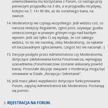
uniemożliwienia mu korzystania z Forum, co nastąpi przy
pierwszym przypadku na 3 dni, a w przypadku recydywy,
kolejno na 7, 14 i 90 dni, aż do ostatniego bana, na
zawsze.
Moderatorzy nie czytają wszystkiego. Jeśli widzisz coś, co
narusza niniejszy Regulamin, zgłoś post, używając guzika
umieszczonego w prawym górnym rogu nad każdym
wpisem. Jeśli zaś tylko Ci się wydaje, że coś takiego
widzisz, to nic nie naciskaj, żeby Moderatorzy, za nękanie
ich bezzasadnymi zgłoszeniami, czegoś też nie nacisnęli ;-)
Decyzje podjęte przez Administratora czy Moderatorów,
dotyczące zablokowania konta Forumowicza, wymagają
uzasadnienia (Forumowiczowi zostanie wskazany powód
bana). Pozostałe decyzje związane z moderacją mogą być
omawiane w Dziale „Recepcja i Sekretariat”.
Jeśli masz jakieś wątpliwości dotyczące funkcjonowania
Forum, zapytaj Administratora lub Moderatora. Postarają
się pomóc.
REJESTRACJA NA FORUM.