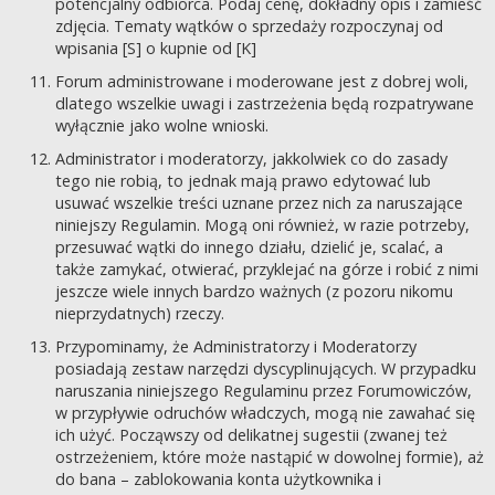
potencjalny odbiorca. Podaj cenę, dokładny opis i zamieść
zdjęcia. Tematy wątków o sprzedaży rozpoczynaj od
wpisania [S] o kupnie od [K]
Forum administrowane i moderowane jest z dobrej woli,
dlatego wszelkie uwagi i zastrzeżenia będą rozpatrywane
wyłącznie jako wolne wnioski.
Administrator i moderatorzy, jakkolwiek co do zasady
tego nie robią, to jednak mają prawo edytować lub
usuwać wszelkie treści uznane przez nich za naruszające
niniejszy Regulamin. Mogą oni również, w razie potrzeby,
przesuwać wątki do innego działu, dzielić je, scalać, a
także zamykać, otwierać, przyklejać na górze i robić z nimi
jeszcze wiele innych bardzo ważnych (z pozoru nikomu
nieprzydatnych) rzeczy.
Przypominamy, że Administratorzy i Moderatorzy
posiadają zestaw narzędzi dyscyplinujących. W przypadku
naruszania niniejszego Regulaminu przez Forumowiczów,
w przypływie odruchów władczych, mogą nie zawahać się
ich użyć. Począwszy od delikatnej sugestii (zwanej też
ostrzeżeniem, które może nastąpić w dowolnej formie), aż
do bana – zablokowania konta użytkownika i