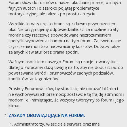
Forum służy do rozmów o naszej ukochanej marce, o innych
fajnych autach i o szeroko pojętej problematyce
motoryzacyjnej, ale także - po prostu - o życiu.
Wszelkie tematy często brane są z dużym przymrużeniem
oka. Nie przyjmujemy odpowiedzialności za możliwe straty
moralne czy rzeczowe spowodowane niezrozumieniem
specyfiki wypowiedzi i humoru na tym forum. Za ewentualne
czyszczenie monitora nie zwracamy kosztów. Dotyczy także
zalanych klawiatur oraz prania spodni.
Ważnym aspektem naszego Forum są relacje towarzyskie ,
dlatego zwracamy dużą uwagę na to, aby nie dopuszczać do
powstawania wśród Forumowiczów żadnych podziałów,
konfliktów, antagonizmów.
Prosimy Forumowiczów, by starali się nie obrażać bliźnich i
nie wychowywali ich przemocą; zostawcie tę frajdę adminom i
modom ;-). Pamiętajcie, że wszyscy tworzymy to forum i jego
klimat.
ZASADY OBOWIĄZUJĄCE NA FORUM.
Administratorzy, właściciele serwera oraz inne