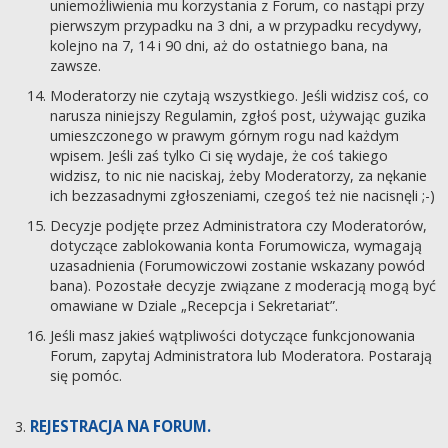
uniemożliwienia mu korzystania z Forum, co nastąpi przy
pierwszym przypadku na 3 dni, a w przypadku recydywy,
kolejno na 7, 14 i 90 dni, aż do ostatniego bana, na
zawsze.
Moderatorzy nie czytają wszystkiego. Jeśli widzisz coś, co
narusza niniejszy Regulamin, zgłoś post, używając guzika
umieszczonego w prawym górnym rogu nad każdym
wpisem. Jeśli zaś tylko Ci się wydaje, że coś takiego
widzisz, to nic nie naciskaj, żeby Moderatorzy, za nękanie
ich bezzasadnymi zgłoszeniami, czegoś też nie nacisnęli ;-)
Decyzje podjęte przez Administratora czy Moderatorów,
dotyczące zablokowania konta Forumowicza, wymagają
uzasadnienia (Forumowiczowi zostanie wskazany powód
bana). Pozostałe decyzje związane z moderacją mogą być
omawiane w Dziale „Recepcja i Sekretariat”.
Jeśli masz jakieś wątpliwości dotyczące funkcjonowania
Forum, zapytaj Administratora lub Moderatora. Postarają
się pomóc.
REJESTRACJA NA FORUM.