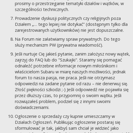
prosimy o przestrzeganie tematyki działów i wątków, w
szczególności technicznych.
Prowadzenie dyskusji politycznych czy religijnych poza
Działem „… tego lepiej nie dotykać” (dostępnym tylko dla
zarejestrowanych użytkowników) nie jest dopuszczalne.
Na Forum nie załatwiamy spraw prywatnych. Do tego
służy mechanizm PW (prywatna wiadomość).
Jeśli nurtuje Cię jakieś pytanie, zanim założysz nowy wątek,
zajrzyj do FAQ lub do "Szukajki". Staramy się pomagać
odnaleźć potrzebne informacje nowym miłośnikom i
właścicielom Subaru w miarę naszych możliwości, jednak
forum to nasza pasja, nie praca. Jeśli nie otrzymasz
odpowiedzi na zadane pytanie od razu – nie denerwuj się.
Złość piękności szkodzi ;-) Jeśli odpowiedź nie pojawiła się
przez dłuższy czas, to przypomnij o swoim wątku. Jeśli
rozwiązałeś problem, podziel się z innymi swoimi
doświadczeniami.
Ogłoszenie o sprzedaży czy kupnie umieszczamy w
Działach Ogłoszeń. Publikując ogłoszenie postaraj się
sformułować je tak, jakbyś sam chciał je widzieć jako