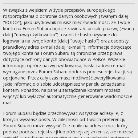
W związku z wejściem w życie przepisów europejskiego
rozporządzenia o ochronie danych osobowych (zwanym dalej
"RODO"), jako użytkownik musisz mieć świadomość, że Twoje
konto na Forum Subaru będzie zawierało unikalną nazwę (zwaną
dalej "nazwą użytkownika"), osobiste hasło używane do
logowania na twoje konto (dalej "twoje hasło") oraz osobisty,
prawidłowy adres e-mail (dalej "e-mail "). Informacje dotyczące
twojego konta na Forum Subaru są chronione przez prawa
dotyczące ochrony danych obowiązujące w Polsce. Wszelkie
informacje, oprócz nazwy użytkownika, hasła i adresu e-mail
wymagane przez Forum Subaru podczas procesu rejestracji, są
opcjonalne. Przez cały czas masz możliwość zweryfikowania
jakie informacje o sobie udostępniasz w panelu zarządzania
kontem. Ponadto, na panelu zarządzania kontem możesz
włączyć lub wyłączyć automatycznie generowane wiadomości e-
mail.
Forum Subaru będzie przechowywać wszystkie adresy IP, z
których wysyłasz posty. W zależności od Twoich preferencji,
Forum Subaru może wysyłać Ci e-maile na adres e-mail, który
podasz podczas rejestracji lub późniejszej zmienisz, ale możesz
zmienić te preferencje w swoim panelu zarządzania kontem w