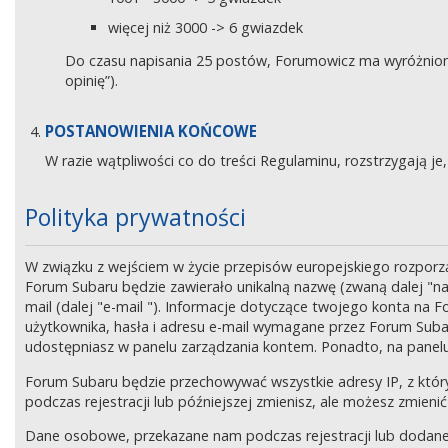
więcej niż 3000 -> 6 gwiazdek
Do czasu napisania 25 postów, Forumowicz ma wyróżniony 
opinię”).
POSTANOWIENIA KOŃCOWE
W razie wątpliwości co do treści Regulaminu, rozstrzygają 
Polityka prywatności
W związku z wejściem w życie przepisów europejskiego rozpor
Forum Subaru będzie zawierało unikalną nazwę (zwaną dalej "na
mail (dalej "e-mail "). Informacje dotyczące twojego konta na
użytkownika, hasła i adresu e-mail wymagane przez Forum Subaru
udostępniasz w panelu zarządzania kontem. Ponadto, na panel
Forum Subaru będzie przechowywać wszystkie adresy IP, z który
podczas rejestracji lub późniejszej zmienisz, ale możesz zmi
Dane osobowe, przekazane nam podczas rejestracji lub dodane