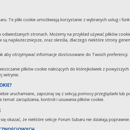
aru. Te pliki cookie umożliwiają korzystanie z wybranych usług i fu
 odwiedzanych stronach. Możemy na przykład używać plików cookie d
i są najskuteczniejsze, oraz określa, dlaczego niektóre strony gene
tak aby otrzymywać informacje dostosowane do Twoich preferencji.
zczanie plików cookie należących do którejkolwiek z powyższych ka
 witrynie.
OKIE?
 Ciebie uruchamiane, zapoznaj się z sekcją pomocy przeglądarki lub 
 temat zarządzania, kontroli i usuwania plików cookie.
g
e się okazać, że niektóre sekcje Forum Subaru nie działają poprawnie.
ECZNOŚCIOWYCH