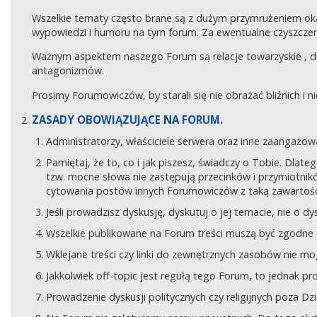
Wszelkie tematy często brane są z dużym przymrużeniem ok
wypowiedzi i humoru na tym forum. Za ewentualne czyszczeni
Ważnym aspektem naszego Forum są relacje towarzyskie , 
antagonizmów.
Prosimy Forumowiczów, by starali się nie obrażać bliźnich i 
ZASADY OBOWIĄZUJĄCE NA FORUM.
Administratorzy, właściciele serwera oraz inne zaangaż
Pamiętaj, że to, co i jak piszesz, świadczy o Tobie. Dla
tzw. mocne słowa nie zastępują przecinków i przymiotników
cytowania postów innych Forumowiczów z taką zawartośc
Jeśli prowadzisz dyskusję, dyskutuj o jej temacie, nie o d
Wszelkie publikowane na Forum treści muszą być zgodne n
Wklejane treści czy linki do zewnętrznych zasobów nie 
Jakkolwiek off-topic jest regułą tego Forum, to jednak p
Prowadzenie dyskusji politycznych czy religijnych poza D