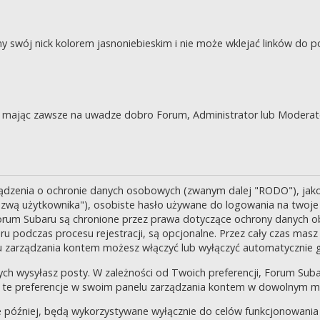
swój nick kolorem jasnoniebieskim i nie może wklejać linków do po
je, mając zawsze na uwadze dobro Forum, Administrator lub Moderat
ządzenia o ochronie danych osobowych (zwanym dalej "RODO"), jak
zwą użytkownika"), osobiste hasło używane do logowania na twoje k
 Forum Subaru są chronione przez prawa dotyczące ochrony danych o
 podczas procesu rejestracji, są opcjonalne. Przez cały czas masz
u zarządzania kontem możesz włączyć lub wyłączyć automatycznie 
ch wysyłasz posty. W zależności od Twoich preferencji, Forum Suba
enić te preferencje w swoim panelu zarządzania kontem w dowolnym 
 później, będą wykorzystywane wyłącznie do celów funkcjonowania