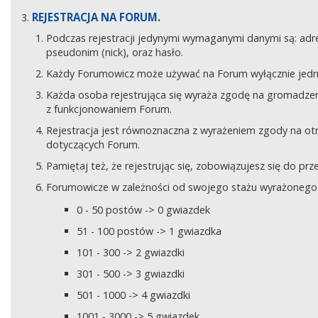
REJESTRACJA NA FORUM.
Podczas rejestracji jedynymi wymaganymi danymi są: adre
pseudonim (nick), oraz hasło.
Każdy Forumowicz może używać na Forum wyłącznie jedne
Każda osoba rejestrująca się wyraża zgodę na gromadzeni
z funkcjonowaniem Forum.
Rejestracja jest równoznaczna z wyrażeniem zgody na o
dotyczących Forum.
Pamiętaj też, że rejestrując się, zobowiązujesz się do pr
Forumowicze w zależności od swojego stażu wyrażonego w
0 - 50 postów -> 0 gwiazdek
51 - 100 postów -> 1 gwiazdka
101 - 300 -> 2 gwiazdki
301 - 500 -> 3 gwiazdki
501 - 1000 -> 4 gwiazdki
1001 - 3000 -> 5 gwiazdek