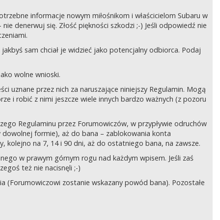
ć potrzebne informacje nowym miłośnikom i właścicielom Subaru w
ie denerwuj się. Złość piękności szkodzi ;-) Jeśli odpowiedź nie
czeniami.
jakbyś sam chciał je widzieć jako potencjalny odbiorca. Podaj
ako wolne wnioski.
ści uznane przez nich za naruszające niniejszy Regulamin. Mogą
órze i robić z nimi jeszcze wiele innych bardzo ważnych (z pozoru
ejszego Regulaminu przez Forumowiczów, w przypływie odruchów
w dowolnej formie), aż do bana – zablokowania konta
 kolejno na 7, 14 i 90 dni, aż do ostatniego bana, na zawsze.
zczonego w prawym górnym rogu nad każdym wpisem. Jeśli zaś
egoś też nie nacisnęli ;-)
ia (Forumowiczowi zostanie wskazany powód bana). Pozostałe