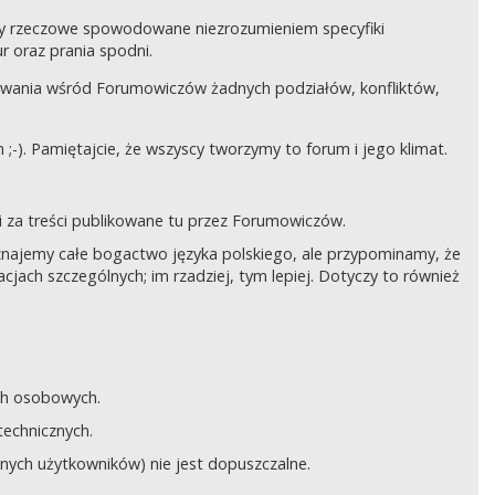
czy rzeczowe spowodowane niezrozumieniem specyfiki
 oraz prania spodni.
awania wśród Forumowiczów żadnych podziałów, konfliktów,
;-). Pamiętajcie, że wszyscy tworzymy to forum i jego klimat.
 za treści publikowane tu przez Forumowiczów.
 Uznajemy całe bogactwo języka polskiego, ale przypominamy, że
cjach szczególnych; im rzadziej, tym lepiej. Dotyczy to również
ych osobowych.
technicznych.
anych użytkowników) nie jest dopuszczalne.