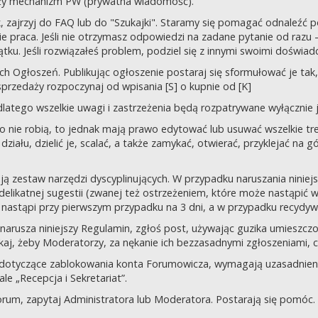
uży mechanizm PW (prywatna wiadomość).
tek, zajrzyj do FAQ lub do "Szukajki". Staramy się pomagać odnaleź
 praca. Jeśli nie otrzymasz odpowiedzi na zadane pytanie od razu – n
tku. Jeśli rozwiązałeś problem, podziel się z innymi swoimi doświad
 Ogłoszeń. Publikując ogłoszenie postaraj się sformułować je tak, 
przedaży rozpoczynaj od wpisania [S] o kupnie od [K]
latego wszelkie uwagi i zastrzeżenia będą rozpatrywane wyłącznie j
o nie robią, to jednak mają prawo edytować lub usuwać wszelkie tre
ziału, dzielić je, scalać, a także zamykać, otwierać, przyklejać na g
ją zestaw narzędzi dyscyplinujących. W przypadku naruszania nini
delikatnej sugestii (zwanej też ostrzeżeniem, które może nastąpić 
 nastąpi przy pierwszym przypadku na 3 dni, a w przypadku recydywy,
 co narusza niniejszy Regulamin, zgłoś post, używając guzika umies
iskaj, żeby Moderatorzy, za nękanie ich bezzasadnymi zgłoszeniami, cz
 dotyczące zablokowania konta Forumowicza, wymagają uzasadnien
 „Recepcja i Sekretariat”.
orum, zapytaj Administratora lub Moderatora. Postarają się pomóc.