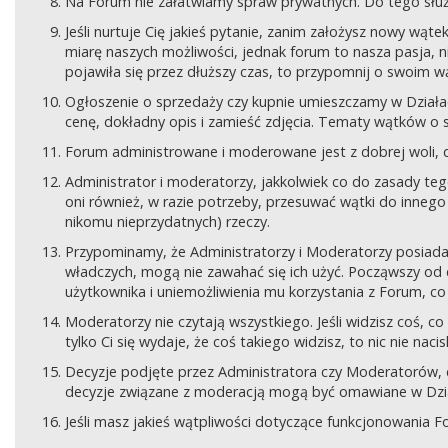
Na Forum nie załatwiamy spraw prywatnych. Do tego sł
Jeśli nurtuje Cię jakieś pytanie, zanim założysz nowy wą
miarę naszych możliwości, jednak forum to nasza pasja, nie
pojawiła się przez dłuższy czas, to przypomnij o swoim wą
Ogłoszenie o sprzedaży czy kupnie umieszczamy w Działach
cenę, dokładny opis i zamieść zdjęcia. Tematy wątków o s
Forum administrowane i moderowane jest z dobrej woli, d
Administrator i moderatorzy, jakkolwiek co do zasady teg
oni również, w razie potrzeby, przesuwać wątki do innego d
nikomu nieprzydatnych) rzeczy.
Przypominamy, że Administratorzy i Moderatorzy posiada
władczych, mogą nie zawahać się ich użyć. Począwszy od 
użytkownika i uniemożliwienia mu korzystania z Forum, co
Moderatorzy nie czytają wszystkiego. Jeśli widzisz coś,
tylko Ci się wydaje, że coś takiego widzisz, to nic nie nac
Decyzje podjęte przez Administratora czy Moderatorów,
decyzje związane z moderacją mogą być omawiane w Dziale
Jeśli masz jakieś wątpliwości dotyczące funkcjonowania F