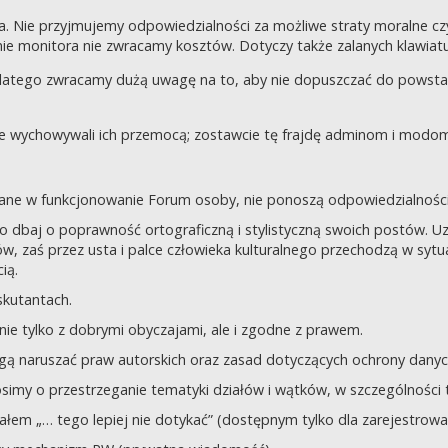
a. Nie przyjmujemy odpowiedzialności za możliwe straty moralne 
e monitora nie zwracamy kosztów. Dotyczy także zalanych klawiatur
dlatego zwracamy dużą uwagę na to, aby nie dopuszczać do powst
nie wychowywali ich przemocą; zostawcie tę frajdę adminom i modom 
owane w funkcjonowanie Forum osoby, nie ponoszą odpowiedzialności
tego dbaj o poprawność ortograficzną i stylistyczną swoich postów.
, zaś przez usta i palce człowieka kulturalnego przechodzą w sytua
ią.
yskutantach.
ie tylko z dobrymi obyczajami, ale i zgodne z prawem.
mogą naruszać praw autorskich oraz zasad dotyczących ochrony dan
rosimy o przestrzeganie tematyki działów i wątków, w szczególności 
ziałem „… tego lepiej nie dotykać” (dostępnym tylko dla zarejestrow