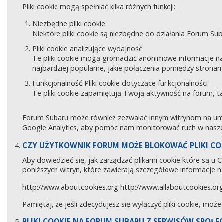
Pliki cookie mogą spełniać kilka różnych funkcji:
Niezbędne pliki cookie
Niektóre pliki cookie są niezbędne do działania Forum Sub
Pliki cookie analizujące wydajność
Te pliki cookie mogą gromadzić anonimowe informacje na
najbardziej popularne, jakie połączenia pomiędzy stronam
Funkcjonalność Pliki cookie dotyczące funkcjonalności
Te pliki cookie zapamiętują Twoją aktywność na forum, 
Forum Subaru może również zezwalać innym witrynom na umies
Google Analytics, aby pomóc nam monitorować ruch w naszej
CZY UŻYTKOWNIK FORUM MOŻE BLOKOWAĆ PLIKI CO
Aby dowiedzieć się, jak zarządzać plikami cookie które są u
poniższych witryn, które zawierają szczegółowe informacje na
http://www.aboutcookies.org
http://www.allaboutcookies.or
Pamiętaj, że jeśli zdecydujesz się wyłączyć pliki cookie, moż
PLIKI COOKIE NA FORUM SUBARU Z SERWISÓW SPOŁ