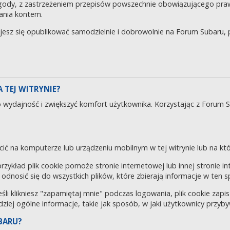
gody, z zastrzeżeniem przepisów powszechnie obowiązującego pra
ania kontem.
ujesz się opublikować samodzielnie i dobrowolnie na Forum Subaru
 TEJ WITRYNIE?
o wydajność i zwiększyć komfort użytkownika. Korzystając z Forum 
cić na komputerze lub urządzeniu mobilnym w tej witrynie lub na któr
 przykład plik cookie pomoże stronie internetowej lub innej stronie 
odnosić się do wszystkich plików, które zbierają informacje w ten 
eśli klikniesz "zapamiętaj mnie" podczas logowania, plik cookie za
rdziej ogólne informacje, takie jak sposób, w jaki użytkownicy przyby
BARU?