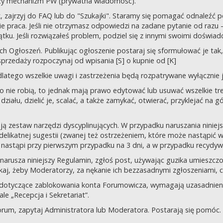
uży mechanizm PW (prywatna wiadomość).
tek, zajrzyj do FAQ lub do "Szukajki". Staramy się pomagać odnaleź
 praca. Jeśli nie otrzymasz odpowiedzi na zadane pytanie od razu – n
tku. Jeśli rozwiązałeś problem, podziel się z innymi swoimi doświad
 Ogłoszeń. Publikując ogłoszenie postaraj się sformułować je tak, 
przedaży rozpoczynaj od wpisania [S] o kupnie od [K]
latego wszelkie uwagi i zastrzeżenia będą rozpatrywane wyłącznie j
o nie robią, to jednak mają prawo edytować lub usuwać wszelkie tre
ziału, dzielić je, scalać, a także zamykać, otwierać, przyklejać na g
ją zestaw narzędzi dyscyplinujących. W przypadku naruszania nini
delikatnej sugestii (zwanej też ostrzeżeniem, które może nastąpić 
 nastąpi przy pierwszym przypadku na 3 dni, a w przypadku recydywy,
 co narusza niniejszy Regulamin, zgłoś post, używając guzika umies
iskaj, żeby Moderatorzy, za nękanie ich bezzasadnymi zgłoszeniami, cz
 dotyczące zablokowania konta Forumowicza, wymagają uzasadnien
 „Recepcja i Sekretariat”.
orum, zapytaj Administratora lub Moderatora. Postarają się pomóc.