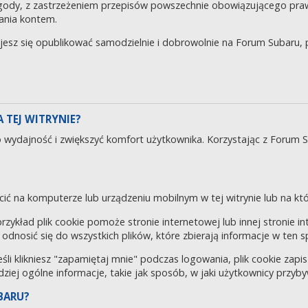
gody, z zastrzeżeniem przepisów powszechnie obowiązującego pra
ania kontem.
ujesz się opublikować samodzielnie i dobrowolnie na Forum Subaru
 TEJ WITRYNIE?
o wydajność i zwiększyć komfort użytkownika. Korzystając z Forum 
cić na komputerze lub urządzeniu mobilnym w tej witrynie lub na któr
 przykład plik cookie pomoże stronie internetowej lub innej stronie 
odnosić się do wszystkich plików, które zbierają informacje w ten 
eśli klikniesz "zapamiętaj mnie" podczas logowania, plik cookie za
rdziej ogólne informacje, takie jak sposób, w jaki użytkownicy przyby
BARU?