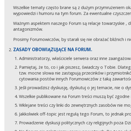
Wszelkie tematy często brane są z dużym przymrużeniem ok
wypowiedzi i humoru na tym forum. Za ewentualne czyszczeni
Ważnym aspektem naszego Forum są relacje towarzyskie , 
antagonizmów.
Prosimy Forumowiczów, by starali się nie obrażać bliźnich i 
ZASADY OBOWIĄZUJĄCE NA FORUM.
Administratorzy, właściciele serwera oraz inne zaangaż
Pamiętaj, że to, co i jak piszesz, świadczy o Tobie. Dla
tzw. mocne słowa nie zastępują przecinków i przymiotników
cytowania postów innych Forumowiczów z taką zawartośc
Jeśli prowadzisz dyskusję, dyskutuj o jej temacie, nie o d
Wszelkie publikowane na Forum treści muszą być zgodne n
Wklejane treści czy linki do zewnętrznych zasobów nie 
Jakkolwiek off-topic jest regułą tego Forum, to jednak p
Prowadzenie dyskusji politycznych czy religijnych poza D