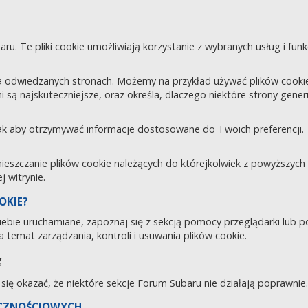
aru. Te pliki cookie umożliwiają korzystanie z wybranych usług i fu
 odwiedzanych stronach. Możemy na przykład używać plików cookie d
i są najskuteczniejsze, oraz określa, dlaczego niektóre strony gene
tak aby otrzymywać informacje dostosowane do Twoich preferencji.
zczanie plików cookie należących do którejkolwiek z powyższych ka
 witrynie.
OKIE?
 Ciebie uruchamiane, zapoznaj się z sekcją pomocy przeglądarki lub 
 temat zarządzania, kontroli i usuwania plików cookie.
g
e się okazać, że niektóre sekcje Forum Subaru nie działają poprawnie.
ECZNOŚCIOWYCH