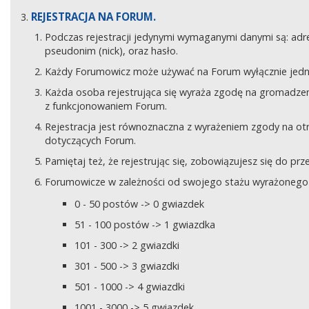
REJESTRACJA NA FORUM.
Podczas rejestracji jedynymi wymaganymi danymi są: adre
pseudonim (nick), oraz hasło.
Każdy Forumowicz może używać na Forum wyłącznie jedne
Każda osoba rejestrująca się wyraża zgodę na gromadzeni
z funkcjonowaniem Forum.
Rejestracja jest równoznaczna z wyrażeniem zgody na o
dotyczących Forum.
Pamiętaj też, że rejestrując się, zobowiązujesz się do pr
Forumowicze w zależności od swojego stażu wyrażonego w
0 - 50 postów -> 0 gwiazdek
51 - 100 postów -> 1 gwiazdka
101 - 300 -> 2 gwiazdki
301 - 500 -> 3 gwiazdki
501 - 1000 -> 4 gwiazdki
1001 - 3000 -> 5 gwiazdek