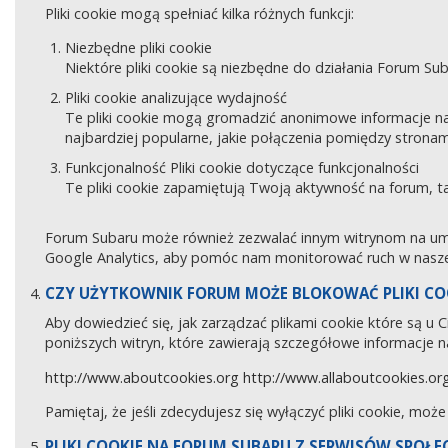
Pliki cookie mogą spełniać kilka różnych funkcji:
Niezbędne pliki cookie
Niektóre pliki cookie są niezbędne do działania Forum Sub
Pliki cookie analizujące wydajność
Te pliki cookie mogą gromadzić anonimowe informacje na
najbardziej popularne, jakie połączenia pomiędzy stronam
Funkcjonalność Pliki cookie dotyczące funkcjonalności
Te pliki cookie zapamiętują Twoją aktywność na forum, 
Forum Subaru może również zezwalać innym witrynom na umies
Google Analytics, aby pomóc nam monitorować ruch w naszej
CZY UŻYTKOWNIK FORUM MOŻE BLOKOWAĆ PLIKI CO
Aby dowiedzieć się, jak zarządzać plikami cookie które są u
poniższych witryn, które zawierają szczegółowe informacje na
http://www.aboutcookies.org
http://www.allaboutcookies.or
Pamiętaj, że jeśli zdecydujesz się wyłączyć pliki cookie, moż
PLIKI COOKIE NA FORUM SUBARU Z SERWISÓW SPOŁ