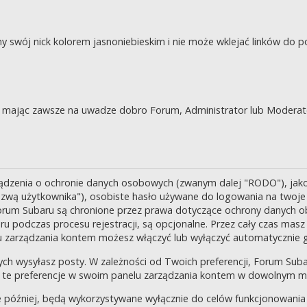
swój nick kolorem jasnoniebieskim i nie może wklejać linków do po
je, mając zawsze na uwadze dobro Forum, Administrator lub Moderat
ządzenia o ochronie danych osobowych (zwanym dalej "RODO"), jak
zwą użytkownika"), osobiste hasło używane do logowania na twoje k
 Forum Subaru są chronione przez prawa dotyczące ochrony danych o
 podczas procesu rejestracji, są opcjonalne. Przez cały czas masz
u zarządzania kontem możesz włączyć lub wyłączyć automatycznie 
ch wysyłasz posty. W zależności od Twoich preferencji, Forum Suba
enić te preferencje w swoim panelu zarządzania kontem w dowolnym 
 później, będą wykorzystywane wyłącznie do celów funkcjonowania