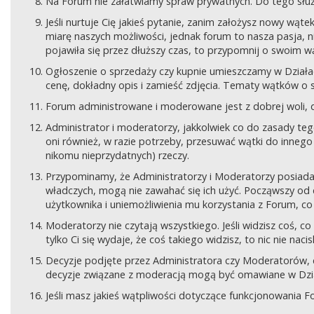
Na Forum nie załatwiamy spraw prywatnych. Do tego sł
Jeśli nurtuje Cię jakieś pytanie, zanim założysz nowy wą
miarę naszych możliwości, jednak forum to nasza pasja, nie
pojawiła się przez dłuższy czas, to przypomnij o swoim wą
Ogłoszenie o sprzedaży czy kupnie umieszczamy w Działach
cenę, dokładny opis i zamieść zdjęcia. Tematy wątków o s
Forum administrowane i moderowane jest z dobrej woli, d
Administrator i moderatorzy, jakkolwiek co do zasady teg
oni również, w razie potrzeby, przesuwać wątki do innego d
nikomu nieprzydatnych) rzeczy.
Przypominamy, że Administratorzy i Moderatorzy posiada
władczych, mogą nie zawahać się ich użyć. Począwszy od 
użytkownika i uniemożliwienia mu korzystania z Forum, co
Moderatorzy nie czytają wszystkiego. Jeśli widzisz coś,
tylko Ci się wydaje, że coś takiego widzisz, to nic nie nac
Decyzje podjęte przez Administratora czy Moderatorów,
decyzje związane z moderacją mogą być omawiane w Dziale
Jeśli masz jakieś wątpliwości dotyczące funkcjonowania F