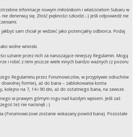
ć potrzebne informacje nowym miłośnikom i właścicielom Subaru w
ie denerwuj się. Złość piękności szkodzi ;-) Jeśli odpowiedź nie
czeniami.
jakbyś sam chciał je widzieć jako potencjalny odbiorca. Podaj
ako wolne wnioski.
ści uznane przez nich za naruszające niniejszy Regulamin. Mogą
órze i robić z nimi jeszcze wiele innych bardzo ważnych (z pozoru
ejszego Regulaminu przez Forumowiczów, w przypływie odruchów
w dowolnej formie), aż do bana – zablokowania konta
 kolejno na 7, 14 i 90 dni, aż do ostatniego bana, na zawsze.
zczonego w prawym górnym rogu nad każdym wpisem. Jeśli zaś
egoś też nie nacisnęli ;-)
ia (Forumowiczowi zostanie wskazany powód bana). Pozostałe