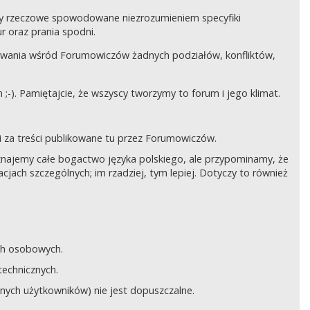
czy rzeczowe spowodowane niezrozumieniem specyfiki
 oraz prania spodni.
awania wśród Forumowiczów żadnych podziałów, konfliktów,
;-). Pamiętajcie, że wszyscy tworzymy to forum i jego klimat.
 za treści publikowane tu przez Forumowiczów.
 Uznajemy całe bogactwo języka polskiego, ale przypominamy, że
cjach szczególnych; im rzadziej, tym lepiej. Dotyczy to również
ych osobowych.
technicznych.
anych użytkowników) nie jest dopuszczalne.