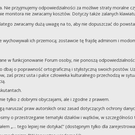
a. Nie przyjmujemy odpowiedzialności za możliwe straty moralne 
e monitora nie zwracamy kosztów. Dotyczy także zalanych klawiatur
dlatego zwracamy dużą uwagę na to, aby nie dopuszczać do powst
nie wychowywali ich przemocą; zostawcie tę frajdę adminom i modom 
owane w funkcjonowanie Forum osoby, nie ponoszą odpowiedzialności
tego dbaj o poprawność ortograficzną i stylistyczną swoich postów.
, zaś przez usta i palce człowieka kulturalnego przechodzą w sytua
ią.
yskutantach.
ie tylko z dobrymi obyczajami, ale i zgodne z prawem.
mogą naruszać praw autorskich oraz zasad dotyczących ochrony dan
rosimy o przestrzeganie tematyki działów i wątków, w szczególności 
ziałem „… tego lepiej nie dotykać” (dostępnym tylko dla zarejestrow