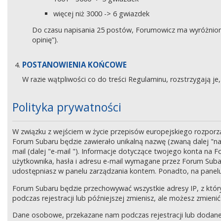
więcej niż 3000 -> 6 gwiazdek
Do czasu napisania 25 postów, Forumowicz ma wyróżniony 
opinię”).
POSTANOWIENIA KOŃCOWE
W razie wątpliwości co do treści Regulaminu, rozstrzygają 
Polityka prywatności
W związku z wejściem w życie przepisów europejskiego rozpor
Forum Subaru będzie zawierało unikalną nazwę (zwaną dalej "na
mail (dalej "e-mail "). Informacje dotyczące twojego konta na
użytkownika, hasła i adresu e-mail wymagane przez Forum Subaru
udostępniasz w panelu zarządzania kontem. Ponadto, na panel
Forum Subaru będzie przechowywać wszystkie adresy IP, z który
podczas rejestracji lub późniejszej zmienisz, ale możesz zmi
Dane osobowe, przekazane nam podczas rejestracji lub dodane