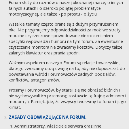
Forum służy do rozmów o naszej ukochanej marce, o innych
fajnych autach i o szeroko pojętej problematyce
motoryzacyjnej, ale także - po prostu - o życiu.
Wszelkie tematy często brane są z dużym przymrużeniem
oka. Nie przyjmujemy odpowiedzialności za możliwe straty
moralne czy rzeczowe spowodowane niezrozumieniem
specyfiki wypowiedzi i humoru na tym forum. Za ewentualne
czyszczenie monitora nie zwracamy kosztów. Dotyczy także
zalanych klawiatur oraz prania spodni.
Ważnym aspektem naszego Forum są relacje towarzyskie ,
dlatego zwracamy dużą uwagę na to, aby nie dopuszczać do
powstawania wśród Forumowiczów żadnych podziałów,
konfliktów, antagonizmów.
Prosimy Forumowiczów, by starali się nie obrażać bliźnich i
nie wychowywali ich przemocą; zostawcie tę frajdę adminom i
modom ;-). Pamiętajcie, że wszyscy tworzymy to forum i jego
klimat.
ZASADY OBOWIĄZUJĄCE NA FORUM.
Administratorzy, właściciele serwera oraz inne