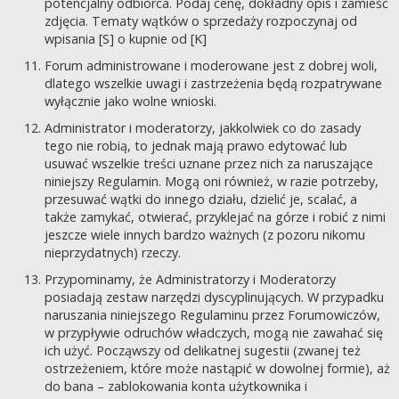
potencjalny odbiorca. Podaj cenę, dokładny opis i zamieść
zdjęcia. Tematy wątków o sprzedaży rozpoczynaj od
wpisania [S] o kupnie od [K]
Forum administrowane i moderowane jest z dobrej woli,
dlatego wszelkie uwagi i zastrzeżenia będą rozpatrywane
wyłącznie jako wolne wnioski.
Administrator i moderatorzy, jakkolwiek co do zasady
tego nie robią, to jednak mają prawo edytować lub
usuwać wszelkie treści uznane przez nich za naruszające
niniejszy Regulamin. Mogą oni również, w razie potrzeby,
przesuwać wątki do innego działu, dzielić je, scalać, a
także zamykać, otwierać, przyklejać na górze i robić z nimi
jeszcze wiele innych bardzo ważnych (z pozoru nikomu
nieprzydatnych) rzeczy.
Przypominamy, że Administratorzy i Moderatorzy
posiadają zestaw narzędzi dyscyplinujących. W przypadku
naruszania niniejszego Regulaminu przez Forumowiczów,
w przypływie odruchów władczych, mogą nie zawahać się
ich użyć. Począwszy od delikatnej sugestii (zwanej też
ostrzeżeniem, które może nastąpić w dowolnej formie), aż
do bana – zablokowania konta użytkownika i