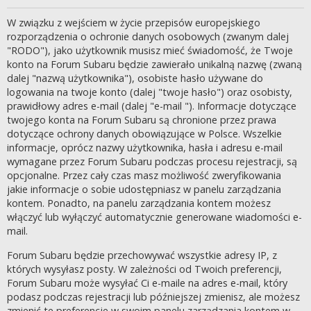
W związku z wejściem w życie przepisów europejskiego
rozporządzenia o ochronie danych osobowych (zwanym dalej
"RODO"), jako użytkownik musisz mieć świadomość, że Twoje
konto na Forum Subaru będzie zawierało unikalną nazwę (zwaną
dalej "nazwą użytkownika"), osobiste hasło używane do
logowania na twoje konto (dalej "twoje hasło") oraz osobisty,
prawidłowy adres e-mail (dalej "e-mail "). Informacje dotyczące
twojego konta na Forum Subaru są chronione przez prawa
dotyczące ochrony danych obowiązujące w Polsce. Wszelkie
informacje, oprócz nazwy użytkownika, hasła i adresu e-mail
wymagane przez Forum Subaru podczas procesu rejestracji, są
opcjonalne. Przez cały czas masz możliwość zweryfikowania
jakie informacje o sobie udostępniasz w panelu zarządzania
kontem. Ponadto, na panelu zarządzania kontem możesz
włączyć lub wyłączyć automatycznie generowane wiadomości e-
mail.
Forum Subaru będzie przechowywać wszystkie adresy IP, z
których wysyłasz posty. W zależności od Twoich preferencji,
Forum Subaru może wysyłać Ci e-maile na adres e-mail, który
podasz podczas rejestracji lub późniejszej zmienisz, ale możesz
zmienić te preferencje w swoim panelu zarządzania kontem w