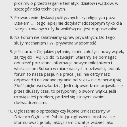
prosimy o przestrzeganie tematyki działów i wątków, w
szczególności technicznych.
Prowadzenie dyskusji politycznych czy religijnych poza
Działem „… tego lepiej nie dotykać” (dostępnym tylko dla
zarejestrowanych użytkowników) nie jest dopuszczalne.
Na Forum nie załatwiamy spraw prywatnych. Do tego
służy mechanizm PW (prywatna wiadomość).
Jeśli nurtuje Cię jakieś pytanie, zanim założysz nowy wątek,
zajrzyj do FAQ lub do "Szukajki". Staramy się pomagać
odnaleźć potrzebne informacje nowym miłośnikom i
właścicielom Subaru w miarę naszych możliwości, jednak
forum to nasza pasja, nie praca. Jeśli nie otrzymasz
odpowiedzi na zadane pytanie od razu – nie denerwuj się.
Złość piękności szkodzi ;-) Jeśli odpowiedź nie pojawiła się
przez dłuższy czas, to przypomnij o swoim wątku. Jeśli
rozwiązałeś problem, podziel się z innymi swoimi
doświadczeniami.
Ogłoszenie o sprzedaży czy kupnie umieszczamy w
Działach Ogłoszeń. Publikując ogłoszenie postaraj się
sformułować je tak, jakbyś sam chciał je widzieć jako