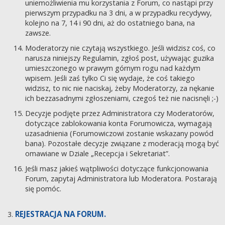
uniemożliwienia mu korzystania z Forum, co nastąpi przy
pierwszym przypadku na 3 dni, a w przypadku recydywy,
kolejno na 7, 14 i 90 dni, aż do ostatniego bana, na
zawsze.
Moderatorzy nie czytają wszystkiego. Jeśli widzisz coś, co
narusza niniejszy Regulamin, zgłoś post, używając guzika
umieszczonego w prawym górnym rogu nad każdym
wpisem. Jeśli zaś tylko Ci się wydaje, że coś takiego
widzisz, to nic nie naciskaj, żeby Moderatorzy, za nękanie
ich bezzasadnymi zgłoszeniami, czegoś też nie nacisnęli ;-)
Decyzje podjęte przez Administratora czy Moderatorów,
dotyczące zablokowania konta Forumowicza, wymagają
uzasadnienia (Forumowiczowi zostanie wskazany powód
bana). Pozostałe decyzje związane z moderacją mogą być
omawiane w Dziale „Recepcja i Sekretariat”.
Jeśli masz jakieś wątpliwości dotyczące funkcjonowania
Forum, zapytaj Administratora lub Moderatora. Postarają
się pomóc.
REJESTRACJA NA FORUM.