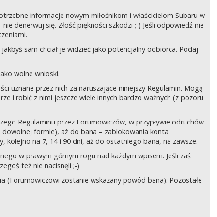
ć potrzebne informacje nowym miłośnikom i właścicielom Subaru w
ie denerwuj się. Złość piękności szkodzi ;-) Jeśli odpowiedź nie
czeniami.
jakbyś sam chciał je widzieć jako potencjalny odbiorca. Podaj
ako wolne wnioski.
ści uznane przez nich za naruszające niniejszy Regulamin. Mogą
órze i robić z nimi jeszcze wiele innych bardzo ważnych (z pozoru
ejszego Regulaminu przez Forumowiczów, w przypływie odruchów
w dowolnej formie), aż do bana – zablokowania konta
 kolejno na 7, 14 i 90 dni, aż do ostatniego bana, na zawsze.
zczonego w prawym górnym rogu nad każdym wpisem. Jeśli zaś
egoś też nie nacisnęli ;-)
ia (Forumowiczowi zostanie wskazany powód bana). Pozostałe