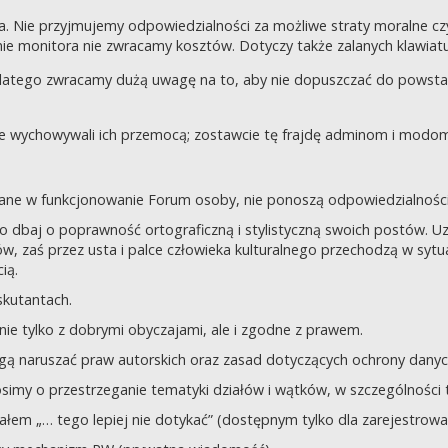
a. Nie przyjmujemy odpowiedzialności za możliwe straty moralne 
e monitora nie zwracamy kosztów. Dotyczy także zalanych klawiatur
dlatego zwracamy dużą uwagę na to, aby nie dopuszczać do powst
nie wychowywali ich przemocą; zostawcie tę frajdę adminom i modom 
owane w funkcjonowanie Forum osoby, nie ponoszą odpowiedzialności
tego dbaj o poprawność ortograficzną i stylistyczną swoich postów.
, zaś przez usta i palce człowieka kulturalnego przechodzą w sytua
ią.
yskutantach.
ie tylko z dobrymi obyczajami, ale i zgodne z prawem.
mogą naruszać praw autorskich oraz zasad dotyczących ochrony dan
rosimy o przestrzeganie tematyki działów i wątków, w szczególności 
ziałem „… tego lepiej nie dotykać” (dostępnym tylko dla zarejestrow