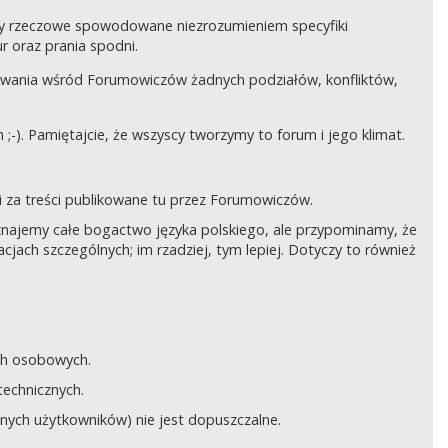
czy rzeczowe spowodowane niezrozumieniem specyfiki
 oraz prania spodni.
awania wśród Forumowiczów żadnych podziałów, konfliktów,
;-). Pamiętajcie, że wszyscy tworzymy to forum i jego klimat.
 za treści publikowane tu przez Forumowiczów.
 Uznajemy całe bogactwo języka polskiego, ale przypominamy, że
cjach szczególnych; im rzadziej, tym lepiej. Dotyczy to również
ych osobowych.
technicznych.
anych użytkowników) nie jest dopuszczalne.