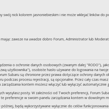
swój nick kolorem jasnoniebieskim i nie może wklejać linków do po
je, mając zawsze na uwadze dobro Forum, Administrator lub Moderat
ządzenia o ochronie danych osobowych (zwanym dalej "RODO"), jak
zwą użytkownika"), osobiste hasło używane do logowania na twoje k
 Forum Subaru są chronione przez prawa dotyczące ochrony danych o
 podczas procesu rejestracji, są opcjonalne. Przez cały czas masz
u zarządzania kontem możesz włączyć lub wyłączyć automatycznie 
ch wysyłasz posty. W zależności od Twoich preferencji, Forum Suba
enić te preferencje w swoim panelu zarządzania kontem w dowolnym 
 później, będą wykorzystywane wyłącznie do celów funkcjonowania