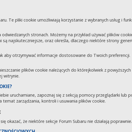
aru. Te pliki cookie umożliwiają korzystanie z wybranych usług i fu
 odwiedzanych stronach. Możemy na przykład używać plików cookie d
i są najskuteczniejsze, oraz określa, dlaczego niektóre strony gene
tak aby otrzymywać informacje dostosowane do Twoich preferencji.
zczanie plików cookie należących do którejkolwiek z powyższych ka
 witrynie.
OKIE?
 Ciebie uruchamiane, zapoznaj się z sekcją pomocy przeglądarki lub 
 temat zarządzania, kontroli i usuwania plików cookie.
g
e się okazać, że niektóre sekcje Forum Subaru nie działają poprawnie.
ECZNOŚCIOWYCH