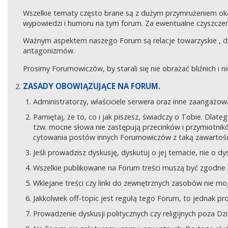
Wszelkie tematy często brane są z dużym przymrużeniem ok
wypowiedzi i humoru na tym forum. Za ewentualne czyszczeni
Ważnym aspektem naszego Forum są relacje towarzyskie , 
antagonizmów.
Prosimy Forumowiczów, by starali się nie obrażać bliźnich i 
ZASADY OBOWIĄZUJĄCE NA FORUM.
Administratorzy, właściciele serwera oraz inne zaangaż
Pamiętaj, że to, co i jak piszesz, świadczy o Tobie. Dla
tzw. mocne słowa nie zastępują przecinków i przymiotników
cytowania postów innych Forumowiczów z taką zawartośc
Jeśli prowadzisz dyskusję, dyskutuj o jej temacie, nie o d
Wszelkie publikowane na Forum treści muszą być zgodne n
Wklejane treści czy linki do zewnętrznych zasobów nie 
Jakkolwiek off-topic jest regułą tego Forum, to jednak p
Prowadzenie dyskusji politycznych czy religijnych poza D