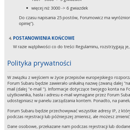
więcej niż 3000 -> 6 gwiazdek
Do czasu napisania 25 postów, Forumowicz ma wyróżniony 
opinię”).
POSTANOWIENIA KOŃCOWE
W razie wątpliwości co do treści Regulaminu, rozstrzygają 
Polityka prywatności
W związku z wejściem w życie przepisów europejskiego rozpor
Forum Subaru będzie zawierało unikalną nazwę (zwaną dalej "na
mail (dalej "e-mail "). Informacje dotyczące twojego konta na
użytkownika, hasła i adresu e-mail wymagane przez Forum Subaru
udostępniasz w panelu zarządzania kontem. Ponadto, na panel
Forum Subaru będzie przechowywać wszystkie adresy IP, z który
podczas rejestracji lub późniejszej zmienisz, ale możesz zmi
Dane osobowe, przekazane nam podczas rejestracji lub dodane