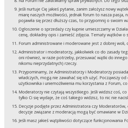
Na Forum nie załatwiamy spraw prywatnych. Do tego sł
Jeśli nurtuje Cię jakieś pytanie, zanim założysz nowy wą
miarę naszych możliwości, jednak forum to nasza pasja, nie
pojawiła się przez dłuższy czas, to przypomnij o swoim wą
Ogłoszenie o sprzedaży czy kupnie umieszczamy w Działach
cenę, dokładny opis i zamieść zdjęcia. Tematy wątków o s
Forum administrowane i moderowane jest z dobrej woli, d
Administrator i moderatorzy, jakkolwiek co do zasady teg
oni również, w razie potrzeby, przesuwać wątki do innego d
nikomu nieprzydatnych) rzeczy.
Przypominamy, że Administratorzy i Moderatorzy posiada
władczych, mogą nie zawahać się ich użyć. Począwszy od 
użytkownika i uniemożliwienia mu korzystania z Forum, co
Moderatorzy nie czytają wszystkiego. Jeśli widzisz coś,
tylko Ci się wydaje, że coś takiego widzisz, to nic nie nac
Decyzje podjęte przez Administratora czy Moderatorów,
decyzje związane z moderacją mogą być omawiane w Dziale
Jeśli masz jakieś wątpliwości dotyczące funkcjonowania F