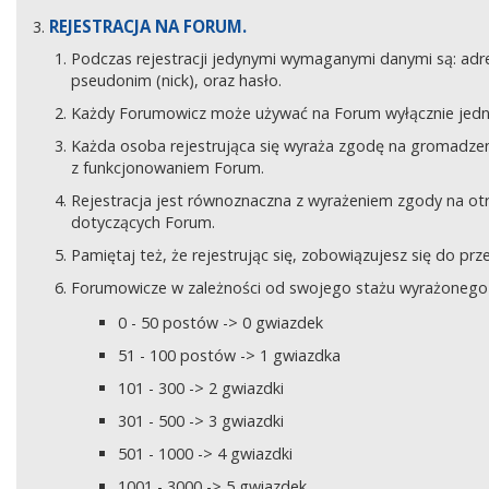
REJESTRACJA NA FORUM.
Podczas rejestracji jedynymi wymaganymi danymi są: adre
pseudonim (nick), oraz hasło.
Każdy Forumowicz może używać na Forum wyłącznie jedne
Każda osoba rejestrująca się wyraża zgodę na gromadzeni
z funkcjonowaniem Forum.
Rejestracja jest równoznaczna z wyrażeniem zgody na o
dotyczących Forum.
Pamiętaj też, że rejestrując się, zobowiązujesz się do pr
Forumowicze w zależności od swojego stażu wyrażonego w
0 - 50 postów -> 0 gwiazdek
51 - 100 postów -> 1 gwiazdka
101 - 300 -> 2 gwiazdki
301 - 500 -> 3 gwiazdki
501 - 1000 -> 4 gwiazdki
1001 - 3000 -> 5 gwiazdek