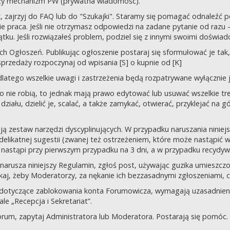
uży mechanizm PW (prywatna wiadomość).
tek, zajrzyj do FAQ lub do "Szukajki". Staramy się pomagać odnaleź
 praca. Jeśli nie otrzymasz odpowiedzi na zadane pytanie od razu – n
tku. Jeśli rozwiązałeś problem, podziel się z innymi swoimi doświad
 Ogłoszeń. Publikując ogłoszenie postaraj się sformułować je tak, 
przedaży rozpoczynaj od wpisania [S] o kupnie od [K]
latego wszelkie uwagi i zastrzeżenia będą rozpatrywane wyłącznie j
o nie robią, to jednak mają prawo edytować lub usuwać wszelkie tre
ziału, dzielić je, scalać, a także zamykać, otwierać, przyklejać na g
ją zestaw narzędzi dyscyplinujących. W przypadku naruszania nini
delikatnej sugestii (zwanej też ostrzeżeniem, które może nastąpić 
 nastąpi przy pierwszym przypadku na 3 dni, a w przypadku recydywy,
 co narusza niniejszy Regulamin, zgłoś post, używając guzika umies
iskaj, żeby Moderatorzy, za nękanie ich bezzasadnymi zgłoszeniami, cz
 dotyczące zablokowania konta Forumowicza, wymagają uzasadnien
 „Recepcja i Sekretariat”.
orum, zapytaj Administratora lub Moderatora. Postarają się pomóc.