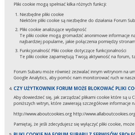
Pliki cookie mogą spełniać kilka różnych funkcji:
Niezbędne pliki cookie
Niektóre pliki cookie są niezbędne do działania Forum Sub
Pliki cookie analizujące wydajność
Te pliki cookie mogą gromadzić anonimowe informacje na
najbardziej popularne, jakie połączenia pomiędzy stronam
Funkcjonalność Pliki cookie dotyczące funkcjonalności
Te pliki cookie zapamiętują Twoją aktywność na forum, 
Forum Subaru może również zezwalać innym witrynom na umies
Google Analytics, aby pomóc nam monitorować ruch w naszej
CZY UŻYTKOWNIK FORUM MOŻE BLOKOWAĆ PLIKI CO
Aby dowiedzieć się, jak zarządzać plikami cookie które są u
poniższych witryn, które zawierają szczegółowe informacje na
http://www.aboutcookies.org
http://www.allaboutcookies.or
Pamiętaj, że jeśli zdecydujesz się wyłączyć pliki cookie, moż
PLIKI COOKIE NA FORUM SUBARU Z SERWISÓW SPOŁ