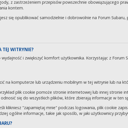
gody, z zastrzeżeniem przepisów powszechnie obowiązującego pra
ania kontem.
ujesz się opublikować samodzielnie i dobrowolnie na Forum Subaru
 TEJ WITRYNIE?
o wydajność i zwiększyć komfort użytkownika. Korzystając z Forum 
cić na komputerze lub urządzeniu mobilnym w tej witrynie lub na któr
 przykład plik cookie pomoże stronie internetowej lub innej stronie 
odnosić się do wszystkich plików, które zbierają informacje w ten 
eśli klikniesz "zapamiętaj mnie" podczas logowania, plik cookie za
rdziej ogólne informacje, takie jak sposób, w jaki użytkownicy przyby
BARU?