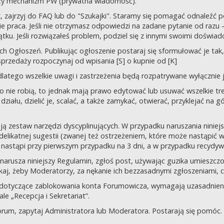
uży mechanizm PW (prywatna wiadomość).
tek, zajrzyj do FAQ lub do "Szukajki". Staramy się pomagać odnaleź
 praca. Jeśli nie otrzymasz odpowiedzi na zadane pytanie od razu – n
tku. Jeśli rozwiązałeś problem, podziel się z innymi swoimi doświad
 Ogłoszeń. Publikując ogłoszenie postaraj się sformułować je tak, 
przedaży rozpoczynaj od wpisania [S] o kupnie od [K]
latego wszelkie uwagi i zastrzeżenia będą rozpatrywane wyłącznie j
o nie robią, to jednak mają prawo edytować lub usuwać wszelkie tre
ziału, dzielić je, scalać, a także zamykać, otwierać, przyklejać na g
ją zestaw narzędzi dyscyplinujących. W przypadku naruszania nini
delikatnej sugestii (zwanej też ostrzeżeniem, które może nastąpić 
 nastąpi przy pierwszym przypadku na 3 dni, a w przypadku recydywy,
 co narusza niniejszy Regulamin, zgłoś post, używając guzika umies
iskaj, żeby Moderatorzy, za nękanie ich bezzasadnymi zgłoszeniami, cz
 dotyczące zablokowania konta Forumowicza, wymagają uzasadnien
 „Recepcja i Sekretariat”.
orum, zapytaj Administratora lub Moderatora. Postarają się pomóc.