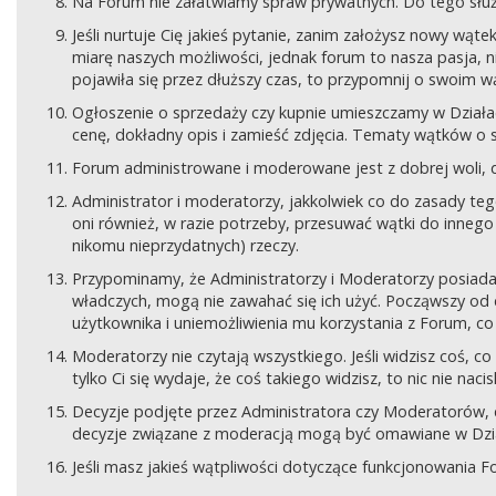
Na Forum nie załatwiamy spraw prywatnych. Do tego sł
Jeśli nurtuje Cię jakieś pytanie, zanim założysz nowy wą
miarę naszych możliwości, jednak forum to nasza pasja, nie
pojawiła się przez dłuższy czas, to przypomnij o swoim wą
Ogłoszenie o sprzedaży czy kupnie umieszczamy w Działach
cenę, dokładny opis i zamieść zdjęcia. Tematy wątków o s
Forum administrowane i moderowane jest z dobrej woli, d
Administrator i moderatorzy, jakkolwiek co do zasady teg
oni również, w razie potrzeby, przesuwać wątki do innego d
nikomu nieprzydatnych) rzeczy.
Przypominamy, że Administratorzy i Moderatorzy posiada
władczych, mogą nie zawahać się ich użyć. Począwszy od 
użytkownika i uniemożliwienia mu korzystania z Forum, co
Moderatorzy nie czytają wszystkiego. Jeśli widzisz coś,
tylko Ci się wydaje, że coś takiego widzisz, to nic nie nac
Decyzje podjęte przez Administratora czy Moderatorów,
decyzje związane z moderacją mogą być omawiane w Dziale
Jeśli masz jakieś wątpliwości dotyczące funkcjonowania F