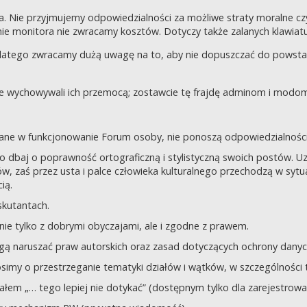
a. Nie przyjmujemy odpowiedzialności za możliwe straty moralne 
e monitora nie zwracamy kosztów. Dotyczy także zalanych klawiatur
dlatego zwracamy dużą uwagę na to, aby nie dopuszczać do powst
nie wychowywali ich przemocą; zostawcie tę frajdę adminom i modom 
owane w funkcjonowanie Forum osoby, nie ponoszą odpowiedzialności
tego dbaj o poprawność ortograficzną i stylistyczną swoich postów.
, zaś przez usta i palce człowieka kulturalnego przechodzą w sytua
ią.
yskutantach.
ie tylko z dobrymi obyczajami, ale i zgodne z prawem.
mogą naruszać praw autorskich oraz zasad dotyczących ochrony dan
rosimy o przestrzeganie tematyki działów i wątków, w szczególności 
ziałem „… tego lepiej nie dotykać” (dostępnym tylko dla zarejestrow