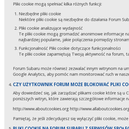
Pliki cookie mogą spełniać kilka różnych funkcji:
Niezbędne pliki cookie
Niektóre pliki cookie są niezbędne do działania Forum Sub
Pliki cookie analizujące wydajność
Te pliki cookie mogą gromadzić anonimowe informacje na
najbardziej popularne, jakie połączenia pomiędzy stronam
Funkcjonalność Pliki cookie dotyczące funkcjonalności
Te pliki cookie zapamiętują Twoją aktywność na forum, 
Forum Subaru może również zezwalać innym witrynom na umies
Google Analytics, aby pomóc nam monitorować ruch w naszej
CZY UŻYTKOWNIK FORUM MOŻE BLOKOWAĆ PLIKI CO
Aby dowiedzieć się, jak zarządzać plikami cookie które są u
poniższych witryn, które zawierają szczegółowe informacje na
http://www.aboutcookies.org
http://www.allaboutcookies.or
Pamiętaj, że jeśli zdecydujesz się wyłączyć pliki cookie, moż
PLIKI COOKIE NA FORUM SUBARU Z SERWISÓW SPOŁ