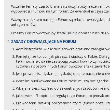
Wszelkie tematy często brane są z dużym przymrużeniem ok
wypowiedzi i humoru na tym forum. Za ewentualne czyszczeni
Ważnym aspektem naszego Forum są relacje towarzyskie , 
antagonizmów.
Prosimy Forumowiczów, by starali się nie obrażać bliźnich i 
ZASADY OBOWIĄZUJĄCE NA FORUM.
Administratorzy, właściciele serwera oraz inne zaangaż
Pamiętaj, że to, co i jak piszesz, świadczy o Tobie. Dla
tzw. mocne słowa nie zastępują przecinków i przymiotników
cytowania postów innych Forumowiczów z taką zawartośc
Jeśli prowadzisz dyskusję, dyskutuj o jej temacie, nie o d
Wszelkie publikowane na Forum treści muszą być zgodne n
Wklejane treści czy linki do zewnętrznych zasobów nie 
Jakkolwiek off-topic jest regułą tego Forum, to jednak p
Prowadzenie dyskusji politycznych czy religijnych poza D