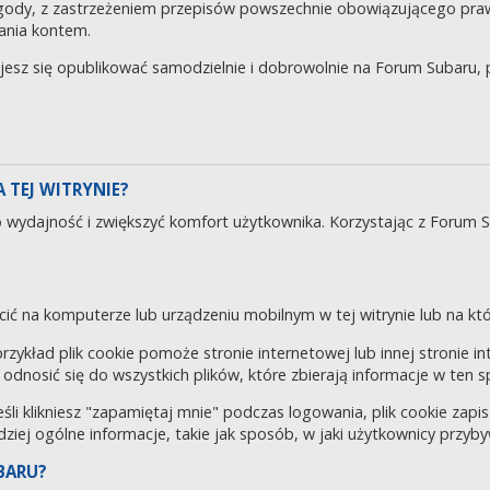
gody, z zastrzeżeniem przepisów powszechnie obowiązującego pra
ania kontem.
ujesz się opublikować samodzielnie i dobrowolnie na Forum Subaru
 TEJ WITRYNIE?
o wydajność i zwiększyć komfort użytkownika. Korzystając z Forum 
cić na komputerze lub urządzeniu mobilnym w tej witrynie lub na któr
 przykład plik cookie pomoże stronie internetowej lub innej stronie 
odnosić się do wszystkich plików, które zbierają informacje w ten 
eśli klikniesz "zapamiętaj mnie" podczas logowania, plik cookie za
rdziej ogólne informacje, takie jak sposób, w jaki użytkownicy przyby
BARU?