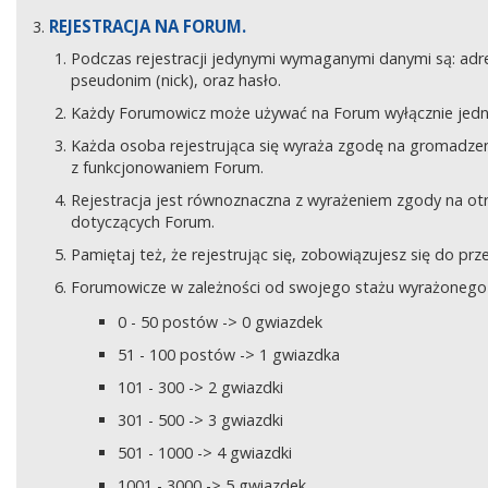
REJESTRACJA NA FORUM.
Podczas rejestracji jedynymi wymaganymi danymi są: adre
pseudonim (nick), oraz hasło.
Każdy Forumowicz może używać na Forum wyłącznie jedne
Każda osoba rejestrująca się wyraża zgodę na gromadzeni
z funkcjonowaniem Forum.
Rejestracja jest równoznaczna z wyrażeniem zgody na o
dotyczących Forum.
Pamiętaj też, że rejestrując się, zobowiązujesz się do pr
Forumowicze w zależności od swojego stażu wyrażonego w
0 - 50 postów -> 0 gwiazdek
51 - 100 postów -> 1 gwiazdka
101 - 300 -> 2 gwiazdki
301 - 500 -> 3 gwiazdki
501 - 1000 -> 4 gwiazdki
1001 - 3000 -> 5 gwiazdek