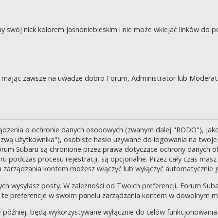
swój nick kolorem jasnoniebieskim i nie może wklejać linków do po
je, mając zawsze na uwadze dobro Forum, Administrator lub Moderat
ządzenia o ochronie danych osobowych (zwanym dalej "RODO"), jak
zwą użytkownika"), osobiste hasło używane do logowania na twoje k
 Forum Subaru są chronione przez prawa dotyczące ochrony danych o
 podczas procesu rejestracji, są opcjonalne. Przez cały czas masz
u zarządzania kontem możesz włączyć lub wyłączyć automatycznie 
ch wysyłasz posty. W zależności od Twoich preferencji, Forum Suba
enić te preferencje w swoim panelu zarządzania kontem w dowolnym 
 później, będą wykorzystywane wyłącznie do celów funkcjonowania