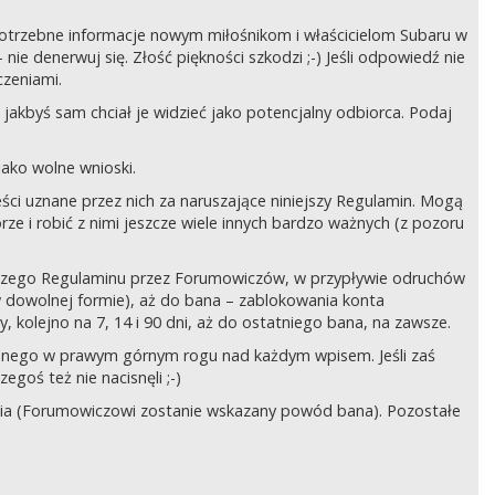
ć potrzebne informacje nowym miłośnikom i właścicielom Subaru w
ie denerwuj się. Złość piękności szkodzi ;-) Jeśli odpowiedź nie
czeniami.
jakbyś sam chciał je widzieć jako potencjalny odbiorca. Podaj
ako wolne wnioski.
ści uznane przez nich za naruszające niniejszy Regulamin. Mogą
órze i robić z nimi jeszcze wiele innych bardzo ważnych (z pozoru
ejszego Regulaminu przez Forumowiczów, w przypływie odruchów
w dowolnej formie), aż do bana – zablokowania konta
 kolejno na 7, 14 i 90 dni, aż do ostatniego bana, na zawsze.
zczonego w prawym górnym rogu nad każdym wpisem. Jeśli zaś
egoś też nie nacisnęli ;-)
ia (Forumowiczowi zostanie wskazany powód bana). Pozostałe