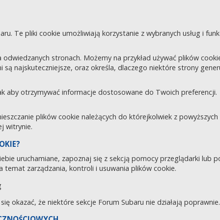
aru. Te pliki cookie umożliwiają korzystanie z wybranych usług i fu
 odwiedzanych stronach. Możemy na przykład używać plików cookie d
i są najskuteczniejsze, oraz określa, dlaczego niektóre strony gene
tak aby otrzymywać informacje dostosowane do Twoich preferencji.
zczanie plików cookie należących do którejkolwiek z powyższych ka
 witrynie.
OKIE?
 Ciebie uruchamiane, zapoznaj się z sekcją pomocy przeglądarki lub 
 temat zarządzania, kontroli i usuwania plików cookie.
g
e się okazać, że niektóre sekcje Forum Subaru nie działają poprawnie.
ECZNOŚCIOWYCH