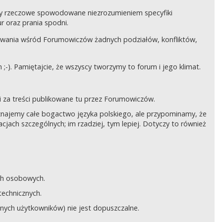
czy rzeczowe spowodowane niezrozumieniem specyfiki
 oraz prania spodni.
awania wśród Forumowiczów żadnych podziałów, konfliktów,
;-). Pamiętajcie, że wszyscy tworzymy to forum i jego klimat.
 za treści publikowane tu przez Forumowiczów.
 Uznajemy całe bogactwo języka polskiego, ale przypominamy, że
cjach szczególnych; im rzadziej, tym lepiej. Dotyczy to również
ych osobowych.
technicznych.
anych użytkowników) nie jest dopuszczalne.