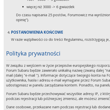
więcej niż 3000 -> 6 gwiazdek
Do czasu napisania 25 postów, Forumowicz ma wyróżniony 
opinię”).
POSTANOWIENIA KOŃCOWE
W razie wątpliwości co do treści Regulaminu, rozstrzygają 
Polityka prywatności
W związku z wejściem w życie przepisów europejskiego rozpor
Forum Subaru będzie zawierało unikalną nazwę (zwaną dalej "na
mail (dalej "e-mail "). Informacje dotyczące twojego konta na
użytkownika, hasła i adresu e-mail wymagane przez Forum Subaru
udostępniasz w panelu zarządzania kontem. Ponadto, na panel
Forum Subaru będzie przechowywać wszystkie adresy IP, z który
podczas rejestracji lub późniejszej zmienisz, ale możesz zmi
Dane osobowe, przekazane nam podczas rejestracji lub dodane