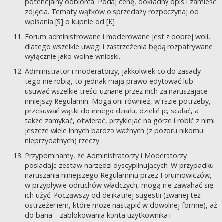
potencjalny odbiorca. Podaj cenę, dokładny opis i zamieść
zdjęcia. Tematy wątków o sprzedaży rozpoczynaj od
wpisania [S] o kupnie od [K]
Forum administrowane i moderowane jest z dobrej woli,
dlatego wszelkie uwagi i zastrzeżenia będą rozpatrywane
wyłącznie jako wolne wnioski.
Administrator i moderatorzy, jakkolwiek co do zasady
tego nie robią, to jednak mają prawo edytować lub
usuwać wszelkie treści uznane przez nich za naruszające
niniejszy Regulamin. Mogą oni również, w razie potrzeby,
przesuwać wątki do innego działu, dzielić je, scalać, a
także zamykać, otwierać, przyklejać na górze i robić z nimi
jeszcze wiele innych bardzo ważnych (z pozoru nikomu
nieprzydatnych) rzeczy.
Przypominamy, że Administratorzy i Moderatorzy
posiadają zestaw narzędzi dyscyplinujących. W przypadku
naruszania niniejszego Regulaminu przez Forumowiczów,
w przypływie odruchów władczych, mogą nie zawahać się
ich użyć. Począwszy od delikatnej sugestii (zwanej też
ostrzeżeniem, które może nastąpić w dowolnej formie), aż
do bana – zablokowania konta użytkownika i