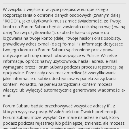
W związku z wejściem w życie przepisów europejskiego
rozporządzenia o ochronie danych osobowych (zwanym dalej
"RODO"), jako użytkownik musisz mieć świadomość, że Twoje
konto na Forum Subaru będzie zawierało unikalną nazwę (zwaną
dalej "nazwą użytkownika"), osobiste hasło używane do
logowania na twoje konto (dalej "twoje hasło") oraz osobisty,
prawidłowy adres e-mail (dalej "e-mail "). Informacje dotyczące
twojego konta na Forum Subaru są chronione przez prawa
dotyczące ochrony danych obowiązujące w Polsce. Wszelkie
informacje, oprócz nazwy użytkownika, hasła i adresu e-mail
wymagane przez Forum Subaru podczas procesu rejestracji, są
opcjonalne. Przez cały czas masz możliwość zweryfikowania
jakie informacje o sobie udostępniasz w panelu zarządzania
kontem. Ponadto, na panelu zarządzania kontem możesz
włączyć lub wyłączyć automatycznie generowane wiadomości e-
mail.
Forum Subaru będzie przechowywać wszystkie adresy IP, z
których wysyłasz posty. W zależności od Twoich preferencji,
Forum Subaru może wysyłać Ci e-maile na adres e-mail, który
podasz podczas rejestracji lub późniejszej zmienisz, ale możesz
zmienić te preferencje w swoim panelu zarządzania kontem w