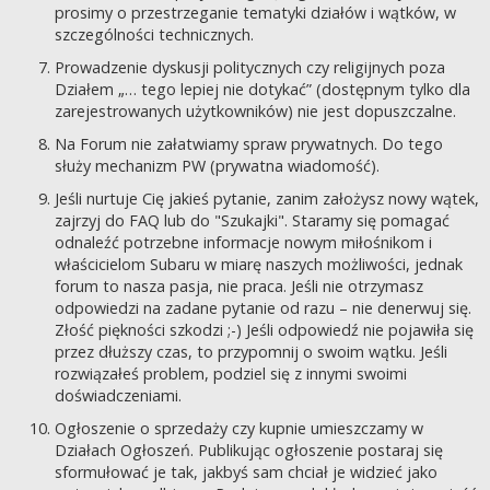
prosimy o przestrzeganie tematyki działów i wątków, w
szczególności technicznych.
Prowadzenie dyskusji politycznych czy religijnych poza
Działem „… tego lepiej nie dotykać” (dostępnym tylko dla
zarejestrowanych użytkowników) nie jest dopuszczalne.
Na Forum nie załatwiamy spraw prywatnych. Do tego
służy mechanizm PW (prywatna wiadomość).
Jeśli nurtuje Cię jakieś pytanie, zanim założysz nowy wątek,
zajrzyj do FAQ lub do "Szukajki". Staramy się pomagać
odnaleźć potrzebne informacje nowym miłośnikom i
właścicielom Subaru w miarę naszych możliwości, jednak
forum to nasza pasja, nie praca. Jeśli nie otrzymasz
odpowiedzi na zadane pytanie od razu – nie denerwuj się.
Złość piękności szkodzi ;-) Jeśli odpowiedź nie pojawiła się
przez dłuższy czas, to przypomnij o swoim wątku. Jeśli
rozwiązałeś problem, podziel się z innymi swoimi
doświadczeniami.
Ogłoszenie o sprzedaży czy kupnie umieszczamy w
Działach Ogłoszeń. Publikując ogłoszenie postaraj się
sformułować je tak, jakbyś sam chciał je widzieć jako