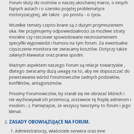
Forum służy do rozmów o naszej ukochanej marce, o innych
fajnych autach i o szeroko pojętej problematyce
motoryzacyjnej, ale także - po prostu - o życiu.
Wszelkie tematy często brane są z dużym przymrużeniem
oka. Nie przyjmujemy odpowiedzialności za możliwe straty
moralne czy rzeczowe spowodowane niezrozumieniem
specyfiki wypowiedzi i humoru na tym forum. Za ewentualne
czyszczenie monitora nie zwracamy kosztów. Dotyczy także
zalanych klawiatur oraz prania spodni.
Ważnym aspektem naszego Forum są relacje towarzyskie ,
dlatego zwracamy dużą uwagę na to, aby nie dopuszczać do
powstawania wśród Forumowiczów żadnych podziałów,
konfliktów, antagonizmów.
Prosimy Forumowiczów, by starali się nie obrażać bliźnich i
nie wychowywali ich przemocą; zostawcie tę frajdę adminom i
modom ;-). Pamiętajcie, że wszyscy tworzymy to forum i jego
klimat.
ZASADY OBOWIĄZUJĄCE NA FORUM.
Administratorzy, właściciele serwera oraz inne