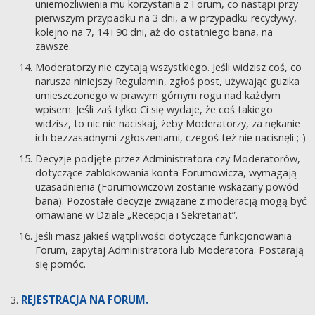
uniemożliwienia mu korzystania z Forum, co nastąpi przy
pierwszym przypadku na 3 dni, a w przypadku recydywy,
kolejno na 7, 14 i 90 dni, aż do ostatniego bana, na
zawsze.
Moderatorzy nie czytają wszystkiego. Jeśli widzisz coś, co
narusza niniejszy Regulamin, zgłoś post, używając guzika
umieszczonego w prawym górnym rogu nad każdym
wpisem. Jeśli zaś tylko Ci się wydaje, że coś takiego
widzisz, to nic nie naciskaj, żeby Moderatorzy, za nękanie
ich bezzasadnymi zgłoszeniami, czegoś też nie nacisnęli ;-)
Decyzje podjęte przez Administratora czy Moderatorów,
dotyczące zablokowania konta Forumowicza, wymagają
uzasadnienia (Forumowiczowi zostanie wskazany powód
bana). Pozostałe decyzje związane z moderacją mogą być
omawiane w Dziale „Recepcja i Sekretariat”.
Jeśli masz jakieś wątpliwości dotyczące funkcjonowania
Forum, zapytaj Administratora lub Moderatora. Postarają
się pomóc.
REJESTRACJA NA FORUM.