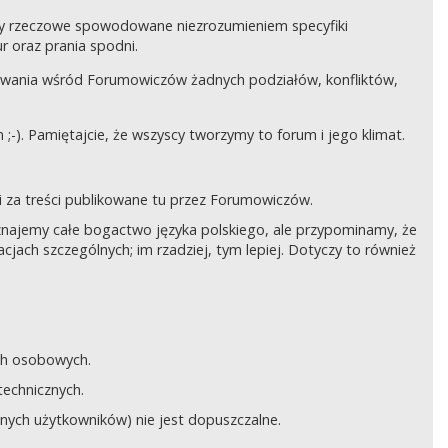
czy rzeczowe spowodowane niezrozumieniem specyfiki
 oraz prania spodni.
awania wśród Forumowiczów żadnych podziałów, konfliktów,
;-). Pamiętajcie, że wszyscy tworzymy to forum i jego klimat.
 za treści publikowane tu przez Forumowiczów.
 Uznajemy całe bogactwo języka polskiego, ale przypominamy, że
cjach szczególnych; im rzadziej, tym lepiej. Dotyczy to również
ych osobowych.
technicznych.
anych użytkowników) nie jest dopuszczalne.