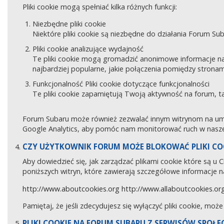
Pliki cookie mogą spełniać kilka różnych funkcji:
Niezbędne pliki cookie
Niektóre pliki cookie są niezbędne do działania Forum Sub
Pliki cookie analizujące wydajność
Te pliki cookie mogą gromadzić anonimowe informacje na
najbardziej popularne, jakie połączenia pomiędzy stronam
Funkcjonalność Pliki cookie dotyczące funkcjonalności
Te pliki cookie zapamiętują Twoją aktywność na forum, 
Forum Subaru może również zezwalać innym witrynom na umies
Google Analytics, aby pomóc nam monitorować ruch w naszej
CZY UŻYTKOWNIK FORUM MOŻE BLOKOWAĆ PLIKI CO
Aby dowiedzieć się, jak zarządzać plikami cookie które są u
poniższych witryn, które zawierają szczegółowe informacje na
http://www.aboutcookies.org
http://www.allaboutcookies.or
Pamiętaj, że jeśli zdecydujesz się wyłączyć pliki cookie, moż
PLIKI COOKIE NA FORUM SUBARU Z SERWISÓW SPOŁ