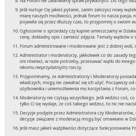
Na Forum nie załatwiamy spraw prywatnych. Do tego sł
Jeśli nurtuje Cię jakieś pytanie, zanim założysz nowy wą
miarę naszych możliwości, jednak forum to nasza pasja, nie
pojawiła się przez dłuższy czas, to przypomnij o swoim wą
Ogłoszenie o sprzedaży czy kupnie umieszczamy w Działach
cenę, dokładny opis i zamieść zdjęcia. Tematy wątków o s
Forum administrowane i moderowane jest z dobrej woli, d
Administrator i moderatorzy, jakkolwiek co do zasady teg
oni również, w razie potrzeby, przesuwać wątki do innego d
nikomu nieprzydatnych) rzeczy.
Przypominamy, że Administratorzy i Moderatorzy posiada
władczych, mogą nie zawahać się ich użyć. Począwszy od 
użytkownika i uniemożliwienia mu korzystania z Forum, co
Moderatorzy nie czytają wszystkiego. Jeśli widzisz coś,
tylko Ci się wydaje, że coś takiego widzisz, to nic nie nac
Decyzje podjęte przez Administratora czy Moderatorów,
decyzje związane z moderacją mogą być omawiane w Dziale
Jeśli masz jakieś wątpliwości dotyczące funkcjonowania F