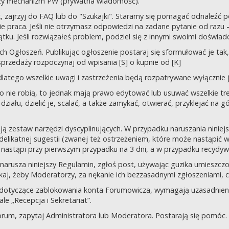
uży mechanizm PW (prywatna wiadomość).
tek, zajrzyj do FAQ lub do "Szukajki". Staramy się pomagać odnaleź
 praca. Jeśli nie otrzymasz odpowiedzi na zadane pytanie od razu – n
tku. Jeśli rozwiązałeś problem, podziel się z innymi swoimi doświad
 Ogłoszeń. Publikując ogłoszenie postaraj się sformułować je tak, 
przedaży rozpoczynaj od wpisania [S] o kupnie od [K]
latego wszelkie uwagi i zastrzeżenia będą rozpatrywane wyłącznie j
o nie robią, to jednak mają prawo edytować lub usuwać wszelkie tre
ziału, dzielić je, scalać, a także zamykać, otwierać, przyklejać na g
ją zestaw narzędzi dyscyplinujących. W przypadku naruszania nini
delikatnej sugestii (zwanej też ostrzeżeniem, które może nastąpić 
 nastąpi przy pierwszym przypadku na 3 dni, a w przypadku recydywy,
 co narusza niniejszy Regulamin, zgłoś post, używając guzika umies
iskaj, żeby Moderatorzy, za nękanie ich bezzasadnymi zgłoszeniami, cz
 dotyczące zablokowania konta Forumowicza, wymagają uzasadnien
 „Recepcja i Sekretariat”.
orum, zapytaj Administratora lub Moderatora. Postarają się pomóc.