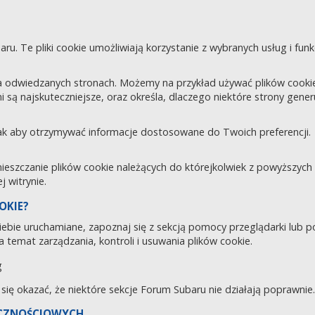
aru. Te pliki cookie umożliwiają korzystanie z wybranych usług i fu
 odwiedzanych stronach. Możemy na przykład używać plików cookie d
i są najskuteczniejsze, oraz określa, dlaczego niektóre strony gene
tak aby otrzymywać informacje dostosowane do Twoich preferencji.
zczanie plików cookie należących do którejkolwiek z powyższych ka
 witrynie.
OKIE?
 Ciebie uruchamiane, zapoznaj się z sekcją pomocy przeglądarki lub 
 temat zarządzania, kontroli i usuwania plików cookie.
g
e się okazać, że niektóre sekcje Forum Subaru nie działają poprawnie.
ECZNOŚCIOWYCH