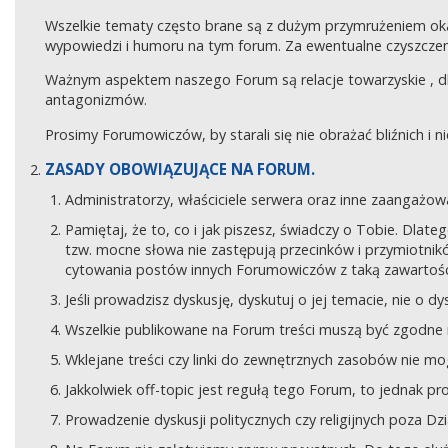
Wszelkie tematy często brane są z dużym przymrużeniem ok
wypowiedzi i humoru na tym forum. Za ewentualne czyszczeni
Ważnym aspektem naszego Forum są relacje towarzyskie , 
antagonizmów.
Prosimy Forumowiczów, by starali się nie obrażać bliźnich i 
ZASADY OBOWIĄZUJĄCE NA FORUM.
Administratorzy, właściciele serwera oraz inne zaangaż
Pamiętaj, że to, co i jak piszesz, świadczy o Tobie. Dla
tzw. mocne słowa nie zastępują przecinków i przymiotników
cytowania postów innych Forumowiczów z taką zawartośc
Jeśli prowadzisz dyskusję, dyskutuj o jej temacie, nie o d
Wszelkie publikowane na Forum treści muszą być zgodne n
Wklejane treści czy linki do zewnętrznych zasobów nie 
Jakkolwiek off-topic jest regułą tego Forum, to jednak p
Prowadzenie dyskusji politycznych czy religijnych poza D