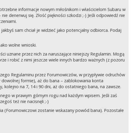
ć potrzebne informacje nowym miłośnikom i właścicielom Subaru w
ie denerwuj się. Złość piękności szkodzi ;-) Jeśli odpowiedź nie
czeniami.
jakbyś sam chciał je widzieć jako potencjalny odbiorca. Podaj
ako wolne wnioski.
ści uznane przez nich za naruszające niniejszy Regulamin. Mogą
órze i robić z nimi jeszcze wiele innych bardzo ważnych (z pozoru
ejszego Regulaminu przez Forumowiczów, w przypływie odruchów
w dowolnej formie), aż do bana – zablokowania konta
 kolejno na 7, 14 i 90 dni, aż do ostatniego bana, na zawsze.
zczonego w prawym górnym rogu nad każdym wpisem. Jeśli zaś
egoś też nie nacisnęli ;-)
ia (Forumowiczowi zostanie wskazany powód bana). Pozostałe