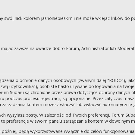
swój nick kolorem jasnoniebieskim i nie może wklejać linków do po
je, mając zawsze na uwadze dobro Forum, Administrator lub Moderat
ządzenia o ochronie danych osobowych (zwanym dalej "RODO"), jak
zwą użytkownika"), osobiste hasło używane do logowania na twoje k
 Forum Subaru są chronione przez prawa dotyczące ochrony danych o
 podczas procesu rejestracji, są opcjonalne. Przez cały czas masz
u zarządzania kontem możesz włączyć lub wyłączyć automatycznie 
ch wysyłasz posty. W zależności od Twoich preferencji, Forum Suba
enić te preferencje w swoim panelu zarządzania kontem w dowolnym 
 później, będą wykorzystywane wyłącznie do celów funkcjonowania