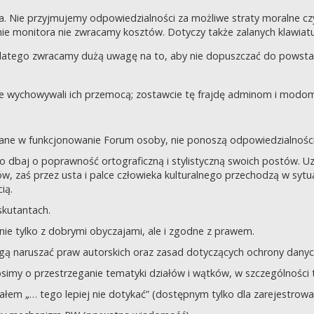
a. Nie przyjmujemy odpowiedzialności za możliwe straty moralne 
e monitora nie zwracamy kosztów. Dotyczy także zalanych klawiatur
dlatego zwracamy dużą uwagę na to, aby nie dopuszczać do powst
nie wychowywali ich przemocą; zostawcie tę frajdę adminom i modom 
owane w funkcjonowanie Forum osoby, nie ponoszą odpowiedzialności
tego dbaj o poprawność ortograficzną i stylistyczną swoich postów.
, zaś przez usta i palce człowieka kulturalnego przechodzą w sytua
ią.
yskutantach.
ie tylko z dobrymi obyczajami, ale i zgodne z prawem.
mogą naruszać praw autorskich oraz zasad dotyczących ochrony dan
rosimy o przestrzeganie tematyki działów i wątków, w szczególności 
ziałem „… tego lepiej nie dotykać” (dostępnym tylko dla zarejestrow