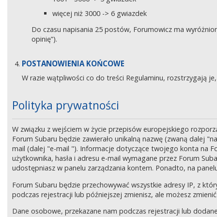
więcej niż 3000 -> 6 gwiazdek
Do czasu napisania 25 postów, Forumowicz ma wyróżniony 
opinię”).
POSTANOWIENIA KOŃCOWE
W razie wątpliwości co do treści Regulaminu, rozstrzygają 
Polityka prywatności
W związku z wejściem w życie przepisów europejskiego rozpor
Forum Subaru będzie zawierało unikalną nazwę (zwaną dalej "na
mail (dalej "e-mail "). Informacje dotyczące twojego konta na
użytkownika, hasła i adresu e-mail wymagane przez Forum Subaru
udostępniasz w panelu zarządzania kontem. Ponadto, na panel
Forum Subaru będzie przechowywać wszystkie adresy IP, z który
podczas rejestracji lub późniejszej zmienisz, ale możesz zmi
Dane osobowe, przekazane nam podczas rejestracji lub dodane