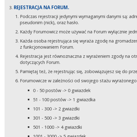
REJESTRACJA NA FORUM.
Podczas rejestracji jedynymi wymaganymi danymi są: adre
pseudonim (nick), oraz hasło.
Każdy Forumowicz może używać na Forum wyłącznie jedne
Każda osoba rejestrująca się wyraża zgodę na gromadzeni
z funkcjonowaniem Forum.
Rejestracja jest równoznaczna z wyrażeniem zgody na o
dotyczących Forum.
Pamiętaj też, że rejestrując się, zobowiązujesz się do pr
Forumowicze w zależności od swojego stażu wyrażonego w
0 - 50 postów -> 0 gwiazdek
51 - 100 postów -> 1 gwiazdka
101 - 300 -> 2 gwiazdki
301 - 500 -> 3 gwiazdki
501 - 1000 -> 4 gwiazdki
1001 - 3000 -> 5 gwiazdek