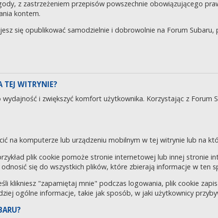
gody, z zastrzeżeniem przepisów powszechnie obowiązującego pra
ania kontem.
ujesz się opublikować samodzielnie i dobrowolnie na Forum Subaru
 TEJ WITRYNIE?
o wydajność i zwiększyć komfort użytkownika. Korzystając z Forum 
cić na komputerze lub urządzeniu mobilnym w tej witrynie lub na któr
 przykład plik cookie pomoże stronie internetowej lub innej stronie 
odnosić się do wszystkich plików, które zbierają informacje w ten 
eśli klikniesz "zapamiętaj mnie" podczas logowania, plik cookie za
rdziej ogólne informacje, takie jak sposób, w jaki użytkownicy przyby
BARU?