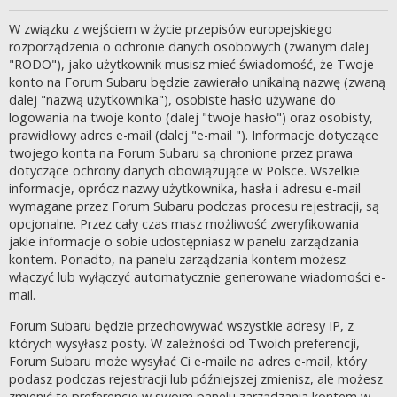
W związku z wejściem w życie przepisów europejskiego
rozporządzenia o ochronie danych osobowych (zwanym dalej
"RODO"), jako użytkownik musisz mieć świadomość, że Twoje
konto na Forum Subaru będzie zawierało unikalną nazwę (zwaną
dalej "nazwą użytkownika"), osobiste hasło używane do
logowania na twoje konto (dalej "twoje hasło") oraz osobisty,
prawidłowy adres e-mail (dalej "e-mail "). Informacje dotyczące
twojego konta na Forum Subaru są chronione przez prawa
dotyczące ochrony danych obowiązujące w Polsce. Wszelkie
informacje, oprócz nazwy użytkownika, hasła i adresu e-mail
wymagane przez Forum Subaru podczas procesu rejestracji, są
opcjonalne. Przez cały czas masz możliwość zweryfikowania
jakie informacje o sobie udostępniasz w panelu zarządzania
kontem. Ponadto, na panelu zarządzania kontem możesz
włączyć lub wyłączyć automatycznie generowane wiadomości e-
mail.
Forum Subaru będzie przechowywać wszystkie adresy IP, z
których wysyłasz posty. W zależności od Twoich preferencji,
Forum Subaru może wysyłać Ci e-maile na adres e-mail, który
podasz podczas rejestracji lub późniejszej zmienisz, ale możesz
zmienić te preferencje w swoim panelu zarządzania kontem w