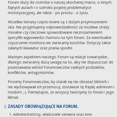
Forum służy do rozmów o naszej ukochanej marce, o innych
fajnych autach i o szeroko pojętej problematyce
motoryzacyjnej, ale także - po prostu - o życiu.
Wszelkie tematy często brane są z dużym przymrużeniem
oka. Nie przyjmujemy odpowiedzialności za możliwe straty
moralne czy rzeczowe spowodowane niezrozumieniem
specyfiki wypowiedzi i humoru na tym forum. Za ewentualne
czyszczenie monitora nie zwracamy kosztów. Dotyczy także
zalanych klawiatur oraz prania spodni.
Ważnym aspektem naszego Forum są relacje towarzyskie ,
dlatego zwracamy dużą uwagę na to, aby nie dopuszczać do
powstawania wśród Forumowiczów żadnych podziałów,
konfliktów, antagonizmów.
Prosimy Forumowiczów, by starali się nie obrażać bliźnich i
nie wychowywali ich przemocą; zostawcie tę frajdę adminom i
modom ;-). Pamiętajcie, że wszyscy tworzymy to forum i jego
klimat.
ZASADY OBOWIĄZUJĄCE NA FORUM.
Administratorzy, właściciele serwera oraz inne