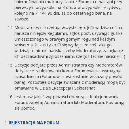
uniemożliwienia mu korzystania z Forum, co nastąpi przy
pierwszym przypadku na 3 dni, a w przypadku recydywy,
kolejno na 7, 14 i 90 dni, aż do ostatniego bana, na
zawsze.
Moderatorzy nie czytają wszystkiego. Jeśli widzisz coś, co
narusza niniejszy Regulamin, zgłoś post, używając guzika
umieszczonego w prawym górnym rogu nad każdym
wpisem. Jeśli zaś tylko Ci się wydaje, że coś takiego
widzisz, to nic nie naciskaj, żeby Moderatorzy, za nękanie
ich bezzasadnymi zgłoszeniami, czegoś też nie nacisnęli ;-)
Decyzje podjęte przez Administratora czy Moderatorów,
dotyczące zablokowania konta Forumowicza, wymagają
uzasadnienia (Forumowiczowi zostanie wskazany powód
bana). Pozostałe decyzje związane z moderacją mogą być
omawiane w Dziale „Recepcja i Sekretariat”.
Jeśli masz jakieś wątpliwości dotyczące funkcjonowania
Forum, zapytaj Administratora lub Moderatora. Postarają
się pomóc.
REJESTRACJA NA FORUM.