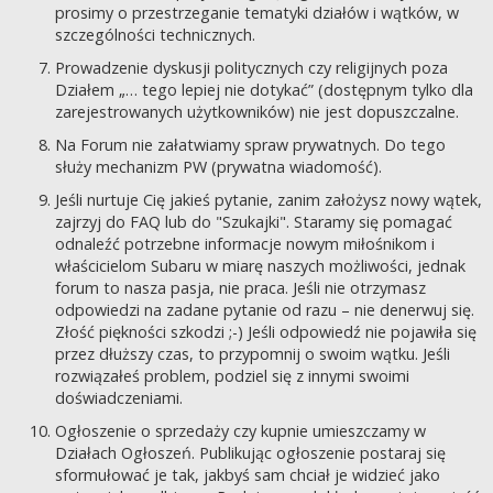
prosimy o przestrzeganie tematyki działów i wątków, w
szczególności technicznych.
Prowadzenie dyskusji politycznych czy religijnych poza
Działem „… tego lepiej nie dotykać” (dostępnym tylko dla
zarejestrowanych użytkowników) nie jest dopuszczalne.
Na Forum nie załatwiamy spraw prywatnych. Do tego
służy mechanizm PW (prywatna wiadomość).
Jeśli nurtuje Cię jakieś pytanie, zanim założysz nowy wątek,
zajrzyj do FAQ lub do "Szukajki". Staramy się pomagać
odnaleźć potrzebne informacje nowym miłośnikom i
właścicielom Subaru w miarę naszych możliwości, jednak
forum to nasza pasja, nie praca. Jeśli nie otrzymasz
odpowiedzi na zadane pytanie od razu – nie denerwuj się.
Złość piękności szkodzi ;-) Jeśli odpowiedź nie pojawiła się
przez dłuższy czas, to przypomnij o swoim wątku. Jeśli
rozwiązałeś problem, podziel się z innymi swoimi
doświadczeniami.
Ogłoszenie o sprzedaży czy kupnie umieszczamy w
Działach Ogłoszeń. Publikując ogłoszenie postaraj się
sformułować je tak, jakbyś sam chciał je widzieć jako