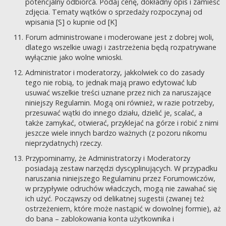
potencjalny odbiorca. Podaj cenę, dokładny opis i zamieść
zdjęcia. Tematy wątków o sprzedaży rozpoczynaj od
wpisania [S] o kupnie od [K]
Forum administrowane i moderowane jest z dobrej woli,
dlatego wszelkie uwagi i zastrzeżenia będą rozpatrywane
wyłącznie jako wolne wnioski.
Administrator i moderatorzy, jakkolwiek co do zasady
tego nie robią, to jednak mają prawo edytować lub
usuwać wszelkie treści uznane przez nich za naruszające
niniejszy Regulamin. Mogą oni również, w razie potrzeby,
przesuwać wątki do innego działu, dzielić je, scalać, a
także zamykać, otwierać, przyklejać na górze i robić z nimi
jeszcze wiele innych bardzo ważnych (z pozoru nikomu
nieprzydatnych) rzeczy.
Przypominamy, że Administratorzy i Moderatorzy
posiadają zestaw narzędzi dyscyplinujących. W przypadku
naruszania niniejszego Regulaminu przez Forumowiczów,
w przypływie odruchów władczych, mogą nie zawahać się
ich użyć. Począwszy od delikatnej sugestii (zwanej też
ostrzeżeniem, które może nastąpić w dowolnej formie), aż
do bana – zablokowania konta użytkownika i