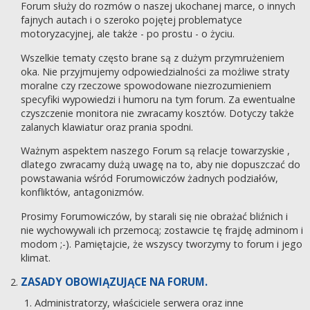
Forum służy do rozmów o naszej ukochanej marce, o innych
fajnych autach i o szeroko pojętej problematyce
motoryzacyjnej, ale także - po prostu - o życiu.
Wszelkie tematy często brane są z dużym przymrużeniem
oka. Nie przyjmujemy odpowiedzialności za możliwe straty
moralne czy rzeczowe spowodowane niezrozumieniem
specyfiki wypowiedzi i humoru na tym forum. Za ewentualne
czyszczenie monitora nie zwracamy kosztów. Dotyczy także
zalanych klawiatur oraz prania spodni.
Ważnym aspektem naszego Forum są relacje towarzyskie ,
dlatego zwracamy dużą uwagę na to, aby nie dopuszczać do
powstawania wśród Forumowiczów żadnych podziałów,
konfliktów, antagonizmów.
Prosimy Forumowiczów, by starali się nie obrażać bliźnich i
nie wychowywali ich przemocą; zostawcie tę frajdę adminom i
modom ;-). Pamiętajcie, że wszyscy tworzymy to forum i jego
klimat.
ZASADY OBOWIĄZUJĄCE NA FORUM.
Administratorzy, właściciele serwera oraz inne