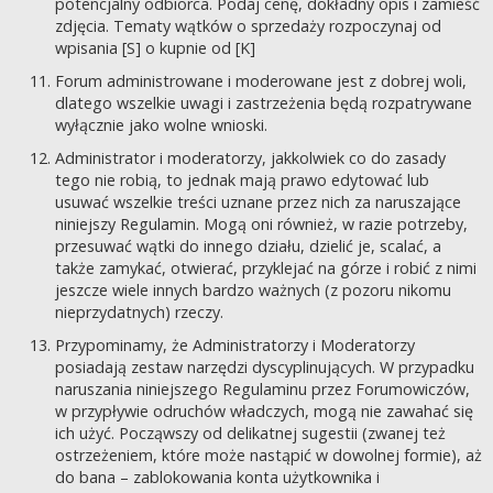
potencjalny odbiorca. Podaj cenę, dokładny opis i zamieść
zdjęcia. Tematy wątków o sprzedaży rozpoczynaj od
wpisania [S] o kupnie od [K]
Forum administrowane i moderowane jest z dobrej woli,
dlatego wszelkie uwagi i zastrzeżenia będą rozpatrywane
wyłącznie jako wolne wnioski.
Administrator i moderatorzy, jakkolwiek co do zasady
tego nie robią, to jednak mają prawo edytować lub
usuwać wszelkie treści uznane przez nich za naruszające
niniejszy Regulamin. Mogą oni również, w razie potrzeby,
przesuwać wątki do innego działu, dzielić je, scalać, a
także zamykać, otwierać, przyklejać na górze i robić z nimi
jeszcze wiele innych bardzo ważnych (z pozoru nikomu
nieprzydatnych) rzeczy.
Przypominamy, że Administratorzy i Moderatorzy
posiadają zestaw narzędzi dyscyplinujących. W przypadku
naruszania niniejszego Regulaminu przez Forumowiczów,
w przypływie odruchów władczych, mogą nie zawahać się
ich użyć. Począwszy od delikatnej sugestii (zwanej też
ostrzeżeniem, które może nastąpić w dowolnej formie), aż
do bana – zablokowania konta użytkownika i