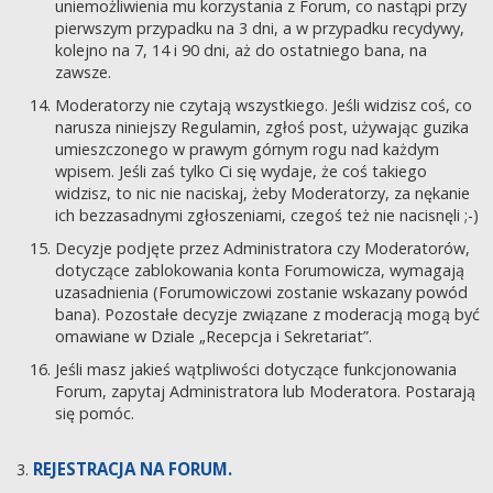
uniemożliwienia mu korzystania z Forum, co nastąpi przy
pierwszym przypadku na 3 dni, a w przypadku recydywy,
kolejno na 7, 14 i 90 dni, aż do ostatniego bana, na
zawsze.
Moderatorzy nie czytają wszystkiego. Jeśli widzisz coś, co
narusza niniejszy Regulamin, zgłoś post, używając guzika
umieszczonego w prawym górnym rogu nad każdym
wpisem. Jeśli zaś tylko Ci się wydaje, że coś takiego
widzisz, to nic nie naciskaj, żeby Moderatorzy, za nękanie
ich bezzasadnymi zgłoszeniami, czegoś też nie nacisnęli ;-)
Decyzje podjęte przez Administratora czy Moderatorów,
dotyczące zablokowania konta Forumowicza, wymagają
uzasadnienia (Forumowiczowi zostanie wskazany powód
bana). Pozostałe decyzje związane z moderacją mogą być
omawiane w Dziale „Recepcja i Sekretariat”.
Jeśli masz jakieś wątpliwości dotyczące funkcjonowania
Forum, zapytaj Administratora lub Moderatora. Postarają
się pomóc.
REJESTRACJA NA FORUM.