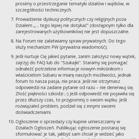
prosimy o przestrzeganie tematyki działów i wątków, w
szczególności technicznych.
Prowadzenie dyskusji politycznych czy religijnych poza
Działem „… tego lepiej nie dotykać” (dostępnym tylko dla
zarejestrowanych użytkowników) nie jest dopuszczalne.
Na Forum nie załatwiamy spraw prywatnych. Do tego
służy mechanizm PW (prywatna wiadomość).
Jeśli nurtuje Cię jakieś pytanie, zanim założysz nowy wątek,
zajrzyj do FAQ lub do "Szukajki". Staramy się pomagać
odnaleźć potrzebne informacje nowym miłośnikom i
właścicielom Subaru w miarę naszych możliwości, jednak
forum to nasza pasja, nie praca. Jeśli nie otrzymasz
odpowiedzi na zadane pytanie od razu – nie denerwuj się.
Złość piękności szkodzi ;-) Jeśli odpowiedź nie pojawiła się
przez dłuższy czas, to przypomnij o swoim wątku. Jeśli
rozwiązałeś problem, podziel się z innymi swoimi
doświadczeniami.
Ogłoszenie o sprzedaży czy kupnie umieszczamy w
Działach Ogłoszeń. Publikując ogłoszenie postaraj się
sformułować je tak, jakbyś sam chciał je widzieć jako