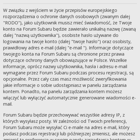
W związku z wejściem w życie przepisów europejskiego
rozporządzenia o ochronie danych osobowych (zwanym dalej
"RODO"), jako użytkownik musisz mieć świadomość, że Twoje
konto na Forum Subaru będzie zawierało unikalną nazwę (zwaną
dalej "nazwą użytkownika"), osobiste hasło używane do
logowania na twoje konto (dalej "twoje hasło") oraz osobisty,
prawidłowy adres e-mail (dalej "e-mail "). Informacje dotyczące
twojego konta na Forum Subaru są chronione przez prawa
dotyczące ochrony danych obowiązujące w Polsce. Wszelkie
informacje, oprócz nazwy użytkownika, hasła i adresu e-mail
wymagane przez Forum Subaru podczas procesu rejestracji, są
opcjonalne. Przez cały czas masz możliwość zweryfikowania
jakie informacje o sobie udostępniasz w panelu zarządzania
kontem. Ponadto, na panelu zarządzania kontem możesz
włączyć lub wyłączyć automatycznie generowane wiadomości e-
mail.
Forum Subaru będzie przechowywać wszystkie adresy IP, z
których wysyłasz posty. W zależności od Twoich preferencji,
Forum Subaru może wysyłać Ci e-maile na adres e-mail, który
podasz podczas rejestracji lub późniejszej zmienisz, ale możesz
zmienić te preferencje w swoim panelu zarządzania kontem w