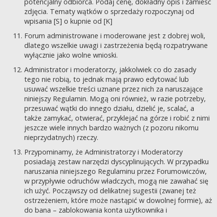
potencjalny odbiorca. Podaj cenę, dokładny opis i zamieść
zdjęcia. Tematy wątków o sprzedaży rozpoczynaj od
wpisania [S] o kupnie od [K]
Forum administrowane i moderowane jest z dobrej woli,
dlatego wszelkie uwagi i zastrzeżenia będą rozpatrywane
wyłącznie jako wolne wnioski.
Administrator i moderatorzy, jakkolwiek co do zasady
tego nie robią, to jednak mają prawo edytować lub
usuwać wszelkie treści uznane przez nich za naruszające
niniejszy Regulamin. Mogą oni również, w razie potrzeby,
przesuwać wątki do innego działu, dzielić je, scalać, a
także zamykać, otwierać, przyklejać na górze i robić z nimi
jeszcze wiele innych bardzo ważnych (z pozoru nikomu
nieprzydatnych) rzeczy.
Przypominamy, że Administratorzy i Moderatorzy
posiadają zestaw narzędzi dyscyplinujących. W przypadku
naruszania niniejszego Regulaminu przez Forumowiczów,
w przypływie odruchów władczych, mogą nie zawahać się
ich użyć. Począwszy od delikatnej sugestii (zwanej też
ostrzeżeniem, które może nastąpić w dowolnej formie), aż
do bana – zablokowania konta użytkownika i