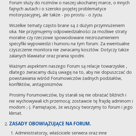
Forum służy do rozmów o naszej ukochanej marce, o innych
fajnych autach i o szeroko pojętej problematyce
motoryzacyjnej, ale także - po prostu - o życiu.
Wszelkie tematy często brane są z dużym przymrużeniem
oka. Nie przyjmujemy odpowiedzialności za możliwe straty
moralne czy rzeczowe spowodowane niezrozumieniem
specyfiki wypowiedzi i humoru na tym forum. Za ewentualne
czyszczenie monitora nie zwracamy kosztów. Dotyczy także
zalanych klawiatur oraz prania spodni.
Ważnym aspektem naszego Forum są relacje towarzyskie ,
dlatego zwracamy dużą uwagę na to, aby nie dopuszczać do
powstawania wśród Forumowiczów żadnych podziałów,
konfliktów, antagonizmów.
Prosimy Forumowiczów, by starali się nie obrażać bliźnich i
nie wychowywali ich przemocą; zostawcie tę frajdę adminom i
modom ;-). Pamiętajcie, że wszyscy tworzymy to forum i jego
klimat.
ZASADY OBOWIĄZUJĄCE NA FORUM.
Administratorzy, właściciele serwera oraz inne