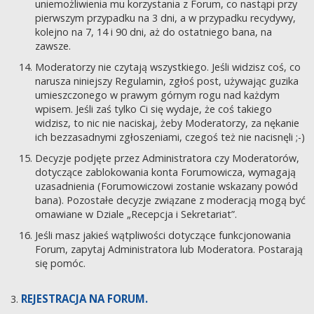
uniemożliwienia mu korzystania z Forum, co nastąpi przy
pierwszym przypadku na 3 dni, a w przypadku recydywy,
kolejno na 7, 14 i 90 dni, aż do ostatniego bana, na
zawsze.
Moderatorzy nie czytają wszystkiego. Jeśli widzisz coś, co
narusza niniejszy Regulamin, zgłoś post, używając guzika
umieszczonego w prawym górnym rogu nad każdym
wpisem. Jeśli zaś tylko Ci się wydaje, że coś takiego
widzisz, to nic nie naciskaj, żeby Moderatorzy, za nękanie
ich bezzasadnymi zgłoszeniami, czegoś też nie nacisnęli ;-)
Decyzje podjęte przez Administratora czy Moderatorów,
dotyczące zablokowania konta Forumowicza, wymagają
uzasadnienia (Forumowiczowi zostanie wskazany powód
bana). Pozostałe decyzje związane z moderacją mogą być
omawiane w Dziale „Recepcja i Sekretariat”.
Jeśli masz jakieś wątpliwości dotyczące funkcjonowania
Forum, zapytaj Administratora lub Moderatora. Postarają
się pomóc.
REJESTRACJA NA FORUM.