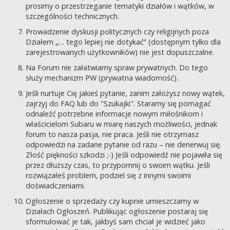
prosimy o przestrzeganie tematyki działów i wątków, w
szczególności technicznych.
Prowadzenie dyskusji politycznych czy religijnych poza
Działem „… tego lepiej nie dotykać” (dostępnym tylko dla
zarejestrowanych użytkowników) nie jest dopuszczalne.
Na Forum nie załatwiamy spraw prywatnych. Do tego
służy mechanizm PW (prywatna wiadomość).
Jeśli nurtuje Cię jakieś pytanie, zanim założysz nowy wątek,
zajrzyj do FAQ lub do "Szukajki". Staramy się pomagać
odnaleźć potrzebne informacje nowym miłośnikom i
właścicielom Subaru w miarę naszych możliwości, jednak
forum to nasza pasja, nie praca. Jeśli nie otrzymasz
odpowiedzi na zadane pytanie od razu – nie denerwuj się.
Złość piękności szkodzi ;-) Jeśli odpowiedź nie pojawiła się
przez dłuższy czas, to przypomnij o swoim wątku. Jeśli
rozwiązałeś problem, podziel się z innymi swoimi
doświadczeniami.
Ogłoszenie o sprzedaży czy kupnie umieszczamy w
Działach Ogłoszeń. Publikując ogłoszenie postaraj się
sformułować je tak, jakbyś sam chciał je widzieć jako