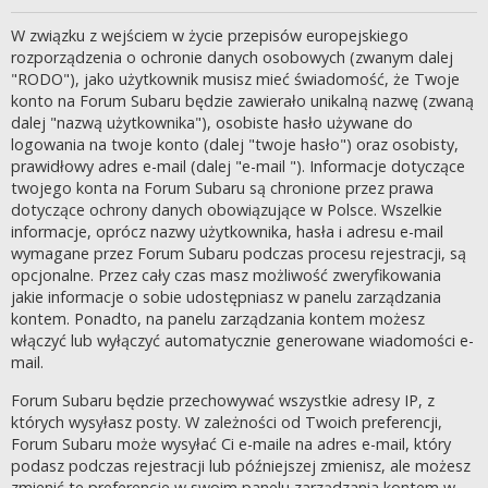
W związku z wejściem w życie przepisów europejskiego
rozporządzenia o ochronie danych osobowych (zwanym dalej
"RODO"), jako użytkownik musisz mieć świadomość, że Twoje
konto na Forum Subaru będzie zawierało unikalną nazwę (zwaną
dalej "nazwą użytkownika"), osobiste hasło używane do
logowania na twoje konto (dalej "twoje hasło") oraz osobisty,
prawidłowy adres e-mail (dalej "e-mail "). Informacje dotyczące
twojego konta na Forum Subaru są chronione przez prawa
dotyczące ochrony danych obowiązujące w Polsce. Wszelkie
informacje, oprócz nazwy użytkownika, hasła i adresu e-mail
wymagane przez Forum Subaru podczas procesu rejestracji, są
opcjonalne. Przez cały czas masz możliwość zweryfikowania
jakie informacje o sobie udostępniasz w panelu zarządzania
kontem. Ponadto, na panelu zarządzania kontem możesz
włączyć lub wyłączyć automatycznie generowane wiadomości e-
mail.
Forum Subaru będzie przechowywać wszystkie adresy IP, z
których wysyłasz posty. W zależności od Twoich preferencji,
Forum Subaru może wysyłać Ci e-maile na adres e-mail, który
podasz podczas rejestracji lub późniejszej zmienisz, ale możesz
zmienić te preferencje w swoim panelu zarządzania kontem w